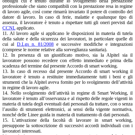
obblighi cui è tenuto durante lo svolgimento della prestazione
professionale che siano compatibili con la prestazione resa in regime
di lavoro agile, così come rimarrà invariato il potere di controllo del
datore di lavoro. In caso di ferie, malattie e qualunque tipo di
assenza, il lavoratore è tenuto a rispettare tutti gli oneri previsti dal
CCNL
applicato.
11. Al lavoro agile si applicano le disposizioni in materia di tutela
della salute e della sicurezza dei lavoratori, in particolare quelle di
cui al
D.Lgs n. 81/2008
e successive modifiche e integrazioni
(comprese le norme relative alla sorveglianza sanitaria).
12. In presenza di un giustificato motivo, sia la Alpitel sia il
lavoratore possono recedere con effetto immediato e prima della
scadenza del termine dal presente Accordo di smart working.
13. In caso di recesso dal presente Accordo di smart working il
lavoratore è tenuto a restituire immediatamente tutti i beni e gli
strumenti che la Alpitel aveva fornito per lo svolgimento dell’attività
in regime di lavoro agile.
14. Nello svolgimento dell’attività in regime di Smart Working, il
lavoratore è tenuto all’osservanza e al rispetto delle regole vigenti in
materia di tutela degli eventuali dati personali da trattare, con o senza
l’ausilio di strumenti elettronici, ai sensi della vigente normativa,
nonché delle Linee guida in materia di trattamento di dati personali.
15. L’attivazione della facoltà di lavorare in smart working,
presuppone la sottoscrizione di successivi accordi individuali con i
lavoratori interessati.