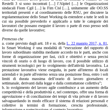
Restelli 3 si sono incontrati […] l’Alpitel […] le Organizzazioni
sindacali Fiom Cgil […] la Fim Cisl […], unitamente alle OO.SS
territoriali presenti e al coordinamento delle RSU, per discutere la
regolamentazione dello Smart Working da estendere a tutte le sedi in
cui sia possibile prevederlo e applicarlo a tutte le categorie dei
lavoratori che possano eseguire il lavoro o parte di esso presso sedi
diverse da quelle lavorative;
Premesso che
a. come previsto dagli artt. 18 e ss. della
L. 22 maggio 2017, n. 81
,
lo Smart Working è una modalità di “esecuzione del rapporto di
lavoro subordinato stabilita mediante accordo tra le parti, anche con
forme di organizzazione per fasi, cicli e obiettivi e senza precisi
vincoli di orario o di luogo di lavoro, con il possibile utilizzo di
strumenti tecnologici per lo svolgimento dell'attività lavorativa. La
prestazione lavorativa viene eseguita, in parte all'interno di locali
aziendali e in parte all'esterno senza una postazione fissa, entro i soli
limiti di durata massima dell’orario di lavoro giornaliero e
settimanale, derivanti dalla legge e dalla contrattatone collettiva”;
b. lo svolgimento del lavoro agile contribuisce a un aumento della
competitività e della produttività e, nel contempo, offre una forma di
agevolazione e di conciliazione dei tempi di vita private e di lavoro
salvaguardando in modo efficace il sistema di relazioni personali e
collettive in termini di formazione, crescita professionale,
informazione e partecipazione al contesto lavorativo;