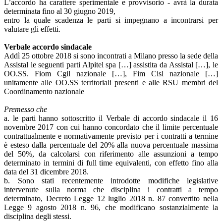
L’accordo ha carattere sperimentale e provvisorio - avrà la durata
determinata fino al 30 giugno 2019,
entro la quale scadenza le parti si impegnano a incontrarsi per
valutare gli effetti.
Verbale accordo sindacale
Addì 25 ottobre 2018 si sono incontrati a Milano presso la sede della
Assistal le seguenti parti Alpitel spa […] assistita da Assistal […], le
OO.SS. Fiom Cgil nazionale […], Fim Cisl nazionale […]
unitamente alle OO.SS territoriali presenti e alle RSU membri del
Coordinamento nazionale
Premesso che
a. le parti hanno sottoscritto il Verbale di accordo sindacale il 16
novembre 2017 con cui hanno concordato che il limite percentuale
contrattualmente e normativamente previsto per i contratti a termine
è esteso dalla percentuale del 20% alla nuova percentuale massima
del 50%, da calcolarsi con riferimento alle assunzioni a tempo
determinato in termini di full time equivalenti, con effetto fino alla
data del 31 dicembre 2018.
b. Sono stati recentemente introdotte modifiche legislative
intervenute sulla norma che disciplina i contratti a tempo
determinato, Decreto Legge 12 luglio 2018 n. 87 convertito nella
Legge 9 agosto 2018 n. 96, che modificano sostanzialmente la
disciplina degli stessi.