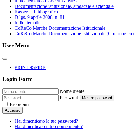
Indice tematico Corte di Giustizia
Documentazione istituzionale, sindacale e aziendale
Rassegna bibliografica
D.lgs. 9 aprile 2008, n. 81
Indici tematici
CoReCo Marche Documentazione Istituzionale
CoReCo Marche Documentazione Istituzionale (Cronologico)
User Menu
PRIN INSPIRE
Login Form
Nome utente
Password
Mostra password
Ricordami
Accesso
Hai dimenticato la tua password?
Hai dimenticato il tuo nome utente?