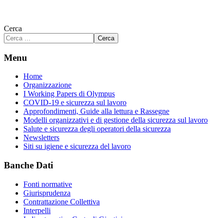
Cerca
Cerca
Menu
Home
Organizzazione
I Working Papers di Olympus
COVID-19 e sicurezza sul lavoro
Approfondimenti, Guide alla lettura e Rassegne
Modelli organizzativi e di gestione della sicurezza sul lavoro
Salute e sicurezza degli operatori della sicurezza
Newsletters
Siti su igiene e sicurezza del lavoro
Banche Dati
Fonti normative
Giurisprudenza
Contrattazione Collettiva
Interpelli