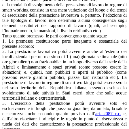
c. la modalità di svolgimento della prestazione di lavoro in regime di
smart working consiste in una mera variazione del luogo e dei tempi
di esecuzione della prestazione lavorativa e, pertanto, l’adozione di
tale tipologia di lavoro non determina alcuna conseguenza sugli
elementi costitutivi del rapporto di lavoro (quali, ad esempio,
l’inquadramento, le mansioni, il livello retributivo etc.).
Tutto quanto premesso, le parti convengono quanto segue
1. Le premesse costituiscono parte integrante e sostanziale del
presente accordo;
2. La prestazione lavorativa potrà avvenire anche all’esterno dei
locali aziendali per un massimo di 1 (una) giornata settimanale (otto
ore giornaliere) non frazionabile, in un luogo diverso dalla sede della
Alpitel e limitatamente a spazi privati (come possono essere le
abitazioni) e, quindi, non pubblici o aperti al pubblico (come
possono essere giardini pubblici, piazze, bar, ristoranti etc.). La
prestazione di lavoro in regime di smart working potrà essere svolta
nel solo territorio della Repubblica italiana, essendo escluso lo
svolgimento di tale attività in Stati esteri, oltre che sulle acque
territoriali italiane o extraterritoriali.
3. L’esercizio della prestazione potrà avvenire solo ed
esclusivamente in luoghi che possano garantire, da un lato, la salute
e sicurezza anche secondo quanto previsto dall’
art. 2087 c.c.
e,
dall’altro rispettare i principi e le regole in punto di riservatezza e
tutela dei dati che caratterizzano la prestazione professionale del