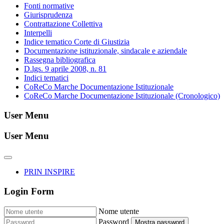
Fonti normative
Giurisprudenza
Contrattazione Collettiva
Interpelli
Indice tematico Corte di Giustizia
Documentazione istituzionale, sindacale e aziendale
Rassegna bibliografica
D.lgs. 9 aprile 2008, n. 81
Indici tematici
CoReCo Marche Documentazione Istituzionale
CoReCo Marche Documentazione Istituzionale (Cronologico)
User Menu
User Menu
PRIN INSPIRE
Login Form
Nome utente
Password
Mostra password