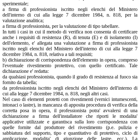
sperimentale;
a firma di professionista iscritto negli elenchi del Ministero
dell'interno di cui alla legge 7 dicembre 1984, n. 818, per la
valutazione analitica;
a firma di professionista, per la valutazione di tipo tabellare.
In tutti i casi in cui il metodo di verifica non consenta di certificare
anche i requisiti di resistenza (R), di tenuta (E) e di isolamento (I)
dell'elemento, e' allegata una valutazione a firma di professionista
iscritto negli elenchi del Ministero dell'interno di cui alla legge 7
dicembre 1984, n. 818, relativa a tali requisiti;
b) dichiarazione di corrispondenza dell'elemento in opera, compreso
l'eventuale rivestimento protettivo, con quello certificato. Tale
dichiarazione e' redatta:
da qualsiasi professionista, quando il grado di resistenza al fuoco sia
fornito da tabella;
da professionista iscritto negli elenchi del Ministero dell'interno di
cui alla legge 7 dicembre 1984, n. 818, negli altri casi.
Nel caso di elementi protetti con rivestimenti (vernici intumescenti,
intonaci o lastre), in mancanza di apposita procedura di verifica della
corretta posa in opera, il professionista potra' avvalersi di una
dichiarazione a firma dell'installatore che riporti le modalita'
applicative utilizzate e garantisca sulla loro corrispondenza con
quelle fornite dal produttore del rivestimento (p.e. pulizia e
sabbiatura del supporto, tipo e quantitativo di protettivo, ciclo di
applicazione, modalita' di giunzione delle lastre, ecc.). La