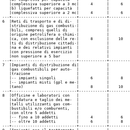
   |complessiva superiore a 3 mc|     4      |     6   
   |b) liquefatti per capacità  |            |         
   |complessiva superiore a 2 mc|     4      |     6   
---+----------------------------+------------+---------
6  |Reti di trasporto e di di-  |            |         
   |stribuzione di gas combusti-|            |         
   |bili, compresi quelli di    |            |         
   |origine petrolifera o chimi-|            |         
   |ca, con esclusione delle re-|     8      |    10   
   |ti di distribuzione cittadi-|            |         
   |na e dei relativi impianti  |            |         
   |con pressione di esercizio  |            |         
   |non superiore a 5 bar       |            |         
---+----------------------------+------------+---------
7  |Impianti di distribuzione di|            |         
   |gas combustibili per auto-  |            |         
   |trazione                    |            |         
   |-- impianti singoli         |     6      |     8   
   |-- impianti misti (gpl e me-|            |         
   |tano)                       |     8      |    10   
---+----------------------------+------------+---------
8  |Officine e laboratori con   |            |         
   |saldatura e taglio dei me-  |            |         
   |talli utilizzanti gas com-  |            |         
   |bustibili e/o comburenti,   |            |         
   |con oltre 5 addetti         |            |         
   |-- fino a 10 addetti        |     4      |     6   
   |-- oltre 10 addetti         |     6      |     8   
---+----------------------------+------------+---------