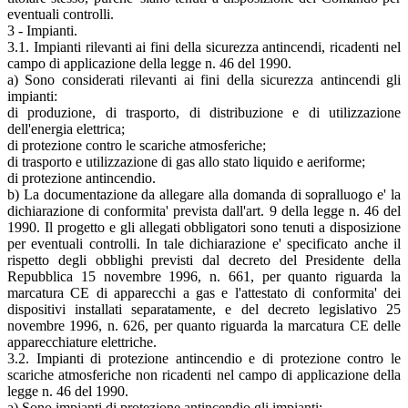
eventuali controlli.
3 - Impianti.
3.1. Impianti rilevanti ai fini della sicurezza antincendi, ricadenti nel
campo di applicazione della legge n. 46 del 1990.
a) Sono considerati rilevanti ai fini della sicurezza antincendi gli
impianti:
di produzione, di trasporto, di distribuzione e di utilizzazione
dell'energia elettrica;
di protezione contro le scariche atmosferiche;
di trasporto e utilizzazione di gas allo stato liquido e aeriforme;
di protezione antincendio.
b) La documentazione da allegare alla domanda di sopralluogo e' la
dichiarazione di conformita' prevista dall'art. 9 della legge n. 46 del
1990. Il progetto e gli allegati obbligatori sono tenuti a disposizione
per eventuali controlli. In tale dichiarazione e' specificato anche il
rispetto degli obblighi previsti dal decreto del Presidente della
Repubblica 15 novembre 1996, n. 661, per quanto riguarda la
marcatura CE di apparecchi a gas e l'attestato di conformita' dei
dispositivi installati separatamente, e del decreto legislativo 25
novembre 1996, n. 626, per quanto riguarda la marcatura CE delle
apparecchiature elettriche.
3.2. Impianti di protezione antincendio e di protezione contro le
scariche atmosferiche non ricadenti nel campo di applicazione della
legge n. 46 del 1990.
a) Sono impianti di protezione antincendio gli impianti: