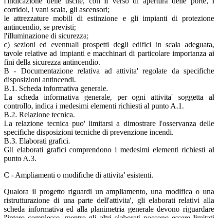
l'indicazione delle uscite, con il verso di apertura delle porte, i
corridoi, i vani scala, gli ascensori;
le attrezzature mobili di estinzione e gli impianti di protezione
antincendio, se previsti;
l'illuminazione di sicurezza;
c) sezioni ed eventuali prospetti degli edifici in scala adeguata,
tavole relative ad impianti e macchinari di particolare importanza ai
fini della sicurezza antincendio.
B - Documentazione relativa ad attivita' regolate da specifiche
disposizioni antincendi.
B.1. Scheda informativa generale.
La scheda informativa generale, per ogni attivita' soggetta al
controllo, indica i medesimi elementi richiesti al punto A.1.
B.2. Relazione tecnica.
La relazione tecnica puo' limitarsi a dimostrare l'osservanza delle
specifiche disposizioni tecniche di prevenzione incendi.
B.3. Elaborati grafici.
Gli elaborati grafici comprendono i medesimi elementi richiesti al
punto A.3.
C - Ampliamenti o modifiche di attivita' esistenti.
Qualora il progetto riguardi un ampliamento, una modifica o una
ristrutturazione di una parte dell'attivita', gli elaborati relativi alla
scheda informativa ed alla planimetria generale devono riguardare
l'intero complesso, mentre gli altri elaborati possono essere limitati