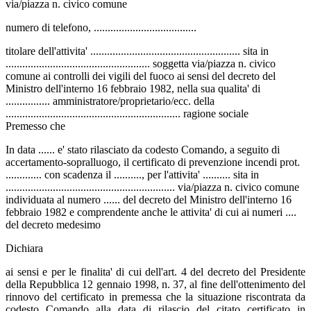
via/piazza n. civico comune
numero di telefono, .....................................
titolare dell'attivita' ...................................................... sita in
.................................................... soggetta via/piazza n. civico
comune ai controlli dei vigili del fuoco ai sensi del decreto del
Ministro dell'interno 16 febbraio 1982, nella sua qualita' di
................ amministratore/proprietario/ecc. della
............................................................... ragione sociale
Premesso che
In data ...... e' stato rilasciato da codesto Comando, a seguito di
accertamento-sopralluogo, il certificato di prevenzione incendi prot.
............. con scadenza il .........., per l'attivita' .......... sita in
............................................................. via/piazza n. civico comune
individuata al numero ...... del decreto del Ministro dell'interno 16
febbraio 1982 e comprendente anche le attivita' di cui ai numeri ....
del decreto medesimo
Dichiara
ai sensi e per le finalita' di cui dell'art. 4 del decreto del Presidente
della Repubblica 12 gennaio 1998, n. 37, al fine dell'ottenimento del
rinnovo del certificato in premessa che la situazione riscontrata da
codesto Comando alla data di rilascio del citato certificato in