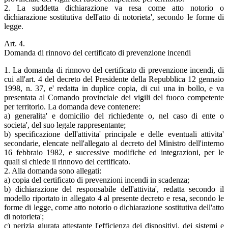
2. La suddetta dichiarazione va resa come atto notorio o
dichiarazione sostitutiva dell'atto di notorieta', secondo le forme di
legge.
Art. 4.
Domanda di rinnovo del certificato di prevenzione incendi
1. La domanda di rinnovo del certificato di prevenzione incendi, di
cui all'art. 4 del decreto del Presidente della Repubblica 12 gennaio
1998, n. 37, e' redatta in duplice copia, di cui una in bollo, e va
presentata al Comando provinciale dei vigili del fuoco competente
per territorio. La domanda deve contenere:
a) generalita' e domicilio del richiedente o, nel caso di ente o
societa', del suo legale rappresentante;
b) specificazione dell'attivita' principale e delle eventuali attivita'
secondarie, elencate nell'allegato al decreto del Ministro dell'interno
16 febbraio 1982, e successive modifiche ed integrazioni, per le
quali si chiede il rinnovo del certificato.
2. Alla domanda sono allegati:
a) copia del certificato di prevenzioni incendi in scadenza;
b) dichiarazione del responsabile dell'attivita', redatta secondo il
modello riportato in allegato 4 al presente decreto e resa, secondo le
forme di legge, come atto notorio o dichiarazione sostitutiva dell'atto
di notorieta';
c) perizia giurata attestante l'efficienza dei dispositivi, dei sistemi e