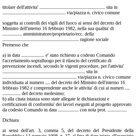
titolare dell'attivita' ...................................................... sita in
.................................................... via/piazza n. civico comune
soggetta ai controlli dei vigili del fuoco ai sensi del decreto del
Ministro dell'interno 16 febbraio 1982, nella sua qualita' di
................ amministratore/proprietario/ecc. della
............................................................... ragione sociale
Premesso che
a) in data ................... e' stato richiesto a codesto Comando
l'accertamento-sopralluogo per il rilascio del certificato di
prevenzione incendi, secondo le vigenti procedure, per l'attivita'
.................................................................... sita in
............................................................. via/piazza n. civico comune
individuata al numero .... del decreto del Ministro dell'interno 16
febbraio 1982 e comprendente anche le attivita' di cui ai numeri ....
............... del decreto medesimo;
b) alla citata istanza sono state allegate le dichiarazioni e
certificazioni di conformita' dei lavori eseguiti al progetto approvato
da codesto Comando in data ................. con nota prot. ................
Dichiara
ai sensi dell'art. 3, comma 5, del decreto del Presidente della
Repubblica 12 gennaio 1998, n. 37, al fine di dare inizio all'esercizio