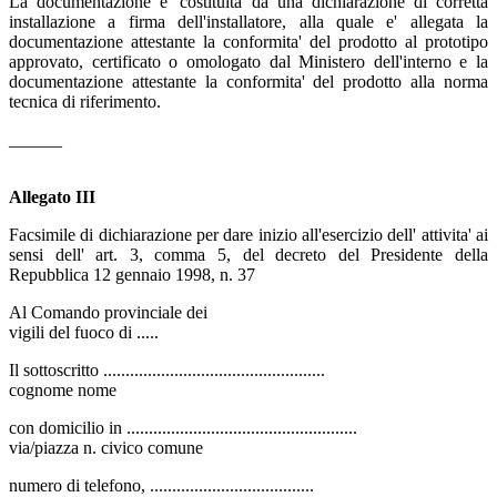
La documentazione e' costituita da una dichiarazione di corretta
installazione a firma dell'installatore, alla quale e' allegata la
documentazione attestante la conformita' del prodotto al prototipo
approvato, certificato o omologato dal Ministero dell'interno e la
documentazione attestante la conformita' del prodotto alla norma
tecnica di riferimento.
______
Allegato III
Facsimile di dichiarazione per dare inizio all'esercizio dell' attivita' ai
sensi dell' art. 3, comma 5, del decreto del Presidente della
Repubblica 12 gennaio 1998, n. 37
Al Comando provinciale dei
vigili del fuoco di .....
Il sottoscritto ..................................................
cognome nome
con domicilio in ....................................................
via/piazza n. civico comune
numero di telefono, .....................................