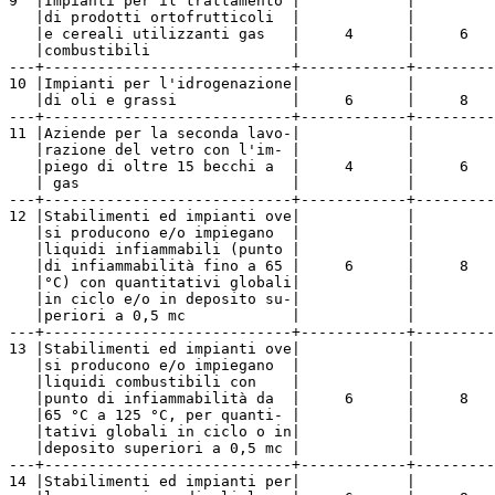
9  |Impianti per il trattamento |            |         
   |di prodotti ortofrutticoli  |            |         
   |e cereali utilizzanti gas   |     4      |     6   
   |combustibili                |            |         
---+----------------------------+------------+---------
10 |Impianti per l'idrogenazione|            |         
   |di oli e grassi             |     6      |     8   
---+----------------------------+------------+---------
11 |Aziende per la seconda lavo-|            |         
   |razione del vetro con l'im- |            |         
   |piego di oltre 15 becchi a  |     4      |     6   
   | gas                        |            |         
---+----------------------------+------------+---------
12 |Stabilimenti ed impianti ove|            |         
   |si producono e/o impiegano  |            |         
   |liquidi infiammabili (punto |            |         
   |di infiammabilità fino a 65 |     6      |     8   
   |°C) con quantitativi globali|            |         
   |in ciclo e/o in deposito su-|            |         
   |periori a 0,5 mc            |            |         
---+----------------------------+------------+---------
13 |Stabilimenti ed impianti ove|            |         
   |si producono e/o impiegano  |            |         
   |liquidi combustibili con    |            |         
   |punto di infiammabilità da  |     6      |     8   
   |65 °C a 125 °C, per quanti- |            |         
   |tativi globali in ciclo o in|            |         
   |deposito superiori a 0,5 mc |            |         
---+----------------------------+------------+---------
14 |Stabilimenti ed impianti per|            |         