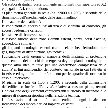
Gli elaborati grafici, preferibilmente nei formati non superiori ad A2
e piegati in A4, comprendono:
a) planimetria generale in scala (da 1:2000 a 1:200), a seconda delle
dimensioni dell'insediamento, dalle quali risultino:
l'ubicazione delle attivita';
le condizioni di accessibilita' all'area e di viabilita' al contorno, gli
accessi pedonali e carrabili;
le distanze di sicurezza esterne;
le risorse idriche della zona (idranti esterni, pozzi, corsi d'acqua,
acquedotti e similari);
gli impianti tecnologici esterni (cabine elettriche, elettrodotti, rete
gas, impianti di distribuzione gas tecnici);
l'ubicazione degli organi di manovra degli impianti di protezione
antincendio e dei blocchi di emergenza degli impianti tecnologici;
quanto altro ritenuto utile per una descrizione complessiva delle
attivita' ai fini antincendio, del contesto territoriale in cui l'attivita' si
inserisce ed ogni altro utile riferimento per le squadre di soccorso in
caso di intervento;
b) piante in scala da 1:50 a 1:200, a seconda della dimensione
dell'edificio o locale dell'attivita', relative a ciascun piano, recanti
l'indicazione degli elementi caratterizzanti il rischio di incendio e le
misure di sicurezza riportate nella relazione tecnica:
la destinazione d'uso ai fini antincendio di ogni locale con
indicazione dei macchinari ed impianti esistenti;