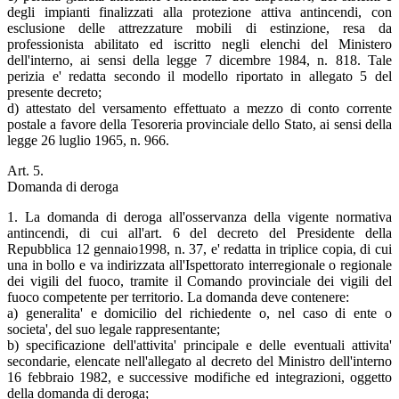
degli impianti finalizzati alla protezione attiva antincendi, con
esclusione delle attrezzature mobili di estinzione, resa da
professionista abilitato ed iscritto negli elenchi del Ministero
dell'interno, ai sensi della legge 7 dicembre 1984, n. 818. Tale
perizia e' redatta secondo il modello riportato in allegato 5 del
presente decreto;
d) attestato del versamento effettuato a mezzo di conto corrente
postale a favore della Tesoreria provinciale dello Stato, ai sensi della
legge 26 luglio 1965, n. 966.
Art. 5.
Domanda di deroga
1. La domanda di deroga all'osservanza della vigente normativa
antincendi, di cui all'art. 6 del decreto del Presidente della
Repubblica 12 gennaio1998, n. 37, e' redatta in triplice copia, di cui
una in bollo e va indirizzata all'Ispettorato interregionale o regionale
dei vigili del fuoco, tramite il Comando provinciale dei vigili del
fuoco competente per territorio. La domanda deve contenere:
a) generalita' e domicilio del richiedente o, nel caso di ente o
societa', del suo legale rappresentante;
b) specificazione dell'attivita' principale e delle eventuali attivita'
secondarie, elencate nell'allegato al decreto del Ministro dell'interno
16 febbraio 1982, e successive modifiche ed integrazioni, oggetto
della domanda di deroga;