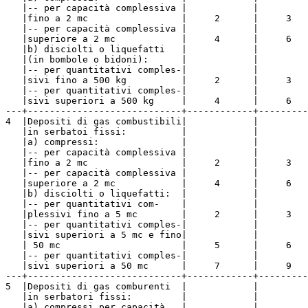
   |-- per capacità complessiva |            |         
   |fino a 2 mc                 |     2      |     3   
   |-- per capacità complessiva |            |         
   |superiore a 2 mc            |     4      |     6   
   |b) disciolti o liquefatti   |            |         
   |(in bombole o bidoni):      |            |         
   |-- per quantitativi comples-|            |         
   |sivi fino a 500 kg          |     2      |     3   
   |-- per quantitativi comples-|            |         
   |sivi superiori a 500 kg     |     4      |     6   
---+----------------------------+------------+---------
4  |Depositi di gas combustibili|            |         
   |in serbatoi fissi:          |            |         
   |a) compressi:               |            |         
   |-- per capacità complessiva |            |         
   |fino a 2 mc                 |     2      |     3   
   |-- per capacità complessiva |            |         
   |superiore a 2 mc            |     4      |     6   
   |b) disciolti o liquefatti:  |            |         
   |-- per quantitativi com-    |            |         
   |plessivi fino a 5 mc        |     2      |     3   
   |-- per quantitativi comples-|            |         
   |sivi superiori a 5 mc e fino|            |         
   | 50 mc                      |     5      |     6   
   |-- per quantitativi comples-|            |         
   |sivi superiori a 50 mc      |     7      |     9   
---+----------------------------+------------+---------
5  |Depositi di gas comburenti  |            |         
   |in serbatori fissi:         |            |         
   |a) compressi per capacità   |            |         