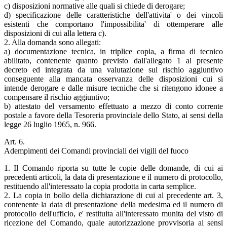
c) disposizioni normative alle quali si chiede di derogare;
d) specificazione delle caratteristiche dell'attivita' o dei vincoli
esistenti che comportano l'impossibilita' di ottemperare alle
disposizioni di cui alla lettera c).
2. Alla domanda sono allegati:
a) documentazione tecnica, in triplice copia, a firma di tecnico
abilitato, contenente quanto previsto dall'allegato 1 al presente
decreto ed integrata da una valutazione sul rischio aggiuntivo
conseguente alla mancata osservanza delle disposizioni cui si
intende derogare e dalle misure tecniche che si ritengono idonee a
compensare il rischio aggiuntivo;
b) attestato del versamento effettuato a mezzo di conto corrente
postale a favore della Tesoreria provinciale dello Stato, ai sensi della
legge 26 luglio 1965, n. 966.
Art. 6.
Adempimenti dei Comandi provinciali dei vigili del fuoco
1. Il Comando riporta su tutte le copie delle domande, di cui ai
precedenti articoli, la data di presentazione e il numero di protocollo,
restituendo all'interessato la copia prodotta in carta semplice.
2. La copia in bollo della dichiarazione di cui al precedente art. 3,
contenente la data di presentazione della medesima ed il numero di
protocollo dell'ufficio, e' restituita all'interessato munita del visto di
ricezione del Comando, quale autorizzazione provvisoria ai sensi