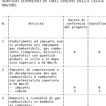
SERVIZIO (ESPRESSO IN ORE) AISENSI DELLA LEGGE
966/1965.
---+----------------------------+------------+---------
   |                            |  Parere di |         
N. |          Attività          | conformità |Sopralluo
   |                            |del progetto|         
   |                            |            |         
   |                            |            |         
---+----------------------------+------------+---------
1  |Stabilimenti ed impianti ove|            |         
   |si producono e/o impiegano  |            |         
   |gas combustibili, gas combu-|            |         
   |renti (compressi, disciolti,|     6      |     8   
   |liquefatti) con quantità    |            |         
   |globali in ciclo o in depo- |            |         
   |sito superiori a 50 Nmc/h   |            |         
---+----------------------------+------------+---------
2  |Impianti di compressione o  |            |         
   |di decompressione dei gas   |            |         
   |combustibili e comburenti   |            |         
   |con potenzialità superiore  |            |         
   |a 50 Nmc/h                  |            |         
   |-- impianti                 |     6      |     8   
   |-- cabine                   |     2      |     3   
---+----------------------------+------------+---------
3  |Depositi e rivendite di gas |            |         
   |combustibili in bombole:    |            |         
   |a) compressi:               |            |         