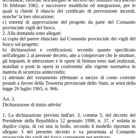
16 febbraio 1982, e successive modifiche ed integrazioni, per le
quali si chiede il rilascio del certificato di prevenzione incendi,
nonche' la loro ubicazione;
c) estremi di approvazione del progetto da parte del Comando
provinciale vigili del fuoco.
2. Alla domanda sono allegati:
a) copia del parere rilasciato dal Comando provinciale dei vigili del
fuoco sul progetto;
b) dichiarazioni e certificazioni, secondo quanto specificato
nell'allegato 2 al presente decreto, atte a comprovare che le strutture,
gli impianti, le attrezzature e le opere di finitura sono stati realizzati,
installati o posti in opera in conformita' alla vigente normativa in
materia di sicurezza antincendio;
c) attestato del versamento effettuato a mezzo di conto corrente
postale a favore della Tesoreria provinciale dello Stato, ai sensi della
legge 26 luglio 1965, n. 966.
Art. 3.
Dichiarazione di inizio attivita'
1. La dichiarazione prevista dall'art. 3, comma 5, del decreto del
Presidente della Repubblica 12 gennaio 1998, n. 37, e' redatta in
duplice copia, di cui una in bollo, secondo il modello riportato in
allegato 3 del presente decreto e va presentata al Comando
provinciale dei vigili del fuoco competente per territorio.