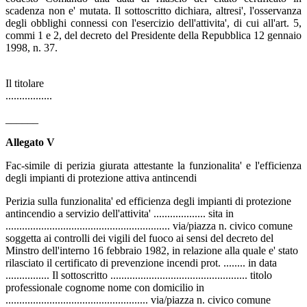
scadenza non e' mutata. Il sottoscritto dichiara, altresi', l'osservanza
degli obblighi connessi con l'esercizio dell'attivita', di cui all'art. 5,
commi 1 e 2, del decreto del Presidente della Repubblica 12 gennaio
1998, n. 37.
Il titolare
.................
______
Allegato V
Fac-simile di perizia giurata attestante la funzionalita' e l'efficienza
degli impianti di protezione attiva antincendi
Perizia sulla funzionalita' ed efficienza degli impianti di protezione
antincendio a servizio dell'attivita' ................... sita in
............................................................ via/piazza n. civico comune
soggetta ai controlli dei vigili del fuoco ai sensi del decreto del
Minstro dell'interno 16 febbraio 1982, in relazione alla quale e' stato
rilasciato il certificato di prevenzione incendi prot. ........ in data
................ Il sottoscritto .................................................. titolo
professionale cognome nome con domicilio in
.................................................... via/piazza n. civico comune