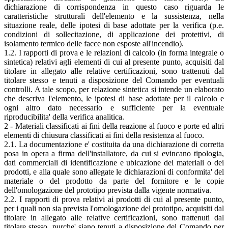
dichiarazione di corrispondenza in questo caso riguarda le
caratteristiche strutturali dell'elemento e la sussistenza, nella
situazione reale, delle ipotesi di base adottate per la verifica (p.e.
condizioni di sollecitazione, di applicazione dei protettivi, di
isolamento termico delle facce non esposte all'incendio).
1.2. I rapporti di prova e le relazioni di calcolo (in forma integrale o
sintetica) relativi agli elementi di cui al presente punto, acquisiti dal
titolare in allegato alle relative certificazioni, sono trattenuti dal
titolare stesso e tenuti a disposizione del Comando per eventuali
controlli. A tale scopo, per relazione sintetica si intende un elaborato
che descriva l'elemento, le ipotesi di base adottate per il calcolo e
ogni altro dato necessario e sufficiente per la eventuale
riproducibilita' della verifica analitica.
2 - Materiali classificati ai fini della reazione al fuoco e porte ed altri
elementi di chiusura classificati ai fini della resistenza al fuoco.
2.1. La documentazione e' costituita da una dichiarazione di corretta
posa in opera a firma dell'installatore, da cui si evincano tipologia,
dati commerciali di identificazione e ubicazione dei materiali o dei
prodotti, e alla quale sono allegate le dichiarazioni di conformita' del
materiale o del prodotto da parte del fornitore e le copie
dell'omologazione del prototipo prevista dalla vigente normativa.
2.2. I rapporti di prova relativi ai prodotti di cui al presente punto,
per i quali non sia prevista l'omologazione del prototipo, acquisiti dal
titolare in allegato alle relative certificazioni, sono trattenuti dal
titolare stesso, purche' siano tenuti a disposizione del Comando per