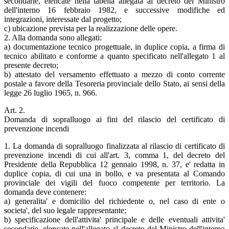
secondarie, elencate nella tabella allegata al decreto del Ministro
dell'interno 16 febbraio 1982, e successive modifiche ed
integrazioni, interessate dal progetto;
c) ubicazione prevista per la realizzazione delle opere.
2. Alla domanda sono allegati:
a) documentazione tecnico progettuale, in duplice copia, a firma di
tecnico abilitato e conforme a quanto specificato nell'allegato 1 al
presente decreto;
b) attestato del versamento effettuato a mezzo di conto corrente
postale a favore della Tesoreria provinciale dello Stato, ai sensi della
legge 26 luglio 1965, n. 966.
Art. 2.
Domanda di sopralluogo ai fini del rilascio del certificato di
prevenzione incendi
1. La domanda di sopralluogo finalizzata al rilascio di certificato di
prevenzione incendi di cui all'art. 3, comma 1, del decreto del
Presidente della Repubblica 12 gennaio 1998, n. 37, e' redatta in
duplice copia, di cui una in bollo, e va presentata al Comando
provinciale dei vigili del fuoco competente per territorio. La
domanda deve contenere:
a) generalita' e domicilio del richiedente o, nel caso di ente o
societa', del suo legale rappresentante;
b) specificazione dell'attivita' principale e delle eventuali attivita'
secondarie, elencate nell'allegato al decreto del Ministro dell'interno