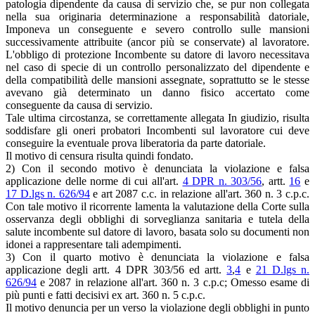
patologia dipendente da causa di servizio che, se pur non collegata
nella sua originaria determinazione a responsabilità datoriale,
Imponeva un conseguente e severo controllo sulle mansioni
successivamente attribuite (ancor più se conservate) al lavoratore.
L'obbligo di protezione Incombente su datore di lavoro necessitava
nel caso di specie di un controllo personalizzato del dipendente e
della compatibilità delle mansioni assegnate, soprattutto se le stesse
avevano già determinato un danno fisico accertato come
conseguente da causa di servizio.
Tale ultima circostanza, se correttamente allegata In giudizio, risulta
soddisfare gli oneri probatori Incombenti sul lavoratore cui deve
conseguire la eventuale prova liberatoria da parte datoriale.
Il motivo di censura risulta quindi fondato.
2) Con il secondo motivo è denunciata la violazione e falsa
applicazione delle norme di cui all'art.
4 DPR n. 303/56
, artt.
16
e
17 D.lgs n. 626/94
e art 2087 c.c. in relazione all'art. 360 n. 3 c.p.c.
Con tale motivo il ricorrente lamenta la valutazione della Corte sulla
osservanza degli obblighi di sorveglianza sanitaria e tutela della
salute incombente sul datore di lavoro, basata solo su documenti non
idonei a rappresentare tali adempimenti.
3) Con il quarto motivo è denunciata la violazione e falsa
applicazione degli artt. 4 DPR 303/56 ed artt.
3
,
4
e
21 D.lgs n.
626/94
e 2087 in relazione all'art. 360 n. 3 c.p.c; Omesso esame di
più punti e fatti decisivi ex art. 360 n. 5 c.p.c.
Il motivo denuncia per un verso la violazione degli obblighi in punto