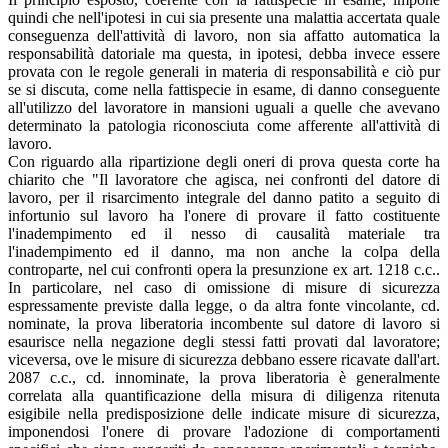
quindi che nell'ipotesi in cui sia presente una malattia accertata quale
conseguenza dell'attività di lavoro, non sia affatto automatica la
responsabilità datoriale ma questa, in ipotesi, debba invece essere
provata con le regole generali in materia di responsabilità e ciò pur
se si discuta, come nella fattispecie in esame, di danno conseguente
all'utilizzo del lavoratore in mansioni uguali a quelle che avevano
determinato la patologia riconosciuta come afferente all'attività di
lavoro.
Con riguardo alla ripartizione degli oneri di prova questa corte ha
chiarito che "Il lavoratore che agisca, nei confronti del datore di
lavoro, per il risarcimento integrale del danno patito a seguito di
infortunio sul lavoro ha l'onere di provare il fatto costituente
l'inadempimento ed il nesso di causalità materiale tra
l'inadempimento ed il danno, ma non anche la colpa della
controparte, nel cui confronti opera la presunzione ex art. 1218 c.c..
In particolare, nel caso di omissione di misure di sicurezza
espressamente previste dalla legge, o da altra fonte vincolante, cd.
nominate, la prova liberatoria incombente sul datore di lavoro si
esaurisce nella negazione degli stessi fatti provati dal lavoratore;
viceversa, ove le misure di sicurezza debbano essere ricavate dall'art.
2087 c.c., cd. innominate, la prova liberatoria è generalmente
correlata alla quantificazione della misura di diligenza ritenuta
esigibile nella predisposizione delle indicate misure di sicurezza,
imponendosi l'onere di provare l'adozione di comportamenti