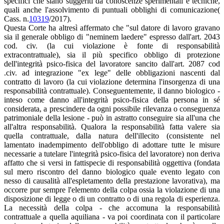
specifici che siano suggeriti da conoscenze sperimentali e tecniche,
quali anche l'assolvimento di puntuali obblighi di comunicazione(
Cass. n.
10319
/2017).
Questa Corte ha altresì affermato che "sul datore di lavoro gravano
sia il generale obbligo di "neminem laedere" espresso dall'art. 2043
cod. civ. (la cui violazione è fonte di responsabilità
extracontrattuale), sia il più specifico obbligo di protezione
dell'integrità psico-fisica del lavoratore sancito dall'art. 2087 cod
.civ. ad integrazione "ex lege" delle obbligazioni nascenti dal
contratto di lavoro (la cui violazione determina l'insorgenza di una
responsabilità contrattuale). Conseguentemente, il danno biologico -
inteso come danno all'integrità psico-fisica della persona in sé
considerata, a prescindere da ogni possibile rilevanza o conseguenza
patrimoniale della lesione - può in astratto conseguire sia all'una che
all'altra responsabilità. Qualora la responsabilità fatta valere sia
quella contrattuale, dalla natura dell'illecito (consistente nel
lamentato inadempimento dell'obbligo di adottare tutte le misure
necessarie a tutelare l'integrità psico-fisica del lavoratore) non deriva
affatto che si versi in fattispecie di responsabilità oggettiva (fondata
sul mero riscontro del danno biologico quale evento legato con
nesso di causalità all'espletamento della prestazione lavorativa), ma
occorre pur sempre l'elemento della colpa ossia la violazione di una
disposizione di legge o di un contratto o di una regola di esperienza.
La necessità della colpa - che accomuna la responsabilità
contrattuale a quella aquiliana - va poi coordinata con il particolare