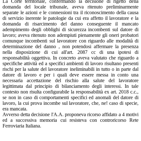
La Corte territoriale, confermando la decisione di rigetto della
domanda del locale tribunale, aveva ritenuto preliminarmente
separate le azioni e le connessioni tra il riconoscimento della causa
di servizio inerente le patologie da cui era affetto il lavoratore e la
domanda di risarcimento del danno conseguente il mancato
adempimento degli obblighi di sicurezza incombenti sul datore di
lavoro; aveva ritenuto non adempiuti pienamente gli oneri probatori
comunque incombenti sul lavoratore con riguardo alle modalità di
determinazione del danno , non potendosi affermare la presenza
nella disposizione di cui all'art. 2087 cc di una ipotesi di
responsabilità oggettiva. In concreto aveva valutato che riguardo a
specifiche attività ed a specifici ambienti di lavoro risultano presenti
rischi per la salute del lavoratore ineliminabili in tutto o in parte dal
datore di lavoro e per i quali deve essere messa in conto una
necessaria accettazione del rischio alla salute del lavoratore
legittimata dal principio di bilanciamento degli interessi. In tale
contesto non risulta configurabile la responsabilità ex art. 2018 c.c.,
se non in caso di comportamenti specifici ed anomali del datore di
lavoro, la cui prova incombe sul lavoratore, che, ne! caso di specie,
era mancata.
Avverso detta decisione l'A.A. proponeva ricorso affidato a 4 motivi
ed a successiva memoria cui resisteva con controricorso Rete
Ferroviaria Italiana.