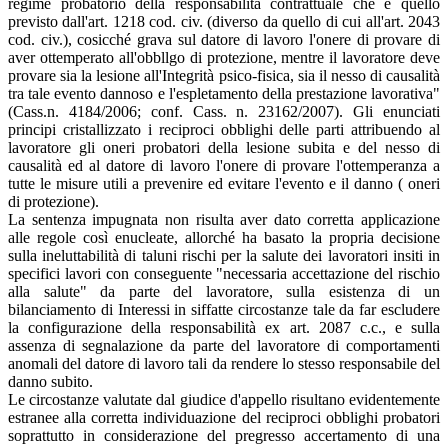
regime probatorio della responsabilità contrattuale che è quello
previsto dall'art. 1218 cod. civ. (diverso da quello di cui all'art. 2043
cod. civ.), cosicché grava sul datore di lavoro l'onere di provare di
aver ottemperato all'obbllgo di protezione, mentre il lavoratore deve
provare sia la lesione all'Integrità psico-fisica, sia il nesso di causalità
tra tale evento dannoso e l'espletamento della prestazione lavorativa"
(Cass.n. 4184/2006; conf. Cass. n. 23162/2007). Gli enunciati
principi cristallizzato i reciproci obblighi delle parti attribuendo al
lavoratore gli oneri probatori della lesione subita e del nesso di
causalità ed al datore di lavoro l'onere di provare l'ottemperanza a
tutte le misure utili a prevenire ed evitare l'evento e il danno ( oneri
di protezione).
La sentenza impugnata non risulta aver dato corretta applicazione
alle regole così enucleate, allorché ha basato la propria decisione
sulla ineluttabilità di taluni rischi per la salute dei lavoratori insiti in
specifici lavori con conseguente "necessaria accettazione del rischio
alla salute" da parte del lavoratore, sulla esistenza di un
bilanciamento di Interessi in siffatte circostanze tale da far escludere
la configurazione della responsabilità ex art. 2087 c.c., e sulla
assenza di segnalazione da parte del lavoratore di comportamenti
anomali del datore di lavoro tali da rendere lo stesso responsabile del
danno subito.
Le circostanze valutate dal giudice d'appello risultano evidentemente
estranee alla corretta individuazione del reciproci obblighi probatori
soprattutto in considerazione del pregresso accertamento di una