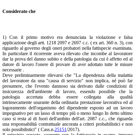
Considerato che
1) Con il primo motivo era denunciata la violazione e falsa
applicazione degli artt. 1218 2097 e 2697 c.c. ( ex art. 360 n. 3), con
riguardo al governo degli oneri probatori nella fattispecie esaminata.
In particolare il ricorrente aveva rilevato che incombe al lavoratore
dar la prova del danno subito e della patologia da cui è affetto ed al
datore di lavoro l'onere di provare di aver adottato tutte le misure
necessarie .
Deve preliminarmente rilevarsi che "La dipendenza della malattia
del lavoratore da una "causa di servizio" non implica, né può far
presumere, che l'evento dannoso sia derivato dalle condizioni di
insicurezza dell'ambiente di lavoro, essendo possibile che la
patologia accertata debba essere collegata alla qualità
intrinsecamente usurante della ordinaria prestazione lavorativa ed al
logoramento dell'organismo del dipendente esposto ad un lavoro
impegnativo per un lasso di tempo più o meno lungo In detto ultimo
caso si resta al di fuori dell'ambito dell'art. 2087 c.c., che riguarda
una responsabilità contrattuale ancorata a criteri probabilistici e non
solo possibilistici" ( Cass.n.
25151
/2017).
Il principio esposto, coerente con la fattispecie in esame, impone