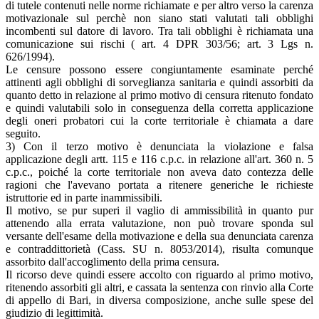
di tutele contenuti nelle norme richiamate e per altro verso la carenza
motivazionale sul perchè non siano stati valutati tali obblighi
incombenti sul datore di lavoro. Tra tali obblighi è richiamata una
comunicazione sui rischi ( art. 4 DPR 303/56; art. 3 Lgs n.
626/1994).
Le censure possono essere congiuntamente esaminate perché
attinenti agli obblighi di sorveglianza sanitaria e quindi assorbiti da
quanto detto in relazione al primo motivo di censura ritenuto fondato
e quindi valutabili solo in conseguenza della corretta applicazione
degli oneri probatori cui la corte territoriale è chiamata a dare
seguito.
3) Con il terzo motivo è denunciata la violazione e falsa
applicazione degli artt. 115 e 116 c.p.c. in relazione all'art. 360 n. 5
c.p.c., poiché la corte territoriale non aveva dato contezza delle
ragioni che l'avevano portata a ritenere generiche le richieste
istruttorie ed in parte inammissibili.
Il motivo, se pur superi il vaglio di ammissibilità in quanto pur
attenendo alla errata valutazione, non può trovare sponda sul
versante dell'esame della motivazione e della sua denunciata carenza
e contraddittorietà (Cass. SU n. 8053/2014), risulta comunque
assorbito dall'accoglimento della prima censura.
Il ricorso deve quindi essere accolto con riguardo al primo motivo,
ritenendo assorbiti gli altri, e cassata la sentenza con rinvio alla Corte
di appello di Bari, in diversa composizione, anche sulle spese del
giudizio di legittimità.