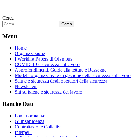
Cerca
Cerca
Menu
Home
Organizzazione
I Working Papers di Olympus
COVID-19 e sicurezza sul lavoro
Approfondimenti, Guide alla lettura e Rassegne
Modelli organizzativi e di gestione della sicurezza sul lavoro
Salute e sicurezza degli operatori della sicurezza
Newsletters
Siti su igiene e sicurezza del lavoro
Banche Dati
Fonti normative
Giurisprudenza
Contrattazione Collettiva
Interpelli