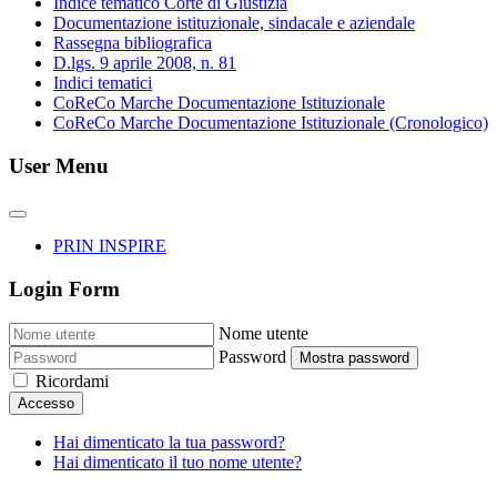
Indice tematico Corte di Giustizia
Documentazione istituzionale, sindacale e aziendale
Rassegna bibliografica
D.lgs. 9 aprile 2008, n. 81
Indici tematici
CoReCo Marche Documentazione Istituzionale
CoReCo Marche Documentazione Istituzionale (Cronologico)
User Menu
PRIN INSPIRE
Login Form
Nome utente
Password
Mostra password
Ricordami
Accesso
Hai dimenticato la tua password?
Hai dimenticato il tuo nome utente?