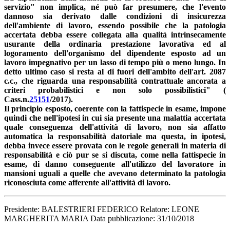
servizio" non implica, né può far presumere, che l'evento
dannoso sia derivato dalle condizioni di insicurezza
dell'ambiente di lavoro, essendo possibile che la patologia
accertata debba essere collegata alla qualità intrinsecamente
usurante della ordinaria prestazione lavorativa ed al
logoramento dell'organismo del dipendente esposto ad un
lavoro impegnativo per un lasso di tempo più o meno lungo. In
detto ultimo caso si resta al di fuori dell'ambito dell'art. 2087
c.c., che riguarda una responsabilità contrattuale ancorata a
criteri probabilistici e non solo possibilistici" (
Cass.n.
25151
/2017).
Il principio esposto, coerente con la fattispecie in esame, impone
quindi che nell'ipotesi in cui sia presente una malattia accertata
quale conseguenza dell'attività di lavoro, non sia affatto
automatica la responsabilità datoriale ma questa, in ipotesi,
debba invece essere provata con le regole generali in materia di
responsabilità e ciò pur se si discuta, come nella fattispecie in
esame, di danno conseguente all'utilizzo del lavoratore in
mansioni uguali a quelle che avevano determinato la patologia
riconosciuta come afferente all'attività di lavoro.
Presidente: BALESTRIERI FEDERICO Relatore: LEONE
MARGHERITA MARIA Data pubblicazione: 31/10/2018