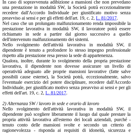
In caso di sopravvenuta adibizione a mansioni che non prevedano
una prestazione in modalità SW, la Società potrà eccezionalmente
recedere dall'Accordo Individuale per giustificato motivo senza
preavviso ai sensi e per gli effetti dell'art. 19, c. 2,
L. 81/2017
.
Nel caso che un prolungato malfunzionamento renda impossibile la
prestazione lavorativa in modalità SW, il lavoratore potrà essere
richiamato in sede a partire dal giorno successivo a quello
dell'intervenuto malfunzionamento dei sistemi.
Nello svolgimento dell'attività lavorativa in modalità SW, il
dipendente è tenuto a profondere lo stesso impegno professionale
rispetto alla prestazione resa presso la sede di appartenenza.
Qualora, inoltre, durante lo svolgimento della propria prestazione
lavorativa, il dipendente non dovesse assicurare un livello di
operatività adeguato alle proprie mansioni lavorative (fatte salve
possibili cause esterne), la Società potrà, eccezionalmente, salvo
l'eventuale esercizio del potere disciplinare, recedere dall'Accordo
Individuale, per giustificato motivo senza preavviso ai sensi e per gli
effetti dell'art. 19, c. 2,
L. 81/2017
.
2) Alternanza SW / lavoro in sede e orario di lavoro
Nello svolgimento dell'attività lavorativa in modalità SW, il
dipendente può scegliere liberamente il luogo dal quale prestare la
propria attività lavorativa all'esterno dei locali aziendali, purché -
tenuto conto delle mansioni svolte e secondo un criterio di
ragionevolezza - risponda ai requisiti di idoneità, sicurezza e