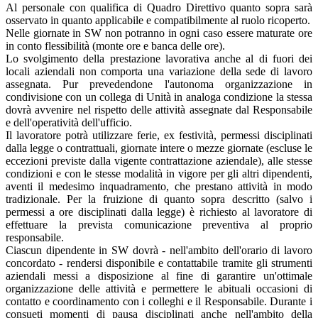
Al personale con qualifica di Quadro Direttivo quanto sopra sarà
osservato in quanto applicabile e compatibilmente al ruolo ricoperto.
Nelle giornate in SW non potranno in ogni caso essere maturate ore
in conto flessibilità (monte ore e banca delle ore).
Lo svolgimento della prestazione lavorativa anche al di fuori dei
locali aziendali non comporta una variazione della sede di lavoro
assegnata. Pur prevedendone l'autonoma organizzazione in
condivisione con un collega di Unità in analoga condizione la stessa
dovrà avvenire nel rispetto delle attività assegnate dal Responsabile
e dell'operatività dell'ufficio.
Il lavoratore potrà utilizzare ferie, ex festività, permessi disciplinati
dalla legge o contrattuali, giornate intere o mezze giornate (escluse le
eccezioni previste dalla vigente contrattazione aziendale), alle stesse
condizioni e con le stesse modalità in vigore per gli altri dipendenti,
aventi il medesimo inquadramento, che prestano attività in modo
tradizionale. Per la fruizione di quanto sopra descritto (salvo i
permessi a ore disciplinati dalla legge) è richiesto al lavoratore di
effettuare la prevista comunicazione preventiva al proprio
responsabile.
Ciascun dipendente in SW dovrà - nell'ambito dell'orario di lavoro
concordato - rendersi disponibile e contattabile tramite gli strumenti
aziendali messi a disposizione al fine di garantire un'ottimale
organizzazione delle attività e permettere le abituali occasioni di
contatto e coordinamento con i colleghi e il Responsabile. Durante i
consueti momenti di pausa disciplinati anche nell'ambito della