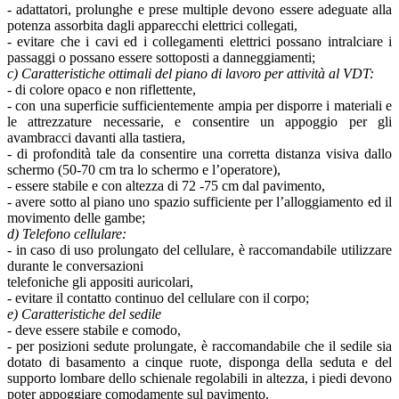
- adattatori, prolunghe e prese multiple devono essere adeguate alla
potenza assorbita dagli apparecchi elettrici collegati,
- evitare che i cavi ed i collegamenti elettrici possano intralciare i
passaggi o possano essere sottoposti a danneggiamenti;
c) Caratteristiche ottimali del piano di lavoro per attività al VDT:
- di colore opaco e non riflettente,
- con una superficie sufficientemente ampia per disporre i materiali e
le attrezzature necessarie, e consentire un appoggio per gli
avambracci davanti alla tastiera,
- di profondità tale da consentire una corretta distanza visiva dallo
schermo (50-70 cm tra lo schermo e l’operatore),
- essere stabile e con altezza di 72 -75 cm dal pavimento,
- avere sotto al piano uno spazio sufficiente per l’alloggiamento ed il
movimento delle gambe;
d) Telefono cellulare:
- in caso di uso prolungato del cellulare, è raccomandabile utilizzare
durante le conversazioni
telefoniche gli appositi auricolari,
- evitare il contatto continuo del cellulare con il corpo;
e) Caratteristiche del sedile
- deve essere stabile e comodo,
- per posizioni sedute prolungate, è raccomandabile che il sedile sia
dotato di basamento a cinque ruote, disponga della seduta e del
supporto lombare dello schienale regolabili in altezza, i piedi devono
poter appoggiare comodamente sul pavimento.