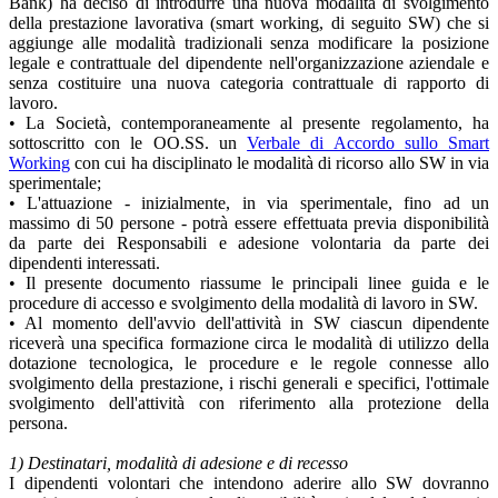
Bank) ha deciso di introdurre una nuova modalità di svolgimento
della prestazione lavorativa (smart working, di seguito SW) che si
aggiunge alle modalità tradizionali senza modificare la posizione
legale e contrattuale del dipendente nell'organizzazione aziendale e
senza costituire una nuova categoria contrattuale di rapporto di
lavoro.
• La Società, contemporaneamente al presente regolamento, ha
sottoscritto con le OO.SS. un
Verbale di Accordo sullo Smart
Working
con cui ha disciplinato le modalità di ricorso allo SW in via
sperimentale;
• L'attuazione - inizialmente, in via sperimentale, fino ad un
massimo di 50 persone - potrà essere effettuata previa disponibilità
da parte dei Responsabili e adesione volontaria da parte dei
dipendenti interessati.
• Il presente documento riassume le principali linee guida e le
procedure di accesso e svolgimento della modalità di lavoro in SW.
• Al momento dell'avvio dell'attività in SW ciascun dipendente
riceverà una specifica formazione circa le modalità di utilizzo della
dotazione tecnologica, le procedure e le regole connesse allo
svolgimento della prestazione, i rischi generali e specifici, l'ottimale
svolgimento dell'attività con riferimento alla protezione della
persona.
1) Destinatari, modalità di adesione e di recesso
I dipendenti volontari che intendono aderire allo SW dovranno