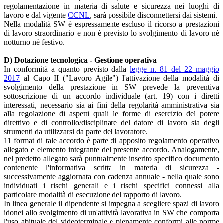
regolamentazione in materia di salute e sicurezza nei luoghi di
lavoro e dal vigente
CCNL
, sarà possibile disconnettersi dai sistemi.
Nella modalità SW è espressamente escluso il ricorso a prestazioni
di lavoro straordinario e non è previsto lo svolgimento di lavoro nè
notturno nè festivo.
D) Dotazione tecnologica - Gestione operativa
In conformità a quanto previsto dalla
legge n. 81 del 22 maggio
2017
al Capo II ("Lavoro Agile") l'attivazione della modalità di
svolgimento della prestazione in SW prevede la preventiva
sottoscrizione di un accordo individuale (art. 19) con i diretti
interessati, necessario sia ai fini della regolarità amministrativa sia
alla regolazione di aspetti quali le forme di esercizio del potere
direttivo e di controllo/disciplinare del datore di lavoro sia degli
strumenti da utilizzarsi da parte del lavoratore.
11 format di tale accordo è parte di apposito regolamento operativo
allegato e elemento integrante del presente accordo. Analogamente,
nel predetto allegato sarà puntualmente inserito specifico documento
contenente l'informativa scritta in materia di sicurezza -
successivamente aggiornata con cadenza annuale - nella quale sono
individuati i rischi generali e i rischi specifici connessi alla
particolare modalità di esecuzione del rapporto di lavoro.
In linea generale il dipendente si impegna a scegliere spazi di lavoro
idonei allo svolgimento di un'attività lavorativa in SW che comporta
l'uso abituale del videoterminale e pienamente conformi alle norme