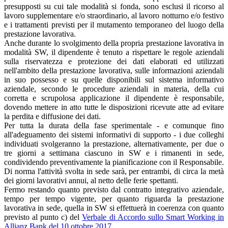
presupposti su cui tale modalità si fonda, sono esclusi il ricorso al
lavoro supplementare e/o straordinario, al lavoro notturno e/o festivo
e i trattamenti previsti per il mutamento temporaneo del luogo della
prestazione lavorativa.
Anche durante lo svolgimento della propria prestazione lavorativa in
modalità SW, il dipendente è tenuto a rispettare le regole aziendali
sulla riservatezza e protezione dei dati elaborati ed utilizzati
nell'ambito della prestazione lavorativa, sulle informazioni aziendali
in suo possesso e su quelle disponibili sul sistema informativo
aziendale, secondo le procedure aziendali in materia, della cui
corretta e scrupolosa applicazione il dipendente è responsabile,
dovendo mettere in atto tutte le disposizioni ricevute atte ad evitare
la perdita e diffusione dei dati.
Per tutta la durata della fase sperimentale - e comunque fino
all'adeguamento dei sistemi informativi di supporto - i due colleghi
individuati svolgeranno la prestazione, alternativamente, per due o
tre giorni a settimana ciascuno in SW e i rimanenti in sede,
condividendo preventivamente la pianificazione con il Responsabile.
Di norma l'attività svolta in sede sarà, per entrambi, di circa la metà
dei giorni lavorativi annui, al netto delle ferie spettanti.
Fermo restando quanto previsto dal contratto integrativo aziendale,
tempo per tempo vigente, per quanto riguarda la prestazione
lavorativa in sede, quella in SW si effettuerà in coerenza con quanto
previsto al punto c) del
Verbale di Accordo sullo Smart Working in
Allianz Bank del 10 ottobre 2017
.