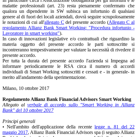
In particolare circa l'Assicurazione obbligatoria per gli infortuni e le
malattie professionali (art. 23) resta pienamente confermato che
qualora un dipendente in SW subisca un infortunio di qualsiasi
genere al di fuori dei locali aziendali, dovrà seguire scrupolosamente
le notazioni di cui all'
allegato C
del presente accordo (
Allegato C al
regolamento Allianz Bank Smart Working: "Procedura infortunio -
Lavoratore in smart working"
).
In caso di innovazioni legislative e/o contrattuali che riguardino la
materia oggetto del presente accordo le parti sottoscritte si
incontreranno tempestivamente per valutare la necessità di rivedere il
presente accordo.
Per tutta la durata del presente accordo l'azienda si Impegna ad
informare periodicamente le RSA circa il numero di accordi
individuali di Smart Working sottoscritti e cessati e - in generale- in
merito all'andamento della sperimentazione.
Milano, 10 ottobre 2017
Regolamento Allianz Bank Financial Advisors Smart Working
Allegato al
verbale di accordo sullo "Smart Working in Allianz
Bank" del 10 ottobre 2017
Principi generali
• Nell'ambito dell'applicazione della recente
legge n. 81 del 22
maggio 2017
, Allianz Bank Financial Advisors spa (i seguito Allianz