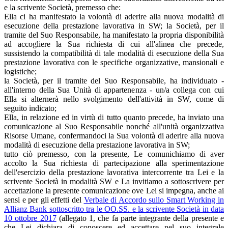
e la scrivente Società, premesso che:
Ella ci ha manifestato la volontà di aderire alla nuova modalità di
esecuzione della prestazione lavorativa in SW; la Società, per il
tramite del Suo Responsabile, ha manifestato la propria disponibilità
ad accogliere la Sua richiesta di cui all'alinea che precede,
sussistendo la compatibilità di tale modalità di esecuzione della Sua
prestazione lavorativa con le specifiche organizzative, mansionali e
logistiche;
la Società, per il tramite del Suo Responsabile, ha individuato -
all'interno della Sua Unità di appartenenza - un/a collega con cui
Ella si alternerà nello svolgimento dell'attività in SW, come di
seguito indicato;
Ella, in relazione ed in virtù di tutto quanto precede, ha inviato una
comunicazione al Suo Responsabile nonché all'unità organizzativa
Risorse Umane, confermandoci la Sua volontà di aderire alla nuova
modalità di esecuzione della prestazione lavorativa in SW;
tutto ciò premesso, con la presente, Le comunichiamo di aver
accolto la Sua richiesta di partecipazione alla sperimentazione
dell'esercizio della prestazione lavorativa intercorrente tra Lei e la
scrivente Società in modalità SW e La invitiamo a sottoscrivere per
accettazione la presente comunicazione ove Lei si impegna, anche ai
sensi e per gli effetti del
Verbale di Accordo sullo Smart Working in
Allianz Bank sottoscritto tra le OO.SS. e la scrivente Società in data
10 ottobre 2017
(allegato 1, che fa parte integrante della presente e
che Lei dichiara di conoscere ed accettare nel suo integrale