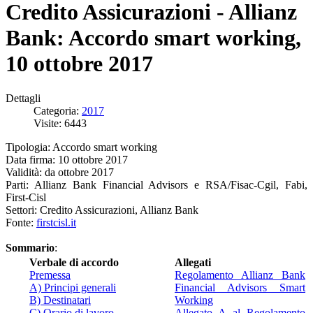
Credito Assicurazioni - Allianz
Bank: Accordo smart working,
10 ottobre 2017
Dettagli
Categoria:
2017
Visite: 6443
Tipologia: Accordo smart working
Data firma: 10 ottobre 2017
Validità: da ottobre 2017
Parti: Allianz Bank Financial Advisors e RSA/Fisac-Cgil, Fabi,
First-Cisl
Settori: Credito Assicurazioni, Allianz Bank
Fonte:
firstcisl.it
Sommario
:
Verbale di accordo
Allegati
Premessa
Regolamento Allianz Bank
A) Principi generali
Financial Advisors Smart
B) Destinatari
Working
C) Orario di lavoro
Allegato A al Regolamento