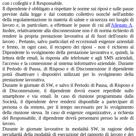
con i colleghi e il Responsabile.
Il dipendente è obbligato a rispettare le norme sui riposi e sulle pause
previste dalla legge e dal contratto collettivo nonché nell'ambito
della regolamentazione in materia di salute e sicurezza nei luoghi di
lavoro e, in particolare, a effettuare le pause di cui all'
Allegato A
.
Inoltre, relativamente alla disconnessione non è di norma richiesto di
rendere la propria prestazione lavorativa al di fuori dell'orario di
lavoro . Pertanto, salvo particolari ed eccezionali esigenze aziendali
e fermo, in ogni caso, il recupero dei riposi - non è richiesto al
Dipendente lo svolgimento della prestazione lavorativa e, quindi, la
lettura delle email, la risposta alle telefonate e agli SMS aziendali,
l'accesso e la connessione al sistema informativo aziendale. Durante
il Periodo di Pausa, di Risposo e di Disconnessione il dipendente
potrà disattivare i dispositivi utilizzati per lo svolgimento della
prestazione lavorativa.
Durante le giornate di SW, e salvo il Periodo di Pausa, di Risposo e
di Disconnessione, il dipendente dovrà essere reperibile sullo
smartphone e via email. In caso di riunione programmata dalla
Società, il dipendente deve rendersi disponibile a partecipare di
persona o da remoto, per il tempo necessario per lo svolgimento
della riunione stessa. In caso di esigenze organizzative, a richiesta
del Responsabile, il dipendente dovrà presentarsi presso la sede di
lavoro.
Durante le giornate lavorative in modalità SW, in ragione della
peculiarità della modalità di esecuzione del rapporto di lavoro e dei