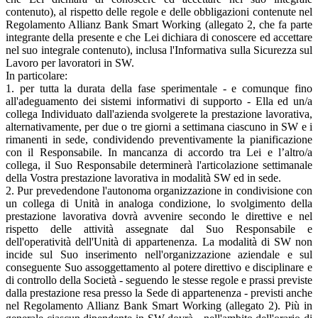
contenuto), al rispetto delle regole e delle obbligazioni contenute nel
Regolamento Allianz Bank Smart Working (allegato 2, che fa parte
integrante della presente e che Lei dichiara di conoscere ed accettare
nel suo integrale contenuto), inclusa l'Informativa sulla Sicurezza sul
Lavoro per lavoratori in SW.
In particolare:
1. per tutta la durata della fase sperimentale - e comunque fino
all'adeguamento dei sistemi informativi di supporto - Ella ed un/a
collega Individuato dall'azienda svolgerete la prestazione lavorativa,
alternativamente, per due o tre giorni a settimana ciascuno in SW e i
rimanenti in sede, condividendo preventivamente la pianificazione
con il Responsabile. In mancanza di accordo tra Lei e l’altro/a
collega, il Suo Responsabile determinerà l'articolazione settimanale
della Vostra prestazione lavorativa in modalità SW ed in sede.
2. Pur prevedendone l'autonoma organizzazione in condivisione con
un collega di Unità in analoga condizione, lo svolgimento della
prestazione lavorativa dovrà avvenire secondo le direttive e nel
rispetto delle attività assegnate dal Suo Responsabile e
dell'operatività dell'Unità di appartenenza. La modalità di SW non
incide sul Suo inserimento nell'organizzazione aziendale e sul
conseguente Suo assoggettamento al potere direttivo e disciplinare e
di controllo della Società - seguendo le stesse regole e prassi previste
dalla prestazione resa presso la Sede di appartenenza - previsti anche
nel Regolamento Allianz Bank Smart Working (allegato 2). Più in