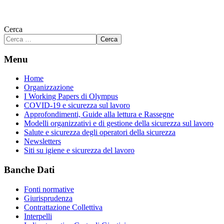
Cerca
Cerca
Menu
Home
Organizzazione
I Working Papers di Olympus
COVID-19 e sicurezza sul lavoro
Approfondimenti, Guide alla lettura e Rassegne
Modelli organizzativi e di gestione della sicurezza sul lavoro
Salute e sicurezza degli operatori della sicurezza
Newsletters
Siti su igiene e sicurezza del lavoro
Banche Dati
Fonti normative
Giurisprudenza
Contrattazione Collettiva
Interpelli