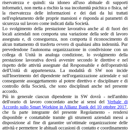
riservatezza e quindi: sia idoneo all'uso abituale di supporti
informatici, non metta a rischio la sua incolumità psichica o fisica, né
la riservatezza delle informazioni e dei dati da lui trattati
nell'espletamento delle proprie mansioni e risponda ai parametri di
sicurezza sul lavoro come indicati dalla Società.
Lo svolgimento della prestazione lavorativa anche al di fuori dei
locali aziendali non comporta una variazione della sede di lavoro
assegnata e, di conseguenza, non comporta il riconoscimento di
alcun trattamento di trasferta ovvero di qualsiasi altra indennità. Pur
prevedendone l'autonoma organizzazione in condivisione con un
collega di Unità in analoga condizione, lo svolgimento della
prestazione lavorativa dovrà avvenire secondo le direttive e nel
rispetto delle attività assegnate dal Responsabile e dell'operatività
dell'Unità di appartenenza. La modalità di SW non incide
sull'Inserimento del dipendente nell'organizzazione aziendale e sul
conseguente assoggettamento al potere direttivo e disciplinare e di
controllo della Società, che sono disciplinati anche nel presente
accordo.
Più in generale ciascun dipendente in SW dovrà - nell'ambito
dell'orario di lavoro concordato anche ai sensi del
Verbale di
Accordo sullo Smart Working in Allianz Bank del 10 ottobre 2017
,
che fa parte integrante del presente Regolamento - rendersi
disponibile e contattabile tramite gli strumenti aziendali messi a
disposizione al fine di garantire un'ottimale organizzazione delle
attività e permettere le abituali occasioni di contatto e coordinamento