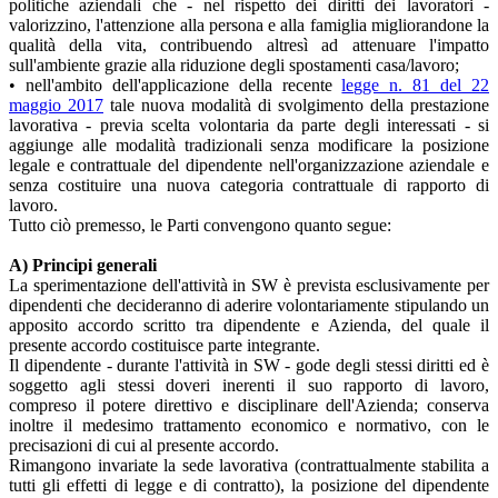
politiche aziendali che - nel rispetto dei diritti dei lavoratori -
valorizzino, l'attenzione alla persona e alla famiglia migliorandone la
qualità della vita, contribuendo altresì ad attenuare l'impatto
sull'ambiente grazie alla riduzione degli spostamenti casa/lavoro;
• nell'ambito dell'applicazione della recente
legge n. 81 del 22
maggio 2017
tale nuova modalità di svolgimento della prestazione
lavorativa - previa scelta volontaria da parte degli interessati - si
aggiunge alle modalità tradizionali senza modificare la posizione
legale e contrattuale del dipendente nell'organizzazione aziendale e
senza costituire una nuova categoria contrattuale di rapporto di
lavoro.
Tutto ciò premesso, le Parti convengono quanto segue:
A) Principi generali
La sperimentazione dell'attività in SW è prevista esclusivamente per
dipendenti che decideranno di aderire volontariamente stipulando un
apposito accordo scritto tra dipendente e Azienda, del quale il
presente accordo costituisce parte integrante.
Il dipendente - durante l'attività in SW - gode degli stessi diritti ed è
soggetto agli stessi doveri inerenti il suo rapporto di lavoro,
compreso il potere direttivo e disciplinare dell'Azienda; conserva
inoltre il medesimo trattamento economico e normativo, con le
precisazioni di cui al presente accordo.
Rimangono invariate la sede lavorativa (contrattualmente stabilita a
tutti gli effetti di legge e di contratto), la posizione del dipendente