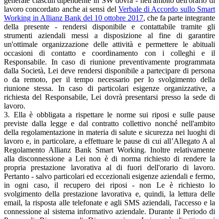
generale ciascun dipendente in SW dovrà - nell'ambito dell'orario di
lavoro concordato anche ai sensi del
Verbale di Accordo sullo Smart
Working in Allianz Bank del 10 ottobre 2017
, che fa parte integrante
della presente - rendersi disponibile e contattabile tramite gli
strumenti aziendali messi a disposizione al fine di garantire
un'ottimale organizzazione delle attività e permettere le abituali
occasioni di contatto e coordinamento con i colleghi e il
Responsabile. In caso di riunione preventivamente programmata
dalla Società, Lei deve rendersi disponibile a partecipare di persona
o da remoto, per il tempo necessario per lo svolgimento della
riunione stessa. In caso di particolari esigenze organizzative, a
richiesta del Responsabile, Lei dovrà presentarsi presso la sede di
lavoro.
3. Ella è obbligata a rispettare le norme sui riposi e sulle pause
previste dalla legge e dal contratto collettivo nonché nell'ambito
della regolamentazione in materia di salute e sicurezza nei luoghi di
lavoro e, in particolare, a effettuare le pause di cui all’Allegato A al
Regolamento Allianz Bank Smart Working. Inoltre relativamente
alla disconnessione a Lei non è di norma richiesto di rendere la
propria prestazione lavorativa al di fuori dell'orario di lavoro.
Pertanto - salvo particolari ed eccezionali esigenze aziendali e fermo,
in ogni caso, il recupero dei riposi - non Le è richiesto lo
svolgimento della prestazione lavorativa e, quindi, la lettura delle
email, la risposta alle telefonate e agli SMS aziendali, l'accesso e la
connessione al sistema informativo aziendale. Durante il Periodo di