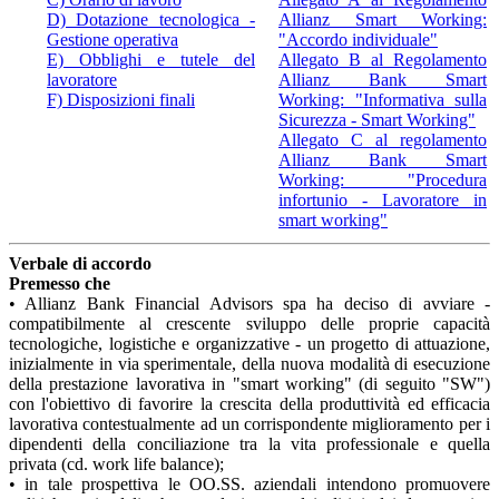
D) Dotazione tecnologica -
Allianz Smart Working:
Gestione operativa
"Accordo individuale"
E) Obblighi e tutele del
Allegato B al Regolamento
lavoratore
Allianz Bank Smart
F) Disposizioni finali
Working: "Informativa sulla
Sicurezza - Smart Working"
Allegato C al regolamento
Allianz Bank Smart
Working: "Procedura
infortunio - Lavoratore in
smart working"
Verbale di accordo
Premesso che
• Allianz Bank Financial Advisors spa ha deciso di avviare -
compatibilmente al crescente sviluppo delle proprie capacità
tecnologiche, logistiche e organizzative - un progetto di attuazione,
inizialmente in via sperimentale, della nuova modalità di esecuzione
della prestazione lavorativa in "smart working" (di seguito "SW")
con l'obiettivo di favorire la crescita della produttività ed efficacia
lavorativa contestualmente ad un corrispondente miglioramento per i
dipendenti della conciliazione tra la vita professionale e quella
privata (cd. work life balance);
• in tale prospettiva le OO.SS. aziendali intendono promuovere