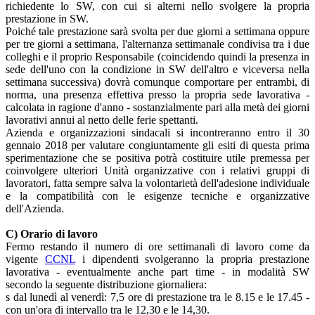
richiedente lo SW, con cui si alterni nello svolgere la propria
prestazione in SW.
Poiché tale prestazione sarà svolta per due giorni a settimana oppure
per tre giorni a settimana, l'alternanza settimanale condivisa tra i due
colleghi e il proprio Responsabile (coincidendo quindi la presenza in
sede dell'uno con la condizione in SW dell'altro e viceversa nella
settimana successiva) dovrà comunque comportare per entrambi, di
norma, una presenza effettiva presso la propria sede lavorativa -
calcolata in ragione d'anno - sostanzialmente pari alla metà dei giorni
lavorativi annui al netto delle ferie spettanti.
Azienda e organizzazioni sindacali si incontreranno entro il 30
gennaio 2018 per valutare congiuntamente gli esiti di questa prima
sperimentazione che se positiva potrà costituire utile premessa per
coinvolgere ulteriori Unità organizzative con i relativi gruppi di
lavoratori, fatta sempre salva la volontarietà dell'adesione individuale
e la compatibilità con le esigenze tecniche e organizzative
dell'Azienda.
C) Orario di lavoro
Fermo restando il numero di ore settimanali di lavoro come da
vigente
CCNL
i dipendenti svolgeranno la propria prestazione
lavorativa - eventualmente anche part time - in modalità SW
secondo la seguente distribuzione giornaliera:
s dal lunedì al venerdì: 7,5 ore di prestazione tra le 8.15 e le 17.45 -
con un'ora di intervallo tra le 12,30 e le 14,30.