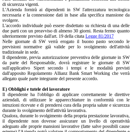
di sicurezza vigenti.
L'Azienda fornirà ai dipendenti in SW l'attrezzatura tecnologica
necessaria e la connessione dati in base alla specifica mansione da
svolgere.
L'accordo individuale può essere disdettato su richiesta di una delle
due parti con un preavviso di almeno 30 giorni. Resta fermo quanto
ulteriormente previsto dall'art. 19 della citata
Legge 81/2017
Nelle giornate di SW verrà erogato il buono pasto secondo le
previsioni normative già valide per lo svolgimento dell'attività
tradizionale in sede.
Il dipendente, previa autorizzazione preventiva delle giornate in SW
da parte del Responsabile, dovrà registrare le giornate di SW
sull'applicativo Sipert secondo i tempi e le modalità previsti
dall'apposito Regolamento Allianz Bank Smart Working che verrà
allegato quale parte integrante del presente accordo.
E) Obblighi e tutele del lavoratore
Il dipendente ha l'obbligo di applicare correttamente le direttive
aziendali, di utilizzare le apparecchiature in conformità con le
istruzioni ricevute e di prendersi cura della propria salute e sicurezza
durante lo svolgimento dell'attività lavorativa.
Qualora, durante lo svolgimento della propria prestazione lavorativa,
il dipendente non dovesse assicurare un livello di operatività
adeguato alle proprie mansioni lavorative (fatte salve possibili cause
esterne) l'Azienda potrà valutare il comportamento del dipendente e