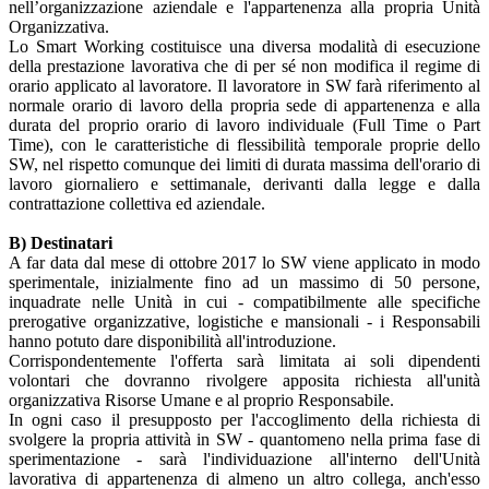
nell’organizzazione aziendale e l'appartenenza alla propria Unità
Organizzativa.
Lo Smart Working costituisce una diversa modalità di esecuzione
della prestazione lavorativa che di per sé non modifica il regime di
orario applicato al lavoratore. Il lavoratore in SW farà riferimento al
normale orario di lavoro della propria sede di appartenenza e alla
durata del proprio orario di lavoro individuale (Full Time o Part
Time), con le caratteristiche di flessibilità temporale proprie dello
SW, nel rispetto comunque dei limiti di durata massima dell'orario di
lavoro giornaliero e settimanale, derivanti dalla legge e dalla
contrattazione collettiva ed aziendale.
B) Destinatari
A far data dal mese di ottobre 2017 lo SW viene applicato in modo
sperimentale, inizialmente fino ad un massimo di 50 persone,
inquadrate nelle Unità in cui - compatibilmente alle specifiche
prerogative organizzative, logistiche e mansionali - i Responsabili
hanno potuto dare disponibilità all'introduzione.
Corrispondentemente l'offerta sarà limitata ai soli dipendenti
volontari che dovranno rivolgere apposita richiesta all'unità
organizzativa Risorse Umane e al proprio Responsabile.
In ogni caso il presupposto per l'accoglimento della richiesta di
svolgere la propria attività in SW - quantomeno nella prima fase di
sperimentazione - sarà l'individuazione all'interno dell'Unità
lavorativa di appartenenza di almeno un altro collega, anch'esso