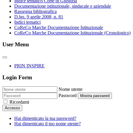
Indice tematico Corte di Giustizia
Documentazione istituzionale, sindacale e aziendale
Rassegna bibliografica
D.lgs. 9 aprile 2008, n. 81
Indici tematici
CoReCo Marche Documentazione Istituzionale
CoReCo Marche Documentazione Istituzionale (Cronologico)
User Menu
PRIN INSPIRE
Login Form
Nome utente
Password
Mostra password
Ricordami
Accesso
Hai dimenticato la tua password?
Hai dimenticato il tuo nome utente?