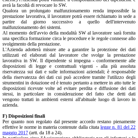
avrà la facoltà di revocare lo SW.
Qualora un prolungato malfunzionamento renda impossibile la
prestazione lavorativa, il lavoratore potrà essere richiamato in sede a
partire dal giorno successivo a quello dell'intervenuto
malfunzionamento dei sistemi.
Al momento dell'avvio della modalità SW al lavoratore sarà fornita
una specifica formazione circa le procedure e le regole connesse allo
svolgimento della prestazione.
L'Azienda adotterà misure atte a garantire la protezione dei dati
utilizzati ed elaborati dal lavoratore che svolge la prestazione
lavorativa in SW. Il dipendente si impegna - conformemente alle
disposizioni di legge e contrattuali vigenti - alla più assoluta
riservatezza sui dati e sulle informazioni aziendali; è responsabile
della riservatezza dei dati cui può accedere tramite l'utilizzo degli
strumentini in dotazione ed è tenuto pertanto a mettere in atto tutte le
disposizioni ricevute volte ad evitare perdita e diffusione dei dati
stessi, in particolare in considerazione del fatto che detti dati
vengono trattati in ambienti esterni all'abituale luogo di lavoro in
azienda.
F) Disposizioni finali
Per quanto non regolato dal presente accordo restano pienamente
effettive le norme in materia contenute dalla citata
legge n. 81 del 22
maggio 2017
(artt. da 18 a 24).