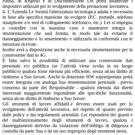
Pausa, di Risposo e di Disconnessione Lei potrà disattivare i
dispositivi utilizzati per lo svolgimento della prestazione lavorativa.
4. L'Azienda Le fornirà l'attrezzatura tecnologica adatta e necessaria
in base alla specifica mansione da svolgere (P.C. portatile, telefono
smatphone e/o tool di collegamento telefonico, etc.). Lei si impegna
a custodire con la massima cura e mantenere integra la
strumentazione che sarà fornita, in modo tale da evitarne il
danneggiamento e lo smarrimento e utilizzarla in conformità con le
istruzioni ricevute.
Inoltre avrà a disposizione anche la necessaria strumentazione per la
connessione dati in 4G.
È fatta salva la possibilità di utilizzare una connessione dati
personale e/o pubblica (se l’attività viene svolta in un luogo
pubblico) qualora fosse ritenuta più efficiente, senza alcun diritto di
rimborso a Suo favore. Anche la dotazione HW soprariportata potrà
essere integrata con analoga Sua strumentazione personale - previo
consenso da parte del Responsabile - qualora ritenuta dai diretti
interessati maggiormente rispondente alle specifiche funzionalità,
senza alcun diritto di rimborso a Suo favore.
Gli strumenti di lavoro affidatiLe devono essere usati per lo
svolgimento dell'attività lavorativa, nel rispetto di quanto previsto
dalle policy e dai regolamenti aziendali. Lei risponderà dei guasti e
del malfunzionamento degli strumenti di lavoro, qualora i
danneggiamenti derivino da violazione dell'obbligo di diligenza e
custodia da parte Sua o da un uso improprio degli strumenti stessi.