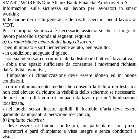
SMART WORKING in Allianz Bank Financial Advisors S.p.A.
Informazioni sulla sicurezza sul lavoro per lavoratori in smart
working
Indicazione dei rischi generali e dei rischi specifici per il lavoro al
VDT.
Per la propria sicurezza è necessario assicurarsi che il luogo di
lavoro prescelto risponda ai seguenti requisiti:
a) Caratteristiche generali del luogo di lavoro:
- ben illuminato e sufficientemente aerato, ben asciutto,
- in condizione adeguate d’igiene,
- non sia interessato da rumori tali da disturbare l’attività lavorativa,
- abbia uno spazio sufficiente da consentire i movimenti richiesti
dall’attività lavorativa,
- l’impianto di climatizzazione deve essere idoneo ed in buone
condizioni,
- con un illuminamento medio che consenta la lettura dei testi, ma
non così elevato da ridurre la visibilità dello schermo; se necessario,
dotare il posto di lavoro di lampada da tavolo per un’illuminazione
localizzata,
- nei luoghi senza finestre apribili, il ricambio d’aria deve essere
garantito da impianti di aerazione meccanica;
b) Impianto elettrico:
- deve essere in buone condizioni, in particolare: con prese,
interruttori e parti d’impianto a vista integre e senza conduttori a
vista,