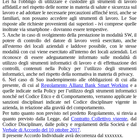
Lei ha l'obbligo di utilizzare e custodire gli strumenti di lavoro
affidatiLe nel rispetto delle norme in materia di salute e sicurezza sul
lavoro e ad adottare le necessarie precauzioni affinché terzi, anche se
familiari, non possano accedere agli strumenti di lavoro. Le Sue
risposte alle richieste provenienti dai superiori - ivi comprese quelle
inoltrate via smartphone - dovranno essere tempestive.
5. Anche in caso di svolgimento della prestazione in modalità SW, il
potere di controllo del datore di lavoro verrà esercitato, anche
all'esterno dei locali aziendali e laddove possibile, con le stesse
modalità con cui viene esercitato all'interno dei locali aziendali. Lei
riconosce di essere adeguatamente informato sulle modalità di
utilizzo degli strumenti informatici di lavoro e di effettuazione dei
controlli, contenuti nella Policy per l’utilizzo degli strumenti
informatici, anche nel rispetto della normativa in materia di privacy.
6. Nel caso di Suo inadempimento alle obbligazioni di cui alla
presente, di cui al
Regolamento Allianz Bank Smart Working
e a
quelle indicate nella Policy per l’utilizzo degli strumenti informatici
nonché nel Codice Etico e di Comportamento, verranno applicate le
sanzioni disciplinari indicate nel Codice disciplinare vigente in
azienda, in relazione alla gravità del comportamento.
Per tutto quanto non previsto nel predetto Regolamento, si rinvia a
quanto previsto dalla Legge, dal
Contratto Collettivo vigente
, dal
Codice Disciplinare, dalle policy e regolamenti della Società e dal
Verbale di Accordo del 10 ottobre 2017
.
Il presente Accordo Individuale avrà decorrenza dal xxxxxxx.