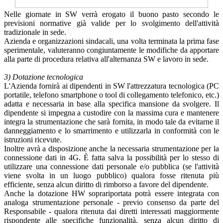
Nelle giornate in SW verrà erogato il buono pasto secondo le
previsioni normative già valide per lo svolgimento dell'attività
tradizionale in sede.
Azienda e organizzazioni sindacali, una volta terminata la prima fase
sperimentale, valuteranno congiuntamente le modifiche da apportare
alla parte di procedura relativa all'alternanza SW e lavoro in sede.
3) Dotazione tecnologica
L'Azienda fornirà ai dipendenti in SW l'attrezzatura tecnologica (PC
portatile, telefono smartphone o tool di collegamento telefonico, etc.)
adatta e necessaria in base alla specifica mansione da svolgere. Il
dipendente si impegna a custodire con la massima cura e mantenere
integra la strumentazione che sarà fornita, in modo tale da evitarne il
danneggiamento e lo smarrimento e utilizzarla in conformità con le
istruzioni ricevute.
Inoltre avrà a disposizione anche la necessaria strumentazione per la
connessione dati in 4G. È fatta salva la possibilità per lo stesso di
utilizzare una connessione dati personale e/o pubblica (se l'attività
viene svolta in un luogo pubblico) qualora fosse ritenuta più
efficiente, senza alcun diritto di rimborso a favore del dipendente.
Anche la dotazione HW soprariportata potrà essere integrata con
analoga strumentazione personale - previo consenso da parte del
Responsabile - qualora ritenuta dai diretti interessati maggiormente
rispondente alle specifiche funzionalità, senza alcun diritto di