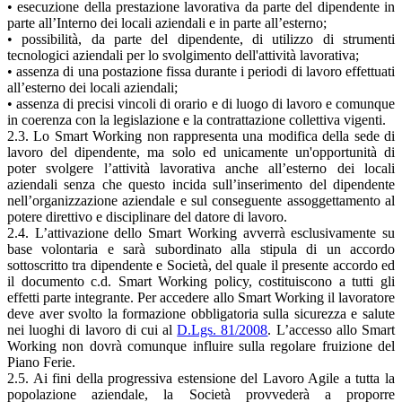
• esecuzione della prestazione lavorativa da parte del dipendente in
parte all’Interno dei locali aziendali e in parte all’esterno;
• possibilità, da parte del dipendente, di utilizzo di strumenti
tecnologici aziendali per lo svolgimento dell'attività lavorativa;
• assenza di una postazione fissa durante i periodi di lavoro effettuati
all’esterno dei locali aziendali;
• assenza di precisi vincoli di orario e di luogo di lavoro e comunque
in coerenza con la legislazione e la contrattazione collettiva vigenti.
2.3. Lo Smart Working non rappresenta una modifica della sede di
lavoro del dipendente, ma solo ed unicamente un'opportunità di
poter svolgere l’attività lavorativa anche all’esterno dei locali
aziendali senza che questo incida sull’inserimento del dipendente
nell’organizzazione aziendale e sul conseguente assoggettamento al
potere direttivo e disciplinare del datore di lavoro.
2.4. L’attivazione dello Smart Working avverrà esclusivamente su
base volontaria e sarà subordinato alla stipula di un accordo
sottoscritto tra dipendente e Società, del quale il presente accordo ed
il documento c.d. Smart Working policy, costituiscono a tutti gli
effetti parte integrante. Per accedere allo Smart Working il lavoratore
deve aver svolto la formazione obbligatoria sulla sicurezza e salute
nei luoghi di lavoro di cui al
D.Lgs. 81/2008
. L’accesso allo Smart
Working non dovrà comunque influire sulla regolare fruizione del
Piano Ferie.
2.5. Ai fini della progressiva estensione del Lavoro Agile a tutta la
popolazione aziendale, la Società provvederà a proporre