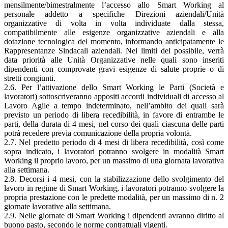
mensilmente/bimestralmente l’accesso allo Smart Working al
personale addetto a specifiche Direzioni aziendali/Unità
organizzative di volta in volta individuate dalla stessa,
compatibilmente alle esigenze organizzative aziendali e alla
dotazione tecnologica del momento, informando anticipatamente le
Rappresentanze Sindacali aziendali. Nei limiti del possibile, verrà
data priorità alle Unità Organizzative nelle quali sono inseriti
dipendenti con comprovate gravi esigenze di salute proprie o di
stretti congiunti.
2.6. Per l’attivazione dello Smart Working le Parti (Società e
lavoratori) sottoscriveranno appositi accordi individuali di accesso al
Lavoro Agile a tempo indeterminato, nell’ambito dei quali sarà
previsto un periodo di libera recedibilità, in favore di entrambe le
parti, della durata di 4 mesi, nel corso dei quali ciascuna delle parti
potrà recedere previa comunicazione della propria volontà.
2.7. Nel predetto periodo di 4 mesi di libera recedibilità, così come
sopra indicato, i lavoratori potranno svolgere in modalità Smart
Working il proprio lavoro, per un massimo di una giornata lavorativa
alla settimana.
2.8. Decorsi i 4 mesi, con la stabilizzazione dello svolgimento del
lavoro in regime di Smart Working, i lavoratori potranno svolgere la
propria prestazione con le predette modalità, per un massimo di n. 2
giornate lavorative alla settimana.
2.9. Nelle giornate di Smart Working i dipendenti avranno diritto al
buono pasto, secondo le norme contrattuali vigenti.