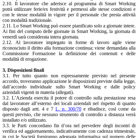
2.10. Il lavoratore che aderisce al programma di Smart Working
potrà utilizzare ferie/ex festività e permessi alle stesse condizioni e
con le stesse modalità in vigore per il personale che presta attività
con modalità tradizionale.
2.11. Lo Smart Working può essere pianificato solo a giornate intere.
Ai fini del computo delle giornate in Smart Working, la giornata di
venerdì sarà considerata intera giornata.
2.12. Al lavoratore impiegato in forme di lavoro agile viene
riconosciuto il diritto alla formazione continua; viene demandata alla
Commissione Formazione la definizione dei contenuti e delle
modalità di erogazione.
3. Disposizioni finali
3.1. Per tutto quanto non espressamente previsto nel presente
accordo, troveranno applicazione le disposizioni previste dalla legge,
dall’accordo individuale sullo Smart Working e dalle policy
aziendali vigenti in materia (allegati).
3.2. L’Azienda esercita il potere di controllo sulla prestazione resa
dal lavoratore all’esterno dei locali aziendali nel rispetto di quanto
disposto dagli artt. 4 e 7
L. n. 300/70
e ribadisce, così come da
questi previsto, che nessuno strumento di controllo a distanza verrà
installato e/o utilizzato.
3.3. le Parti concordano fin d’ora nel prevedere degli incontri di
verifica ed aggiornamento, indicativamente con cadenza trimestrale,
in cui le Società forniranno adeguata informativa sul numero delle