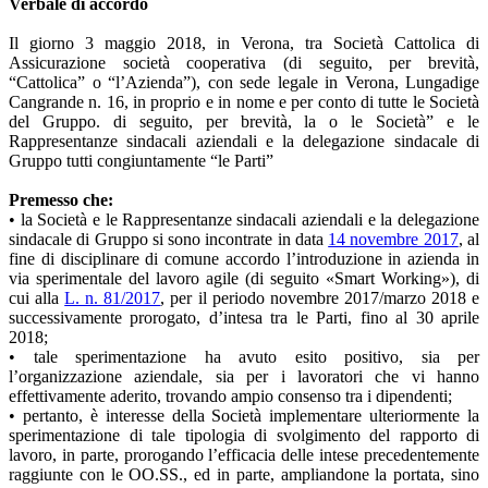
Verbale di accordo
Il giorno 3 maggio 2018, in Verona, tra Società Cattolica di
Assicurazione società cooperativa (di seguito, per brevità,
“Cattolica” o “l’Azienda”), con sede legale in Verona, Lungadige
Cangrande n. 16, in proprio e in nome e per conto di tutte le Società
del Gruppo. di seguito, per brevità, la o le Società” e le
Rappresentanze sindacali aziendali e la delegazione sindacale di
Gruppo tutti congiuntamente “le Parti”
Premesso che:
• la Società e le Rappresentanze sindacali aziendali e la delegazione
sindacale di Gruppo si sono incontrate in data
14 novembre 2017
, al
fine di disciplinare di comune accordo l’introduzione in azienda in
via sperimentale del lavoro agile (di seguito «Smart Working»), di
cui alla
L. n. 81/2017
, per il periodo novembre 2017/marzo 2018 e
successivamente prorogato, d’intesa tra le Parti, fino al 30 aprile
2018;
• tale sperimentazione ha avuto esito positivo, sia per
l’organizzazione aziendale, sia per i lavoratori che vi hanno
effettivamente aderito, trovando ampio consenso tra i dipendenti;
• pertanto, è interesse della Società implementare ulteriormente la
sperimentazione di tale tipologia di svolgimento del rapporto di
lavoro, in parte, prorogando l’efficacia delle intese precedentemente
raggiunte con le OO.SS., ed in parte, ampliandone la portata, sino