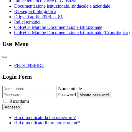
Indice tematico Corte di Giustizia
Documentazione istituzionale, sindacale e aziendale
Rassegna bibliografica
D.lgs. 9 aprile 2008, n. 81
Indici tematici
CoReCo Marche Documentazione Istituzionale
CoReCo Marche Documentazione Istituzionale (Cronologico)
User Menu
PRIN INSPIRE
Login Form
Nome utente
Password
Mostra password
Ricordami
Accesso
Hai dimenticato la tua password?
Hai dimenticato il tuo nome utente?