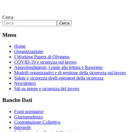
Cerca
Cerca
Menu
Home
Organizzazione
I Working Papers di Olympus
COVID-19 e sicurezza sul lavoro
Approfondimenti, Guide alla lettura e Rassegne
Modelli organizzativi e di gestione della sicurezza sul lavoro
Salute e sicurezza degli operatori della sicurezza
Newsletters
Siti su igiene e sicurezza del lavoro
Banche Dati
Fonti normative
Giurisprudenza
Contrattazione Collettiva
Interpelli