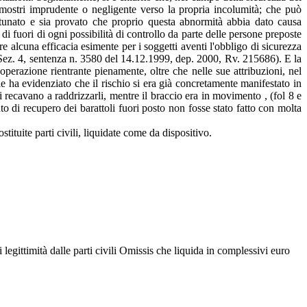
 dimostri imprudente o negligente verso la propria incolumità; che può
ortunato e sia provato che proprio questa abnormità abbia dato causa
i fuori di ogni possibilità di controllo da parte delle persone preposte
e alcuna efficacia esimente per i soggetti aventi l'obbligo di sicurezza
. Sez. 4, sentenza n. 3580 del 14.12.1999, dep. 2000, Rv. 215686). E la
erazione rientrante pienamente, oltre che nelle sue attribuzioni, nel
e ha evidenziato che il rischio si era già concretamente manifestato in
si recavano a raddrizzarli, mentre il braccio era in movimento , (fol 8 e
ento di recupero dei barattoli fuori posto non fosse stato fatto con molta
tituite parti civili, liquidate come da dispositivo.
 legittimità dalle parti civili Omissis che liquida in complessivi euro