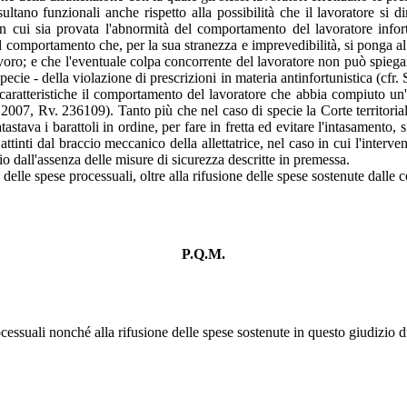
sultano funzionali anche rispetto alla possibilità che il lavoratore si
i in cui sia provata l'abnormità del comportamento del lavoratore inf
 comportamento che, per la sua stranezza e imprevedibilità, si ponga al d
avoro; e che l'eventuale colpa concorrente del lavoratore non può spiegar
ecie - della violazione di prescrizioni in materia antinfortunistica (cfr
ratteristiche il comportamento del lavoratore che abbia compiuto un'op
2007, Rv. 236109). Tanto più che nel caso di specie la Corte territorial
astava i barattoli in ordine, per fare in fretta ed evitare l'intasamento, 
 attinti dal braccio meccanico della allettatrice, nel caso in cui l'interv
rio dall'assenza delle misure di sicurezza descritte in premessa.
elle spese processuali, oltre alla rifusione delle spese sostenute dalle cos
P.Q.M.
cessuali nonché alla rifusione delle spese sostenute in questo giudizio di