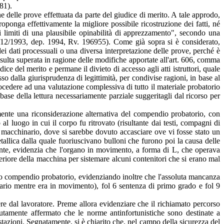
81).
 delle prove effettuata da parte del giudice di merito. A tale approdo,
oponga effettivamente la migliore possibile ricostruzione dei fatti, né
i limiti di una plausibile opinabilità di apprezzamento", secondo una
/12/1993, dep. 1994, Rv. 196955). Come già sopra si è considerato,
ei dati processuali o una diversa interpretazione delle prove, perché è
risulta superata in ragione delle modifiche apportate all'art. 606, comma
ice del merito e permane il divieto di accesso agli atti istruttori, quale
o dalla giurisprudenza di legittimità, per condivise ragioni, in base al
procedere ad una valutazione complessiva di tutto il materiale probatorio
a base della lettura necessariamente parziale suggeritagli dal ricorso per
ialmente una riconsiderazione alternativa del compendio probatorio, con
al luogo in cui il corpo fu ritrovato (risultante dai testi, compagni di
l macchinario, dove si sarebbe dovuto accasciare ove vi fosse stato un
tallica dalla quale fuoriuscivano bulloni che furono poi la causa delle
erente, evidenzia che l'organo in movimento, a forma di L, che operava
osteriore della macchina per sistemare alcuni contenitori che si erano mal
ito compendio probatorio, evidenziando inoltre che l'assoluta mancanza
inario mentre era in movimento), fol 6 sentenza di primo grado e fol 9
ere dal lavoratore. Preme allora evidenziare che il richiamato percorso
etutamente affermato che le norme antinfortunistiche sono destinate a
estazioni. Segnatamente, si è chiarito che, nel campo della sicurezza del