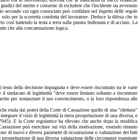
ai giudici del merito e consente di escludere che l'incidente sia avvenuto
nto secondo cui ogni consociato può confidare nel rispetto delle regole
 solo per la scorretta condotta del lavoratore. Deduce la difesa che in
o così battendo la testa a terra sulla piastra bullonata e di acciaio. La
atto che alla concatenazione logica.
 testo della decisione impugnata e deve essere riscontrato tra le varie
il sindacato di legittimità "deve essere limitato soltanto a riscontrare
merito per sostanziare il suo convincimento, o la loro rispondenza alle
o che esula dai poteri della Corte di Cassazione quello di una "rilettura"
integrare il vizio di legittimità la mera prospettazione di una diversa, e
7945). E la Corte regolatrice ha rilevato che anche dopo la modifica
i Cassazione può esercitare sui vizi della motivazione, essendo rimasto
one di nuovi e diversi parametri di ricostruzione o valutazione dei fatti
a prospettazione di una diversa valutazione delle circostanze esaminate