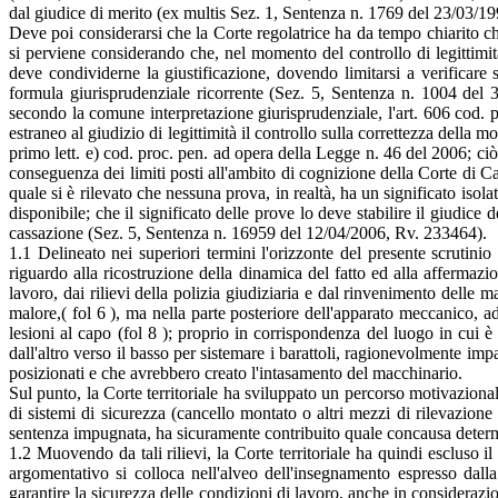
dal giudice di merito (ex multis Sez. 1, Sentenza n. 1769 del 23/03/
Deve poi considerarsi che la Corte regolatrice ha da tempo chiarito ch
si perviene considerando che, nel momento del controllo di legittimità
deve condividerne la giustificazione, dovendo limitarsi a verificare
formula giurisprudenziale ricorrente (Sez. 5, Sentenza n. 1004 de
secondo la comune interpretazione giurisprudenziale, l'art. 606 cod. p
estraneo al giudizio di legittimità il controllo sulla correttezza della
primo lett. e) cod. proc. pen. ad opera della Legge n. 46 del 2006; ciò i
conseguenza dei limiti posti all'ambito di cognizione della Corte di Ca
quale si è rilevato che nessuna prova, in realtà, ha un significato isol
disponibile; che il significato delle prove lo deve stabilire il giudice 
cassazione (Sez. 5, Sentenza n. 16959 del 12/04/2006, Rv. 233464).
1.1 Delineato nei superiori termini l'orizzonte del presente scrutinio
riguardo alla ricostruzione della dinamica del fatto ed alla affermazio
lavoro, dai rilievi della polizia giudiziaria e dal rinvenimento dell
malore,( fol 6 ), ma nella parte posteriore dell'apparato meccanico, a
lesioni al capo (fol 8 ); proprio in corrispondenza del luogo in cui 
dall'altro verso il basso per sistemare i barattoli, ragionevolmente impa
posizionati e che avrebbero creato l'intasamento del macchinario.
Sul punto, la Corte territoriale ha sviluppato un percorso motivazion
di sistemi di sicurezza (cancello montato o altri mezzi di rilevazion
sentenza impugnata, ha sicuramente contribuito quale concausa determin
1.2 Muovendo da tali rilievi, la Corte territoriale ha quindi escluso 
argomentativo si colloca nell'alveo dell'insegnamento espresso dalla
garantire la sicurezza delle condizioni di lavoro, anche in considerazio