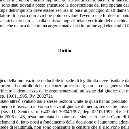
 sono stati trovati a posto smentisce la ricostruzione dei fatti operata d
 colpa dell'imputato deve essere esclusa in base al principio di affidame
 datore di lavoro non avrebbe potuto evitare l'evento che fu determinato
 strisciato con la spalla sinistra lungo il telaio verticale del macchinari
nte che manca della trama argomentativa sia in ordine agli elementi di f
Diritto
co della motivazione deducibile in sede di legittimità deve risultare dal
correre al controllo delle risultanze processuali; con la conseguenza che 
ificare l'adeguatezza delle argomentazioni, utilizzate dal giudice del 
 dep. 10.01.1995, Rv. 203272).
 stato altresì avallato dalle stesse Sezioni Unite le quali hanno precisat
amento è riservato in via esclusiva al giudice di merito, senza che possa 
uali (Sez. U, Sentenza n. 6402 del 30/04/1997, dep. 02/07/1997, Rv. 20
braio 2006 n. 46, resta immutata la natura del sindacato che la Corte d
gli elementi di fatto posti a fondamento della decisione o l'autonoma adozi
ede di legittimità, non sono consentite le censure che si risolvono nell