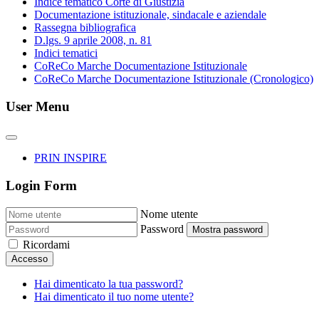
Indice tematico Corte di Giustizia
Documentazione istituzionale, sindacale e aziendale
Rassegna bibliografica
D.lgs. 9 aprile 2008, n. 81
Indici tematici
CoReCo Marche Documentazione Istituzionale
CoReCo Marche Documentazione Istituzionale (Cronologico)
User Menu
PRIN INSPIRE
Login Form
Nome utente
Password
Mostra password
Ricordami
Accesso
Hai dimenticato la tua password?
Hai dimenticato il tuo nome utente?