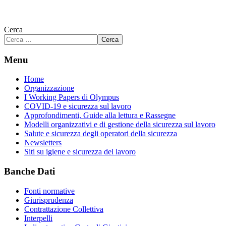
Cerca
Cerca
Menu
Home
Organizzazione
I Working Papers di Olympus
COVID-19 e sicurezza sul lavoro
Approfondimenti, Guide alla lettura e Rassegne
Modelli organizzativi e di gestione della sicurezza sul lavoro
Salute e sicurezza degli operatori della sicurezza
Newsletters
Siti su igiene e sicurezza del lavoro
Banche Dati
Fonti normative
Giurisprudenza
Contrattazione Collettiva
Interpelli