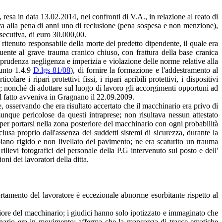
esa in data 13.02.2014, nei confronti di V.A., in relazione al reato di
ava alla pena di anni uno di reclusione (pena sospesa e non menzione),
esecutiva, di euro 30.000,00.
o ritenuto responsabile della morte del predetto dipendente, il quale era
ente al grave trauma cranico chiuso, con frattura della base cranica
prudenza negligenza e imperizia e violazione delle norme relative alla
punto 1.4.9
D.lgs 81/08
), di fornire la formazione e l'addestramento al
are i ripari protettivi fissi, i ripari apribili protettivi, i dispositivi
ica; nonché di adottare sul luogo di lavoro gli accorgimenti opportuni ad
Il fatto avveniva in Gragnano il 22.09.2009.
, osservando che era risultato accertato che il macchinario era privo di
unque pericolose da questi intraprese; non risultava nessun attestato
per portarsi nella zona posteriore del macchinario con ogni probabilità
lusa proprio dall'assenza dei suddetti sistemi di sicurezza, durante la
ul piano rigido e non livellato del pavimento; ne era scaturito un trauma
ilievi fotografici del personale della P.G intervenuto sul posto e dell'
ni dei lavoratori della ditta.
rtamento del lavoratore è eccezionale abnorme esorbitante rispetto al
eriore del macchinario; i giudici hanno solo ipotizzato e immaginato che
nario era in movimento; afferma che la mancanza di tracce ematiche