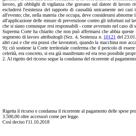
lavoro, gli obblighi di vigilanza che gravano sul datore di lavoro ri
escludersi l'esistenza del rapporto di causalità unicamente nei cas
all'evento; che, nella materia che occupa, deve considerarsi abnorme il
all'applicazione delle misure di prevenzione contro gli infortuni sul l
che si siano comunque resi responsabili - come avvenuto nel caso di sp
Suprema Corte ha chiarito che non può affermarsi che abbia queste ca
segmento di lavoro attribuitogli (Sez. 4, Sentenza n.
10121
del 23.01.
altri casi e che era prassi che lavoratori, quando la macchina non accat
9); ciò sostiene la Corte territoriale conferma che il pericolo di essere
celerità, era concreto, si era già manifestato ed era reso possibile prop
2. Al rigetto del ricorso segue la condanna del ricorrente al pagamento d
Rigetta il ricorso e condanna il ricorrente al pagamento delle spese pro
3.500,00 oltre accessori come per legge.
Così deciso l'11.10.2018