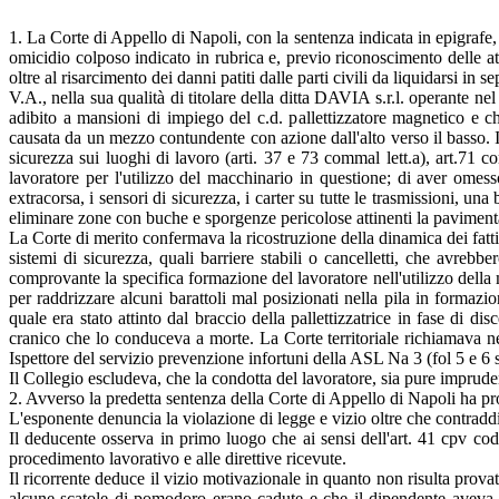
1. La Corte di Appello di Napoli, con la sentenza indicata in epigrafe
omicidio colposo indicato in rubrica e, previo riconoscimento delle a
oltre al risarcimento dei danni patiti dalle parti civili da liquidarsi 
V.A., nella sua qualità di titolare della ditta DAVIA s.r.l. operante ne
adibito a mansioni di impiego del c.d. pallettizzatore magnetico e 
causata da un mezzo contundente con azione dall'alto verso il basso. 
sicurezza sui luoghi di lavoro (arti. 37 e 73 commal lett.a), art.71 
lavoratore per l'utilizzo del macchinario in questione; di aver omesso di
extracorsa, i sensori di sicurezza, i carter su tutte le trasmissioni, u
eliminare zone con buche e sporgenze pericolose attinenti la pavimenta
La Corte di merito confermava la ricostruzione della dinamica dei fatti
sistemi di sicurezza, quali barriere stabili o cancelletti, che avre
comprovante la specifica formazione del lavoratore nell'utilizzo della
per raddrizzare alcuni barattoli mal posizionati nella pila in formazi
quale era stato attinto dal braccio della pallettizzatrice in fase di di
cranico che lo conduceva a morte. La Corte territoriale richiamava nell
Ispettore del servizio prevenzione infortuni della ASL Na 3 (fol 5 e 6 s
Il Collegio escludeva, che la condotta del lavoratore, sia pure imprud
2. Avverso la predetta sentenza della Corte di Appello di Napoli ha pr
L'esponente denuncia la violazione di legge e vizio oltre che contradd
Il deducente osserva in primo luogo che ai sensi dell'art. 41 cpv co
procedimento lavorativo e alle direttive ricevute.
Il ricorrente deduce il vizio motivazionale in quanto non risulta prova
alcune scatole di pomodoro erano cadute e che il dipendente aveva