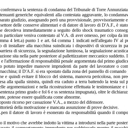
, confermava la sentenza di condanna del Tribunale di Torre Annunziata, r
ttenuanti generiche equivalenti alla contestata aggravante, lo condann
in separato giudizio, assegnando però una provvisionale, provvisoriamente 
l settore delle conserve alimentari e di datore di lavoro di D'A.F., è stat
che decedeva immediatamente a seguito dello shock traumatico consegu
In particolare veniva contestato al V.A. di aver omesso, per colpa da im
comma 4 lett.a) punto 1 e art. 64 comma 1 indicati nell'allegato IV al 
 installare alla macchina suindicata i dispositivi di sicurezza in particol
na barriera di sicurezza, la segnalazione luminosa, la segnalazione acust
zione sita nella parte posteriore al pallettizzatore meccanico suddetto. 
 e l'affermazione di responsabilità penale argomentata dal primo giudice
bbero potuto impedire manovre imprudenti da parte del lavoratore o com
 macchina; il D'A.F. si era spostato dalla zona del pannello di comando 
one e quindi evitare il blocco del sistema, manovra pericolosa, non prec
scesa alla spalla sinistra, quindi era caduto a terra battendo la testa s
e argomentazioni e nella ricostruzione effettuata le testimonianze e i r
entenza primo grado e fol 6 e ss sentenza impugnata), oltre le dichiarazio
ente, potesse essere qualificata come abnorme.
oposto ricorso per cassazione V.A., a mezzo del difensore.
ittorietà della motivazione e mancata assunzione di prove decisive.
d.pen il datore di lavoro è esonerato da responsabilità quando il compo
to il motivo che avrebbe indotto la vittima a introdursi nella parte post
 avuto il comportamento imprudente per raddrizzarle mentre il macchi