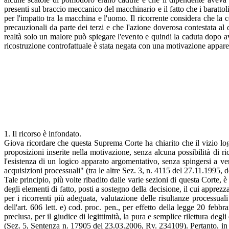
presenti sul braccio meccanico del macchinario e il fatto che i barattoli
per l'impatto tra la macchina e l'uomo. Il ricorrente considera che la
precauzionali da parte dei terzi e che l'azione doverosa contestata al
realtà solo un malore può spiegare l'evento e quindi la caduta dopo aver
ricostruzione controfattuale è stata negata con una motivazione appare
1. Il ricorso è infondato.
Giova ricordare che questa Suprema Corte ha chiarito che il vizio logi
proposizioni inserite nella motivazione, senza alcuna possibilità di ri
l'esistenza di un logico apparato argomentativo, senza spingersi a ver
acquisizioni processuali" (tra le altre Sez. 3, n. 4115 del 27.11.1995,
Tale principio, più volte ribadito dalle varie sezioni di questa Corte, è
degli elementi di fatto, posti a sostegno della decisione, il cui apprezz
per i ricorrenti più adeguata, valutazione delle risultanze process
dell'art. 606 lett. e) cod. proc. pen., per effetto della legge 20 feb
preclusa, per il giudice di legittimità, la pura e semplice rilettura de
(Sez. 5, Sentenza n. 17905 del 23.03.2006, Rv. 234109). Pertanto, in s