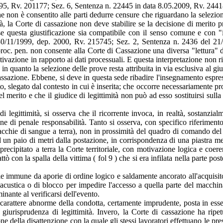
1995, Rv. 201177; Sez. 6, Sentenza n. 22445 in data 8.05.2009, Rv. 2441
e non è consentito alle parti dedurre censure che riguardano la selezione
, la Corte di cassazione non deve stabilire se la decisione di merito pr
 se questa giustificazione sia compatibile con il senso comune e con "
l 30/11/1999, dep. 2000, Rv. 215745; Sez. 2, Sentenza n. 2436 del 21
roc. pen. non consente alla Corte di Cassazione una diversa "lettura" d
 motivazione in rapporto ai dati processuali. E questa interpretazione non 
n quanto la selezione delle prove resta attribuita in via esclusiva al giud
ssazione. Ebbene, si deve in questa sede ribadire l'insegnamento espress
ato, slegato dal contesto in cui è inserita; che occorre necessariamente 
del merito e che il giudice di legittimità non può ad esso sostituirsi sull
 di legittimità, si osserva che il ricorrente invoca, in realtà, sostanz
ne di penale responsabilità. Tanto si osserva, con specifico riferimento 
e macchie di sangue a terra), non in prossimità del quadro di comando de
d un paio di metri dalla postazione, in corrispondenza di una piastra me
è precipitato a terra la Corte territoriale, con motivazione logica e co
ttò con la spalla della vittima ( fol 9 ) che si era infilata nella parte p
ale immune da aporie di ordine logico e saldamente ancorato all'acquis
e acustica o di blocco per impedire l'accesso a quella parte del macch
ante al verificarsi dell'evento.
il carattere abnorme della condotta, certamente imprudente, posta in ess
 giurisprudenza di legittimità. Invero, la Corte di cassazione ha rip
ne della disattenzione con la quale gli stessi lavoratori effettuano le pr