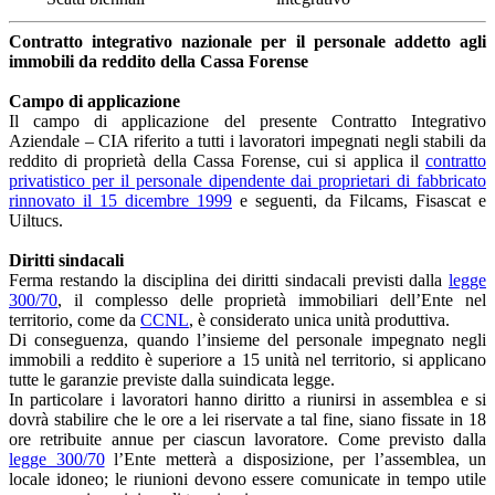
Contratto integrativo nazionale per il personale addetto agli
immobili da reddito della Cassa Forense
Campo di applicazione
Il campo di applicazione del presente Contratto Integrativo
Aziendale – CIA riferito a tutti i lavoratori impegnati negli stabili da
reddito di proprietà della Cassa Forense, cui si applica il
contratto
privatistico per il personale dipendente dai proprietari di fabbricato
rinnovato il 15 dicembre 1999
e seguenti, da Filcams, Fisascat e
Uiltucs.
Diritti sindacali
Ferma restando la disciplina dei diritti sindacali previsti dalla
legge
300/70
, il complesso delle proprietà immobiliari dell’Ente nel
territorio, come da
CCNL
, è considerato unica unità produttiva.
Di conseguenza, quando l’insieme del personale impegnato negli
immobili a reddito è superiore a 15 unità nel territorio, si applicano
tutte le garanzie previste dalla suindicata legge.
In particolare i lavoratori hanno diritto a riunirsi in assemblea e si
dovrà stabilire che le ore a lei riservate a tal fine, siano fissate in 18
ore retribuite annue per ciascun lavoratore. Come previsto dalla
legge 300/70
l’Ente metterà a disposizione, per l’assemblea, un
locale idoneo; le riunioni devono essere comunicate in tempo utile