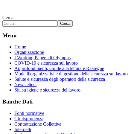
Cerca
Cerca
Menu
Home
Organizzazione
I Working Papers di Olympus
COVID-19 e sicurezza sul lavoro
Approfondimenti, Guide alla lettura e Rassegne
Modelli organizzativi e di gestione della sicurezza sul lavoro
Salute e sicurezza degli operatori della sicurezza
Newsletters
Siti su igiene e sicurezza del lavoro
Banche Dati
Fonti normative
Giurisprudenza
Contrattazione Collettiva
Interpelli