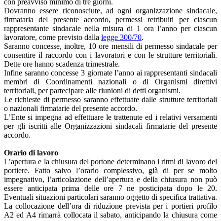
con preavviso minimo di tre giorni.
Dovranno essere riconosciute, ad ogni organizzazione sindacale,
firmataria del presente accordo, permessi retribuiti per ciascun
rappresentante sindacale nella misura di 1 ora l’anno per ciascun
lavoratore, come previsto dalla
legge 300/70
.
Saranno concesse, inoltre, 10 ore mensili di permesso sindacale per
consentire il raccordo con i lavoratori e con le strutture territoriali.
Dette ore hanno scadenza trimestrale.
Infine saranno concesse 3 giornate l’anno ai rappresentanti sindacali
membri di Coordinamenti nazionali o di Organismi direttivi
territoriali, per partecipare alle riunioni di detti organismi.
Le richieste di permesso saranno effettuate dalle strutture territoriali
o nazionali firmatarie del presente accordo.
L’Ente si impegna ad effettuare le trattenute ed i relativi versamenti
per gli iscritti alle Organizzazioni sindacali firmatarie del presente
accordo.
Orario di lavoro
L’apertura e la chiusura del portone determinano i ritmi di lavoro del
portiere. Fatto salvo l’orario complessivo, già di per se molto
impegnativo, l’articolazione dell’apertura e della chiusura non può
essere anticipata prima delle ore 7 ne posticipata dopo le 20.
Eventuali situazioni particolari saranno oggetto di specifica trattativa.
La collocazione dell’ora di riduzione prevista per i portieri profilo
A2 ed A4 rimarrà collocata il sabato, anticipando la chiusura come