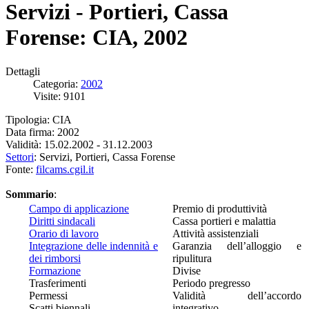
Servizi - Portieri, Cassa
Forense: CIA, 2002
Dettagli
Categoria:
2002
Visite: 9101
Tipologia: CIA
Data firma: 2002
Validità: 15.02.2002 - 31.12.2003
Settori
: Servizi, Portieri, Cassa Forense
Fonte:
filcams.cgil.it
Sommario
:
Campo di applicazione
Premio di produttività
Diritti sindacali
Cassa portieri e malattia
Orario di lavoro
Attività assistenziali
Integrazione delle indennità e
Garanzia dell’alloggio e
dei rimborsi
ripulitura
Formazione
Divise
Trasferimenti
Periodo pregresso
Permessi
Validità dell’accordo
Scatti biennali
integrativo