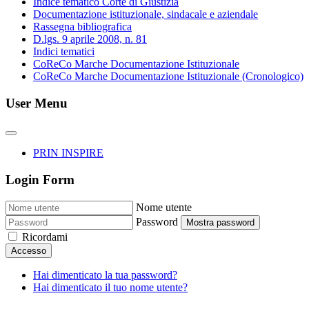
Indice tematico Corte di Giustizia
Documentazione istituzionale, sindacale e aziendale
Rassegna bibliografica
D.lgs. 9 aprile 2008, n. 81
Indici tematici
CoReCo Marche Documentazione Istituzionale
CoReCo Marche Documentazione Istituzionale (Cronologico)
User Menu
PRIN INSPIRE
Login Form
Nome utente
Password
Mostra password
Ricordami
Accesso
Hai dimenticato la tua password?
Hai dimenticato il tuo nome utente?