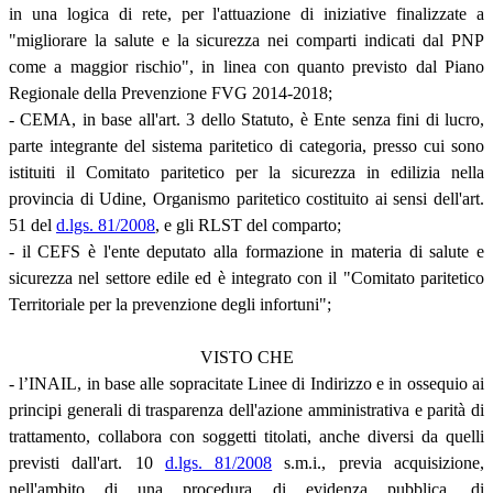
in una logica di rete, per l'attuazione di iniziative finalizzate a
"migliorare la salute e la sicurezza nei comparti indicati dal PNP
come a maggior rischio", in linea con quanto previsto dal Piano
Regionale della Prevenzione FVG 2014-2018;
- CEMA, in base all'art. 3 dello Statuto, è Ente senza fini di lucro,
parte integrante del sistema paritetico di categoria, presso cui sono
istituiti il Comitato paritetico per la sicurezza in edilizia nella
provincia di Udine, Organismo paritetico costituito ai sensi dell'art.
51 del
d.lgs. 81/2008
, e gli RLST del comparto;
- il CEFS è l'ente deputato alla formazione in materia di salute e
sicurezza nel settore edile ed è integrato con il "Comitato paritetico
Territoriale per la prevenzione degli infortuni";
VISTO CHE
- l’INAIL, in base alle sopracitate Linee di Indirizzo e in ossequio ai
principi generali di trasparenza dell'azione amministrativa e parità di
trattamento, collabora con soggetti titolati, anche diversi da quelli
previsti dall'art. 10
d.lgs. 81/2008
s.m.i., previa acquisizione,
nell'ambito di una procedura di evidenza pubblica, di