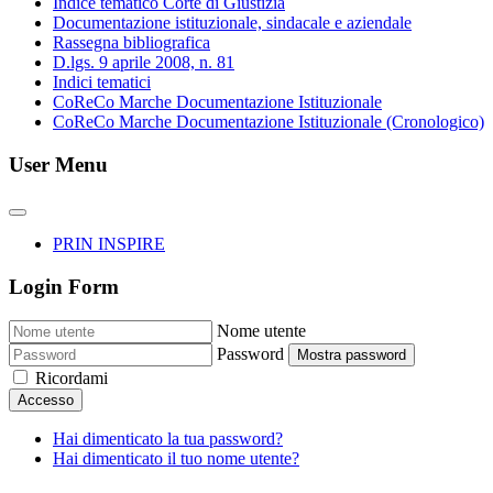
Indice tematico Corte di Giustizia
Documentazione istituzionale, sindacale e aziendale
Rassegna bibliografica
D.lgs. 9 aprile 2008, n. 81
Indici tematici
CoReCo Marche Documentazione Istituzionale
CoReCo Marche Documentazione Istituzionale (Cronologico)
User Menu
PRIN INSPIRE
Login Form
Nome utente
Password
Mostra password
Ricordami
Accesso
Hai dimenticato la tua password?
Hai dimenticato il tuo nome utente?