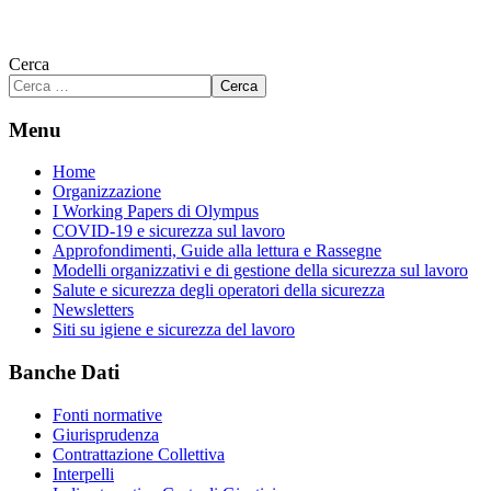
Cerca
Cerca
Menu
Home
Organizzazione
I Working Papers di Olympus
COVID-19 e sicurezza sul lavoro
Approfondimenti, Guide alla lettura e Rassegne
Modelli organizzativi e di gestione della sicurezza sul lavoro
Salute e sicurezza degli operatori della sicurezza
Newsletters
Siti su igiene e sicurezza del lavoro
Banche Dati
Fonti normative
Giurisprudenza
Contrattazione Collettiva
Interpelli