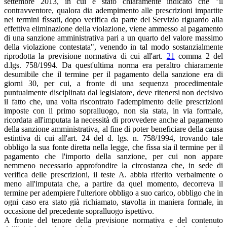
settembre 2013, in cui è stato chiaramente indicato che "il
contravventore, qualora dia adempimento alle prescrizioni impartite
nei termini fìssati, dopo verifica da parte del Servizio riguardo alla
effettiva eliminazione della violazione, viene ammesso al pagamento
di una sanzione amministrativa pari a un quarto del valore massimo
della violazione contestata", venendo in tal modo sostanzialmente
riprodotta la previsione normativa di cui all'art.
21
comma 2 del
d.lgs. 758/1994. Da quest'ultima norma era peraltro chiaramente
desumibile che il termine per il pagamento della sanzione era di
giorni 30, per cui, a fronte di una sequenza procedimentale
puntualmente disciplinata dal legislatore, deve ritenersi non decisivo
il fatto che, una volta riscontrato l'adempimento delle prescrizioni
imposte con il primo sopralluogo, non sia stata, in via formale,
ricordata all'imputata la necessità di provvedere anche al pagamento
della sanzione amministrativa, al fine di poter beneficiare della causa
estintiva di cui all'art. 24 del d. lgs. n. 758/1994, trovando tale
obbligo la sua fonte diretta nella legge, che fìssa sia il termine per il
pagamento che l'importo della sanzione, per cui non appare
nemmeno necessario approfondire la circostanza che, in sede di
verifica delle prescrizioni, il teste A. abbia riferito verbalmente o
meno all'imputata che, a partire da quel momento, decorreva il
termine per adempiere l'ulteriore obbligo a suo carico, obbligo che in
ogni caso era stato già richiamato, stavolta in maniera formale, in
occasione del precedente sopralluogo ispettivo.
A fronte del tenore della previsione normativa e del contenuto