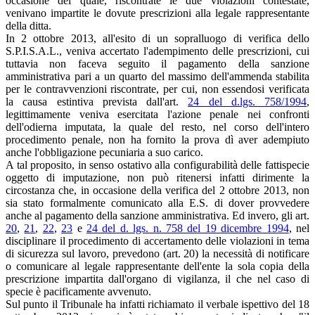
occasione del quale, riscontrate le due violazioni contestate,
venivano impartite le dovute prescrizioni alla legale rappresentante
della ditta.
In 2 ottobre 2013, all'esito di un sopralluogo di verifica dello
S.P.I.S.A.L., veniva accertato l'adempimento delle prescrizioni, cui
tuttavia non faceva seguito il pagamento della sanzione
amministrativa pari a un quarto del massimo dell'ammenda stabilita
per le contravvenzioni riscontrate, per cui, non essendosi verificata
la causa estintiva prevista dall'art.
24 del d.lgs. 758/1994
,
legittimamente veniva esercitata l'azione penale nei confronti
dell'odierna imputata, la quale del resto, nel corso dell'intero
procedimento penale, non ha fornito la prova dì aver adempiuto
anche l'obbligazione pecuniaria a suo carico.
A tal proposito, in senso ostativo alla configurabilità delle fattispecie
oggetto di imputazione, non può ritenersi infatti dirimente la
circostanza che, in occasione della verifica del 2 ottobre 2013, non
sia stato formalmente comunicato alla E.S. di dover provvedere
anche al pagamento della sanzione amministrativa. Ed invero, gli art.
20
,
21
,
22
,
23
e
24 del d. lgs. n. 758 del 19 dicembre 1994
, nel
disciplinare il procedimento di accertamento delle violazioni in tema
di sicurezza sul lavoro, prevedono (art. 20) la necessità di notificare
o comunicare al legale rappresentante dell'ente la sola copia della
prescrizione impartita dall'organo di vigilanza, il che nel caso di
specie è pacificamente avvenuto.
Sul punto il Tribunale ha infatti richiamato il verbale ispettivo del 18