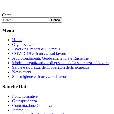
Cerca
Cerca
Menu
Home
Organizzazione
I Working Papers di Olympus
COVID-19 e sicurezza sul lavoro
Approfondimenti, Guide alla lettura e Rassegne
Modelli organizzativi e di gestione della sicurezza sul lavoro
Salute e sicurezza degli operatori della sicurezza
Newsletters
Siti su igiene e sicurezza del lavoro
Banche Dati
Fonti normative
Giurisprudenza
Contrattazione Collettiva
Interpelli