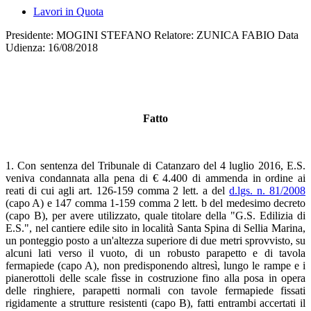
Lavori in Quota
Presidente: MOGINI STEFANO Relatore: ZUNICA FABIO Data
Udienza: 16/08/2018
Fatto
1. Con sentenza del Tribunale di Catanzaro del 4 luglio 2016, E.S.
veniva condannata alla pena di € 4.400 di ammenda in ordine ai
reati di cui agli art. 126-159 comma 2 lett. a del
d.lgs. n. 81/2008
(capo A) e 147 comma 1-159 comma 2 lett. b del medesimo decreto
(capo B), per avere utilizzato, quale titolare della "G.S. Edilizia di
E.S.", nel cantiere edile sito in località Santa Spina di Sellia Marina,
un ponteggio posto a un'altezza superiore di due metri sprovvisto, su
alcuni lati verso il vuoto, di un robusto parapetto e di tavola
fermapiede (capo A), non predisponendo altresì, lungo le rampe e i
pianerottoli delle scale fìsse in costruzione fino alla posa in opera
delle ringhiere, parapetti normali con tavole fermapiede fissati
rigidamente a strutture resistenti (capo B), fatti entrambi accertati il