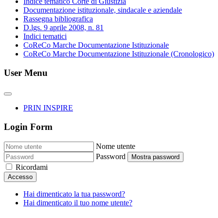
Indice tematico Corte di Giustizia
Documentazione istituzionale, sindacale e aziendale
Rassegna bibliografica
D.lgs. 9 aprile 2008, n. 81
Indici tematici
CoReCo Marche Documentazione Istituzionale
CoReCo Marche Documentazione Istituzionale (Cronologico)
User Menu
PRIN INSPIRE
Login Form
Nome utente
Password
Mostra password
Ricordami
Accesso
Hai dimenticato la tua password?
Hai dimenticato il tuo nome utente?