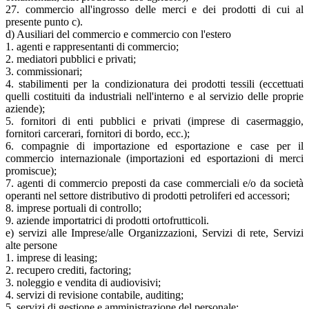
27. commercio all'ingrosso delle merci e dei prodotti di cui al
presente punto c).
d) Ausiliari del commercio e commercio con l'estero
1. agenti e rappresentanti di commercio;
2. mediatori pubblici e privati;
3. commissionari;
4. stabilimenti per la condizionatura dei prodotti tessili (eccettuati
quelli costituiti da industriali nell'interno e al servizio delle proprie
aziende);
5. fornitori di enti pubblici e privati (imprese di casermaggio,
fornitori carcerari, fornitori di bordo, ecc.);
6. compagnie di importazione ed esportazione e case per il
commercio internazionale (importazioni ed esportazioni di merci
promiscue);
7. agenti di commercio preposti da case commerciali e/o da società
operanti nel settore distributivo di prodotti petroliferi ed accessori;
8. imprese portuali di controllo;
9. aziende importatrici di prodotti ortofrutticoli.
e) servizi alle Imprese/alle Organizzazioni, Servizi di rete, Servizi
alte persone
1. imprese di leasing;
2. recupero crediti, factoring;
3. noleggio e vendita di audiovisivi;
4. servizi di revisione contabile, auditing;
5. servizi di gestione e amministrazione del personale;