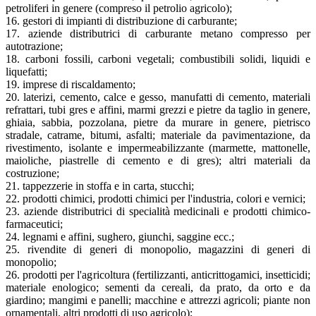
petroliferi in genere (compreso il petrolio agricolo);
16. gestori di impianti di distribuzione di carburante;
17. aziende distributrici di carburante metano compresso per
autotrazione;
18. carboni fossili, carboni vegetali; combustibili solidi, liquidi e
liquefatti;
19. imprese di riscaldamento;
20. laterizi, cemento, calce e gesso, manufatti di cemento, materiali
refrattari, tubi gres e affini, marmi grezzi e pietre da taglio in genere,
ghiaia, sabbia, pozzolana, pietre da murare in genere, pietrisco
stradale, catrame, bitumi, asfalti; materiale da pavimentazione, da
rivestimento, isolante e impermeabilizzante (marmette, mattonelle,
maioliche, piastrelle di cemento e di gres); altri materiali da
costruzione;
21. tappezzerie in stoffa e in carta, stucchi;
22. prodotti chimici, prodotti chimici per l'industria, colori e vernici;
23. aziende distributrici di specialità medicinali e prodotti chimico-
farmaceutici;
24. legnami e affini, sughero, giunchi, saggine ecc.;
25. rivendite di generi di monopolio, magazzini di generi di
monopolio;
26. prodotti per l'agricoltura (fertilizzanti, anticrittogamici, insetticidi;
materiale enologico; sementi da cereali, da prato, da orto e da
giardino; mangimi e panelli; macchine e attrezzi agricoli; piante non
ornamentali, altri prodotti di uso agricolo);