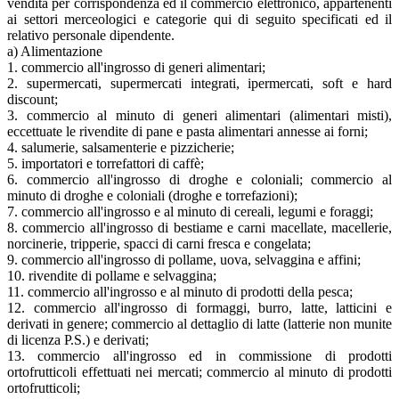
vendita per corrispondenza ed il commercio elettronico, appartenenti
ai settori merceologici e categorie qui di seguito specificati ed il
relativo personale dipendente.
a) Alimentazione
1. commercio all'ingrosso di generi alimentari;
2. supermercati, supermercati integrati, ipermercati, soft e hard
discount;
3. commercio al minuto di generi alimentari (alimentari misti),
eccettuate le rivendite di pane e pasta alimentari annesse ai forni;
4. salumerie, salsamenterie e pizzicherie;
5. importatori e torrefattori di caffè;
6. commercio all'ingrosso di droghe e coloniali; commercio al
minuto di droghe e coloniali (droghe e torrefazioni);
7. commercio all'ingrosso e al minuto di cereali, legumi e foraggi;
8. commercio all'ingrosso di bestiame e carni macellate, macellerie,
norcinerie, tripperie, spacci di carni fresca e congelata;
9. commercio all'ingrosso di pollame, uova, selvaggina e affini;
10. rivendite di pollame e selvaggina;
11. commercio all'ingrosso e al minuto di prodotti della pesca;
12. commercio all'ingrosso di formaggi, burro, latte, latticini e
derivati in genere; commercio al dettaglio di latte (latterie non munite
di licenza P.S.) e derivati;
13. commercio all'ingrosso ed in commissione di prodotti
ortofrutticoli effettuati nei mercati; commercio al minuto di prodotti
ortofrutticoli;