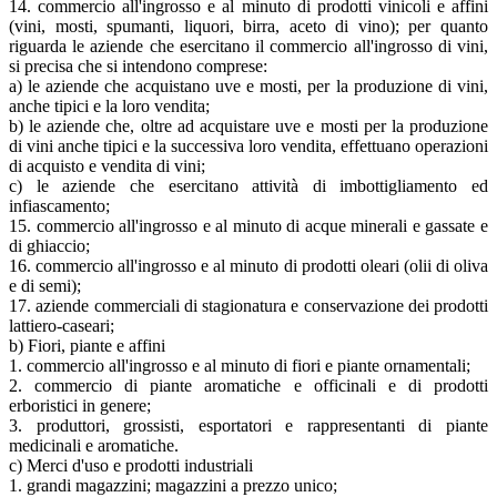
14. commercio all'ingrosso e al minuto di prodotti vinicoli e affini
(vini, mosti, spumanti, liquori, birra, aceto di vino); per quanto
riguarda le aziende che esercitano il commercio all'ingrosso di vini,
si precisa che si intendono comprese:
a) le aziende che acquistano uve e mosti, per la produzione di vini,
anche tipici e la loro vendita;
b) le aziende che, oltre ad acquistare uve e mosti per la produzione
di vini anche tipici e la successiva loro vendita, effettuano operazioni
di acquisto e vendita di vini;
c) le aziende che esercitano attività di imbottigliamento ed
infiascamento;
15. commercio all'ingrosso e al minuto di acque minerali e gassate e
di ghiaccio;
16. commercio all'ingrosso e al minuto di prodotti oleari (olii di oliva
e di semi);
17. aziende commerciali di stagionatura e conservazione dei prodotti
lattiero-caseari;
b) Fiori, piante e affini
1. commercio all'ingrosso e al minuto di fiori e piante ornamentali;
2. commercio di piante aromatiche e officinali e di prodotti
erboristici in genere;
3. produttori, grossisti, esportatori e rappresentanti di piante
medicinali e aromatiche.
c) Merci d'uso e prodotti industriali
1. grandi magazzini; magazzini a prezzo unico;