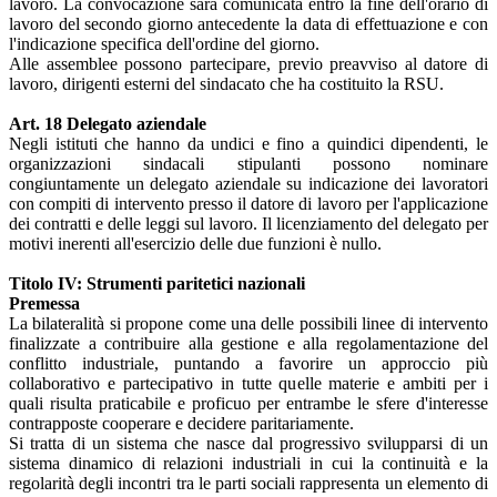
lavoro. La convocazione sarà comunicata entro la fine dell'orario di
lavoro del secondo giorno antecedente la data di effettuazione e con
l'indicazione specifica dell'ordine del giorno.
Alle assemblee possono partecipare, previo preavviso al datore di
lavoro, dirigenti esterni del sindacato che ha costituito la RSU.
Art. 18 Delegato aziendale
Negli istituti che hanno da undici e fino a quindici dipendenti, le
organizzazioni sindacali stipulanti possono nominare
congiuntamente un delegato aziendale su indicazione dei lavoratori
con compiti di intervento presso il datore di lavoro per l'applicazione
dei contratti e delle leggi sul lavoro. Il licenziamento del delegato per
motivi inerenti all'esercizio delle due funzioni è nullo.
Titolo IV: Strumenti paritetici nazionali
Premessa
La bilateralità si propone come una delle possibili linee di intervento
finalizzate a contribuire alla gestione e alla regolamentazione del
conflitto industriale, puntando a favorire un approccio più
collaborativo e partecipativo in tutte quelle materie e ambiti per i
quali risulta praticabile e proficuo per entrambe le sfere d'interesse
contrapposte cooperare e decidere paritariamente.
Si tratta di un sistema che nasce dal progressivo svilupparsi di un
sistema dinamico di relazioni industriali in cui la continuità e la
regolarità degli incontri tra le parti sociali rappresenta un elemento di