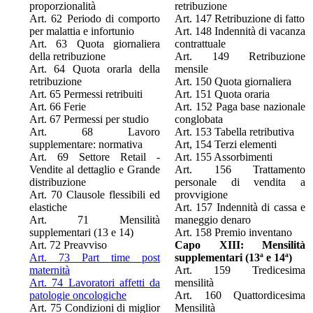
proporzionalità
retribuzione
Art. 62 Periodo di comporto
Art. 147 Retribuzione di fatto
per malattia e infortunio
Art. 148 Indennità di vacanza
Art. 63 Quota giornaliera
contrattuale
della retribuzione
Art. 149 Retribuzione
Art. 64 Quota orarla della
mensile
retribuzione
Art. 150 Quota giornaliera
Art. 65 Permessi retribuiti
Art. 151 Quota oraria
Art. 66 Ferie
Art. 152 Paga base nazionale
Art. 67 Permessi per studio
conglobata
Art. 68 Lavoro
Art. 153 Tabella retributiva
supplementare: normativa
Art, 154 Terzi elementi
Art. 69 Settore Retail -
Art. 155 Assorbimenti
Vendite al dettaglio e Grande
Art. 156 Trattamento
distribuzione
personale di vendita a
Art. 70 Clausole flessibili ed
provvigione
elastiche
Art. 157 Indennità di cassa e
Art. 71 Mensilità
maneggio denaro
supplementari (13 e 14)
Art. 158 Premio inventano
Art. 72 Preavviso
Capo XIII: Mensilità
Art. 73 Part time post
supplementari (13ª e 14ª)
maternità
Art. 159 Tredicesima
Art. 74 Lavoratori affetti da
mensilità
patologie oncologiche
Art. 160 Quattordicesima
Art. 75 Condizioni di miglior
Mensilità