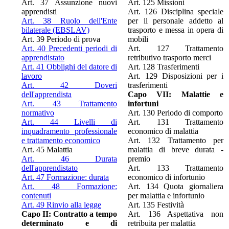
Art. 37 Assunzione nuovi
Art. 125 Missioni
apprendisti
Art. 126 Disciplina speciale
Art. 38 Ruolo dell'Ente
per il personale addetto al
bilaterale (EBSLAV)
trasporto e messa in opera di
Art. 39 Periodo di prova
mobili
Art. 40 Precedenti periodi di
Art. 127 Trattamento
apprendistato
retributivo trasporto merci
Art. 41 Obblighi del datore di
Art. 128 Trasferimenti
lavoro
Art. 129 Disposizioni per i
Art. 42 Doveri
trasferimenti
dell'apprendista
Capo VII: Malattie e
Art. 43 Trattamento
infortuni
normativo
Art. 130 Periodo di comporto
Art. 44 Livelli di
Art. 131 Trattamento
inquadramento professionale
economico dì malattia
e trattamento economico
Art. 132 Trattamento per
Art. 45 Malattia
malattia di breve durata -
Art. 46 Durata
premio
dell'apprendistato
Art. 133 Trattamento
Art. 47 Formazione: durata
economico di infortunio
Art. 48 Formazione:
Art. 134 Quota giornaliera
contenuti
per malattia e infortunio
Art. 49 Rinvio alla legge
Art. 135 Festività
Capo II: Contratto a tempo
Art. 136 Aspettativa non
determinato e di
retribuita per malattia