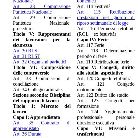
Nazionale
domenica
Art. 28 Commissione
Art. 114 Festività
Paritetica Nazionale
Art. 115 Retribuzione
Art. 29 Commissione
prestazioni nel giorno di
Paritetica Nazionale:
riposo settimanale di legge
procedure
Art. 116 Permessi retribuiti
Titolo V: Rappresentanti
(ROL + ex festività)
dei lavoratori per la
Capo IV: Ferie
sicurezza
Art. 117 Ferie
Art. 30 RLS
Art. 118 Determinazione
Art. 31 RLST
periodo di ferie
Art. 32 Organismi paritetici
Art. 119 Retribuzione ferie
Titolo VI: Composizione
Capo V: Congedi, diritto
delle controversie
allo studio, aspettative
Art. 33 Commissioni di
Art. 120 Congedi retribuiti.
conciliazione
Art. 121 Congedo
Art. 34 Collegio arbitrale.
matrimoniale
Sezione seconda: Disciplina
Art. 122 Diritto allo studio
del rapporto di lavoro
Art. 123 Congedi per
Titolo 1: Mercato del
formazione
lavoro
Art. 124 Aggiornamento
Capo I: Apprendistato
professionale personale
Art. 35 Contratto di
direzione esecutiva
apprendistato
Capo VI: Missioni e
Art. 36 Durata
trasferimenti