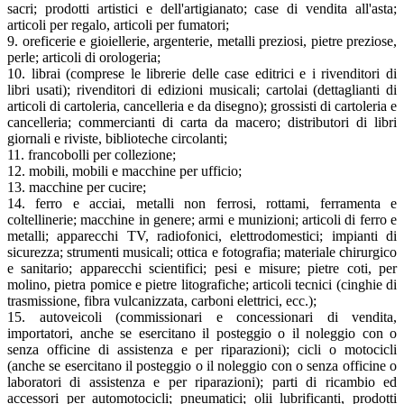
sacri; prodotti artistici e dell'artigianato; case di vendita all'asta;
articoli per regalo, articoli per fumatori;
9. oreficerie e gioiellerie, argenterie, metalli preziosi, pietre preziose,
perle; articoli di orologeria;
10. librai (comprese le librerie delle case editrici e i rivenditori di
libri usati); rivenditori di edizioni musicali; cartolai (dettaglianti di
articoli di cartoleria, cancelleria e da disegno); grossisti di cartoleria e
cancelleria; commercianti di carta da macero; distributori di libri
giornali e riviste, biblioteche circolanti;
11. francobolli per collezione;
12. mobili, mobili e macchine per ufficio;
13. macchine per cucire;
14. ferro e acciai, metalli non ferrosi, rottami, ferramenta e
coltellinerie; macchine in genere; armi e munizioni; articoli di ferro e
metalli; apparecchi TV, radiofonici, elettrodomestici; impianti di
sicurezza; strumenti musicali; ottica e fotografia; materiale chirurgico
e sanitario; apparecchi scientifici; pesi e misure; pietre coti, per
molino, pietra pomice e pietre litografiche; articoli tecnici (cinghie di
trasmissione, fibra vulcanizzata, carboni elettrici, ecc.);
15. autoveicoli (commissionari e concessionari di vendita,
importatori, anche se esercitano il posteggio o il noleggio con o
senza officine di assistenza e per riparazioni); cicli o motocicli
(anche se esercitano il posteggio o il noleggio con o senza officine o
laboratori di assistenza e per riparazioni); parti di ricambio ed
accessori per automotocicli; pneumatici; olii lubrificanti, prodotti