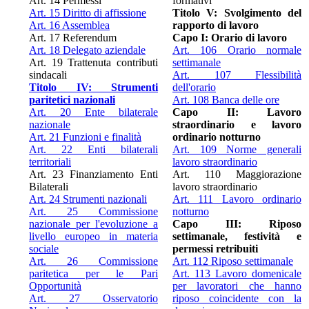
Art. 14 Permessi
formativi
Art. 15 Diritto di affissione
Titolo V: Svolgimento del
Art. 16 Assemblea
rapporto di lavoro
Art. 17 Referendum
Capo I: Orario di lavoro
Art. 18 Delegato aziendale
Art. 106 Orario normale
Art. 19 Trattenuta contributi
settimanale
sindacali
Art. 107 Flessibilità
Titolo IV: Strumenti
dell'orario
paritetici nazionali
Art. 108 Banca delle ore
Art. 20 Ente bilaterale
Capo II: Lavoro
nazionale
straordinario e lavoro
Art. 21 Funzioni e finalità
ordinario notturno
Art. 22 Enti bilaterali
Art. 109 Norme generali
territoriali
lavoro straordinario
Art. 23 Finanziamento Enti
Art. 110 Maggiorazione
Bilaterali
lavoro straordinario
Art. 24 Strumenti nazionali
Art. 111 Lavoro ordinario
Art. 25 Commissione
notturno
nazionale per l'evoluzione a
Capo III: Riposo
livello europeo in materia
settimanale, festività e
sociale
permessi retribuiti
Art. 26 Commissione
Art. 112 Riposo settimanale
paritetica per le Pari
Art. 113 Lavoro domenicale
Opportunità
per lavoratori che hanno
Art. 27 Osservatorio
riposo coincidente con la