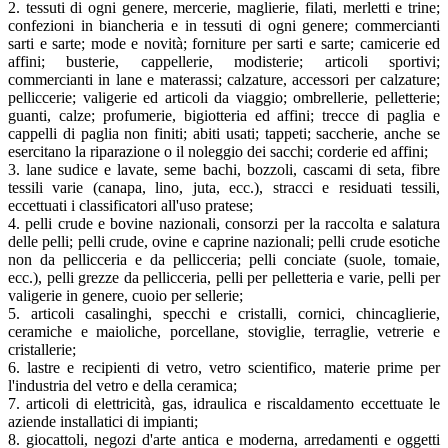
2. tessuti di ogni genere, mercerie, maglierie, filati, merletti e trine;
confezioni in biancheria e in tessuti di ogni genere; commercianti
sarti e sarte; mode e novità; forniture per sarti e sarte; camicerie ed
affini; busterie, cappellerie, modisterie; articoli sportivi;
commercianti in lane e materassi; calzature, accessori per calzature;
pelliccerie; valigerie ed articoli da viaggio; ombrellerie, pelletterie;
guanti, calze; profumerie, bigiotteria ed affini; trecce di paglia e
cappelli di paglia non finiti; abiti usati; tappeti; saccherie, anche se
esercitano la riparazione o il noleggio dei sacchi; corderie ed affini;
3. lane sudice e lavate, seme bachi, bozzoli, cascami di seta, fibre
tessili varie (canapa, lino, juta, ecc.), stracci e residuati tessili,
eccettuati i classificatori all'uso pratese;
4. pelli crude e bovine nazionali, consorzi per la raccolta e salatura
delle pelli; pelli crude, ovine e caprine nazionali; pelli crude esotiche
non da pellicceria e da pellicceria; pelli conciate (suole, tomaie,
ecc.), pelli grezze da pellicceria, pelli per pelletteria e varie, pelli per
valigerie in genere, cuoio per sellerie;
5. articoli casalinghi, specchi e cristalli, cornici, chincaglierie,
ceramiche e maioliche, porcellane, stoviglie, terraglie, vetrerie e
cristallerie;
6. lastre e recipienti di vetro, vetro scientifico, materie prime per
l'industria del vetro e della ceramica;
7. articoli di elettricità, gas, idraulica e riscaldamento eccettuate le
aziende installatici di impianti;
8. giocattoli, negozi d'arte antica e moderna, arredamenti e oggetti