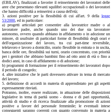
(EBILAV), finalizzati a favorire il reinserimento dei lavoratori delle
aree che presentano rilevanti squilibri occupazionali o dei lavoratori
che hanno difficoltà a reinserirsi a causa dell'età;
3. azioni positive per la flessibilità di cui all'art. 9 della
legge
53/2000
, ed in particolare:
a) progetti articolati per consentire alla lavoratrice madre o al
lavoratore padre, anche quando uno dei due sia lavoratore
autonomo, ovvero quando abbiano in affidamento o in adozione un
minore, di usufruire di particolari forme di flessibilità degli orari e
dell'organizzazione del lavoro, tra cui part-time reversibile,
telelavoro e lavoro a domicilio, orario flessibile in entrata o in uscita,
banca delle ore, flessibilità sui turni, orario concentrato, con priorità
per i genitori che abbiano bambini fino ad otto anni di età o fino a
dodici anni, in caso di affidamento o di adozione;
b) programmi di formazione per il reinserimento dei lavoratori dopo
il periodo di congedo;
4. altre iniziative che le parti dovessero attivare in tema di mercato
del lavoro;
5. definizione di accordi in materia di apprendistato per gli aspetti
espressamente rinviati.
Potranno, inoltre, essere realizzate, in attuazione delle disposizioni
legislative in tema di parità uomo - donna e di pari opportunità,
attività di studio e di ricerca finalizzate alla promozione di azioni
positive a favore del personale femminile; le eventuali intese
conseguenti saranno coerenti con quanto convenuto in materia a