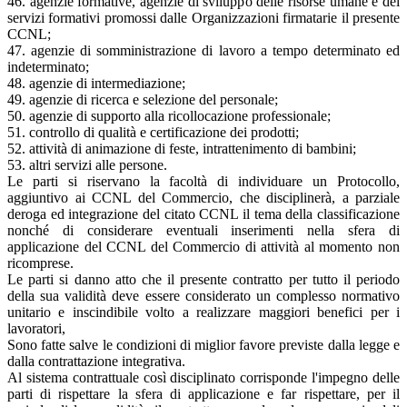
46. agenzie formative, agenzie di sviluppo delle risorse umane e dei
servizi formativi promossi dalle Organizzazioni firmatarie il presente
CCNL;
47. agenzie di somministrazione di lavoro a tempo determinato ed
indeterminato;
48. agenzie di intermediazione;
49. agenzie di ricerca e selezione del personale;
50. agenzie di supporto alla ricollocazione professionale;
51. controllo di qualità e certificazione dei prodotti;
52. attività di animazione di feste, intrattenimento di bambini;
53. altri servizi alle persone.
Le parti si riservano la facoltà di individuare un Protocollo,
aggiuntivo ai CCNL del Commercio, che disciplinerà, a parziale
deroga ed integrazione del citato CCNL il tema della classificazione
nonché di considerare eventuali inserimenti nella sfera di
applicazione del CCNL del Commercio di attività al momento non
ricomprese.
Le parti si danno atto che il presente contratto per tutto il periodo
della sua validità deve essere considerato un complesso normativo
unitario e inscindibile volto a realizzare maggiori benefici per i
lavoratori,
Sono fatte salve le condizioni di miglior favore previste dalla legge e
dalla contrattazione integrativa.
Al sistema contrattuale così disciplinato corrisponde l'impegno delle
parti di rispettare la sfera di applicazione e far rispettare, per il