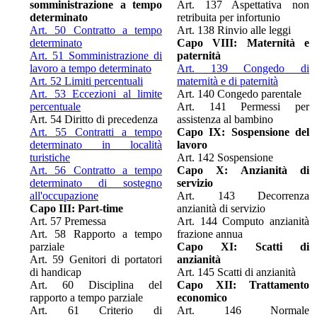
somministrazione a tempo
Art. 137 Aspettativa non
determinato
retribuita per infortunio
Art. 50 Contratto a tempo
Art. 138 Rinvio alle leggi
determinato
Capo VIII: Maternità e
Art. 51 Somministrazione di
paternità
lavoro a tempo determinato
Art. 139 Congedo di
Art. 52 Limiti percentuali
maternità e di paternità
Art. 53 Eccezioni al limite
Art. 140 Congedo parentale
percentuale
Art. 141 Permessi per
Art. 54 Diritto di precedenza
assistenza al bambino
Art. 55 Contratti a tempo
Capo IX: Sospensione del
determinato in località
lavoro
turistiche
Art. 142 Sospensione
Art. 56 Contratto a tempo
Capo X: Anzianità di
determinato di sostegno
servizio
all'occupazione
Art. 143 Decorrenza
Capo III: Part-time
anzianità di servizio
Art. 57 Premessa
Art. 144 Computo anzianità
Art. 58 Rapporto a tempo
frazione annua
parziale
Capo XI: Scatti di
Art. 59 Genitori di portatori
anzianità
di handicap
Art. 145 Scatti di anzianità
Art. 60 Disciplina del
Capo XII: Trattamento
rapporto a tempo parziale
economico
Art. 61 Criterio di
Art. 146 Normale