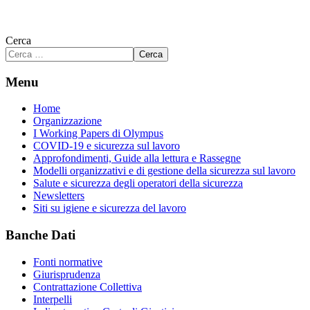
Cerca
Cerca
Menu
Home
Organizzazione
I Working Papers di Olympus
COVID-19 e sicurezza sul lavoro
Approfondimenti, Guide alla lettura e Rassegne
Modelli organizzativi e di gestione della sicurezza sul lavoro
Salute e sicurezza degli operatori della sicurezza
Newsletters
Siti su igiene e sicurezza del lavoro
Banche Dati
Fonti normative
Giurisprudenza
Contrattazione Collettiva
Interpelli