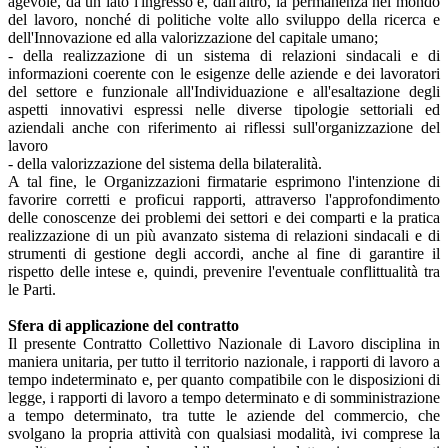
agevole, da un iato l'ingresso e, dall'altro, la permanenza nel mondo
del lavoro, nonché di politiche volte allo sviluppo della ricerca e
dell'Innovazione ed alla valorizzazione del capitale umano;
- della realizzazione di un sistema di relazioni sindacali e di
informazioni coerente con le esigenze delle aziende e dei lavoratori
del settore e funzionale all'Individuazione e all'esaltazione degli
aspetti innovativi espressi nelle diverse tipologie settoriali ed
aziendali anche con riferimento ai riflessi sull'organizzazione del
lavoro
- della valorizzazione del sistema della bilateralità.
A tal fine, le Organizzazioni firmatarie esprimono l'intenzione di
favorire corretti e proficui rapporti, attraverso l'approfondimento
delle conoscenze dei problemi dei settori e dei comparti e la pratica
realizzazione di un più avanzato sistema di relazioni sindacali e di
strumenti di gestione degli accordi, anche al fine di garantire il
rispetto delle intese e, quindi, prevenire l'eventuale conflittualità tra
le Parti.
Sfera di applicazione del contratto
Il presente Contratto Collettivo Nazionale di Lavoro disciplina in
maniera unitaria, per tutto il territorio nazionale, i rapporti di lavoro a
tempo indeterminato e, per quanto compatibile con le disposizioni di
legge, i rapporti di lavoro a tempo determinato e di somministrazione
a tempo determinato, tra tutte le aziende del commercio, che
svolgano la propria attività con qualsiasi modalità, ivi comprese la