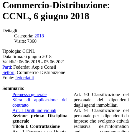
Commercio-Distribuzione:
CCNL, 6 giugno 2018
Dettagli
Categoria:
2018
Visite: 7360
Tipologia: CCNL
Data firma: 6 giugno 2018
Validità: 06.06.2018 - 05.06.2021
Parti
: Federdat, Aep e Consil
Settori
: Commercio-Distribuzione
Fonte:
federdat.it
Sommario
:
Premessa generale
Art. 90 Classificazione del
Sfera di applicazione del
personale dei dipendenti
contratto
dagli agenti immobiliari
Art. 1 Diritti individuali
Art. 91 Classificazione del
Sezione prima: Disciplina
personale per i dipendenti da
generale
imprese che svolgono attività
Titolo I: Contrattazione
esclusiva dell’information
Art. 2 Decorrenza e Durata,
and communication