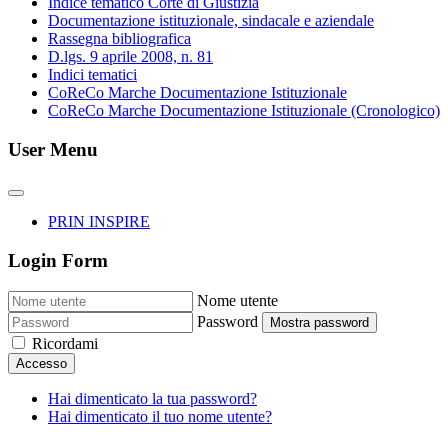
Indice tematico Corte di Giustizia
Documentazione istituzionale, sindacale e aziendale
Rassegna bibliografica
D.lgs. 9 aprile 2008, n. 81
Indici tematici
CoReCo Marche Documentazione Istituzionale
CoReCo Marche Documentazione Istituzionale (Cronologico)
User Menu
PRIN INSPIRE
Login Form
Nome utente
Password
Mostra password
Ricordami
Accesso
Hai dimenticato la tua password?
Hai dimenticato il tuo nome utente?