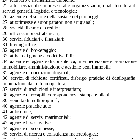
25. altri servizi alle imprese e alle organizzazioni, quali fornitura di
servizi generali, logistici e tecnologici;
26. aziende del settore della sosta e dei parcheggi;
27. autorimesse e autoriparatori non artigianali;
28. società di carte di credito;
29. uffici cambi extrabancari;
30. servizi fiduciari e finanziari;
31. buying office;
32. agenzie di brokeraggio;
33. attività di garanzia collettiva fidi;
34. aziende ed agenzie di consulenza, intermediazione e promozione
immobiliare, amministrazione e gestione beni Immobili;
35. agenzie di operazioni doganali;
36. servizi di richiesta certificati, disbrigo pratiche di dattilografìa,
imputazione dati e fotocopiatura;
37. servizi di traduzioni e interpretariato;
38. agenzie di recapiti, corrispondenza, stampa e plichi;
39. vendita di multiproprietà;
40. agenzie pratiche auto;
41. autoscuole;
42. agenzie di servizi matrimoniali;
43. agenzie investigative
44. agenzie di scommesse;
45. servizi di ricerca e consulenza metereologica;