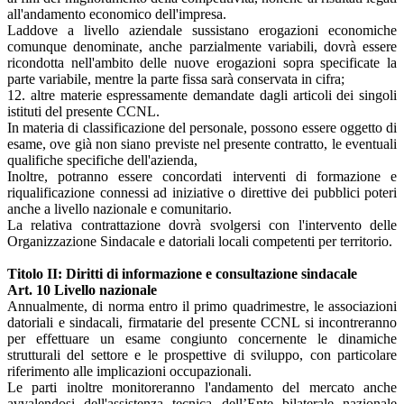
all'andamento economico dell'impresa.
Laddove a livello aziendale sussistano erogazioni economiche
comunque denominate, anche parzialmente variabili, dovrà essere
ricondotta nell'ambito delle nuove erogazioni sopra specificate la
parte variabile, mentre la parte fissa sarà conservata in cifra;
12. altre materie espressamente demandate dagli articoli dei singoli
istituti del presente CCNL.
In materia di classificazione del personale, possono essere oggetto di
esame, ove già non siano previste nel presente contratto, le eventuali
qualifiche specifiche dell'azienda,
Inoltre, potranno essere concordati interventi di formazione e
riqualificazione connessi ad iniziative o direttive dei pubblici poteri
anche a livello nazionale e comunitario.
La relativa contrattazione dovrà svolgersi con l'intervento delle
Organizzazione Sindacale e datoriali locali competenti per territorio.
Titolo II: Diritti di informazione e consultazione sindacale
Art. 10 Livello nazionale
Annualmente, di norma entro il primo quadrimestre, le associazioni
datoriali e sindacali, firmatarie del presente CCNL si incontreranno
per effettuare un esame congiunto concernente le dinamiche
strutturali del settore e le prospettive di sviluppo, con particolare
riferimento alle implicazioni occupazionali.
Le parti inoltre monitoreranno l'andamento del mercato anche
avvalendosi dell'assistenza tecnica dell’Ente bilaterale nazionale