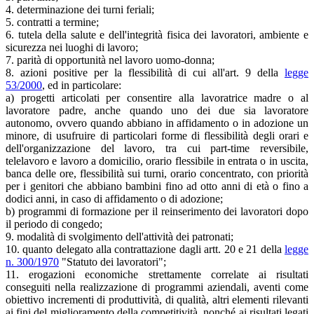
4. determinazione dei turni feriali;
5. contratti a termine;
6. tutela della salute e dell'integrità fisica dei lavoratori, ambiente e
sicurezza nei luoghi di lavoro;
7. parità di opportunità nel lavoro uomo-donna;
8. azioni positive per la flessibilità di cui all'art. 9 della
legge
53/2000
, ed in particolare:
a) progetti articolati per consentire alla lavoratrice madre o al
lavoratore padre, anche quando uno dei due sia lavoratore
autonomo, ovvero quando abbiano in affidamento o in adozione un
minore, di usufruire di particolari forme di flessibilità degli orari e
dell'organizzazione del lavoro, tra cui part-time reversibile,
telelavoro e lavoro a domicilio, orario flessibile in entrata o in uscita,
banca delle ore, flessibilità sui turni, orario concentrato, con priorità
per i genitori che abbiano bambini fino ad otto anni di età o fino a
dodici anni, in caso di affidamento o di adozione;
b) programmi di formazione per il reinserimento dei lavoratori dopo
il periodo di congedo;
9. modalità di svolgimento dell'attività dei patronati;
10. quanto delegato alla contrattazione dagli artt. 20 e 21 della
legge
n. 300/1970
"Statuto dei lavoratori";
11. erogazioni economiche strettamente correlate ai risultati
conseguiti nella realizzazione di programmi aziendali, aventi come
obiettivo incrementi di produttività, di qualità, altri elementi rilevanti
ai fini del miglioramento della competitività, nonché ai risultati legati