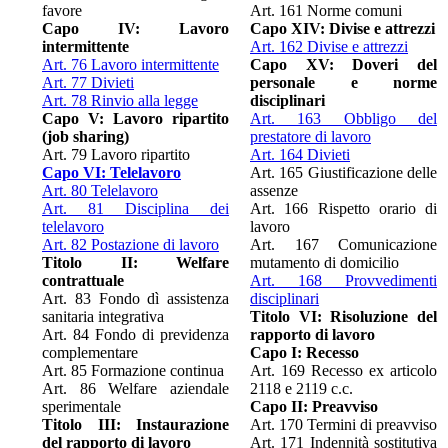
favore
Art. 161 Norme comuni
Capo IV: Lavoro
Capo XIV: Divise e attrezzi
intermittente
Art. 162 Divise e attrezzi
Art. 76 Lavoro intermittente
Capo XV: Doveri del
Art. 77 Divieti
personale e norme
Art. 78 Rinvio alla legge
disciplinari
Capo V: Lavoro ripartito
Art. 163 Obbligo del
(job sharing)
prestatore di lavoro
Art. 79 Lavoro ripartito
Art. 164 Divieti
Capo VI: Telelavoro
Art. 165 Giustificazione delle
Art. 80 Telelavoro
assenze
Art. 81 Disciplina dei
Art. 166 Rispetto orario di
telelavoro
lavoro
Art. 82 Postazione di lavoro
Art. 167 Comunicazione
Titolo II: Welfare
mutamento di domicilio
contrattuale
Art. 168 Provvedimenti
Art. 83 Fondo dì assistenza
disciplinari
sanitaria integrativa
Titolo VI: Risoluzione del
Art. 84 Fondo di previdenza
rapporto di lavoro
complementare
Capo I: Recesso
Art. 85 Formazione continua
Art. 169 Recesso ex articolo
Art. 86 Welfare aziendale
2118 e 2119 c.c.
sperimentale
Capo II: Preavviso
Titolo III: Instaurazione
Art. 170 Termini di preavviso
del rapporto di lavoro
Art. 171 Indennità sostitutiva