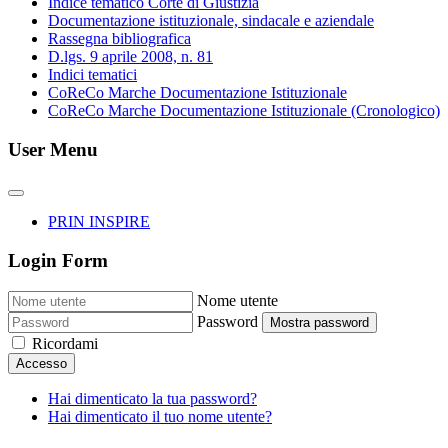
Indice tematico Corte di Giustizia
Documentazione istituzionale, sindacale e aziendale
Rassegna bibliografica
D.lgs. 9 aprile 2008, n. 81
Indici tematici
CoReCo Marche Documentazione Istituzionale
CoReCo Marche Documentazione Istituzionale (Cronologico)
User Menu
PRIN INSPIRE
Login Form
Nome utente
Password
Mostra password
Ricordami
Accesso
Hai dimenticato la tua password?
Hai dimenticato il tuo nome utente?