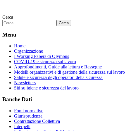
Cerca
Cerca
Menu
Home
Organizzazione
I Working Papers di Olympus
COVID-19 e sicurezza sul lavoro
Approfondimenti, Guide alla lettura e Rassegne
Modelli organizzativi e di gestione della sicurezza sul lavoro
Salute e sicurezza degli operatori della sicurezza
Newsletters
Siti su igiene e sicurezza del lavoro
Banche Dati
Fonti normative
Giurisprudenza
Contrattazione Collettiva
Interpelli