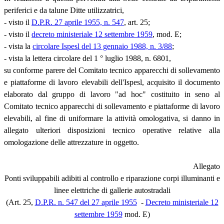
periferici e da talune Ditte utilizzatrici,
- visto il
D.P.R. 27 aprile 1955, n. 547
, art. 25;
- visto il
decreto ministeriale 12 settembre 1959
, mod. E;
- vista la
circolare Ispesl del 13 gennaio 1988, n. 3/88
;
- vista la lettera circolare del 1 ° luglio 1988, n. 6801,
su conforme parere del Comitato tecnico apparecchi di sollevamento
e piattaforme di lavoro elevabili dell'Ispesl, acquisito il documento
elaborato dal gruppo di lavoro "ad hoc" costituito in seno al
Comitato tecnico apparecchi di sollevamento e piattaforme di lavoro
elevabili, al fine di uniformare la attività omologativa, si danno in
allegato ulteriori disposizioni tecnico operative relative alla
omologazione delle attrezzature in oggetto.
Allegato
Ponti sviluppabili adibiti al controllo e riparazione corpi illuminanti e
linee elettriche di gallerie autostradali
(Art. 25,
D.P.R. n. 547 del 27 aprile 1955
-
Decreto ministeriale 12
settembre 1959
mod. E)