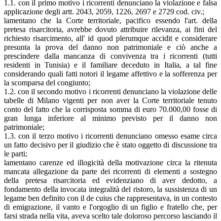
1.1. con il primo motivo i ricorrenti denunciano la violazione e falsa
applicazione degli artt. 2043, 2059, 1226, 2697 e 2729 cod. civ.;
lamentano che la Corte territoriale, pacifico essendo l'art. della
pretesa risarcitoria, avrebbe dovuto attribuire rilevanza, ai fini del
richiesto risarcimento, all' id quod plerumque accidit e considerare
presunta la prova del danno non patrimoniale e ciò anche a
prescindere dalla mancanza di convivenza tra i ricorrenti (tutti
residenti in Tunisia) e il familiare deceduto in Italia, a tal fine
considerando quali fatti notori il legame affettivo e la sofferenza per
la scomparsa del congiunto;
1.2. con il secondo motivo i ricorrenti denunciano la violazione delle
tabelle di Milano vigenti per non aver la Corte territoriale tenuto
conto del fatto che la corrisposta somma di euro 70.000,00 fosse di
gran lunga inferiore al minimo previsto per il danno non
patrimoniale;
1.3. con il terzo motivo i ricorrenti denunciano omesso esame circa
un fatto decisivo per il giudizio che è stato oggetto di discussione tra
le parti;
lamentano carenze ed illogicità della motivazione circa la ritenuta
mancata allegazione da parte dei ricorrenti di elementi a sostegno
della pretesa risarcitoria ed evidenziano di aver dedotto, a
fondamento della invocata integralità del ristoro, la sussistenza di un
legame ben definito con il de cuius che rappresentava, in un contesto
di emigrazione, il vanto e l'orgoglio di un figlio e fratello che, per
farsi strada nella vita, aveva scelto tale doloroso percorso lasciando il