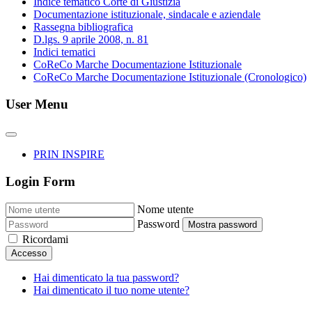
Indice tematico Corte di Giustizia
Documentazione istituzionale, sindacale e aziendale
Rassegna bibliografica
D.lgs. 9 aprile 2008, n. 81
Indici tematici
CoReCo Marche Documentazione Istituzionale
CoReCo Marche Documentazione Istituzionale (Cronologico)
User Menu
PRIN INSPIRE
Login Form
Nome utente
Password
Mostra password
Ricordami
Accesso
Hai dimenticato la tua password?
Hai dimenticato il tuo nome utente?