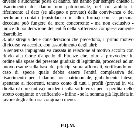
diverse e autonome poste di danno, ma hanno pur sempre chiesto il
risarcimento del danno non patrimoniale, nel cui ambito il
riferimento al dato (se allegato e provato) della convivenza o dei
perduranti contatti (epistolari o in altra forma) con la persona
deceduta può fungere da mero concorrente - ma non esclusivo -
indice di ponderazione dell'entità della sofferenza complessivamente
risarcibile;
3. alla stregua delle considerazioni che precedono, il primo motivo
di ricorso va accolto, con assorbimento degli altri;
la sentenza impugnata va cassata in relazione al motivo accolto con
rinvio alla Corte d'appello di Firenze che, oltre a provvedere in
ordine alla spese del presente giudizio di legittimità, procederà ad un
nuovo esame sulla base dei principi sopra affermati, verificando nel
caso di specie quale debba essere l'entità complessiva del
risarcimento per il danno non patrimoniale, globalmente inteso,
spettante ai ricorrenti, tenuto conto di tutti i profili (provati in via
diretta e/o presuntiva) incidenti sulla sofferenza per la perdita dello
stretto congiunto e verificando - infine - se la somma già liquidata in
favore degli attori sia congrua o meno.
P.Q.M.