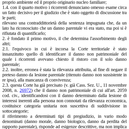
proprio ambiente ed il proprio originario nucleo familiare;
1.4. con il quarto motivo i ricorrenti denunciano omesso esame circa
un fatto decisivo per il giudizio che è stato oggetto di discussione tra
le parti;
rilevano una contraddittorietà della sentenza impugnata che, da un
lato ha riconosciuto che un danno parentale vi era stato, ma poi si è
rifiutata di quantificarlo;
2. è fondato il primo motivo, il che determina l'assorbimento degli
altri;
2.1. l'equivoco in cui è incorsa la Corte territoriale è stato
innanzitutto quello di identificare il danno non patrimoniale del
quale i ricorrenti avevano chiesto il ristoro con il solo danno
parentale;
2.2. inoltre, erronea è stata la rilevanza attribuita, al fine di negare il
preteso danno da lesione parentale (ritenuto danno non sussistente in
re ipsa), alla mancanza di convivenza;
2.3. questa Corte ha già precisato (v. già Cass. Sez. U., 11 novembre
2008, n.
26972
) che il danno non patrimoniale di cui all'art. 2059
cod. civ., identificandosi con il danno determinato dalla lesione di
interessi inerenti alla persona non connotati da rilevanza economica,
costituisce categoria unitaria non suscettiva di suddivisione in
sottocategorie;
il riferimento a determinati tipi di pregiudizio, in vario modo
denominati (danno morale, danno biologico, danno da perdita del
rapporto parentale), risponde ad esigenze descrittive, ma non implica