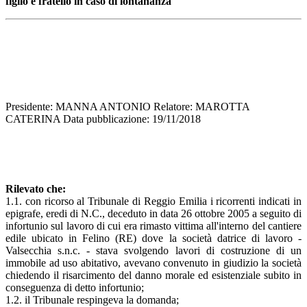
figlio e fratello in caso di lontananza
Presidente: MANNA ANTONIO Relatore: MAROTTA
CATERINA Data pubblicazione: 19/11/2018
Rilevato che:
1.1. con ricorso al Tribunale di Reggio Emilia i ricorrenti indicati in
epigrafe, eredi di N.C., deceduto in data 26 ottobre 2005 a seguito di
infortunio sul lavoro di cui era rimasto vittima all'interno del cantiere
edile ubicato in Felino (RE) dove la società datrice di lavoro -
Valsecchia s.n.c. - stava svolgendo lavori di costruzione di un
immobile ad uso abitativo, avevano convenuto in giudizio la società
chiedendo il risarcimento del danno morale ed esistenziale subito in
conseguenza di detto infortunio;
1.2. il Tribunale respingeva la domanda;