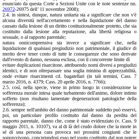
enunciato da questa Corte a Sezioni Unite con le note sentenze nn.
26972
-26975 dell’ 11 novembre 2008);
2.4. in sintesi, dunque, natura unitaria sta a significare che non v'è
alcuna diversità nell'accertamento e nella liquidazione del danno
causato dalla lesione di un diritto costituzionalmente protetto, che sia
costituito dalla lesione alla reputazione, alla libertà religiosa o
sessuale, o al rapporto parentale;
natura onnicomprensiva sta invece a significare che, nella
liquidazione di qualsiasi pregiudizio non patrimoniale, il giudice di
merito deve tener conto di tutte le conseguenze che sono derivate
dall'evento di danno, nessuna esclusa, con il concorrente limite dì
evitare duplicazioni risarcitone, attribuendo nomi diversi a pregiudizi
identici, e di non oltrepassare una soglia minima di apprezzabilità,
onde evitare risarcimenti cd. bagatellari (in tali termini, Cass. 7
marzo 2016, n. 4379; Cass. 20 aprile 2016, n. 7766);
2.5. così, nella specie, viene in primo luogo in considerazione la
sofferenza morale intesa quale turbamento dell'animo, dolore intimo
sofferto (non risultano lamentate degenerazioni patologiche della
sofferenza);
2.6. sempre nell'ambito del danno patrimoniale suddetto può esservi,
poi, un particolare profilo costituito dal danno da perdita del
rapporto parentale, danno che, come è stato evidenziato (v. Cass. 9
maggio 2011, n. 10107), va al di là del crudo dolore che la morte in
sé di una persona cara provoca nei prossimi congiunti che le
sopravvivono, concretandosi esso nel vuoto costituito dal non potere