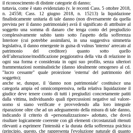
il riconoscimento di distinte categorie di danno;
tuttavia, come è stato evidenziato (v. le recenti Cass. 5 ottobre 2018,
n. 24558; Cass. 12 giugno 2018, n. 15213) la liquidazione
finalisticamente unitaria di tale danno (non diversamente da quella
prevista per il danno patrimoniale) avrà il significato di attribuire al
soggetto una somma di danaro che tenga conto del pregiudizio
complessivamente subito tanto sotto l'aspetto della sofferenza
Interiore (cui potrebbe assimilarsi, in una suggestiva simmetria
legislativa, il danno emergente in guisa di vulnus 'interno' arrecato al
patrimonio del creditore) quanto sotto quello
dell’alterazione/modificazione peggiorativa della vita di relazione in
ogni sua forma e considerata in ogni suo profilo, senza ulteriori
frammentazioni nominalistiche (danno idealmente omogeneo al cd.
"lucro cessante" quale proiezione 'esterna' del patrimonio del
soggetto);
anche se, dunque, il 'danno non patrimoniale' costituisce una
categoria ampia ed omnicomprensiva, nella relativa liquidazione il
giudice deve tenere conto di tutti i pregiudizi concretamente patiti
dalla vittima, individuando quali ripercussioni negative sul valore-
uomo si siano verificate e provvedendo alla loro integrale
riparazione oltre che ad un adeguamento della misura di tale danno,
indicando il criterio di «personalizzazione» adottato, che dovrà
risultare logicamente coerente con gli elementi circostanziali ritenuti
rilevanti a esprimere l'intensità e la durata della sofferenza psichica
(principio, questo, che rappresenta l'evoluzione naturale di quanto