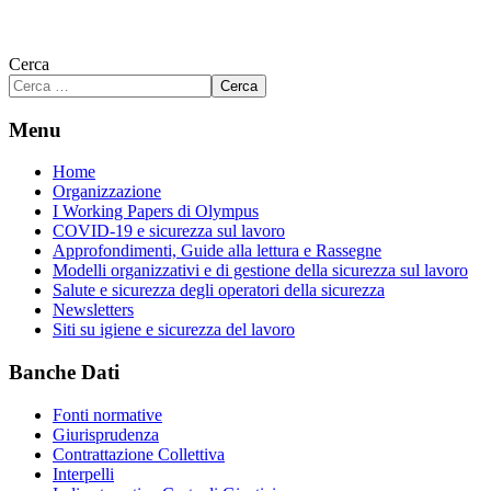
Cerca
Cerca
Menu
Home
Organizzazione
I Working Papers di Olympus
COVID-19 e sicurezza sul lavoro
Approfondimenti, Guide alla lettura e Rassegne
Modelli organizzativi e di gestione della sicurezza sul lavoro
Salute e sicurezza degli operatori della sicurezza
Newsletters
Siti su igiene e sicurezza del lavoro
Banche Dati
Fonti normative
Giurisprudenza
Contrattazione Collettiva
Interpelli