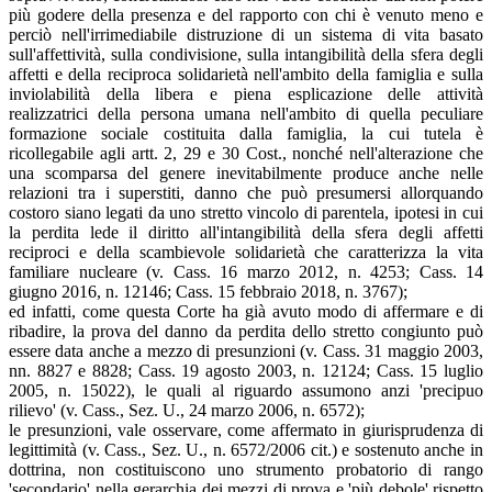
più godere della presenza e del rapporto con chi è venuto meno e
perciò nell'irrimediabile distruzione di un sistema di vita basato
sull'affettività, sulla condivisione, sulla intangibilità della sfera degli
affetti e della reciproca solidarietà nell'ambito della famiglia e sulla
inviolabilità della libera e piena esplicazione delle attività
realizzatrici della persona umana nell'ambito di quella peculiare
formazione sociale costituita dalla famiglia, la cui tutela è
ricollegabile agli artt. 2, 29 e 30 Cost., nonché nell'alterazione che
una scomparsa del genere inevitabilmente produce anche nelle
relazioni tra i superstiti, danno che può presumersi allorquando
costoro siano legati da uno stretto vincolo di parentela, ipotesi in cui
la perdita lede il diritto all'intangibilità della sfera degli affetti
reciproci e della scambievole solidarietà che caratterizza la vita
familiare nucleare (v. Cass. 16 marzo 2012, n. 4253; Cass. 14
giugno 2016, n. 12146; Cass. 15 febbraio 2018, n. 3767);
ed infatti, come questa Corte ha già avuto modo di affermare e di
ribadire, la prova del danno da perdita dello stretto congiunto può
essere data anche a mezzo di presunzioni (v. Cass. 31 maggio 2003,
nn. 8827 e 8828; Cass. 19 agosto 2003, n. 12124; Cass. 15 luglio
2005, n. 15022), le quali al riguardo assumono anzi 'precipuo
rilievo' (v. Cass., Sez. U., 24 marzo 2006, n. 6572);
le presunzioni, vale osservare, come affermato in giurisprudenza di
legittimità (v. Cass., Sez. U., n. 6572/2006 cit.) e sostenuto anche in
dottrina, non costituiscono uno strumento probatorio di rango
'secondario' nella gerarchia dei mezzi di prova e 'più debole' rispetto