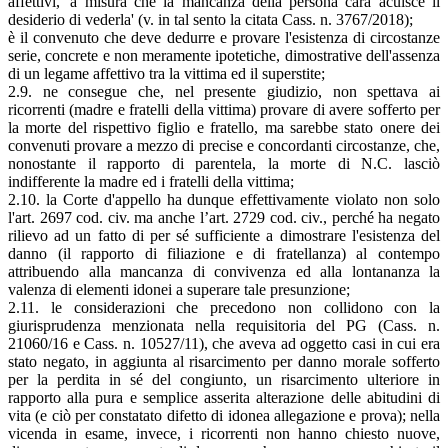
affettivi, 'a misura che la mancanza della persona cara acuisce il
desiderio di vederla' (v. in tal sento la citata Cass. n. 3767/2018);
è il convenuto che deve dedurre e provare l'esistenza di circostanze
serie, concrete e non meramente ipotetiche, dimostrative dell'assenza
di un legame affettivo tra la vittima ed il superstite;
2.9. ne consegue che, nel presente giudizio, non spettava ai
ricorrenti (madre e fratelli della vittima) provare di avere sofferto per
la morte del rispettivo figlio e fratello, ma sarebbe stato onere dei
convenuti provare a mezzo di precise e concordanti circostanze, che,
nonostante il rapporto di parentela, la morte di N.C. lasciò
indifferente la madre ed i fratelli della vittima;
2.10. la Corte d'appello ha dunque effettivamente violato non solo
l'art. 2697 cod. civ. ma anche l’art. 2729 cod. civ., perché ha negato
rilievo ad un fatto di per sé sufficiente a dimostrare l'esistenza del
danno (il rapporto di filiazione e di fratellanza) al contempo
attribuendo alla mancanza di convivenza ed alla lontananza la
valenza di elementi idonei a superare tale presunzione;
2.11. le considerazioni che precedono non collidono con la
giurisprudenza menzionata nella requisitoria del PG (Cass. n.
21060/16 e Cass. n. 10527/11), che aveva ad oggetto casi in cui era
stato negato, in aggiunta al risarcimento per danno morale sofferto
per la perdita in sé del congiunto, un risarcimento ulteriore in
rapporto alla pura e semplice asserita alterazione delle abitudini di
vita (e ciò per constatato difetto di idonea allegazione e prova); nella
vicenda in esame, invece, i ricorrenti non hanno chiesto nuove,