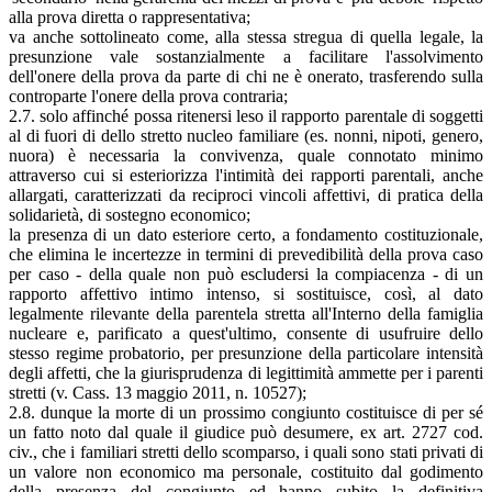
alla prova diretta o rappresentativa;
va anche sottolineato come, alla stessa stregua di quella legale, la
presunzione vale sostanzialmente a facilitare l'assolvimento
dell'onere della prova da parte di chi ne è onerato, trasferendo sulla
controparte l'onere della prova contraria;
2.7. solo affinché possa ritenersi leso il rapporto parentale di soggetti
al di fuori di dello stretto nucleo familiare (es. nonni, nipoti, genero,
nuora) è necessaria la convivenza, quale connotato minimo
attraverso cui si esteriorizza l'intimità dei rapporti parentali, anche
allargati, caratterizzati da reciproci vincoli affettivi, di pratica della
solidarietà, di sostegno economico;
la presenza di un dato esteriore certo, a fondamento costituzionale,
che elimina le incertezze in termini di prevedibilità della prova caso
per caso - della quale non può escludersi la compiacenza - di un
rapporto affettivo intimo intenso, si sostituisce, così, al dato
legalmente rilevante della parentela stretta all'Interno della famiglia
nucleare e, parificato a quest'ultimo, consente di usufruire dello
stesso regime probatorio, per presunzione della particolare intensità
degli affetti, che la giurisprudenza di legittimità ammette per i parenti
stretti (v. Cass. 13 maggio 2011, n. 10527);
2.8. dunque la morte di un prossimo congiunto costituisce di per sé
un fatto noto dal quale il giudice può desumere, ex art. 2727 cod.
civ., che i familiari stretti dello scomparso, i quali sono stati privati di
un valore non economico ma personale, costituito dal godimento
della presenza del congiunto ed hanno subito la definitiva