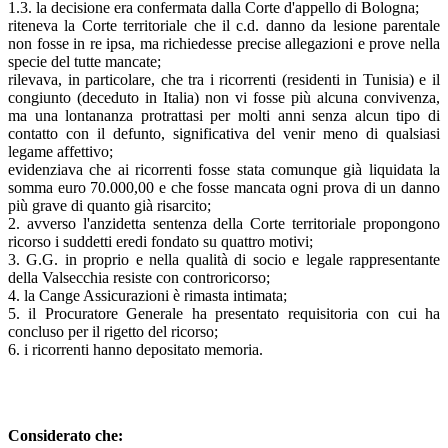
1.3. la decisione era confermata dalla Corte d'appello di Bologna;
riteneva la Corte territoriale che il c.d. danno da lesione parentale
non fosse in re ipsa, ma richiedesse precise allegazioni e prove nella
specie del tutte mancate;
rilevava, in particolare, che tra i ricorrenti (residenti in Tunisia) e il
congiunto (deceduto in Italia) non vi fosse più alcuna convivenza,
ma una lontananza protrattasi per molti anni senza alcun tipo di
contatto con il defunto, significativa del venir meno di qualsiasi
legame affettivo;
evidenziava che ai ricorrenti fosse stata comunque già liquidata la
somma euro 70.000,00 e che fosse mancata ogni prova di un danno
più grave di quanto già risarcito;
2. avverso l'anzidetta sentenza della Corte territoriale propongono
ricorso i suddetti eredi fondato su quattro motivi;
3. G.G. in proprio e nella qualità di socio e legale rappresentante
della Valsecchia resiste con controricorso;
4. la Cange Assicurazioni è rimasta intimata;
5. il Procuratore Generale ha presentato requisitoria con cui ha
concluso per il rigetto del ricorso;
6. i ricorrenti hanno depositato memoria.
Considerato che: