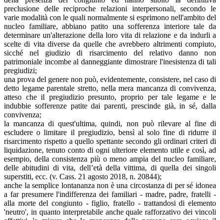
preclusione delle reciproche relazioni interpersonali, secondo le
varie modalità con le quali normalmente si esprimono nell'ambito del
nucleo familiare, abbiano patito una sofferenza interiore tale da
determinare un'alterazione della loro vita di relazione e da indurli a
scelte di vita diverse da quelle che avrebbero altrimenti compiuto,
sicché nel giudizio di risarcimento del relativo danno non
patrimoniale incombe al danneggiante dimostrare l'inesistenza di tali
pregiudizi;
una prova del genere non può, evidentemente, consistere, nel caso di
detto legame parentale stretto, nella mera mancanza di convivenza,
atteso che il pregiudizio presunto, proprio per tale legame e le
indubbie sofferenze patite dai parenti, prescinde già, in sé, dalla
convivenza;
la mancanza di quest'ultima, quindi, non può rilevare al fine di
escludere o limitare il pregiudizio, bensì al solo fine di ridurre il
risarcimento rispetto a quello spettante secondo gli ordinari criteri di
liquidazione, tenuto conto di ogni ulteriore elemento utile e così, ad
esempio, della consistenza più o meno ampia del nucleo familiare,
delle abitudini di vita, dell’età della vittima, di quella dei singoli
superstiti, ecc. (v. Cass. 21 agosto 2018, n. 20844);
anche la semplice lontananza non è una circostanza di per sé idonea
a far presumere l'indifferenza dei familiari - madre, padre, fratelli -
alla morte del congiunto - figlio, fratello - trattandosi di elemento
'neutro', in quanto interpretabile anche quale rafforzativo dei vincoli