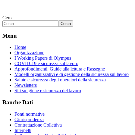
Cerca
Cerca
Menu
Home
Organizzazione
I Working Papers di Olympus
COVID-19 e sicurezza sul lavoro
Approfondimenti, Guide alla lettura e Rassegne
Modelli organizzativi e di gestione della sicurezza sul lavoro
Salute e sicurezza degli operatori della sicurezza
Newsletters
Siti su igiene e sicurezza del lavoro
Banche Dati
Fonti normative
Giurisprudenza
Contrattazione Collettiva
Interpelli