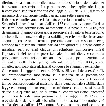
riferimento alla mancata dichiarazione di estinzione del reato per
intervenuta prescrizione. La parte osserva che applicando la più
favorevole disciplina introdotta con legge n. 251 del 2005, il termine
massimo di prescrizione risulta pari ad anni sette e mesi sei.
Il ricorso è manifestamente infondato e perciò inammissibile.
Secondo la disciplina dettata dall'art. 157 cod. pen., vigente alla data
del fatto, nella formulazione antecedente alla novella del 2005, per
determinare il tempo necessario a prescrivere il reato si teneva conto
anche della diminuzione di pena stabilita per effetto delle circostanze
attenuanti concesse. Il termine prescrizionale, nel caso di specie,
secondo tale disciplina, risulta pari ad anni quindici. La pena edittale
massima, pari ad anni cinque di reclusione, comportava infatti
l'operatività del termine prescrizionale di anni dieci, secondo la
previgente formulazione dell'art. 157, cod. pen., termine da
aumentare della metà, per gli atti interruttivi. E al R.G., come
chiarito, non sono state altrimenti concesse le attenuanti generiche.
Come noto, la legge 4 dicembre 2005, n. 251, così detta ex Cirielli,
ha profondamente modificato la disciplina della prescrizione
stabilendo che questa, in via generale, estingue il reato decorso il
tempo corrispondente al massimo della pena edittale stabilita dalla
legge e comunque in un tempo non inferiore a sei anni se si tratta di
delitto e a quattro anni se si tratta di contravvenzione, ancorché
puniti con la sola pena pecuniaria. E la legge n. 251/2005 ha
previsto delle deroghe alla disciplina introdotta; tra tali deroghe, vi è
quella, dettata dall'art. 157, comma 6, cod. pen., secondo cui sono