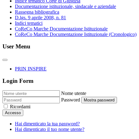
Indice tematico Corte di Giustizia
Documentazione istituzionale, sindacale e aziendale
Rassegna bibliografica
D.lgs. 9 aprile 2008, n. 81
Indici tematici
CoReCo Marche Documentazione Istituzionale
CoReCo Marche Documentazione Istituzionale (Cronologico)
User Menu
PRIN INSPIRE
Login Form
Nome utente
Password
Mostra password
Ricordami
Accesso
Hai dimenticato la tua password?
Hai dimenticato il tuo nome utente?