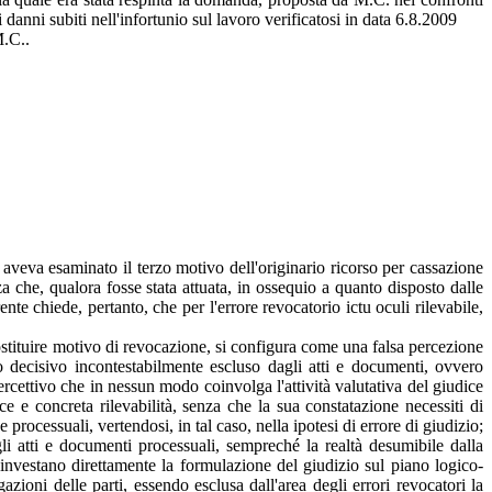
danni subiti nell'infortunio sul lavoro verificatosi in data 6.8.2009
M.C..
aveva esaminato il terzo motivo dell'originario ricorso per cassazione
a che, qualora fosse stata attuata, in ossequio a quanto disposto dalle
te chiede, pertanto, che per l'errore revocatorio ictu oculi rilevabile,
costituire motivo di revocazione, si configura come una falsa percezione
to decisivo incontestabilmente escluso dagli atti e documenti, ovvero
percettivo che in nessun modo coinvolga l'attività valutativa del giudice
ce e concreta rilevabilità, senza che la sua constatazione necessiti di
rocessuali, vertendosi, in tal caso, nella ipotesi di errore di giudizio;
gli atti e documenti processuali, sempreché la realtà desumibile dalla
 investano direttamente la formulazione del giudizio sul piano logico-
azioni delle parti, essendo esclusa dall'area degli errori revocatori la