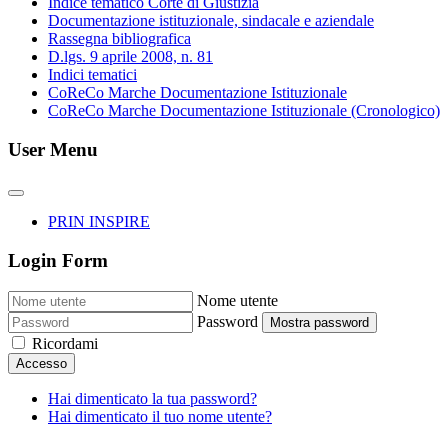
Indice tematico Corte di Giustizia
Documentazione istituzionale, sindacale e aziendale
Rassegna bibliografica
D.lgs. 9 aprile 2008, n. 81
Indici tematici
CoReCo Marche Documentazione Istituzionale
CoReCo Marche Documentazione Istituzionale (Cronologico)
User Menu
PRIN INSPIRE
Login Form
Nome utente
Password
Mostra password
Ricordami
Accesso
Hai dimenticato la tua password?
Hai dimenticato il tuo nome utente?