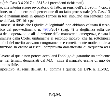
ne (cfr. Cass 3.4.2017 n. 8615 e i precedenti richiamati).
to, che integra errore revocatorio di fatto, ai sensi dell'art. 395 n. 4 cp
ssione, ma di un errore di percezione di un fatto processuale (cfr. Cass
rso è inammissibile in quanto l'errore in tesi imputato alla sentenza del
e dall'art. 391 bis cpc.
mosse, si duole che i giudici di legittimità non abbiano valutato il terzo
orico del provvedimento n.
4970
/2017 (pag. 4) la doglianza sulla de
tà delle operazioni e alla direzione delle manovre di emergenza, è stata be
minata dalla Corte, unitamente al secondo motivo, che ha sottolineato,
 giudici del merito avevano congruamente e correttamente motivato circa 
truzione in ordine ai rischi, comprovata dall'attestato di frequenza a
avoro al quale non poteva accollarsi l'obbligo di garantire un ambiente 
e, nei termini denunziati dal M.C., circa il mancato esame di uno dei 
nammissibile.
ositivo. Ai sensi dell'art. 13, comma 1 quater, del DPR n. 115/02, ne
P.Q.M.