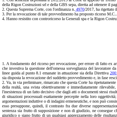
della Rigon Costruzioni srl e della GBS sepa, diretta ad ottenere il pag
2. Questa Suprema Corte, con l'ordinanza n.
4970
/2017, ha rigettato i
3. Per la revocazione di tale provvedimento ha proposto ricorso M.C..
4. Hanno resistito con controricorso la Generali spa e la Rigon Costru
1. A fondamento del ricorso per revocazione, per errore di fatto ex a
che investiva la questione dell'omessa sorveglianza del lavoratore da 
linee guida al punto 8.1 emanate in attuazione sia della Direttiva
200
sia disposta la revocazione del suddetto provvedimento e, in fase resci
2. Va, in via preliminare, rimarcato che questa Corte ha ripetutamente 
della realtà, una svista obiettivamente e immediatamente rilevabile,
l'inesistenza di un fatto decisivo che dagli atti o documenti stessi ris
di situazioni processuali esattamente percepite nella loro oggettività
argomentazioni induttive o di indagini ermeneutiche, e non può consister
esso presuppone, quindi, il contrasto fra due diverse rappresentazion
sentenza sia frutto di supposizione e non di giudizio, ne consegue ch
giuridico o siano frutto di un qualsiasi apprezzamento delle risultanze