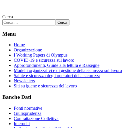
Cerca
Cerca
Menu
Home
Organizzazione
I Working Papers di Olympus
COVID-19 e sicurezza sul lavoro
Approfondimenti, Guide alla lettura e Rassegne
Modelli organizzativi e di gestione della sicurezza sul lavoro
Salute e sicurezza degli operatori della sicurezza
Newsletters
Siti su igiene e sicurezza del lavoro
Banche Dati
Fonti normative
Giurisprudenza
Contrattazione Collettiva
Interpelli