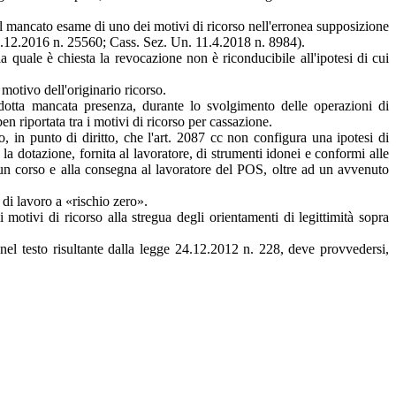
c, il mancato esame di uno dei motivi di ricorso nell'erronea supposizione
.13.12.2016 n. 25560; Cass. Sez. Un. 11.4.2018 n. 8984).
la quale è chiesta la revocazione non è riconducibile all'ipotesi di cui
 motivo dell'originario ricorso.
dotta mancata presenza, durante lo svolgimento delle operazioni di
n riportata tra i motivi di ricorso per cassazione.
 in punto di diritto, che l'art. 2087 cc non configura una ipotesi di
la dotazione, fornita al lavoratore, di strumenti idonei e conformi alle
d un corso e alla consegna al lavoratore del POS, oltre ad un avvenuto
di lavoro a «rischio zero».
motivi di ricorso alla stregua degli orientamenti di legittimità sopra
l testo risultante dalla legge 24.12.2012 n. 228, deve provvedersi,