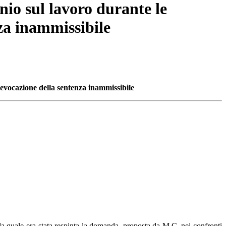
nio sul lavoro durante le
za inammissibile
revocazione della sentenza inammissibile
a quale era stata respinta la domanda, proposta da M.C. nei confronti