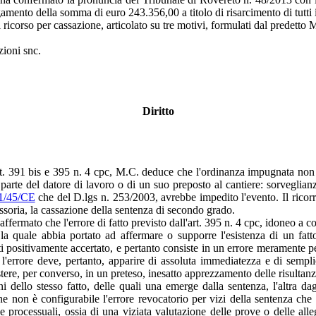
amento della somma di euro 243.356,00 a titolo di risarcimento di tutti i 
l ricorso per cassazione, articolato su tre motivi, formulati dal predetto 
zioni snc.
Diritto
rt. 391 bis e 395 n. 4 cpc, M.C. deduce che l'ordinanza impugnata non 
parte del datore di lavoro o di un suo preposto al cantiere: sorveglianz
1/45/CE
che del D.lgs n. 253/2003, avrebbe impedito l'evento. Il ricorren
ssoria, la cassazione della sentenza di secondo grado.
affermato che l'errore di fatto previsto dall'art. 395 n. 4 cpc, idoneo a 
 la quale abbia portato ad affermare o supporre l'esistenza di un fat
ulti positivamente accertato, e pertanto consiste in un errore meramente 
; l'errore deve, pertanto, apparire di assoluta immediatezza e di sempli
e, per converso, in un preteso, inesatto apprezzamento delle risultanze p
i dello stesso fatto, delle quali una emerge dalla sentenza, l'altra da
e non è configurabile l'errore revocatorio per vizi della sentenza che
 processuali, ossia di una viziata valutazione delle prove o delle alleg