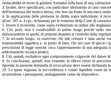
sindacabilità di errori di giudizio formatisi sulla base di una valutazio
3. Inoltre, deve specificarsi, con particolare riferimento al caso concre
dell'inesistenza del motivo stesso, che non sia frutto di una mera omi
4. In applicazione delle premesse in diritto sopra individuate, il rico
all'art. 395 n. 4 cpc, richiamato per le sentenze della Corte di cassazion
5. Invero il ricorrente, come sopra evidenziato in ordine alle doglianze 
6. Ciò, però, non è condivisibile in primo luogo perché nello st
disboscamento in quota, di preposti deputati al controllo della regolari
7. In secondo luogo, va osservato che tale censura è stata anche esa
responsabilità oggettiva e, in punto di fatto, che nel caso di specie i
prescrizioni di legge nonché circa l'apprestamento di una adeguata is
addestramento tecnico-pratico.
8. Ciò, quindi, escludeva ogni comportamento colpevole del datore di l
9. In conclusione, quindi, non venendo in rilievo errori di percezion
riportati, la presente domanda di revocazione deve essere dichiarata i
10. Le spese seguono la soccombenza e vanno liquidate come da disp
ricorrendone i presupposti, analogamente come da dispositivo.