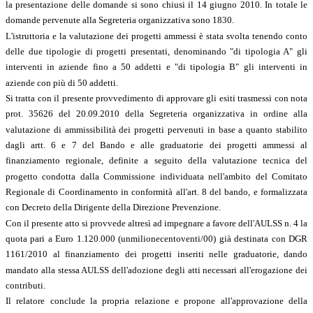
la presentazione delle domande si sono chiusi il 14 giugno 2010. In totale le
domande pervenute alla Segreteria organizzativa sono 1830.
L'istruttoria e la valutazione dei progetti ammessi è stata svolta tenendo conto
delle due tipologie di progetti presentati, denominando "di tipologia A" gli
interventi in aziende fino a 50 addetti e "di tipologia B" gli interventi in
aziende con più di 50 addetti.
Si tratta con il presente provvedimento di approvare gli esiti trasmessi con nota
prot. 35626 del 20.09.2010 della Segreteria organizzativa in ordine alla
valutazione di ammissibilità dei progetti pervenuti in base a quanto stabilito
dagli artt. 6 e 7 del Bando e alle graduatorie dei progetti ammessi al
finanziamento regionale, definite a seguito della valutazione tecnica del
progetto condotta dalla Commissione individuata nell'ambito del Comitato
Regionale di Coordinamento in conformità all'art. 8 del bando, e formalizzata
con Decreto della Dirigente della Direzione Prevenzione.
Con il presente atto si provvede altresì ad impegnare a favore dell'AULSS n. 4 la
quota pari a Euro 1.120.000 (unmilionecentoventi/00) già destinata con DGR
1161/2010 al finanziamento dei progetti inseriti nelle graduatorie, dando
mandato alla stessa AULSS dell'adozione degli atti necessari all'erogazione dei
contributi.
Il relatore conclude la propria relazione e propone all'approvazione della