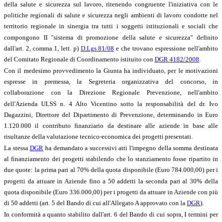
della salute e sicurezza sul lavoro, ritenendo congruente l'iniziativa con le
politiche regionali di salute e sicurezza negli ambienti di lavoro condotte nel
territorio regionale in sinergia tra tutti i soggetti istituzionali e sociali che
compongono II "sistema di promozione della salute e sicurezza" definito
dall'art. 2, comma 1, lett. p)
D.Lgs 81/08
e che trovano espressione nell'ambito
del Comitato Regionale di Coordinamento istituito con
DGR 4182/2008
.
Con il medesimo provvedimento la Giunta ha individuato, per le motivazioni
espresse in premessa, la Segreteria organizzativa del concorso, in
collaborazione con la Direzione Regionale Prevenzione, nell'ambito
dell'Azienda ULSS n. 4 Alto Vicentino sotto la responsabilità del dr. Ivo
Dagazzini, Direttore del Dipartimento di Prevenzione, determinando in Euro
1.120.000 il contributo finanziario da destinare alle aziende in base alle
risultanze della valutazione tecnico-economica dei progetti presentati.
La stessa
DGR
ha demandato a successivi atti l'impegno della somma destinata
al finanziamento dei progetti stabilendo che lo stanziamento fosse ripartito in
due quote: la prima pari al 70% della quota disponibile (Euro 784.000,00) per i
progetti da attuare in Aziende fino a 50 addetti la seconda pari al 30% della
quota disponibile (Euro 336.000,00) per i progetti da attuare in Aziende con più
di 50 addetti (art. 5 del Bando di cui all'Allegato A approvato con la
DGR
).
In conformità a quanto stabilito dall'art. 6 del Bando di cui sopra, I termini per