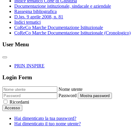
Indice tematico Corte di Giustizia
Documentazione istituzionale, sindacale e aziendale
Rassegna bibliografica
D.lgs. 9 aprile 2008, n. 81
Indici tematici
CoReCo Marche Documentazione Istituzionale
CoReCo Marche Documentazione Istituzionale (Cronologico)
User Menu
PRIN INSPIRE
Login Form
Nome utente
Password
Mostra password
Ricordami
Accesso
Hai dimenticato la tua password?
Hai dimenticato il tuo nome utente?