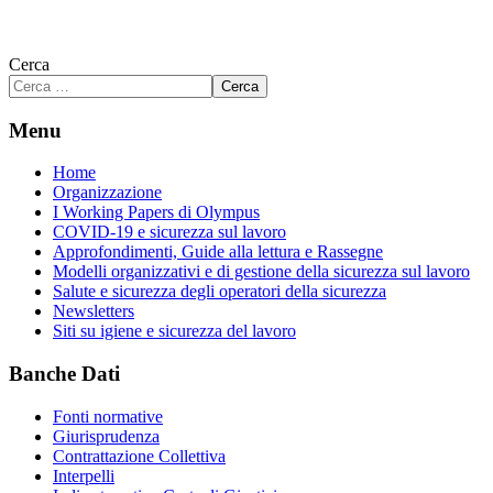
Cerca
Cerca
Menu
Home
Organizzazione
I Working Papers di Olympus
COVID-19 e sicurezza sul lavoro
Approfondimenti, Guide alla lettura e Rassegne
Modelli organizzativi e di gestione della sicurezza sul lavoro
Salute e sicurezza degli operatori della sicurezza
Newsletters
Siti su igiene e sicurezza del lavoro
Banche Dati
Fonti normative
Giurisprudenza
Contrattazione Collettiva
Interpelli