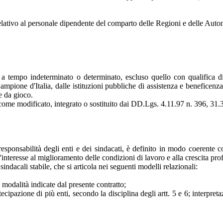
relativo al personale dipendente del comparto delle Regioni e delle Aut
a tempo indeterminato o determinato, escluso quello con qualifica di
ione d'Italia, dalle istituzioni pubbliche di assistenza e beneficenza (
e da gioco.
29 come modificato, integrato o sostituito dai DD.Lgs. 4.11.97 n. 396, 31
i e responsabilità degli enti e dei sindacati, è definito in modo coerent
on l'interesse al miglioramento delle condizioni di lavoro e alla crescita pr
sindacali stabile, che si articola nei seguenti modelli relazionali:
e modalità indicate dal presente contratto;
tecipazione di più enti, secondo la disciplina degli artt. 5 e 6; interpreta