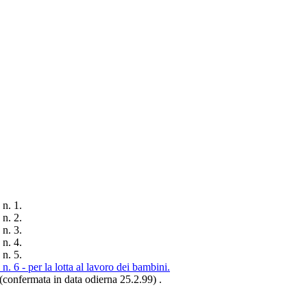
n. 1.
n. 2.
n. 3.
n. 4.
n. 5.
. 6 - per la lotta al lavoro dei bambini.
(confermata in data odierna 25.2.99) .