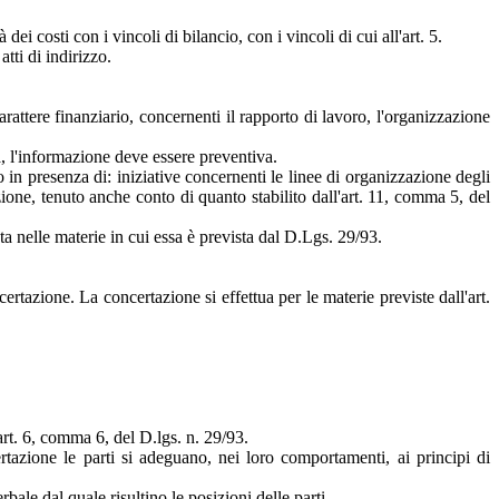
dei costi con i vincoli di bilancio, con i vincoli di cui all'art. 5.
tti di indirizzo.
rattere finanziario, concernenti il rapporto di lavoro, l'organizzazione
va, l'informazione deve essere preventiva.
 in presenza di: iniziative concernenti le linee di organizzazione degli
azione, tenuto anche conto di quanto stabilito dall'art. 11, comma 5, del
ata nelle materie in cui essa è prevista dal D.Lgs. 29/93.
certazione. La concertazione si effettua per le materie previste dall'art.
'art. 6, comma 6, del D.lgs. n. 29/93.
ertazione le parti si adeguano, nei loro comportamenti, ai principi di
bale dal quale risultino le posizioni delle parti.