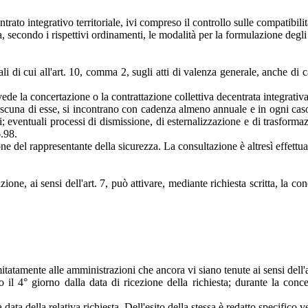
rato integrativo territoriale, ivi compreso il controllo sulle compatibilità 
 secondo i rispettivi ordinamenti, le modalità per la formulazione degli a
 di cui all'art. 10, comma 2, sugli atti di valenza generale, anche di ca
evede la concertazione o la contrattazione collettiva decentrata integrati
iascuna di esse, si incontrano con cadenza almeno annuale e in ogni caso
ssi; eventuali processi di dismissione, di esternalizzazione e di trasform
.98.
one del rappresentante della sicurezza. La consultazione è altresì effettu
ione, ai sensi dell'art. 7, può attivare, mediante richiesta scritta, la con
imitatamente alle amministrazioni che ancora vi siano tenute ai sensi dell
o il 4° giorno dalla data di ricezione della richiesta; durante la conc
ta della relativa richiesta. Dell'esito della stessa è redatto specifico ver