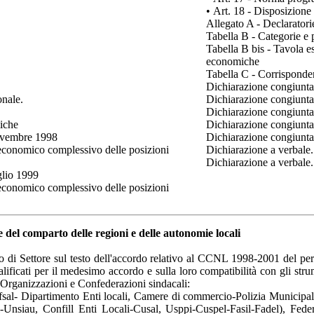
•
Art. 18 - Disposizione 
Allegato A - Declaratori
Tabella B - Categorie e
Tabella B bis - Tavola e
economiche
Tabella C - Corrisponden
Dichiarazione congiunta 
onale.
Dichiarazione congiunta 
Dichiarazione congiunta 
iche
Dichiarazione congiunta 
novembre 1998
Dichiarazione congiunta 
 economico complessivo delle posizioni
Dichiarazione a verbale.
Dichiarazione a verbale.
glio 1999
 economico complessivo delle posizioni
del comparto delle regioni e delle autonomie locali
to di Settore sul testo dell'accordo relativo al CCNL 1998-2001 del p
qualificati per il medesimo accordo e sulla loro compatibilità con gli st
i Organizzazioni e Confederazioni sindacali:
nfsal- Dipartimento Enti locali, Camere di commercio-Polizia Municipa
l-Unsiau, Confill Enti Locali-Cusal, Usppi-Cuspel-Fasil-Fadel), Fede