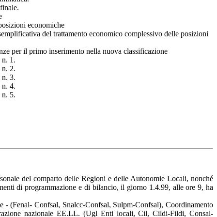
finale.
e
 posizioni economiche
semplificativa del trattamento economico complessivo delle posizioni
ze per il primo inserimento nella nuova classificazione
n. 1.
n. 2.
n. 3.
n. 4.
n. 5.
ersonale del comparto delle Regioni e delle Autonomie Locali, nonché
rumenti di programmazione e di bilancio, il giorno 1.4.99, alle ore 9, ha
le - (Fenal- Confsal, Snalcc-Confsal, Sulpm-Confsal), Coordinamento
razione nazionale EE.LL. (Ugl Enti locali, Cil, Cildi-Fildi, Consal-