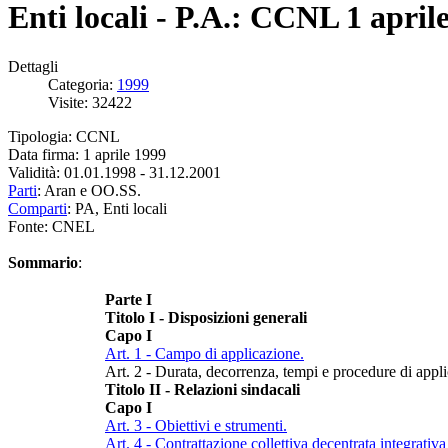
Enti locali - P.A.: CCNL 1 april
Dettagli
Categoria:
1999
Visite: 32422
Tipologia: CCNL
Data firma: 1 aprile 1999
Validità: 01.01.1998 - 31.12.2001
Parti
: Aran e OO.SS.
Comparti
: PA, Enti locali
Fonte: CNEL
Sommario
:
Parte I
Titolo I - Disposizioni generali
Capo I
Art. 1 - Campo di applicazione.
Art. 2 - Durata, decorrenza, tempi e procedure di appli
Titolo II - Relazioni sindacali
Capo I
Art. 3 - Obiettivi e strumenti.
Art. 4 - Contrattazione collettiva decentrata integrativa 