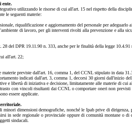
i ente.
egrativo utilizzando le risorse di cui all'art. 15 nel rispetto della disciplin
ate le seguenti materie:
ssionale, riqualificazione e aggiornamento del personale per adeguarlo a
ll'ambiente di lavoro, per gli interventi rivolti alla prevenzione e alla s
art. 28 del DPR 19.11.90 n. 333, anche per le finalità della legge 10.4.91 
i all'art. 22;
 le materie previste dall'art. 16, comma 1, del CCNL stipulato in data 31.
tamento indicati dall'art. 3, comma 1, decorsi 30 giorni dall'inizio dell
ve e libertà di iniziativa e decisione, limitatamente alle materie di cui al
contrasto con vincoli risultanti dai CCNL o comportare oneri non previsti
sono essere applicate.
erritoriale.
 di minori dimensioni demografiche, nonché le Ipab prive di dirigenza, può 
nirsi in sede regionale o provinciale oppure di comunità montane o di c
oggetti sindacali.