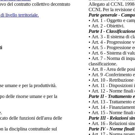
ovo del contratto collettivo decentrato
Allegato al CCNL 1998-2
CCNL Per la revisione de
i livello territoriale.
Parte generale - Campo 
•
Art. 1 - Oggetto e cam
•
Art. 2 - Obiettivi.
Parte I - Classificazion
•
Art. 3 - Il sistema di c
•
Art. 4 - Progressione ve
ti
•
Art. 5 - Progressione e
•
Art. 6 - Sistema di val
•
Art. 7 - Norma di inqu
classificazione.
•
Art. 8 - Area delle pos
•
Art. 9 -Conferimento e 
•
Art. 10 - Retribuzione d
rse umane e per la produttività.
•
Art. 11 - Disposizioni
•
Art. 12 - Norme finali e
uppo delle risorse umane e per la
Parte II - Trattamento 
•
Art. 13 - Trattamento
•
Art. 14 - Finanziamento
e.
•
Art. 15 - Norme finali
cato delle funzioni dell'area delle
Parte III - Relazioni si
•
Art. 16 - Relazioni sin
n la disciplina contrattuale sul
Parte IV - Norme finali
•
Art. 17 - Norma progr