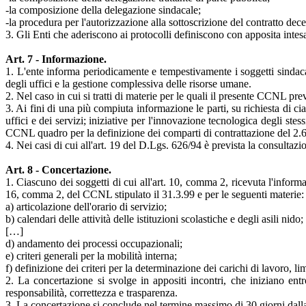
-la composizione della delegazione sindacale;
-la procedura per l'autorizzazione alla sottoscrizione del contratto decent
3. Gli Enti che aderiscono ai protocolli definiscono con apposita intesa,
Art. 7 - Informazione.
1. L'ente informa periodicamente e tempestivamente i soggetti sindacali
degli uffici e la gestione complessiva delle risorse umane.
2. Nel caso in cui si tratti di materie per le quali il presente CCNL pr
3. Ai fini di una più compiuta informazione le parti, su richiesta di c
uffici e dei servizi; iniziative per l'innovazione tecnologica degli ste
CCNL quadro per la definizione dei comparti di contrattazione del 2.6
4. Nei casi di cui all'art. 19 del D.Lgs. 626/94 è prevista la consultazi
Art. 8 - Concertazione.
1. Ciascuno dei soggetti di cui all'art. 10, comma 2, ricevuta l'informaz
16, comma 2, del CCNL stipulato il 31.3.99 e per le seguenti materie:
a) articolazione dell'orario di servizio;
b) calendari delle attività delle istituzioni scolastiche e degli asili nido;
[…]
d) andamento dei processi occupazionali;
e) criteri generali per la mobilità interna;
f) definizione dei criteri per la determinazione dei carichi di lavoro, l
2. La concertazione si svolge in appositi incontri, che iniziano entr
responsabilità, correttezza e trasparenza.
3. La concertazione si conclude nel termine massimo di 30 giorni dalla da