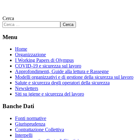
Cerca
Cerca
Menu
Home
Organizzazione
I Working Papers di Olympus
COVID-19 e sicurezza sul lavoro
Approfondimenti, Guide alla lettura e Rassegne
Modelli organizzativi e di gestione della sicurezza sul lavoro
Salute e sicurezza degli operatori della sicurezza
Newsletters
Siti su igiene e sicurezza del lavoro
Banche Dati
Fonti normative
Giurisprudenza
Contrattazione Collettiva
Interpelli