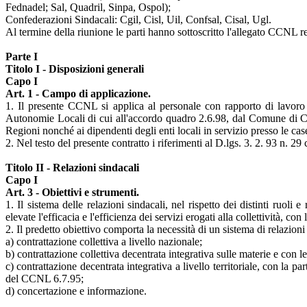
Fednadel; Sal, Quadril, Sinpa, Ospol);
Confederazioni Sindacali: Cgil, Cisl, Uil, Confsal, Cisal, Ugl.
Al termine della riunione le parti hanno sottoscritto l'allegato CCNL 
Parte I
Titolo I - Disposizioni generali
Capo I
Art. 1 - Campo di applicazione.
1. Il presente CCNL si applica al personale con rapporto di lavoro 
Autonomie Locali di cui all'accordo quadro 2.6.98, dal Comune di Camp
Regioni nonché ai dipendenti degli enti locali in servizio presso le cas
2. Nel testo del presente contratto i riferimenti al D.lgs. 3. 2. 93 n. 
Titolo II - Relazioni sindacali
Capo I
Art. 3 - Obiettivi e strumenti.
1. Il sistema delle relazioni sindacali, nel rispetto dei distinti ruol
elevate l'efficacia e l'efficienza dei servizi erogati alla collettività, c
2. Il predetto obiettivo comporta la necessità di un sistema di relazioni 
a) contrattazione collettiva a livello nazionale;
b) contrattazione collettiva decentrata integrativa sulle materie e con l
c) contrattazione decentrata integrativa a livello territoriale, con la par
del CCNL 6.7.95;
d) concertazione e informazione.