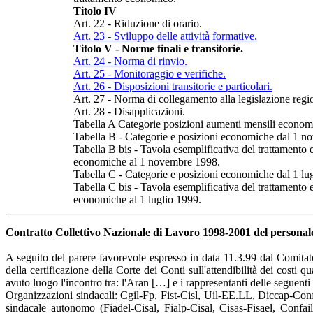
Titolo IV
Art. 22 - Riduzione di orario.
Art. 23 - Sviluppo delle attività formative.
Titolo V - Norme finali e transitorie.
Art. 24 - Norma di rinvio.
Art. 25 - Monitoraggio e verifiche.
Art. 26 - Disposizioni transitorie e particolari.
Art. 27 - Norma di collegamento alla legislazione regi
Art. 28 - Disapplicazioni.
Tabella A Categorie posizioni aumenti mensili econom
Tabella B - Categorie e posizioni economiche dal 1 
Tabella B bis - Tavola esemplificativa del trattamento
economiche al 1 novembre 1998.
Tabella C - Categorie e posizioni economiche dal 1 lu
Tabella C bis - Tavola esemplificativa del trattamento
economiche al 1 luglio 1999.
Contratto Collettivo Nazionale di Lavoro 1998-2001 del personale 
A seguito del parere favorevole espresso in data 11.3.99 dal Comita
della certificazione della Corte dei Conti sull'attendibilità dei costi 
avuto luogo l'incontro tra: l'Aran […] e i rappresentanti delle seguent
Organizzazioni sindacali: Cgil-Fp, Fist-Cisl, Uil-EE.LL, Diccap-Co
sindacale autonomo (Fiadel-Cisal, Fialp-Cisal, Cisas-Fisael, Confai