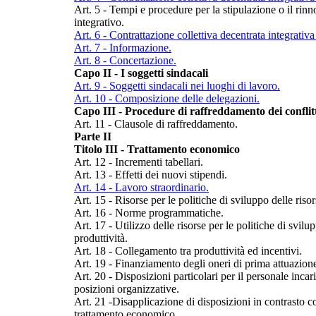
Art. 5 - Tempi e procedure per la stipulazione o il rinn
integrativo.
Art. 6 - Contrattazione collettiva decentrata integrativa d
Art. 7 - Informazione.
Art. 8 - Concertazione.
Capo II - I soggetti sindacali
Art. 9 - Soggetti sindacali nei luoghi di lavoro.
Art. 10 - Composizione delle delegazioni.
Capo III - Procedure di raffreddamento dei conflit
Art. 11 - Clausole di raffreddamento.
Parte II
Titolo III - Trattamento economico
Art. 12 - Incrementi tabellari.
Art. 13 - Effetti dei nuovi stipendi.
Art. 14 - Lavoro straordinario.
Art. 15 - Risorse per le politiche di sviluppo delle riso
Art. 16 - Norme programmatiche.
Art. 17 - Utilizzo delle risorse per le politiche di svil
produttività.
Art. 18 - Collegamento tra produttività ed incentivi.
Art. 19 - Finanziamento degli oneri di prima attuazion
Art. 20 - Disposizioni particolari per il personale incari
posizioni organizzative.
Art. 21 -Disapplicazione di disposizioni in contrasto co
trattamento economico.