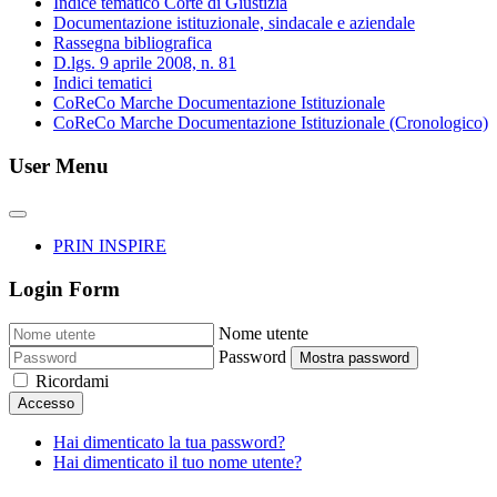
Indice tematico Corte di Giustizia
Documentazione istituzionale, sindacale e aziendale
Rassegna bibliografica
D.lgs. 9 aprile 2008, n. 81
Indici tematici
CoReCo Marche Documentazione Istituzionale
CoReCo Marche Documentazione Istituzionale (Cronologico)
User Menu
PRIN INSPIRE
Login Form
Nome utente
Password
Mostra password
Ricordami
Accesso
Hai dimenticato la tua password?
Hai dimenticato il tuo nome utente?