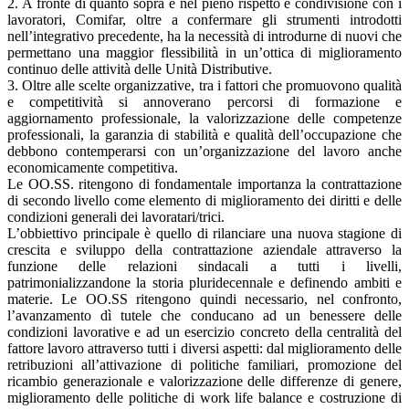
2. A fronte di quanto sopra e nel pieno rispetto e condivisione con i
lavoratori, Comifar, oltre a confermare gli strumenti introdotti
nell’integrativo precedente, ha la necessità di introdurne di nuovi che
permettano una maggior flessibilità in un’ottica di miglioramento
continuo delle attività delle Unità Distributive.
3. Oltre alle scelte organizzative, tra i fattori che promuovono qualità
e competitività si annoverano percorsi di formazione e
aggiornamento professionale, la valorizzazione delle competenze
professionali, la garanzia di stabilità e qualità dell’occupazione che
debbono contemperarsi con un’organizzazione del lavoro anche
economicamente competitiva.
Le OO.SS. ritengono di fondamentale importanza la contrattazione
di secondo livello come elemento di miglioramento dei diritti e delle
condizioni generali dei lavoratari/trici.
L’obbiettivo principale è quello di rilanciare una nuova stagione di
crescita e sviluppo della contrattazione aziendale attraverso la
funzione delle relazioni sindacali a tutti i livelli,
patrimonializzandone la storia pluridecennale e definendo ambiti e
materie. Le OO.SS ritengono quindi necessario, nel confronto,
l’avanzamento dì tutele che conducano ad un benessere delle
condizioni lavorative e ad un esercizio concreto della centralità del
fattore lavoro attraverso tutti i diversi aspetti: dal miglioramento delle
retribuzioni all’attivazione di politiche familiari, promozione del
ricambio generazionale e valorizzazione delle differenze di genere,
miglioramento delle politiche di work life balance e costruzione di