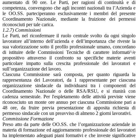
aumentato di 90 ore. Le Parti, per ragioni di continuità e di
competenza, convengono che agli incontri nazionali tra l’Azienda e
le OO.SS. parteciperanno esclusivamente i membri del presente
Coordinamento Nazionale, mediante la fruizione dei permessi
riconosciuti per tale carica.
1.2.7) Commissioni
Le Parti, nel riconfermare il ruolo centrale svolto da ogni singolo
lavoratore all’interno dell’azienda e dell’importanza che riveste la
sua valorizzazione sotto il profilo professionale umano, concordano
di istituire delle Commissioni Tecniche di carattere informati^/e
propositivo attraverso il confronto su specifiche materie aventi
particolare impatto sulla crescita professionale dei lavoratori e
sull’organizzazione del lavoro.
Ciascuna Commissione sarà composta, per quanto riguarda la
rappresentanza dei Lavoratori, da 1 rappresentante per ciascuna
organizzazione sindacale da individuarsi tra i componenti del
Coordinamento Nazionale o delle RSA/RSU, e si riunirà con
cadenza semestrale. Per l'espletamento delle attività previste viene
riconosciuto un monte ore annuo per ciascuna Commissione pari a
48 ore, da fruire previa presentazione di apposita richiesta di
permesso sindacale con un preavviso di almeno 2 giorni lavorativi.
Commissione Formazione
Preso atto da parte delle OO.SS. che l’organizzazione aziendale in
materia di formazione ed aggiornamento professionale dei lavoratori
ha implementato adeguati piani formativi e che investe significative