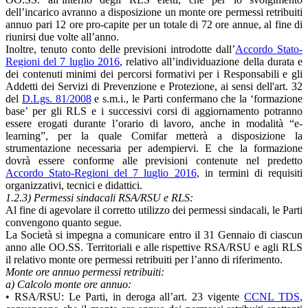
dell’incarico avranno a disposizione un monte ore permessi retribuiti
annuo pari 12 ore pro-capite per un totale di 72 ore annue, al fine di
riunirsi due volte all’anno.
Inoltre, tenuto conto delle previsioni introdotte dall’
Accordo Stato-
Regioni del 7 luglio 2016
, relativo all’individuazione della durata e
dei contenuti minimi dei percorsi formativi per i Responsabili e gli
Addetti dei Servizi di Prevenzione e Protezione, ai sensi dell'art. 32
del
D.Lgs. 81/2008
e s.m.i., le Parti confermano che la ‘formazione
base’ per gli RLS e i successivi corsi di aggiornamento potranno
essere erogati durante l’orario di lavoro, anche in modalità “e-
learning”, per la quale Comifar metterà a disposizione la
strumentazione necessaria per adempiervi. E che la formazione
dovrà essere conforme alle previsioni contenute nel predetto
Accordo Stato-Regioni del 7 luglio 2016
, in termini di requisiti
organizzativi, tecnici e didattici.
1.2.3) Permessi sindacali RSA/RSU e RLS:
Al fine di agevolare il corretto utilizzo dei permessi sindacali, le Parti
convengono quanto segue.
La Società si impegna a comunicare entro il 31 Gennaio di ciascun
anno alle OO.SS. Territoriali e alle rispettive RSA/RSU e agli RLS
il relativo monte ore permessi retribuiti per l’anno di riferimento.
Monte ore annuo permessi retribuiti:
a) Calcolo monte ore annuo:
• RSA/RSU: Le Parti, in deroga all’art. 23 vigente
CCNL TDS
,