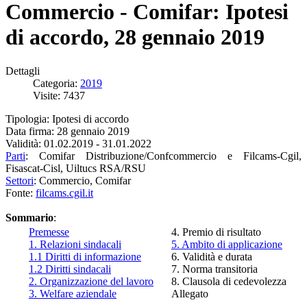
Commercio - Comifar: Ipotesi
di accordo, 28 gennaio 2019
Dettagli
Categoria:
2019
Visite: 7437
Tipologia: Ipotesi di accordo
Data firma: 28 gennaio 2019
Validità: 01.02.2019 - 31.01.2022
Parti
: Comifar Distribuzione/Confcommercio e Filcams-Cgil,
Fisascat-Cisl, Uiltucs RSA/RSU
Settori
: Commercio, Comifar
Fonte:
filcams.cgil.it
Sommario
:
Premesse
4. Premio di risultato
1. Relazioni sindacali
5. Ambito di applicazione
1.1 Diritti di informazione
6. Validità e durata
1.2 Diritti sindacali
7. Norma transitoria
2. Organizzazione del lavoro
8. Clausola di cedevolezza
3. Welfare aziendale
Allegato