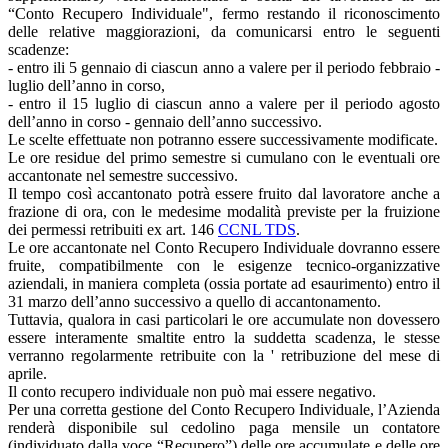
“Conto Recupero Individuale", fermo restando il riconoscimento
delle relative maggiorazioni, da comunicarsi entro le seguenti
scadenze:
- entro ili 5 gennaio di ciascun anno a valere per il periodo febbraio -
luglio dell’anno in corso,
- entro il 15 luglio di ciascun anno a valere per il periodo agosto
dell’anno in corso - gennaio dell’anno successivo.
Le scelte effettuate non potranno essere successivamente modificate.
Le ore residue del primo semestre si cumulano con le eventuali ore
accantonate nel semestre successivo.
Il tempo così accantonato potrà essere fruito dal lavoratore anche a
frazione di ora, con le medesime modalità previste per la fruizione
dei permessi retribuiti ex art. 146
CCNL TDS
.
Le ore accantonate nel Conto Recupero Individuale dovranno essere
fruite, compatibilmente con le esigenze tecnico-organizzative
aziendali, in maniera completa (ossia portate ad esaurimento) entro il
31 marzo dell’anno successivo a quello di accantonamento.
Tuttavia, qualora in casi particolari le ore accumulate non dovessero
essere interamente smaltite entro la suddetta scadenza, le stesse
verranno regolarmente retribuite con la ' retribuzione del mese di
aprile.
Il conto recupero individuale non può mai essere negativo.
Per una corretta gestione del Conto Recupero Individuale, l’Azienda
renderà disponibile sul cedolino paga mensile un contatore
(individuato dalla voce “Recupero”) delle ore accumulate e delle ore