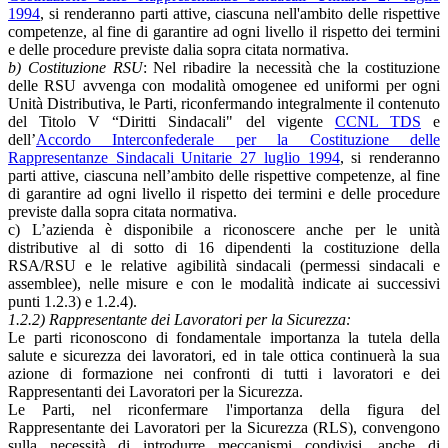
1994
, si renderanno parti attive, ciascuna nell'ambito delle rispettive
competenze, al fine di garantire ad ogni livello il rispetto dei termini
e delle procedure previste dalia sopra citata normativa.
b) Costituzione RSU
: Nel ribadire la necessità che la costituzione
delle RSU avvenga con modalità omogenee ed uniformi per ogni
Unità Distributiva, le Parti, riconfermando integralmente il contenuto
del Titolo V “Diritti Sindacali" del vigente
CCNL TDS
e
dell’
Accordo Interconfederale per la Costituzione delle
Rappresentanze Sindacali Unitarie 27 luglio 1994
, si renderanno
parti attive, ciascuna nell’ambito delle rispettive competenze, al fine
di garantire ad ogni livello il rispetto dei termini e delle procedure
previste dalla sopra citata normativa.
c) L’azienda è disponibile a riconoscere anche per le unità
distributive al di sotto di 16 dipendenti la costituzione della
RSA/RSU e le relative agibilità sindacali (permessi sindacali e
assemblee), nelle misure e con le modalità indicate ai successivi
punti 1.2.3) e 1.2.4).
1.2.2) Rappresentante dei Lavoratori per la Sicurezza:
Le parti riconoscono di fondamentale importanza la tutela della
salute e sicurezza dei lavoratori, ed in tale ottica continuerà la sua
azione di formazione nei confronti di tutti i lavoratori e dei
Rappresentanti dei Lavoratori per la Sicurezza.
Le Parti, nel riconfermare l'importanza della figura del
Rappresentante dei Lavoratori per la Sicurezza (RLS), convengono
sulla necessità di introdurre meccanismi condivisi, anche di