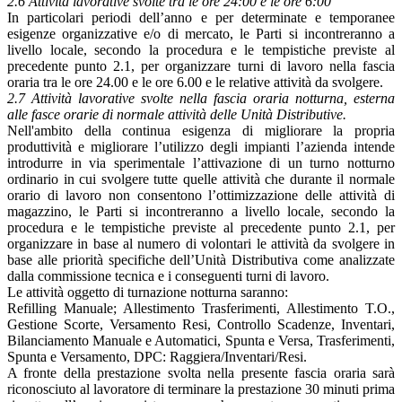
2.6 Attività lavorative svolte tra le ore 24:00 e le ore 6:00
In particolari periodi dell’anno e per determinate e temporanee
esigenze organizzative e/o di mercato, le Parti si incontreranno a
livello locale, secondo la procedura e le tempistiche previste al
precedente punto 2.1, per organizzare turni di lavoro nella fascia
oraria tra le ore 24.00 e le ore 6.00 e le relative attività da svolgere.
2.7 Attività lavorative svolte nella fascia oraria notturna, esterna
alle fasce orarie di normale attività delle Unità Distributive.
Nell'ambito della continua esigenza di migliorare la propria
produttività e migliorare l’utilizzo degli impianti l’azienda intende
introdurre in via sperimentale l’attivazione di un turno notturno
ordinario in cui svolgere tutte quelle attività che durante il normale
orario di lavoro non consentono l’ottimizzazione delle attività di
magazzino, le Parti si incontreranno a livello locale, secondo la
procedura e le tempistiche previste al precedente punto 2.1, per
organizzare in base al numero di volontari le attività da svolgere in
base alle priorità specifiche dell’Unità Distributiva come analizzate
dalla commissione tecnica e i conseguenti turni di lavoro.
Le attività oggetto di turnazione notturna saranno:
Refilling Manuale; Allestimento Trasferimenti, Allestimento T.O.,
Gestione Scorte, Versamento Resi, Controllo Scadenze, Inventari,
Bilanciamento Manuale e Automatici, Spunta e Versa, Trasferimenti,
Spunta e Versamento, DPC: Raggiera/Inventari/Resi.
A fronte della prestazione svolta nella presente fascia oraria sarà
riconosciuto al lavoratore di terminare la prestazione 30 minuti prima