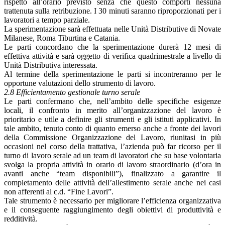
rispetto all’orario previsto senza che questo comporti nessuna
trattenuta sulla retribuzione. I 30 minuti saranno riproporzionati per i
lavoratori a tempo parziale.
La sperimentazione sarà effettuata nelle Unità Distributive di Novate
Milanese, Roma Tiburtina e Catania.
Le parti concordano che la sperimentazione durerà 12 mesi di
effettiva attività e sarà oggetto di verifica quadrimestrale a livello di
Unità Distributiva interessata.
Al termine della sperimentazione le parti si incontreranno per le
opportune valutazioni dello strumento di lavoro.
2.8 Efficientamento gestionale turno serale
Le parti confermano che, nell’ambito delle specifiche esigenze
locali, il confronto in merito all’organizzazione del lavoro è
prioritario e utile a definire gli strumenti e gli istituti applicativi. In
tale ambito, tenuto conto di quanto emerso anche a fronte dei lavori
della Commissione Organizzazione del Lavoro, riunitasi in più
occasioni nel corso della trattativa, l’azienda può far ricorso per il
turno di lavoro serale ad un team di lavoratori che su base volontaria
svolga la propria attività in orario di lavoro straordinario (d’ora in
avanti anche “team disponibili”), finalizzato a garantire il
completamento delle attività dell’allestimento serale anche nei casi
non afferenti al c.d. “Fine Lavori”.
Tale strumento è necessario per migliorare l’efficienza organizzativa
e il conseguente raggiungimento degli obiettivi di produttività e
redditività.