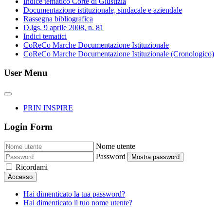
Indice tematico Corte di Giustizia
Documentazione istituzionale, sindacale e aziendale
Rassegna bibliografica
D.lgs. 9 aprile 2008, n. 81
Indici tematici
CoReCo Marche Documentazione Istituzionale
CoReCo Marche Documentazione Istituzionale (Cronologico)
User Menu
PRIN INSPIRE
Login Form
Nome utente
Password
Mostra password
Ricordami
Accesso
Hai dimenticato la tua password?
Hai dimenticato il tuo nome utente?