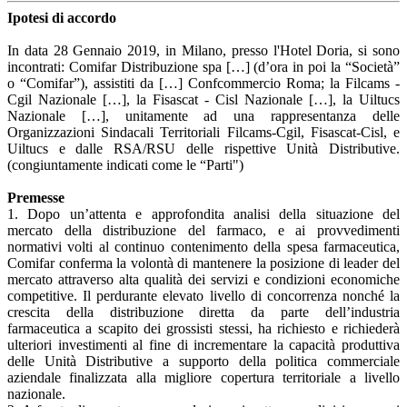
Ipotesi di accordo
In data 28 Gennaio 2019, in Milano, presso l'Hotel Doria, si sono
incontrati: Comifar Distribuzione spa […] (d’ora in poi la “Società”
o “Comifar”), assistiti da […] Confcommercio Roma; la Filcams -
Cgil Nazionale […], la Fisascat - Cisl Nazionale […], la Uiltucs
Nazionale […], unitamente ad una rappresentanza delle
Organizzazioni Sindacali Territoriali Filcams-Cgil, Fisascat-Cisl, e
Uiltucs e dalle RSA/RSU delle rispettive Unità Distributive.
(congiuntamente indicati come le “Parti")
Premesse
1. Dopo un’attenta e approfondita analisi della situazione del
mercato della distribuzione del farmaco, e ai provvedimenti
normativi volti al continuo contenimento della spesa farmaceutica,
Comifar conferma la volontà di mantenere la posizione di leader del
mercato attraverso alta qualità dei servizi e condizioni economiche
competitive. Il perdurante elevato livello di concorrenza nonché la
crescita della distribuzione diretta da parte dell’industria
farmaceutica a scapito dei grossisti stessi, ha richiesto e richiederà
ulteriori investimenti al fine di incrementare la capacità produttiva
delle Unità Distributive a supporto della politica commerciale
aziendale finalizzata alla migliore copertura territoriale a livello
nazionale.