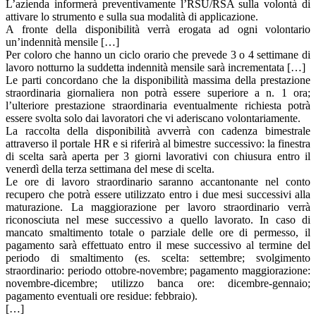
L’azienda informerà preventivamente l’RSU/RSA sulla volontà di
attivare lo strumento e sulla sua modalità di applicazione.
A fronte della disponibilità verrà erogata ad ogni volontario
un’indennità mensile […]
Per coloro che hanno un ciclo orario che prevede 3 o 4 settimane di
lavoro notturno la suddetta indennità mensile sarà incrementata […]
Le parti concordano che la disponibilità massima della prestazione
straordinaria giornaliera non potrà essere superiore a n. 1 ora;
l’ulteriore prestazione straordinaria eventualmente richiesta potrà
essere svolta solo dai lavoratori che vi aderiscano volontariamente.
La raccolta della disponibilità avverrà con cadenza bimestrale
attraverso il portale HR e si riferirà al bimestre successivo: la finestra
di scelta sarà aperta per 3 giorni lavorativi con chiusura entro il
venerdì della terza settimana del mese di scelta.
Le ore di lavoro straordinario saranno accantonante nel conto
recupero che potrà essere utilizzato entro i due mesi successivi alla
maturazione. La maggiorazione per lavoro straordinario verrà
riconosciuta nel mese successivo a quello lavorato. In caso di
mancato smaltimento totale o parziale delle ore di permesso, il
pagamento sarà effettuato entro il mese successivo al termine del
periodo di smaltimento (es. scelta: settembre; svolgimento
straordinario: periodo ottobre-novembre; pagamento maggiorazione:
novembre-dicembre; utilizzo banca ore: dicembre-gennaio;
pagamento eventuali ore residue: febbraio).
[…]