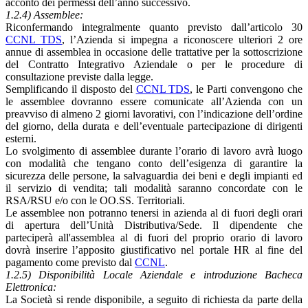
acconto dei permessi dell’anno successivo.
1.2.4) Assemblee:
Riconfermando integralmente quanto previsto dall’articolo 30
CCNL TDS
, l’Azienda si impegna a riconoscere ulteriori 2 ore
annue di assemblea in occasione delle trattative per la sottoscrizione
del Contratto Integrativo Aziendale o per le procedure di
consultazione previste dalla legge.
Semplificando il disposto del
CCNL TDS
, le Parti convengono che
le assemblee dovranno essere comunicate all’Azienda con un
preavviso di almeno 2 giorni lavorativi, con l’indicazione dell’ordine
del giorno, della durata e dell’eventuale partecipazione di dirigenti
esterni.
Lo svolgimento di assemblee durante l’orario di lavoro avrà luogo
con modalità che tengano conto dell’esigenza di garantire la
sicurezza delle persone, la salvaguardia dei beni e degli impianti ed
il servizio di vendita; tali modalità saranno concordate con le
RSA/RSU e/o con le OO.SS. Territoriali.
Le assemblee non potranno tenersi in azienda al di fuori degli orari
di apertura dell’Unità Distributiva/Sede. Il dipendente che
parteciperà all'assemblea al di fuori del proprio orario di lavoro
dovrà inserire l’apposito giustificativo nel portale HR al fine del
pagamento come previsto dal
CCNL
.
1.2.5) Disponibilità Locale Aziendale e introduzione Bacheca
Elettronica:
La Società si rende disponibile, a seguito di richiesta da parte della