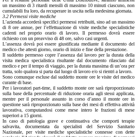
un massimo di 3 ritardi mensili di massimo 10 minuti ciascuno, non
cumulabili fra loro, da recuperare in uscita nella medesima giornata.
3.2 Permessi visite mediche
L’azienda accorderà specifici permessi retribuiti, sino ad un massimo
di 8 ore annue, per l’effettuazione di visite mediche specialistiche
cadenti nel proprio orario di lavoro. Il permesso dovrà essere
richiesto con un preavviso di 48 ore, salvo casi urgenti.
L’assenza dovrà poi essere giustificata mediante il documento del
medico che attesti giorno, orario di inizio e fine della prestazione.
Il suddetto permesso copre l’assenza dal lavoro per la durata della
visita medica specialistica risultante dal documento rilasciato dal
medico e per il tempo di viaggio, per la durata massima di un’ora per
tratta, solo qualora si parta dal luogo di lavoro e/o si rientri a lavoro.
Sono comunque escluse dal suddetto monte ore le visite del medico
curante di base.
Per i lavoratori part-time, il suddetto monte ore sarà riproporzionato
sulla base della percentuale di riduzione oraria agli stessi applicata,
mentre per il personale assunto in corso d’anno il monte ore in
questione sarà riproporzionato sulla base dei mesi di effettiva attività
lavorativa, computandosi come mese intero le frazioni di mese
superiori a 15 giorni.
In caso di patologia grave e continuativa che comporti terapie
salvavita, documentata da specialisti del Servizio Sanitario
Nazionale, per visite mediche specialistiche connesse con dette