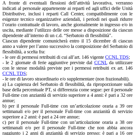
A fronte di eventuali flessioni dell’attività lavorativa, verranno
indicati al personale appartenente ai reparti ed agli uffici delle Unità
Distributive, inclusi i reparti Call Center, compatibilmente con le
esigenze tecnico organizzative aziendali, i periodi nei quali ridurre
l’orario contrattuale di lavoro, anche giornalmente in ingresso e/o in
uscita, mediante l’utilizzo delle ore messe a disposizione da ciascun
dipendente all’interno di un c.d. “Serbatoio di flessibilità".
Ciascun dipendente comunicherà entro il 15 dicembre di ciascun
anno a valere per l’anno successivo la composizione del Serbatoio di
flessibilità, a scelta fra:
- le ore di permessi retribuiti di cui all’art. 146 vigente
CCNL TDS
;
- le 2 giornate di ferie aggiuntive previste dal
CCNL
da utilizzare
con le stesse modalità previste per i permessi retribuiti ex art. 146
CCNL TDS
;
- le ore di lavoro straordinario e/o supplementare (non frazionabili).
a) La capienza del Serbatoio di flessibilità, da riproporzionare sulla
base della percentuale PT, si differenzia come segue: per il personale
Full-time con anzianità di servizio superiore a 4 anni: è pari a 32 ore
annue;
b) per il personale Full-time con un’articolazione oraria a 39 ore
settimanali e/o per il personale Full-time con anzianità di servizio
superiore a 2 anni: è pari a 24 ore annue;
c) per il personale Full-time con un’articolazione oraria a 38 ore
settimanali e/o per il personale Full-time che non abbia ancora
raggiunto i 2 anni di anzianità di servizio presso: è pari a 16 ore