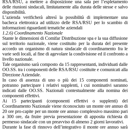
RSA/RSU, a mettere a disposizione una sala per l’espletamento
delle riunioni sindacali, limitatamente alla durata delle stesse e salvo
disponibilità.
L’azienda verificherà altresì la possibilità di implementare una
bacheca elettronica ad utilizzo delle RSA/RSU per lo scambio di
informazioni riguardanti tematiche aziendali
1.2.6) Coordinamento Nazionale
Stante le dimensioni di Comifar Distribuzione spa e la sua diffusione
sul territorio nazionale, viene costituito per la durata del presente
accordo un organismo di natura sindacale di coordinamento fra le
varie sedi locali, al fine di agevolare la condivisione ed il confronto a
livello nazionale.
Tale organismo sarà composto da 15 rappresentanti, individuati dalle
OO.SS. tra i componenti delle RSA/RSU costituite e comunicati alla
Direzione Aziendale.
In caso di assenza di uno o più dei 15 componenti nominati,
potranno partecipare i relativi supplenti, i cui nominativi saranno
indicati dalle OO.SS. Nazionali contestualmente alla nomina dei
componenti effettivi.
Ai 15 partecipanti (componenti effettivi o supplenti) del
Coordinamento Nazionale viene riconosciuto un monte ore annuo di
20 ore pro-capite per un monte ore annuo complessivo massimo pari
a 300 ore, da fruire previa presentazione di apposita richiesta di
permesso sindacale con un preavviso di almeno 2 giorni lavorativi.
Durante la fase di rinnovo dell’integrativo il monte ore annuo sarà