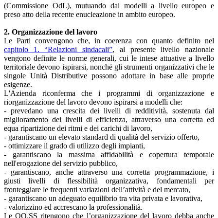
(Commissione OdL), mutuando dai modelli a livello europeo e
preso atto della recente enucleazione in ambito europeo.
2. Organizzazione del lavoro
Le Parti convengono che, in coerenza con quanto definito nel
capitolo 1. “Relazioni sindacali”
, al presente livello nazionale
vengono definite le norme generali, cui le intese attuative a livello
territoriale devono ispirarsi, nonché gli strumenti organizzativi che le
singole Unità Distributive possono adottare in base alle proprie
esigenze.
L'Azienda riconferma che i programmi di organizzazione e
riorganizzazione del lavoro devono ispirarsi a modelli che:
- prevedano una crescita dei livelli di redditività, sostenuta dal
miglioramento dei livelli di efficienza, attraverso una corretta ed
equa ripartizione dei ritmi e dei carichi di lavoro,
- garantiscano un elevato standard di qualità del servizio offerto,
- ottimizzare il grado di utilizzo degli impianti,
- garantiscano la massima affidabilità e copertura temporale
nell'erogazione del servizio pubblico,
- garantiscano, anche attraverso una corretta programmazione, i
giusti livelli di flessibilità organizzativa, fondamentali per
fronteggiare le frequenti variazioni dell’attività e del mercato,
- garantiscano un adeguato equilibrio tra vita privata e lavorativa,
- valorizzino ed accrescano la professionalità.
Le OO.SS ritengono che l’organizzazione del lavoro debba anche