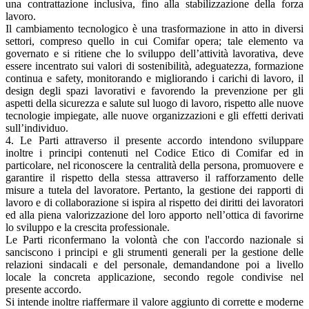
una contrattazione inclusiva, fino alla stabilizzazione della forza
lavoro.
Il cambiamento tecnologico è una trasformazione in atto in diversi
settori, compreso quello in cui Comifar opera; tale elemento va
governato e si ritiene che lo sviluppo dell’attività lavorativa, deve
essere incentrato sui valori di sostenibilità, adeguatezza, formazione
continua e safety, monitorando e migliorando i carichi di lavoro, il
design degli spazi lavorativi e favorendo la prevenzione per gli
aspetti della sicurezza e salute sul luogo di lavoro, rispetto alle nuove
tecnologie impiegate, alle nuove organizzazioni e gli effetti derivati
sull’individuo.
4. Le Parti attraverso il presente accordo intendono sviluppare
inoltre i principi contenuti nel Codice Etico di Comifar ed in
particolare, nel riconoscere la centralità della persona, promuovere e
garantire il rispetto della stessa attraverso il rafforzamento delle
misure a tutela del lavoratore. Pertanto, la gestione dei rapporti di
lavoro e di collaborazione si ispira al rispetto dei diritti dei lavoratori
ed alla piena valorizzazione del loro apporto nell’ottica di favorirne
lo sviluppo e la crescita professionale.
Le Parti riconfermano la volontà che con l'accordo nazionale si
sanciscono i principi e gli strumenti generali per la gestione delle
relazioni sindacali e del personale, demandandone poi a livello
locale la concreta applicazione, secondo regole condivise nel
presente accordo.
Si intende inoltre riaffermare il valore aggiunto di corrette e moderne