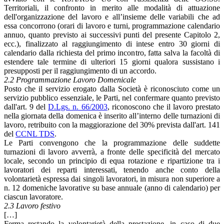
Territoriali, il confronto in merito alle modalità di attuazione
dell'organizzazione del lavoro e all’insieme delle variabili che ad
essa concorrono (orari di lavoro e turni, programmazione calendario
annuo, quanto previsto ai successivi punti del presente Capitolo 2,
ecc.), finalizzato al raggiungimento di intese entro 30 giorni di
calendario dalla richiesta del primo incontro, fatta salva la facoltà di
estendere tale termine di ulteriori 15 giorni qualora sussistano i
presupposti per il raggiungimento di un accordo.
2.2 Programmazione Lavoro Domenicale
Posto che il servizio erogato dalla Società è riconosciuto come un
servizio pubblico essenziale, le Parti, nel confermare quanto previsto
dall'art. 9 del
D.Lgs. n. 66/2003
, riconoscono che il lavoro prestato
nella giornata della domenica è inserito all’interno delle turnazioni di
lavoro, retribuito con la maggiorazione del 30% prevista dall'art. 141
del
CCNL TDS
.
Le Parti convengono che la programmazione delle suddette
turnazioni di lavoro avverrà, a fronte delle specificità del mercato
locale, secondo un principio di equa rotazione e ripartizione tra i
lavoratori dei reparti interessati, tenendo anche conto della
volontarietà espressa dai singoli lavoratori, in misura non superiore a
n. 12 domeniche lavorative su base annuale (anno di calendario) per
ciascun lavoratore.
2.3 Lavoro festivo
[…]
Ferma restando la volontarietà della prestazione, in caso di due