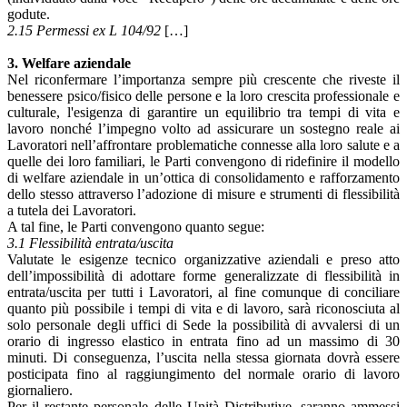
godute.
2.15 Permessi ex L 104/92
[…]
3. Welfare aziendale
Nel riconfermare l’importanza sempre più crescente che riveste il
benessere psico/fisico delle persone e la loro crescita professionale e
culturale, l'esigenza di garantire un equilibrio tra tempi di vita e
lavoro nonché l’impegno volto ad assicurare un sostegno reale ai
Lavoratori nell’affrontare problematiche connesse alla loro salute e a
quelle dei loro familiari, le Parti convengono di ridefinire il modello
di welfare aziendale in un’ottica di consolidamento e rafforzamento
dello stesso attraverso l’adozione di misure e strumenti di flessibilità
a tutela dei Lavoratori.
A tal fine, le Parti convengono quanto segue:
3.1 Flessibilità entrata/uscita
Valutate le esigenze tecnico organizzative aziendali e preso atto
dell’impossibilità di adottare forme generalizzate di flessibilità in
entrata/uscita per tutti i Lavoratori, al fine comunque di conciliare
quanto più possibile i tempi di vita e di lavoro, sarà riconosciuta al
solo personale degli uffici di Sede la possibilità di avvalersi di un
orario di ingresso elastico in entrata fino ad un massimo di 30
minuti. Di conseguenza, l’uscita nella stessa giornata dovrà essere
posticipata fino al raggiungimento del normale orario di lavoro
giornaliero.
Per il restante personale delle Unità Distributive, saranno ammessi