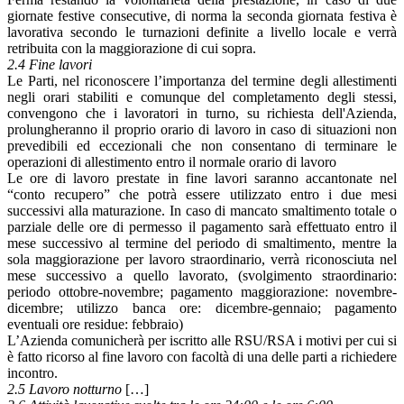
giornate festive consecutive, di norma la seconda giornata festiva è
lavorativa secondo le turnazioni definite a livello locale e verrà
retribuita con la maggiorazione di cui sopra.
2.4 Fine lavori
Le Parti, nel riconoscere l’importanza del termine degli allestimenti
negli orari stabiliti e comunque del completamento degli stessi,
convengono che i lavoratori in turno, su richiesta dell'Azienda,
prolungheranno il proprio orario di lavoro in caso di situazioni non
prevedibili ed eccezionali che non consentano di terminare le
operazioni di allestimento entro il normale orario di lavoro
Le ore di lavoro prestate in fine lavori saranno accantonate nel
“conto recupero” che potrà essere utilizzato entro i due mesi
successivi alla maturazione. In caso di mancato smaltimento totale o
parziale delle ore di permesso il pagamento sarà effettuato entro il
mese successivo al termine del periodo di smaltimento, mentre la
sola maggiorazione per lavoro straordinario, verrà riconosciuta nel
mese successivo a quello lavorato, (svolgimento straordinario:
periodo ottobre-novembre; pagamento maggiorazione: novembre-
dicembre; utilizzo banca ore: dicembre-gennaio; pagamento
eventuali ore residue: febbraio)
L’Azienda comunicherà per iscritto alle RSU/RSA i motivi per cui si
è fatto ricorso al fine lavoro con facoltà di una delle parti a richiedere
incontro.
2.5 Lavoro notturno
[…]