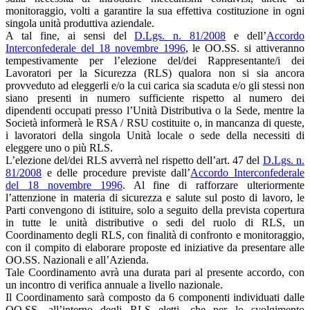
monitoraggio, volti a garantire la sua effettiva costituzione in ogni
singola unità produttiva aziendale.
A tal fine, ai sensi del
D.Lgs. n. 81/2008
e dell’
Accordo
Interconfederale del 18 novembre 1996
, le OO.SS. si attiveranno
tempestivamente per l’elezione del/dei Rappresentante/i dei
Lavoratori per la Sicurezza (RLS) qualora non si sia ancora
provveduto ad eleggerli e/o la cui carica sia scaduta e/o gli stessi non
siano presenti in numero sufficiente rispetto al numero dei
dipendenti occupati presso l’Unità Distributiva o la Sede, mentre la
Società informerà le RSA / RSU costituite o, in mancanza di queste,
i lavoratori della singola Unità locale o sede della necessiti di
eleggere uno o più RLS.
L’elezione del/dei RLS avverrà nel rispetto dell’art. 47 del
D.Lgs. n.
81/2008
e delle procedure previste dall’
Accordo Interconfederale
del 18 novembre 1996
. Al fine di rafforzare ulteriormente
l’attenzione in materia di sicurezza e salute sul posto di lavoro, le
Parti convengono di istituire, solo a seguito della prevista copertura
in tutte le unità distributive o sedi del ruolo di RLS, un
Coordinamento degli RLS, con finalità di confronto e monitoraggio,
con il compito di elaborare proposte ed iniziative da presentare alle
OO.SS. Nazionali e all’Azienda.
Tale Coordinamento avrà una durata pari al presente accordo, con
un incontro di verifica annuale a livello nazionale.
Il Coordinamento sarà composto da 6 componenti individuati dalle
OO.SS. all’interno degli RLS eletti, che per lo svolgimento