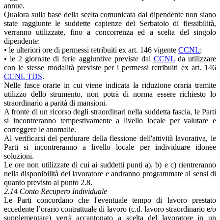
annue.
Qualora sulla base della scelta comunicata dal dipendente non siano
state raggiunte le suddette capienze del Serbatoio di flessibilità,
verranno utilizzate, fino a concorrenza ed a scelta del singolo
dipendente:
• le ulteriori ore di permessi retribuiti ex art. 146 vigente
CCNL
;
• le 2 giornate di ferie aggiuntive previste dal
CCNL
da utilizzare
con le stesse modalità previste per i permessi retribuiti ex art. 146
CCNL TDS
.
Nelle fasce orarie in cui viene indicata la riduzione oraria tramite
utilizzo dello strumento, non potrà di norma essere richiesto lo
straordinario a parità di mansioni.
A fronte di un ricorso degli straordinari nella suddetta fascia, le Parti
si incontreranno tempestivamente a livello locale per valutare e
correggere le anomalie.
Al verificarsi del perdurare della flessione dell'attività lavorativa, le
Parti si incontreranno a livello locale per individuare idonee
soluzioni.
Le ore non utilizzate di cui ai suddetti punti a), b) e c) rientreranno
nella disponibilità del lavoratore e andranno programmate ai sensi di
quanto previsto al punto 2.8.
2.14 Conto Recupero Individuale
Le Parti concordano che l'eventuale tempo di lavoro prestato
eccedente l’orario contrattuale di lavoro (c.d. lavoro straordinario e/o
supplementare) verrà accantonato a scelta del lavoratore in un