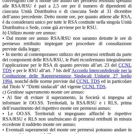
convengono che il monte ore annuo dei permessi retribuiti spettanti
alle RSA/RSU è pari a 2,5 ore per il numero di dipendenti di
ciascuna Unità Distributiva o di ciascuna Sede al 31 dicembre
dell’anno precedente. Detto monte ore, per quanto attiene alle RSA,
è da considerarsi unico per tutte le RSA costituite nella singola Unità
Distributiva o Sede, come già avviene per le RSU.
b) Utilizzo monte ore annuo:
• Dal monte ore annuo RSA/RSU non saranno detratte le ore di
permesso retribuito impiegate per procedure di consultazione
previste dalla legge;
• In merito al contemporaneo utilizzo dei permessi retribuiti da parte
dei componenti delle RSA/RSU, le Parti riconfermano integralmente
l’applicazione per le RSA di quanto previsto all’art. 23 del
CCNL
TDS
e per le RSU all’art. 7 bis dell’
Accordo Interconfederale per la
Costituzione delle Rappresentanze Sindacali Unitarie 27 luglio
1994
, nonché delle norme previste dal
CCNL TDS
ed in particolare
dal Titolo V “Diritti sindacali" del vigente
CCNL TDS
.
c) Gestione superamento monte ore annuo:
• Al fine di evitare il superamento, la Società si impegna ad
informare le OO.SS. Territoriali, la RSA/RSU e i RLS, prima
dell’esaurimento del rispettivo monte ore permessi annuo;
• Le OO.SS. Territoriali si impegnano affinché le rispettive
RSA/RSU e RLS non usufruiscano di permessi retribuiti in misura
eccedente il suddetto monte ore annuo;
• Eventuali superamenti del monte ore permessi potranno andare in