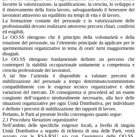
favorire la valorizzazione, la qualificazione, la crescita, lo sviluppo e
il rinnovamento della forza lavoro, salvaguardando il benessere dei
lavoratori attraverso un equilibrio tra tempi di vita e di lavoro.
La formazione costante del personale e la valorizzazione delle
professionalità devono realizzarsi attraverso percorsi chiari, condivisi
ed esigibili.
Le OO.SS ritengono che il principio della volontarietà e della
rotazione del personale, sia l’elemento principale da applicare per le
sperimentazioni organizzative in tema di orari/ turni maggiormente
disagiati.
Le OO.SS ritengono fondamentale definire un percorso che
contemperi la stabilità occupazionale unitamente a competenza e
crescita professionale dei lavoratori.
A tal fine l’azienda è disponibile a valutare percorsi di
stabilizzazione del personale a tempo determinato/somministrato
compatibilmente con le esigenze tecnico organizzative e delle
variazioni del mercato. Di conseguenza si procederà ad un esame
congiunto dell’organico strutturalmente necessario, alla luce delle
situazioni organizzative per ogni Unità Distributiva, per individuare
e definire i percorsi di stabilizzazione dei rapporti di lavoro.
Pertanto, le Parti al presente livello convengono quanto segue:
2.1 Procedura Variazioni organizzative
Nell’ambito delle specifiche esigenze locali, a livello di singola
Unità Distributiva a seguito di richiesta di una delle Parti, verrà
avviato con le RSA/RSU e/o con l'assistenza delle OO.SS.