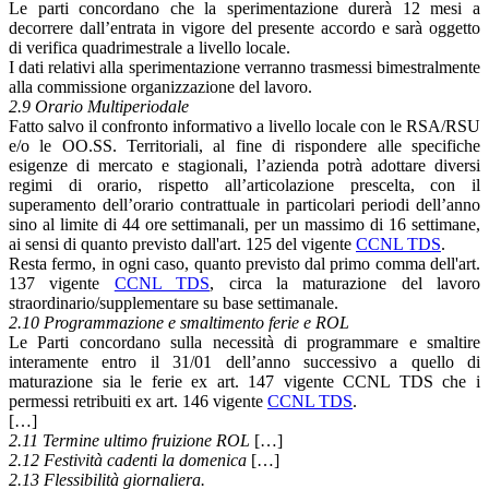
Le parti concordano che la sperimentazione durerà 12 mesi a
decorrere dall’entrata in vigore del presente accordo e sarà oggetto
di verifica quadrimestrale a livello locale.
I dati relativi alla sperimentazione verranno trasmessi bimestralmente
alla commissione organizzazione del lavoro.
2.9 Orario Multiperiodale
Fatto salvo il confronto informativo a livello locale con le RSA/RSU
e/o le OO.SS. Territoriali, al fine di rispondere alle specifiche
esigenze di mercato e stagionali, l’azienda potrà adottare diversi
regimi di orario, rispetto all’articolazione prescelta, con il
superamento dell’orario contrattuale in particolari periodi dell’anno
sino al limite di 44 ore settimanali, per un massimo di 16 settimane,
ai sensi di quanto previsto dall'art. 125 del vigente
CCNL TDS
.
Resta fermo, in ogni caso, quanto previsto dal primo comma dell'art.
137 vigente
CCNL TDS
, circa la maturazione del lavoro
straordinario/supplementare su base settimanale.
2.10 Programmazione e smaltimento ferie e ROL
Le Parti concordano sulla necessità di programmare e smaltire
interamente entro il 31/01 dell’anno successivo a quello di
maturazione sia le ferie ex art. 147 vigente CCNL TDS che i
permessi retribuiti ex art. 146 vigente
CCNL TDS
.
[…]
2.11 Termine ultimo fruizione ROL
[…]
2.12 Festività cadenti la domenica
[…]
2.13 Flessibilità giornaliera.