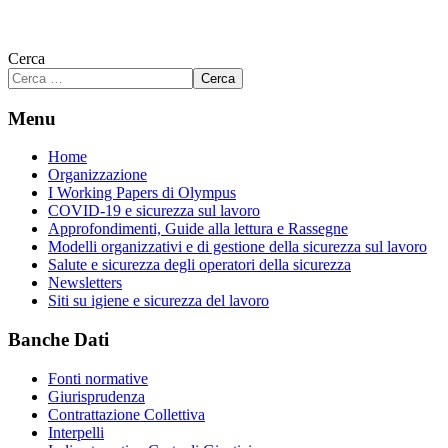
Cerca
Cerca
Menu
Home
Organizzazione
I Working Papers di Olympus
COVID-19 e sicurezza sul lavoro
Approfondimenti, Guide alla lettura e Rassegne
Modelli organizzativi e di gestione della sicurezza sul lavoro
Salute e sicurezza degli operatori della sicurezza
Newsletters
Siti su igiene e sicurezza del lavoro
Banche Dati
Fonti normative
Giurisprudenza
Contrattazione Collettiva
Interpelli