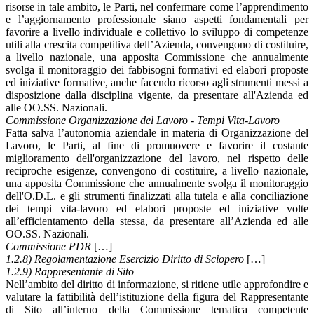
risorse in tale ambito, le Parti, nel confermare come l’apprendimento
e l’aggiornamento professionale siano aspetti fondamentali per
favorire a livello individuale e collettivo lo sviluppo di competenze
utili alla crescita competitiva dell’Azienda, convengono di costituire,
a livello nazionale, una apposita Commissione che annualmente
svolga il monitoraggio dei fabbisogni formativi ed elabori proposte
ed iniziative formative, anche facendo ricorso agli strumenti messi a
disposizione dalla disciplina vigente, da presentare all'Azienda ed
alle OO.SS. Nazionali.
Commissione Organizzazione del Lavoro - Tempi Vita-Lavoro
Fatta salva l’autonomia aziendale in materia di Organizzazione del
Lavoro, le Parti, al fine di promuovere e favorire il costante
miglioramento dell'organizzazione del lavoro, nel rispetto delle
reciproche esigenze, convengono di costituire, a livello nazionale,
una apposita Commissione che annualmente svolga il monitoraggio
dell'O.D.L. e gli strumenti finalizzati alla tutela e alla conciliazione
dei tempi vita-lavoro ed elabori proposte ed iniziative volte
all’efficientamento della stessa, da presentare all’Azienda ed alle
OO.SS. Nazionali.
Commissione PDR
[…]
1.2.8) Regolamentazione Esercizio Diritto di Sciopero
[…]
1.2.9) Rappresentante di Sito
Nell’ambito del diritto di informazione, si ritiene utile approfondire e
valutare la fattibilità dell’istituzione della figura del Rappresentante
di Sito all’interno della Commissione tematica competente