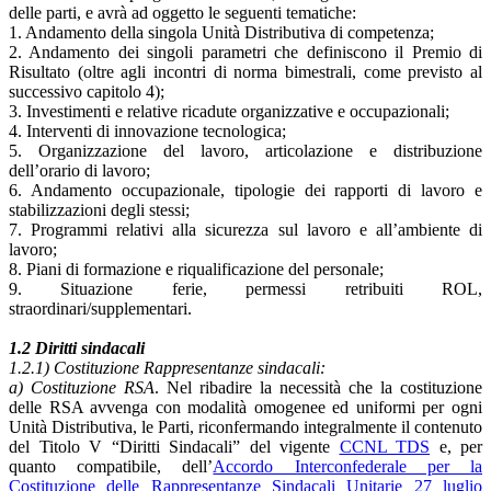
delle parti, e avrà ad oggetto le seguenti tematiche:
1. Andamento della singola Unità Distributiva di competenza;
2. Andamento dei singoli parametri che definiscono il Premio di
Risultato (oltre agli incontri di norma bimestrali, come previsto al
successivo capitolo 4);
3. Investimenti e relative ricadute organizzative e occupazionali;
4. Interventi di innovazione tecnologica;
5. Organizzazione del lavoro, articolazione e distribuzione
dell’orario di lavoro;
6. Andamento occupazionale, tipologie dei rapporti di lavoro e
stabilizzazioni degli stessi;
7. Programmi relativi alla sicurezza sul lavoro e all’ambiente di
lavoro;
8. Piani di formazione e riqualificazione del personale;
9. Situazione ferie, permessi retribuiti ROL,
straordinari/supplementari.
1.2 Diritti sindacali
1.2.1) Costituzione Rappresentanze sindacali:
a) Costituzione RSA
. Nel ribadire la necessità che la costituzione
delle RSA avvenga con modalità omogenee ed uniformi per ogni
Unità Distributiva, le Parti, riconfermando integralmente il contenuto
del Titolo V “Diritti Sindacali” del vigente
CCNL TDS
e, per
quanto compatibile, dell’
Accordo Interconfederale per la
Costituzione delle Rappresentanze Sindacali Unitarie 27 luglio