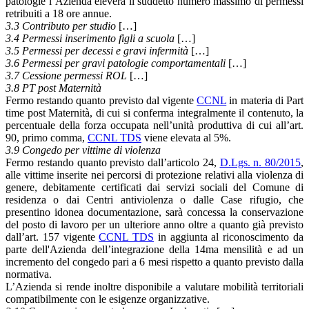
patologie l’Azienda eleverà il suddetto numero massimo di permessi
retribuiti a 18 ore annue.
3.3 Contributo per studio
[…]
3.4 Permessi inserimento figli a scuola
[…]
3.5 Permessi per decessi e gravi infermità
[…]
3.6 Permessi per gravi patologie comportamentali
[…]
3.7 Cessione permessi ROL
[…]
3.8 PT post Maternità
Fermo restando quanto previsto dal vigente
CCNL
in materia di Part
time post Maternità, di cui si conferma integralmente il contenuto, la
percentuale della forza occupata nell’unità produttiva di cui all’art.
90, primo comma,
CCNL TDS
viene elevata al 5%.
3.9 Congedo per vittime di violenza
Fermo restando quanto previsto dall’articolo 24,
D.Lgs. n. 80/2015
,
alle vittime inserite nei percorsi di protezione relativi alla violenza di
genere, debitamente certificati dai servizi sociali del Comune di
residenza o dai Centri antiviolenza o dalle Case rifugio, che
presentino idonea documentazione, sarà concessa la conservazione
del posto di lavoro per un ulteriore anno oltre a quanto già previsto
dall’art. 157 vigente
CCNL TDS
in aggiunta al riconoscimento da
parte dell'Azienda dell’integrazione della 14ma mensilità e ad un
incremento del congedo pari a 6 mesi rispetto a quanto previsto dalla
normativa.
L’Azienda si rende inoltre disponibile a valutare mobilità territoriali
compatibilmente con le esigenze organizzative.