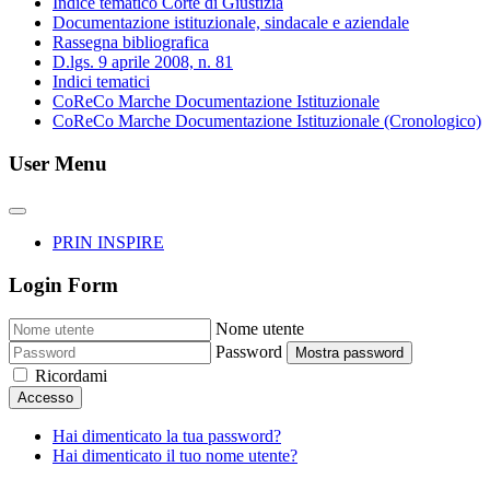
Indice tematico Corte di Giustizia
Documentazione istituzionale, sindacale e aziendale
Rassegna bibliografica
D.lgs. 9 aprile 2008, n. 81
Indici tematici
CoReCo Marche Documentazione Istituzionale
CoReCo Marche Documentazione Istituzionale (Cronologico)
User Menu
PRIN INSPIRE
Login Form
Nome utente
Password
Mostra password
Ricordami
Accesso
Hai dimenticato la tua password?
Hai dimenticato il tuo nome utente?