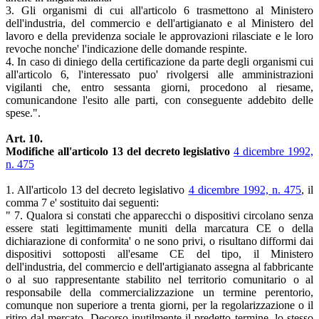
3. Gli organismi di cui all'articolo 6 trasmettono al Ministero
dell'industria, del commercio e dell'artigianato e al Ministero del
lavoro e della previdenza sociale le approvazioni rilasciate e le loro
revoche nonche' l'indicazione delle domande respinte.
4. In caso di diniego della certificazione da parte degli organismi cui
all'articolo 6, l'interessato puo' rivolgersi alle amministrazioni
vigilanti che, entro sessanta giorni, procedono al riesame,
comunicandone l'esito alle parti, con conseguente addebito delle
spese.".
Art. 10.
Modifiche all'articolo 13 del decreto legislativo
4 dicembre 1992,
n. 475
1. All'articolo 13 del decreto legislativo
4 dicembre 1992, n. 475
, il
comma 7 e' sostituito dai seguenti:
" 7. Qualora si constati che apparecchi o dispositivi circolano senza
essere stati legittimamente muniti della marcatura CE o della
dichiarazione di conformita' o ne sono privi, o risultano difformi dai
dispositivi sottoposti all'esame CE del tipo, il Ministero
dell'industria, del commercio e dell'artigianato assegna al fabbricante
o al suo rappresentante stabilito nel territorio comunitario o al
responsabile della commercializzazione un termine perentorio,
comunque non superiore a trenta giorni, per la regolarizzazione o il
ritiro dal mercato. Decorso inutilmente il predetto termine, lo stesso