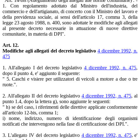
"Art. 14-bis (Adeguamento degli allegati alle norme comunitarie) . -
1. Con regolamento adottato dal Ministro dell'industria, del
commercio e dell'artigianato, di concerto con il Ministro del lavoro e
della previdenza sociale, ai sensi dell'articolo 17, comma 3, della
legge 23 agosto 1988, n. 400, sono adottate le modifiche agli allegati
al presente decreto necessarie in attuazione di nuove direttive
comunitarie, in materia di DPI".
Art. 12.
Modifiche agli allegati del decreto legislativo
4 dicembre 1992, n.
475
1. All'allegato I del decreto legislativo
4 dicembre 1992, n. 475
,
dopo il punto 4, e' aggiunto il seguente:
" 5. Caschi e visiere per utilizzatori di veicoli a motore a due o tre
ruote.".
2. All'allegato II del decreto legislativo
4 dicembre 1992, n. 475
, al
punto 1.4, dopo la lettera g), sono aggiunte le seguenti:
" h) se del caso, i riferimenti delle direttive applicate conformemente
all'articolo 12-bis, comma 1;
i) nome, indirizzo, numero di identificazione degli organismi
notificati che intervengono nella fase di certificazione dei DPI.".
3. L'allegato IV del decreto legislativo
4 dicembre 1992, n. 475
, e'