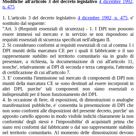
Modifiche all'articolo 3 del decreto legislativo
4 dicembre 1992,
n. 475
1. L'articolo 3 del decreto legislativo
4 dicembre 1992, n. 475
, e'
sostituito dal seguente:
"Art. 3 (Requisiti essenziali di sicurezza) - 1. I DPI non possono
essere immessi sul mercato e in servizio se non rispondono ai
requisiti essenziali di sicurezza specificati nell'allegato II.
2. Si considerano conformi ai requisiti essenziali di cui al comma 1 i
DPI muniti della marcatura CE per i quali il fabbricante o il suo
rappresentante stabilito nel territorio comunitario sia in grado di
presentare, a richiesta, la documentazione di cui all'articolo 11,
nonche', relativamente ai DPI di seconda e terza categoria, l'attestato
di certificazione di cui all'articolo 7.
3. E' consentita l'immissione sul mercato di componenti di DPI non
muniti della marcatura CE se sono destinati ad essere incorporati in
altri DPI, purche' tali componenti non siano essenziali o
indispensabili per il buon funzionamento del DPI.
4. In occasione di fiere, di esposizioni, di dimostrazioni o analoghe
manifestazioni pubbliche, e' consentita la presentazione di DPI che
non sono conformi alle disposizioni del presente decreto, purche' un
apposito cartello apposto in modo visibile indichi chiaramente la non
conformita' degli stessi e l'impossibilita' di acquistarli prima che
siano resi conformi dal fabbricante o dal suo rappresentante stabilito
nel territorio comunitario. Al momento delle dimostrazioni devono