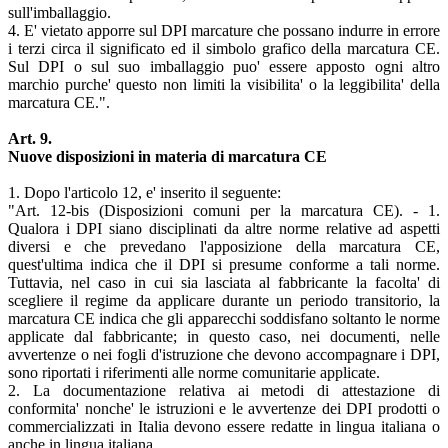
sull'imballaggio.
4. E' vietato apporre sul DPI marcature che possano indurre in errore
i terzi circa il significato ed il simbolo grafico della marcatura CE.
Sul DPI o sul suo imballaggio puo' essere apposto ogni altro
marchio purche' questo non limiti la visibilita' o la leggibilita' della
marcatura CE.".
Art. 9.
Nuove disposizioni in materia di marcatura CE
1. Dopo l'articolo 12, e' inserito il seguente:
"Art. 12-bis (Disposizioni comuni per la marcatura CE). - 1.
Qualora i DPI siano disciplinati da altre norme relative ad aspetti
diversi e che prevedano l'apposizione della marcatura CE,
quest'ultima indica che il DPI si presume conforme a tali norme.
Tuttavia, nel caso in cui sia lasciata al fabbricante la facolta' di
scegliere il regime da applicare durante un periodo transitorio, la
marcatura CE indica che gli apparecchi soddisfano soltanto le norme
applicate dal fabbricante; in questo caso, nei documenti, nelle
avvertenze o nei fogli d'istruzione che devono accompagnare i DPI,
sono riportati i riferimenti alle norme comunitarie applicate.
2. La documentazione relativa ai metodi di attestazione di
conformita' nonche' le istruzioni e le avvertenze dei DPI prodotti o
commercializzati in Italia devono essere redatte in lingua italiana o
anche in lingua italiana.