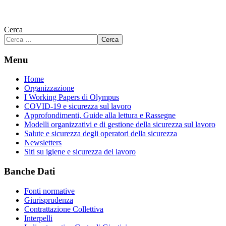
Cerca
Cerca
Menu
Home
Organizzazione
I Working Papers di Olympus
COVID-19 e sicurezza sul lavoro
Approfondimenti, Guide alla lettura e Rassegne
Modelli organizzativi e di gestione della sicurezza sul lavoro
Salute e sicurezza degli operatori della sicurezza
Newsletters
Siti su igiene e sicurezza del lavoro
Banche Dati
Fonti normative
Giurisprudenza
Contrattazione Collettiva
Interpelli