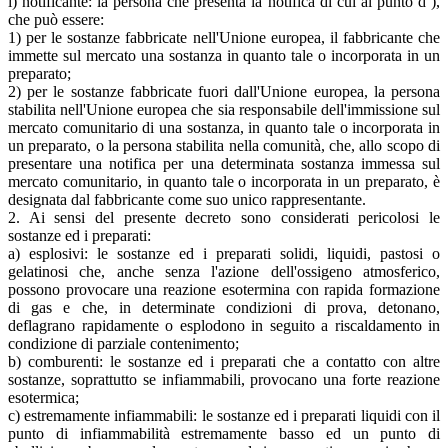
i) notificante: la persona che presenta la notifica di cui al punto d ),
che può essere:
1) per le sostanze fabbricate nell'Unione europea, il fabbricante che
immette sul mercato una sostanza in quanto tale o incorporata in un
preparato;
2) per le sostanze fabbricate fuori dall'Unione europea, la persona
stabilita nell'Unione europea che sia responsabile dell'immissione sul
mercato comunitario di una sostanza, in quanto tale o incorporata in
un preparato, o la persona stabilita nella comunità, che, allo scopo di
presentare una notifica per una determinata sostanza immessa sul
mercato comunitario, in quanto tale o incorporata in un preparato, è
designata dal fabbricante come suo unico rappresentante.
2. Ai sensi del presente decreto sono considerati pericolosi le
sostanze ed i preparati:
a) esplosivi: le sostanze ed i preparati solidi, liquidi, pastosi o
gelatinosi che, anche senza l'azione dell'ossigeno atmosferico,
possono provocare una reazione esotermina con rapida formazione
di gas e che, in determinate condizioni di prova, detonano,
deflagrano rapidamente o esplodono in seguito a riscaldamento in
condizione di parziale contenimento;
b) comburenti: le sostanze ed i preparati che a contatto con altre
sostanze, soprattutto se infiammabili, provocano una forte reazione
esotermica;
c) estremamente infiammabili: le sostanze ed i preparati liquidi con il
punto di infiammabilità estremamente basso ed un punto di