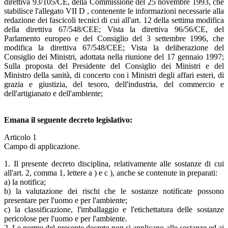
direttiva 93/105/CE, della Commissione del 25 novembre 1993, che
stabilisce l'allegato VII D , contenente le informazioni necessarie alla
redazione dei fascicoli tecnici di cui all'art. 12 della settima modifica
della direttiva 67/548/CEE; Vista la direttiva 96/56/CE, del
Parlamento europeo e del Consiglio del 3 settembre 1996, che
modifica la direttiva 67/548/CEE; Vista la deliberazione del
Consiglio dei Ministri, adottata nella riunione del 17 gennaio 1997;
Sulla proposta del Presidente del Consiglio dei Ministri e del
Ministro della sanità, di concerto con i Ministri degli affari esteri, di
grazia e giustizia, del tesoro, dell'industria, del commercio e
dell'artigianato e dell'ambiente;
Emana il seguente decreto legislativo:
Articolo 1
Campo di applicazione.
1. Il presente decreto disciplina, relativamente alle sostanze di cui
all'art. 2, comma 1, lettere a ) e c ), anche se contenute in preparati:
a) la notifica;
b) la valutazione dei rischi che le sostanze notificate possono
presentare per l'uomo e per l'ambiente;
c) la classificazione, l'imballaggio e l'etichettatura delle sostanze
pericolose per l'uomo e per l'ambiente.
2. Le norme del presente decreto non si applicano alle sostanze ed ai