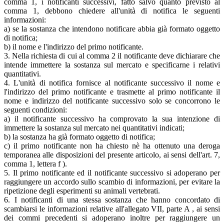
comma 1, i notificanti successivi, fatto salvo quanto previsto al
comma 1, debbono chiedere all'unità di notifica le seguenti
informazioni:
a) se la sostanza che intendono notificare abbia già formato oggetto
di notifica;
b) il nome e l'indirizzo del primo notificante.
3. Nella richiesta di cui al comma 2 il notificante deve dichiarare che
intende immettere la sostanza sul mercato e specificarne i relativi
quantitativi.
4. L'unità di notifica fornisce al notificante successivo il nome e
l'indirizzo del primo notificante e trasmette al primo notificante il
nome e indirizzo del notificante successivo solo se concorrono le
seguenti condizioni:
a) il notificante successivo ha comprovato la sua intenzione di
immettere la sostanza sul mercato nei quantitativi indicati;
b) la sostanza ha già formato oggetto di notifica;
c) il primo notificante non ha chiesto nè ha ottenuto una deroga
temporanea alle disposizioni del presente articolo, ai sensi dell'art. 7,
comma 1, lettera f ).
5. Il primo notificante ed il notificante successivo si adoperano per
raggiungere un accordo sullo scambio di informazioni, per evitare la
ripetizione degli esperimenti su animali vertebrati.
6. I notificanti di una stessa sostanza che hanno concordato di
scambiarsi le informazioni relative all'allegato VII, parte A , ai sensi
dei commi precedenti si adoperano inoltre per raggiungere un