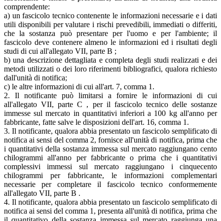
comprendente:
a) un fascicolo tecnico contenente le informazioni necessarie e i dati
utili disponibili per valutare i rischi prevedibili, immediati o differiti,
che la sostanza può presentare per l'uomo e per l'ambiente; il
fascicolo deve contenere almeno le informazioni ed i risultati degli
studi di cui all'allegato VII, parte B ;
b) una descrizione dettagliata e completa degli studi realizzati e dei
metodi utilizzati o dei loro riferimenti bibliografici, qualora richiesto
dall'unità di notifica;
c) le altre informazioni di cui all'art. 7, comma 1.
2. Il notificante può limitarsi a fornire le informazioni di cui
all'allegato VII, parte C , per il fascicolo tecnico delle sostanze
immesse sul mercato in quantitativi inferiori a 100 kg all'anno per
fabbricante, fatte salve le disposizioni dell'art. 16, comma 1.
3. Il notificante, qualora abbia presentato un fascicolo semplificato di
notifica ai sensi del comma 2, fornisce all'unità di notifica, prima che
i quantitativi della sostanza immessa sul mercato raggiungano cento
chilogrammi all'anno per fabbricante o prima che i quantitativi
complessivi immessi sul mercato raggiungano i cinquecento
chilogrammi per fabbricante, le informazioni complementari
necessarie per completare il fascicolo tecnico conformemente
all'allegato VII, parte B .
4. Il notificante, qualora abbia presentato un fascicolo semplificato di
notifica ai sensi del comma 1, presenta all'unità di notifica, prima che
il quantitativo della sostanza immessa sul mercato raggiunga una