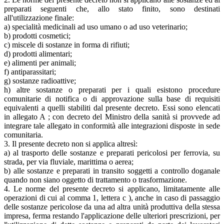
preparati seguenti che, allo stato finito, sono destinati
all'utilizzazione finale:
a) specialità medicinali ad uso umano o ad uso veterinario;
b) prodotti cosmetici;
c) miscele di sostanze in forma di rifiuti;
d) prodotti alimentari;
e) alimenti per animali;
f) antiparassitari;
g) sostanze radioattive;
h) altre sostanze o preparati per i quali esistono procedure
comunitarie di notifica o di approvazione sulla base di requisiti
equivalenti a quelli stabiliti dal presente decreto. Essi sono elencati
in allegato A ; con decreto del Ministro della sanità si provvede ad
integrare tale allegato in conformità alle integrazioni disposte in sede
comunitaria.
3. Il presente decreto non si applica altresì:
a) al trasporto delle sostanze e preparati pericolosi per ferrovia, su
strada, per via fluviale, marittima o aerea;
b) alle sostanze e preparati in transito soggetti a controllo doganale
quando non siano oggetto di trattamento o trasformazione.
4. Le norme del presente decreto si applicano, limitatamente alle
operazioni di cui al comma 1, lettera c ), anche in caso di passaggio
delle sostanze pericolose da una ad altra unità produttiva della stessa
impresa, ferma restando l'applicazione delle ulteriori prescrizioni, per