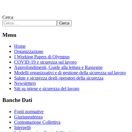
Cerca
Cerca
Menu
Home
Organizzazione
I Working Papers di Olympus
COVID-19 e sicurezza sul lavoro
Approfondimenti, Guide alla lettura e Rassegne
Modelli organizzativi e di gestione della sicurezza sul lavoro
Salute e sicurezza degli operatori della sicurezza
Newsletters
Siti su igiene e sicurezza del lavoro
Banche Dati
Fonti normative
Giurisprudenza
Contrattazione Collettiva
Interpelli