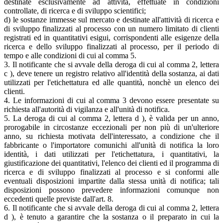
destinate esclusivamente ad attività, effettuate in condizioni
controllate, di ricerca e di sviluppo scientifici;
d) le sostanze immesse sul mercato e destinate all'attività di ricerca e
di sviluppo finalizzati al processo con un numero limitato di clienti
registrati ed in quantitativi esigui, corrispondenti alle esigenze della
ricerca e dello sviluppo finalizzati al processo, per il periodo di
tempo e alle condizioni di cui al comma 5.
3. Il notificante che si avvale della deroga di cui al comma 2, lettera
c ), deve tenere un registro relativo all'identità della sostanza, ai dati
utilizzati per l'etichettatura ed alle quantità, nonchè un elenco dei
clienti.
4. Le informazioni di cui al comma 3 devono essere presentate su
richiesta all'autorità di vigilanza e all'unità di notifica.
5. La deroga di cui al comma 2, lettera d ), è valida per un anno,
prorogabile in circostanze eccezionali per non più di un'ulteriore
anno, su richiesta motivata dell'interessato, a condizione che il
fabbricante o l'importatore comunichi all'unità di notifica la loro
identità, i dati utilizzati per l'etichettatura, i quantitativi, la
giustificazione dei quantitativi, l'elenco dei clienti ed il programma di
ricerca e di sviluppo finalizzati al processo e si conformi alle
eventuali disposizioni impartite dalla stessa unità di notifica; tali
disposizioni possono prevedere informazioni comunque non
eccedenti quelle previste dall'art. 8.
6. Il notificante che si avvale della deroga di cui al comma 2, lettera
d ), è tenuto a garantire che la sostanza o il preparato in cui la