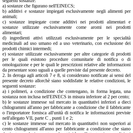
seguenti sostanze:
a) sostanze che figurano nell'EINECS;
b) additivi e sostanze impiegati esclusivamente negli alimenti per
animali;
c) sostanze impiegate come additivi nei prodotti alimentari e
sostanze utilizzate esclusivamente come aromi nei prodotti
alimentari;
d) ingredienti attivi utilizzati esclusivamente per le specialità
medicinali ad uso umano ed a uso veterinario, con esclusione dei
prodotti chimici intermedi;
e) sostanze utilizzate esclusivamente per altre categorie di prodotti
per le quali esistono procedure comunitarie di notifica o di
omologazione e per le quali le prescrizioni relative alle informazioni
da presentare sono uguali a quelle previste dal presente decreto.
2. In deroga agli articoli 7 e 8, si considerano notificate ai sensi del
presente decreto allorchè siano soddisfatte le relative condizioni, le
seguenti sostanze:
a) i polimeri, a condizione che contengano, in forma legata, una
sostanza non inclusa nell'EINECS in misura inferiore al 2 per cento;
b) le sostanze immesse sul mercato in quantitativi inferiori a dieci
chilogrammi all'anno per fabbricante a condizione che il fabbricante
o l'importatore fornisca all'unità di notifica le informazioni previste
nell'allegato VII, parte C , punti 1 e 2;
c) le sostanze immesse sul mercato in quantitativi non superiori ai
cento chilogrammi all'anno per fabbricante a condizione che siano