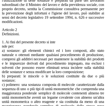
l'utilizzazione di dette sostanze e preparati da parte dei lavoratori
subordinati che il Ministro del lavoro e della previdenza sociale, con
proprio decreto, sentita la Commissione consultiva permanente per
la prevenzione degli infortuni e l'igiene del lavoro, può stabilire ai
sensi del decreto legislativo 19 settembre 1994, n. 626 e successive
modificazioni.
Articolo 2
Definizioni.
1. Ai fini del presente decreto si inte
nde per:
a) sostanze: gli elementi chimici ed i loro composti, allo stato
naturale o ottenuti mediante qualsiasi procedimento di produzione,
compresi gli additivi necessari per mantenere la stabilità dei prodotti
e le impurezze derivati dal procedimento impiegato, ma esclusi i
solventi che possono essere eliminati senza incidere sulla stabilità
delle sostanze e senza modificare la loro composizione;
b) preparati: le miscele o le soluzioni costituite da due o più
sostanze;
c) polimero: una sostanza composta di molecole caratterizzate dalla
sequenza di uno o più tipi di unità monomeriche che comprenda una
maggioranza ponderale semplice di molecole contenenti almeno tre
unità monomeriche aventi un legame covalente con almeno un'altra
unità monomerica o altro reagente e sia costituita da meno di una
maggioranza ponderale semplice di molecole dello stesso peso