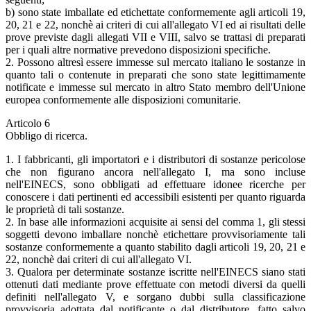
b) sono state imballate ed etichettate conformemente agli articoli 19,
20, 21 e 22, nonchè ai criteri di cui all'allegato VI ed ai risultati delle
prove previste dagli allegati VII e VIII, salvo se trattasi di preparati
per i quali altre normative prevedono disposizioni specifiche.
2. Possono altresì essere immesse sul mercato italiano le sostanze in
quanto tali o contenute in preparati che sono state legittimamente
notificate e immesse sul mercato in altro Stato membro dell'Unione
europea conformemente alle disposizioni comunitarie.
Articolo 6
Obbligo di ricerca.
1. I fabbricanti, gli importatori e i distributori di sostanze pericolose
che non figurano ancora nell'allegato I, ma sono incluse
nell'EINECS, sono obbligati ad effettuare idonee ricerche per
conoscere i dati pertinenti ed accessibili esistenti per quanto riguarda
le proprietà di tali sostanze.
2. In base alle informazioni acquisite ai sensi del comma 1, gli stessi
soggetti devono imballare nonchè etichettare provvisoriamente tali
sostanze conformemente a quanto stabilito dagli articoli 19, 20, 21 e
22, nonchè dai criteri di cui all'allegato VI.
3. Qualora per determinate sostanze iscritte nell'EINECS siano stati
ottenuti dati mediante prove effettuate con metodi diversi da quelli
definiti nell'allegato V, e sorgano dubbi sulla classificazione
provvisoria adottata dal notificante o dal distributore, fatto salvo