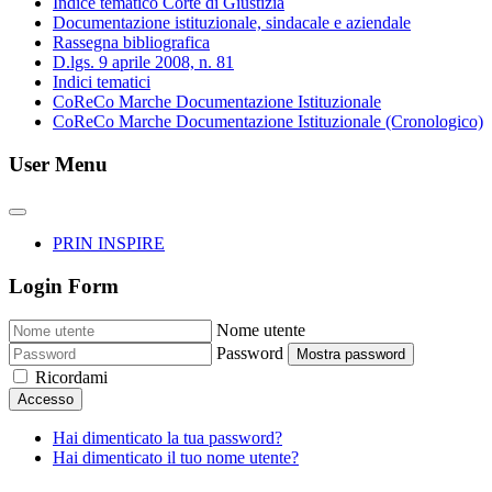
Indice tematico Corte di Giustizia
Documentazione istituzionale, sindacale e aziendale
Rassegna bibliografica
D.lgs. 9 aprile 2008, n. 81
Indici tematici
CoReCo Marche Documentazione Istituzionale
CoReCo Marche Documentazione Istituzionale (Cronologico)
User Menu
PRIN INSPIRE
Login Form
Nome utente
Password
Mostra password
Ricordami
Accesso
Hai dimenticato la tua password?
Hai dimenticato il tuo nome utente?