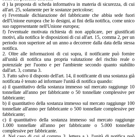
d ) la proposta di scheda informativa in materia di sicurezza, di cui
all'art. 25, solamente per le sostanze pericolose;
e) l'eventuale dichiarazione del fabbricante che abbia sede fuori
dell'Unione europea che lo designi, ai fini della notifica, come unico
suo rappresentante nell'Unione europea;
f) l'eventuale motivata richiesta di non applicare, per giustificati
motivi, alla notifica le disposizioni di cui all'art. 15, comma 2, per un
periodo non superiore ad un anno a decorrere dalla data della stessa
notifica.
2. Oltre alle informazioni di cui sopra, il notificante può fornire
all'unità di notifica una propria valutazione del rischio reale o
potenziale per l'uomo e per l'ambiente secondo quanto stabilito
dall'art. 3, comma 3.
3. Fatto salvo il disposto dell'art. 14, il notificante di una sostanza già
notificata è tenuto ad informare l'unità di notifica quando:
a) il quantitativo della sostanza immesso sul mercato raggiunge 10
tonnellate all'anno per fabbricante o 50 tonnellate complessive per
fabbricante;
b) il quantitativo della sostanza immesso sul mercato raggiunge 100
tonnellate all'anno per fabbricante o 500 tonnellate complessive per
fabbricante;
c) il quantitativo della sostanza immesso sul mercato raggiunge
1.000 tonnellate all'anno per fabbricante o 5.000 tonnellate
complessive per fabbricante.
4. Nel caso di cui al comma 3, lettera a ), l'unità di notifica può