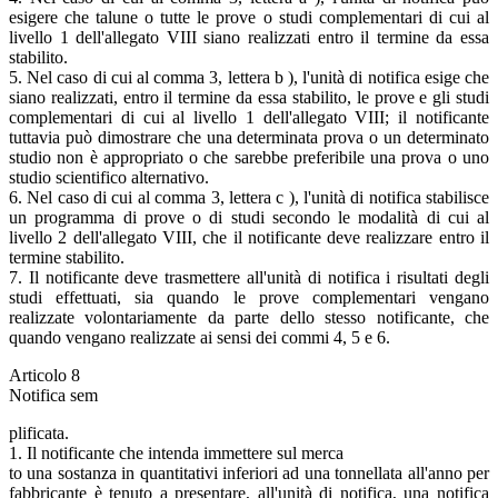
esigere che talune o tutte le prove o studi complementari di cui al
livello 1 dell'allegato VIII siano realizzati entro il termine da essa
stabilito.
5. Nel caso di cui al comma 3, lettera b ), l'unità di notifica esige che
siano realizzati, entro il termine da essa stabilito, le prove e gli studi
complementari di cui al livello 1 dell'allegato VIII; il notificante
tuttavia può dimostrare che una determinata prova o un determinato
studio non è appropriato o che sarebbe preferibile una prova o uno
studio scientifico alternativo.
6. Nel caso di cui al comma 3, lettera c ), l'unità di notifica stabilisce
un programma di prove o di studi secondo le modalità di cui al
livello 2 dell'allegato VIII, che il notificante deve realizzare entro il
termine stabilito.
7. Il notificante deve trasmettere all'unità di notifica i risultati degli
studi effettuati, sia quando le prove complementari vengano
realizzate volontariamente da parte dello stesso notificante, che
quando vengano realizzate ai sensi dei commi 4, 5 e 6.
Articolo 8
Notifica sem
plificata.
1. Il notificante che intenda immettere sul merca
to una sostanza in quantitativi inferiori ad una tonnellata all'anno per
fabbricante è tenuto a presentare, all'unità di notifica, una notifica