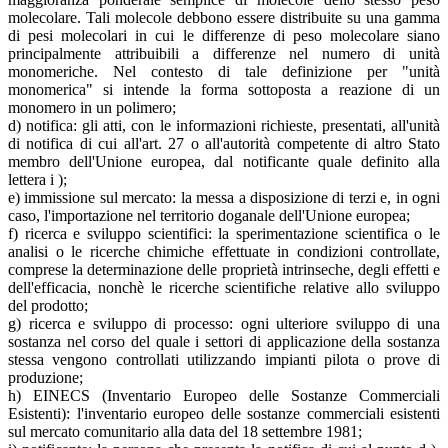
molecolare. Tali molecole debbono essere distribuite su una gamma
di pesi molecolari in cui le differenze di peso molecolare siano
principalmente attribuibili a differenze nel numero di unità
monomeriche. Nel contesto di tale definizione per "unità
monomerica" si intende la forma sottoposta a reazione di un
monomero in un polimero;
d) notifica: gli atti, con le informazioni richieste, presentati, all'unità
di notifica di cui all'art. 27 o all'autorità competente di altro Stato
membro dell'Unione europea, dal notificante quale definito alla
lettera i );
e) immissione sul mercato: la messa a disposizione di terzi e, in ogni
caso, l'importazione nel territorio doganale dell'Unione europea;
f) ricerca e sviluppo scientifici: la sperimentazione scientifica o le
analisi o le ricerche chimiche effettuate in condizioni controllate,
comprese la determinazione delle proprietà intrinseche, degli effetti e
dell'efficacia, nonchè le ricerche scientifiche relative allo sviluppo
del prodotto;
g) ricerca e sviluppo di processo: ogni ulteriore sviluppo di una
sostanza nel corso del quale i settori di applicazione della sostanza
stessa vengono controllati utilizzando impianti pilota o prove di
produzione;
h) EINECS (Inventario Europeo delle Sostanze Commerciali
Esistenti): l'inventario europeo delle sostanze commerciali esistenti
sul mercato comunitario alla data del 18 settembre 1981;