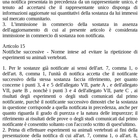
una notifica presentata in precedenza da un rappresentante unico, è
tenuto ad accertarsi che il rappresentante unico disponga di
informazioni aggiornate sui quantitativi della sostanza da lui immessi
sul mercato comunitario.
3. L'immissione in commercio della sostanza in assenza
dell'aggiornamento di cui al presente articolo è considerata
immissione in commercio di sostanza non notificata.
Articolo 15
Notifiche successive - Norme intese ad evitare la ripetizione di
esperimenti su animali vertebrati.
1. Per le sostanze già notificate ai sensi dell'art. 7, comma 1, o
dell'art. 8, comma 1, l'unità di notifica accetta che il notificante
successivo della stessa sostanza faccia riferimento, per quanto
concerne i punti 3, 4 e 5 dell'allegato VII, parte A , e dell'allegato
VII, parte B , nonchè i punti 3 e 4 dell'allegato VII, parte C , ai
risultati degli esperimenti o degli studi comunicati dal primo
notificante, purchè il notificante successivo dimostri che la sostanza
in questione corrisponde a quella notificata in precedenza, anche per
quanto riguarda il grado di purezza e la natura delle impurezze; il
riferimento ai risultati delle prove o degli studi comunicati dal primo
notificante è consentito soltanto con l'accordo scritto di quest'ultimo.
2. Prima di effettuare esperimenti su animali vertebrati ai fini della
presentazione della notifica di cui all'art. 7, comma 1, o all'art. 8,