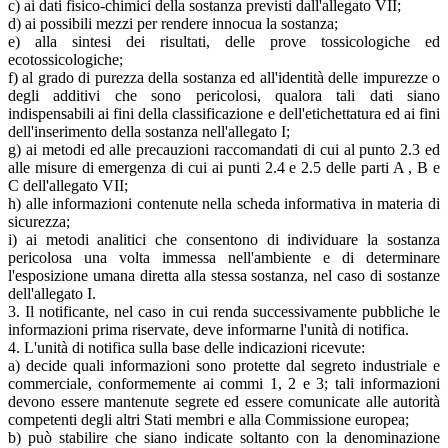
c) ai dati fisico-chimici della sostanza previsti dall'allegato VII;
d) ai possibili mezzi per rendere innocua la sostanza;
e) alla sintesi dei risultati, delle prove tossicologiche ed
ecotossicologiche;
f) al grado di purezza della sostanza ed all'identità delle impurezze o
degli additivi che sono pericolosi, qualora tali dati siano
indispensabili ai fini della classificazione e dell'etichettatura ed ai fini
dell'inserimento della sostanza nell'allegato I;
g) ai metodi ed alle precauzioni raccomandati di cui al punto 2.3 ed
alle misure di emergenza di cui ai punti 2.4 e 2.5 delle parti A , B e
C dell'allegato VII;
h) alle informazioni contenute nella scheda informativa in materia di
sicurezza;
i) ai metodi analitici che consentono di individuare la sostanza
pericolosa una volta immessa nell'ambiente e di determinare
l'esposizione umana diretta alla stessa sostanza, nel caso di sostanze
dell'allegato I.
3. Il notificante, nel caso in cui renda successivamente pubbliche le
informazioni prima riservate, deve informarne l'unità di notifica.
4. L'unità di notifica sulla base delle indicazioni ricevute:
a) decide quali informazioni sono protette dal segreto industriale e
commerciale, conformemente ai commi 1, 2 e 3; tali informazioni
devono essere mantenute segrete ed essere comunicate alle autorità
competenti degli altri Stati membri e alla Commissione europea;
b) può stabilire che siano indicate soltanto con la denominazione