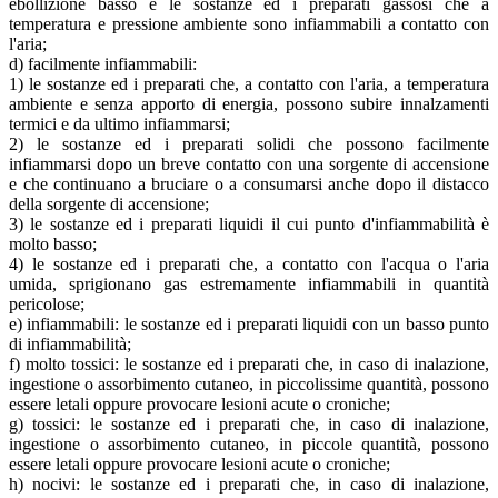
ebollizione basso e le sostanze ed i preparati gassosi che a
temperatura e pressione ambiente sono infiammabili a contatto con
l'aria;
d) facilmente infiammabili:
1) le sostanze ed i preparati che, a contatto con l'aria, a temperatura
ambiente e senza apporto di energia, possono subire innalzamenti
termici e da ultimo infiammarsi;
2) le sostanze ed i preparati solidi che possono facilmente
infiammarsi dopo un breve contatto con una sorgente di accensione
e che continuano a bruciare o a consumarsi anche dopo il distacco
della sorgente di accensione;
3) le sostanze ed i preparati liquidi il cui punto d'infiammabilità è
molto basso;
4) le sostanze ed i preparati che, a contatto con l'acqua o l'aria
umida, sprigionano gas estremamente infiammabili in quantità
pericolose;
e) infiammabili: le sostanze ed i preparati liquidi con un basso punto
di infiammabilità;
f) molto tossici: le sostanze ed i preparati che, in caso di inalazione,
ingestione o assorbimento cutaneo, in piccolissime quantità, possono
essere letali oppure provocare lesioni acute o croniche;
g) tossici: le sostanze ed i preparati che, in caso di inalazione,
ingestione o assorbimento cutaneo, in piccole quantità, possono
essere letali oppure provocare lesioni acute o croniche;
h) nocivi: le sostanze ed i preparati che, in caso di inalazione,