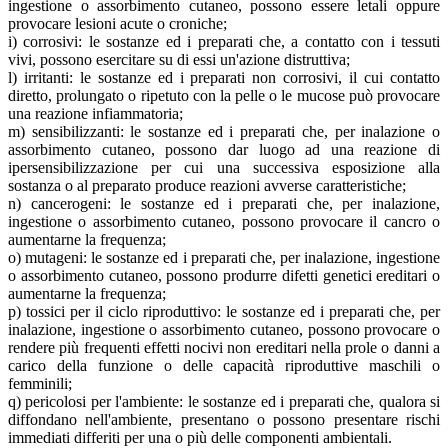
ingestione o assorbimento cutaneo, possono essere letali oppure
provocare lesioni acute o croniche;
i) corrosivi: le sostanze ed i preparati che, a contatto con i tessuti
vivi, possono esercitare su di essi un'azione distruttiva;
l) irritanti: le sostanze ed i preparati non corrosivi, il cui contatto
diretto, prolungato o ripetuto con la pelle o le mucose può provocare
una reazione infiammatoria;
m) sensibilizzanti: le sostanze ed i preparati che, per inalazione o
assorbimento cutaneo, possono dar luogo ad una reazione di
ipersensibilizzazione per cui una successiva esposizione alla
sostanza o al preparato produce reazioni avverse caratteristiche;
n) cancerogeni: le sostanze ed i preparati che, per inalazione,
ingestione o assorbimento cutaneo, possono provocare il cancro o
aumentarne la frequenza;
o) mutageni: le sostanze ed i preparati che, per inalazione, ingestione
o assorbimento cutaneo, possono produrre difetti genetici ereditari o
aumentarne la frequenza;
p) tossici per il ciclo riproduttivo: le sostanze ed i preparati che, per
inalazione, ingestione o assorbimento cutaneo, possono provocare o
rendere più frequenti effetti nocivi non ereditari nella prole o danni a
carico della funzione o delle capacità riproduttive maschili o
femminili;
q) pericolosi per l'ambiente: le sostanze ed i preparati che, qualora si
diffondano nell'ambiente, presentano o possono presentare rischi
immediati differiti per una o più delle componenti ambientali.