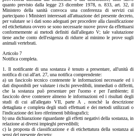
quanto previsto dalla legge 23 dicembre 1978, n. 833, art. 32, il
Ministero della sanità convoca una conferenza di servizi cui
partecipano i Ministeri interessati all'attuazione del presente decreto,
per valutare se i dati sono adeguati per procedere alla classificazione
ed etichettatura ovvero se sono necessarie nuove prove da effettuarsi
conformemente ai metodi definiti dall'allegato V; tale valutazione
tiene anche conto dell'esigenza di ridurre al minimo le prove sugli
animali vertebrati.
Articolo 7
Notifica completa.
1. Il notificante di una sostanza è tenuto a presentare, all'unità di
notifica di cui all'art. 27, una notifica comprendente:
a) un fascicolo tecnico contenente le informazioni necessarie ed i
dati disponibili per valutare i rischi prevedibili, immediati o differiti,
che la sostanza può presentare per l'uomo e per l'ambiente; il
fascicolo deve contenere almeno le informazioni ed i risultati degli
studi di cui all'allegato VII, parte A , nonchè la descrizione
dettagliata e completa degli studi effettuati e dei metodi utilizzati o
l'indicazione dei loro riferimenti bibliografici;
b) una dichiarazione riguardante gli effetti negativi della sostanza, in
relazione ai diversi impieghi prevedibili;
c) la proposta di classificazione e di etichettatura della sostanza ai
sensi del presente decreto;