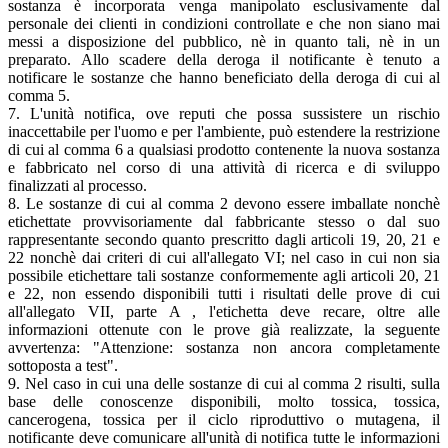
sostanza è incorporata venga manipolato esclusivamente dal
personale dei clienti in condizioni controllate e che non siano mai
messi a disposizione del pubblico, nè in quanto tali, nè in un
preparato. Allo scadere della deroga il notificante è tenuto a
notificare le sostanze che hanno beneficiato della deroga di cui al
comma 5.
7. L'unità notifica, ove reputi che possa sussistere un rischio
inaccettabile per l'uomo e per l'ambiente, può estendere la restrizione
di cui al comma 6 a qualsiasi prodotto contenente la nuova sostanza
e fabbricato nel corso di una attività di ricerca e di sviluppo
finalizzati al processo.
8. Le sostanze di cui al comma 2 devono essere imballate nonchè
etichettate provvisoriamente dal fabbricante stesso o dal suo
rappresentante secondo quanto prescritto dagli articoli 19, 20, 21 e
22 nonchè dai criteri di cui all'allegato VI; nel caso in cui non sia
possibile etichettare tali sostanze conformemente agli articoli 20, 21
e 22, non essendo disponibili tutti i risultati delle prove di cui
all'allegato VII, parte A , l'etichetta deve recare, oltre alle
informazioni ottenute con le prove già realizzate, la seguente
avvertenza: "Attenzione: sostanza non ancora completamente
sottoposta a test".
9. Nel caso in cui una delle sostanze di cui al comma 2 risulti, sulla
base delle conoscenze disponibili, molto tossica, tossica,
cancerogena, tossica per il ciclo riproduttivo o mutagena, il
notificante deve comunicare all'unità di notifica tutte le informazioni