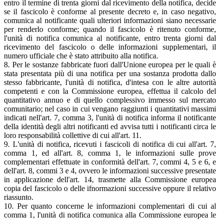
entro il termine di trenta giorni dal ricevimento della notifica, decide
se il fascicolo è conforme al presente decreto e, in caso negativo,
comunica al notificante quali ulteriori informazioni siano necessarie
per renderlo conforme; quando il fascicolo è ritenuto conforme,
l'unità di notifica comunica al notificante, entro trenta giorni dal
ricevimento del fascicolo o delle informazioni supplementari, il
numero ufficiale che è stato attribuito alla notifica.
8. Per le sostanze fabbricate fuori dall'Unione europea per le quali è
stata presentata più di una notifica per una sostanza prodotta dallo
stesso fabbricante, l'unità di notifica, d'intesa con le altre autorità
competenti e con la Commissione europea, effettua il calcolo del
quantitativo annuo e di quello complessivo immesso sul mercato
comunitario; nel caso in cui vengano raggiunti i quantitativi massimi
indicati nell'art. 7, comma 3, l'unità di notifica informa il notificante
della identità degli altri notificanti ed avvisa tutti i notificanti circa le
loro responsabilità collettive di cui all'art. 11.
9. L'unità di notifica, ricevuti i fascicoli di notifica di cui all'art. 7,
comma 1, ed all'art. 8, comma 1, le informazioni sulle prove
complementari effettuate in conformità dell'art. 7, commi 4, 5 e 6, e
dell'art. 8, commi 3 e 4, ovvero le informazioni successive presentate
in applicazione dell'art. 14, trasmette alla Commissione europea
copia del fascicolo o delle ifnormazioni successive oppure il relativo
riassunto.
10. Per quanto concerne le informazioni complementari di cui al
comma 1, l'unità di notifica comunica alla Commissione europea le