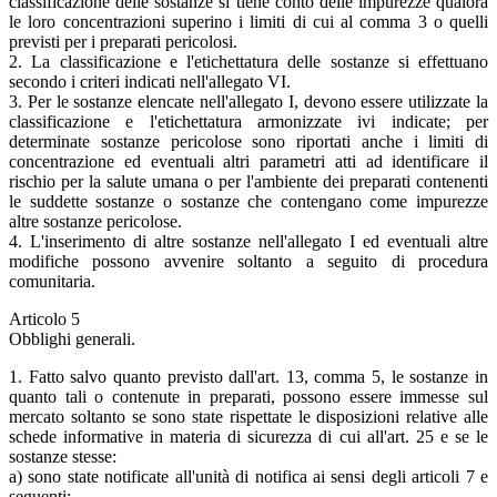
classificazione delle sostanze si tiene conto delle impurezze qualora
le loro concentrazioni superino i limiti di cui al comma 3 o quelli
previsti per i preparati pericolosi.
2. La classificazione e l'etichettatura delle sostanze si effettuano
secondo i criteri indicati nell'allegato VI.
3. Per le sostanze elencate nell'allegato I, devono essere utilizzate la
classificazione e l'etichettatura armonizzate ivi indicate; per
determinate sostanze pericolose sono riportati anche i limiti di
concentrazione ed eventuali altri parametri atti ad identificare il
rischio per la salute umana o per l'ambiente dei preparati contenenti
le suddette sostanze o sostanze che contengano come impurezze
altre sostanze pericolose.
4. L'inserimento di altre sostanze nell'allegato I ed eventuali altre
modifiche possono avvenire soltanto a seguito di procedura
comunitaria.
Articolo 5
Obblighi generali.
1. Fatto salvo quanto previsto dall'art. 13, comma 5, le sostanze in
quanto tali o contenute in preparati, possono essere immesse sul
mercato soltanto se sono state rispettate le disposizioni relative alle
schede informative in materia di sicurezza di cui all'art. 25 e se le
sostanze stesse:
a) sono state notificate all'unità di notifica ai sensi degli articoli 7 e
seguenti;