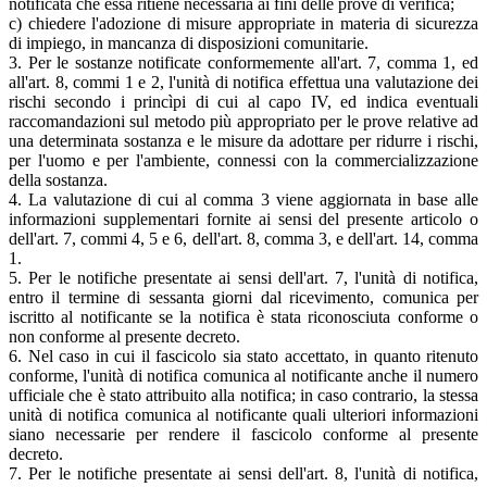
notificata che essa ritiene necessaria ai fini delle prove di verifica;
c) chiedere l'adozione di misure appropriate in materia di sicurezza
di impiego, in mancanza di disposizioni comunitarie.
3. Per le sostanze notificate conformemente all'art. 7, comma 1, ed
all'art. 8, commi 1 e 2, l'unità di notifica effettua una valutazione dei
rischi secondo i princìpi di cui al capo IV, ed indica eventuali
raccomandazioni sul metodo più appropriato per le prove relative ad
una determinata sostanza e le misure da adottare per ridurre i rischi,
per l'uomo e per l'ambiente, connessi con la commercializzazione
della sostanza.
4. La valutazione di cui al comma 3 viene aggiornata in base alle
informazioni supplementari fornite ai sensi del presente articolo o
dell'art. 7, commi 4, 5 e 6, dell'art. 8, comma 3, e dell'art. 14, comma
1.
5. Per le notifiche presentate ai sensi dell'art. 7, l'unità di notifica,
entro il termine di sessanta giorni dal ricevimento, comunica per
iscritto al notificante se la notifica è stata riconosciuta conforme o
non conforme al presente decreto.
6. Nel caso in cui il fascicolo sia stato accettato, in quanto ritenuto
conforme, l'unità di notifica comunica al notificante anche il numero
ufficiale che è stato attribuito alla notifica; in caso contrario, la stessa
unità di notifica comunica al notificante quali ulteriori informazioni
siano necessarie per rendere il fascicolo conforme al presente
decreto.
7. Per le notifiche presentate ai sensi dell'art. 8, l'unità di notifica,