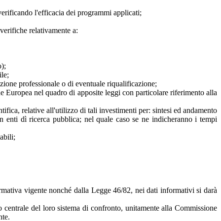
erificando l'efficacia dei programmi applicati;
erifiche relativamente a:
);
le;
azione professionale o di eventuale riqualificazione;
ne Europea nel quadro di apposite leggi con particolare riferimento alla
ifica, relative all'utilizzo di tali investimenti per: sintesi ed andamento
n enti dì ricerca pubblica; nel quale caso se ne indicheranno i tempi
abili;
ormativa vigente nonché dalla Legge 46/82, nei dati informativi si darà
nto centrale del loro sistema di confronto, unitamente alla Commissione
nte.