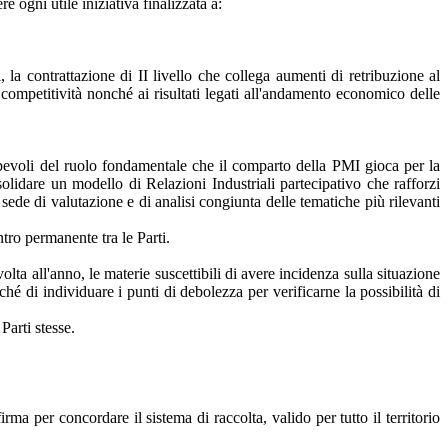
ogni utile iniziativa finalizzata a:
i, la contrattazione di II livello che collega aumenti di retribuzione al
la competitività nonché ai risultati legati all'andamento economico delle
apevoli del ruolo fondamentale che il comparto della PMI gioca per la
solidare un modello di Relazioni Industriali partecipativo che rafforzi
de di valutazione e di analisi congiunta delle tematiche più rilevanti
ro permanente tra le Parti.
ta all'anno, le materie suscettibili di avere incidenza sulla situazione
ché di individuare i punti di debolezza per verificarne la possibilità di
Parti stesse.
a per concordare il sistema di raccolta, valido per tutto il territorio