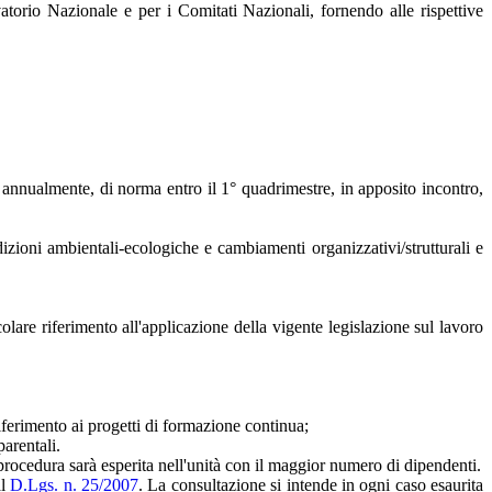
vatorio Nazionale e per i Comitati Nazionali, fornendo alle rispettive
e, annualmente, di norma entro il 1° quadrimestre, in apposito incontro,
dizioni ambientali-ecologiche e cambiamenti organizzativi/strutturali e
olare riferimento all'applicazione della vigente legislazione sul lavoro
 riferimento ai progetti di formazione continua;
parentali.
e procedura sarà esperita nell'unità con il maggior numero di dipendenti.
al
D.Lgs. n. 25/2007
. La consultazione si intende in ogni caso esaurita