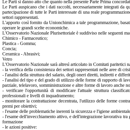
Le Parti si danno atto che quanto nella presente Parte Prima concordato
Le Parti auspicano che i dati raccolti, necessariamente integrati da qu
partecipazione di tutte le Parti interessate di una reale programmazione
settori rappresentati.
L'apporto così fornito da Unionchimica a tale programmazione, basata su
operare le grandi scelte economiche.
L'Osservatorio Nazionale Plurisettoriale è suddiviso nelle seguenti ma
Chimico - Farmaceutico;
Plastica - Gomma;
Concia;
Ceramica - Abrasivi;
Vetro
L'Osservatorio Nazionale sarà altresì articolato in Comitati paritetici n
- la verifica della consistenza dei settori rappresentati nelle aree di crisi
- l'analisi della struttura del salario, degli oneri diretti, indiretti e differit
- l'analisi del tipo e del grado di utilizzo delle forme di rapporto di l
parziale, telelavoro, somministrazione e altre forme di lavoro anche n
- verificare l'opportunità di modificare l'attuale struttura classif
professionali e livelli di inquadramento;
- monitorare la contrattazione decentrata, l'utilizzo delle forme contrat
premi per obiettivi;
- l'esame delle problematiche inerenti la sicurezza e l'igiene ambientale,
- l'esame dell'invecchiamento attivo, e dell'integrazione lavorativa tra 
formazione
- le azioni positive: