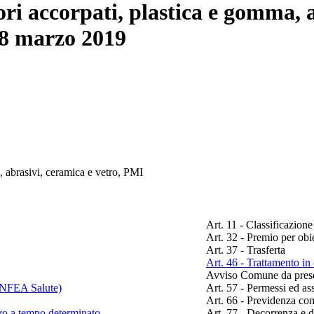
ori accorpati, plastica e gomma, 
 8 marzo 2019
, abrasivi, ceramica e vetro, PMI
Art. 11 - Classificazione
Art. 32 - Premio per obie
Art. 37 - Trasferta
Art. 46 - Trattamento in
Avviso Comune da pre
/ENFEA Salute)
Art. 57 - Permessi ed ass
Art. 66 - Previdenza c
oro a tempo determinato
Art. 77 - Decorrenza e d