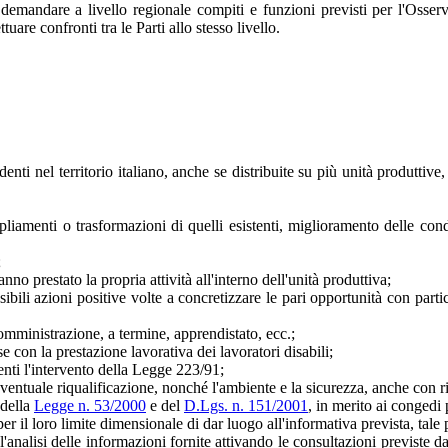
 demandare a livello regionale compiti e funzioni previsti per l'Osser
ttuare confronti tra le Parti allo stesso livello.
nti nel territorio italiano, anche se distribuite su più unità produttiv
pliamenti o trasformazioni di quelli esistenti, miglioramento delle con
;
nno prestato la propria attività all'interno dell'unità produttiva;
ili azioni positive volte a concretizzare le pari opportunità con partic
 somministrazione, a termine, apprendistato, ecc.;
 con la prestazione lavorativa dei lavoratori disabili;
enti l'intervento della Legge 223/91;
oro eventuale riqualificazione, nonché l'ambiente e la sicurezza, anche con
 della
Legge n. 53/2000
e del
D.Lgs. n. 151/2001
, in merito ai congedi 
er il loro limite dimensionale di dar luogo all'informativa prevista, tal
analisi delle informazioni fornite attivando le consultazioni previste d