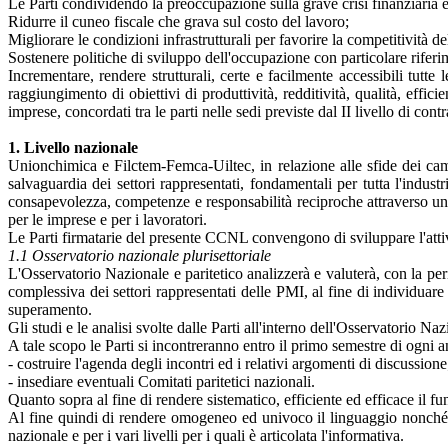
Le Parti condividendo la preoccupazione sulla grave crisi finanziaria e
Ridurre il cuneo fiscale che grava sul costo del lavoro;
Migliorare le condizioni infrastrutturali per favorire la competitività de
Sostenere politiche di sviluppo dell'occupazione con particolare rifer
Incrementare, rendere strutturali, certe e facilmente accessibili tutte 
raggiungimento di obiettivi di produttività, redditività, qualità, effic
imprese, concordati tra le parti nelle sedi previste dal II livello di cont
1. Livello nazionale
Unionchimica e Filctem-Femca-Uiltec, in relazione alle sfide dei cam
salvaguardia dei settori rappresentati, fondamentali per tutta l'indus
consapevolezza, competenze e responsabilità reciproche attraverso un 
per le imprese e per i lavoratori.
Le Parti firmatarie del presente CCNL convengono di sviluppare l'atti
1.1 Osservatorio nazionale plurisettoriale
L'Osservatorio Nazionale e paritetico analizzerà e valuterà, con la per
complessiva dei settori rappresentati delle PMI, al fine di individuare 
superamento.
Gli studi e le analisi svolte dalle Parti all'interno dell'Osservatorio Na
A tale scopo le Parti si incontreranno entro il primo semestre di ogni 
- costruire l'agenda degli incontri ed i relativi argomenti di discussione
- insediare eventuali Comitati paritetici nazionali.
Quanto sopra al fine di rendere sistematico, efficiente ed efficace il 
Al fine quindi di rendere omogeneo ed univoco il linguaggio nonché uni
nazionale e per i vari livelli per i quali è articolata l'informativa.