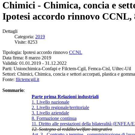
Chimici - Chimica, concia e sett
Ipotesi accordo rinnovo CCNL,
Dettagli
Categoria:
2019
Visite: 8253
Tipologia: Ipotesi accordo rinnovo
CCNL
Data firma: 8 marzo 2019
Validità: 01.01.2019 - 31.12.2022
Parti: Unionchimica-Confapi e Filctem-Cgil, Femca-Cisl, Uiltec-Uil
Settori: Chimici, Chimica, concia e settori accorpati, plastica e gomma
Fonte:
filctemcgil.it
Sommario
:
Parte prima Relazioni industriali
1. Livello nazionale
2. Livello regionale/territoriale
3. Livello aziendale
8. Formazione continua
11. Diritto alle prestazioni della bilateralità (ENFEA
12. Sostegno al reddito/welfare integrativo
Art. 3 - Contratto a termine - somministrazione di lav