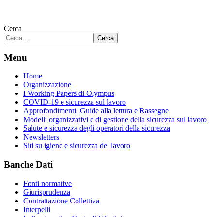
Cerca
Cerca
Menu
Home
Organizzazione
I Working Papers di Olympus
COVID-19 e sicurezza sul lavoro
Approfondimenti, Guide alla lettura e Rassegne
Modelli organizzativi e di gestione della sicurezza sul lavoro
Salute e sicurezza degli operatori della sicurezza
Newsletters
Siti su igiene e sicurezza del lavoro
Banche Dati
Fonti normative
Giurisprudenza
Contrattazione Collettiva
Interpelli