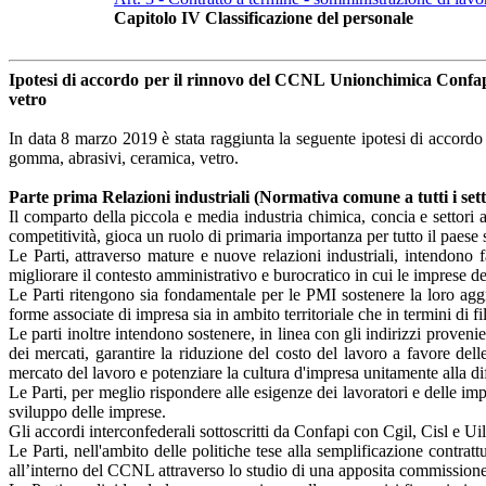
Capitolo IV Classificazione del personale
Ipotesi di accordo per il rinnovo del CCNL Unionchimica Confapi p
vetro
In data 8 marzo 2019 è stata raggiunta la seguente ipotesi di accordo
gomma, abrasivi, ceramica, vetro.
Parte prima Relazioni industriali (Normativa comune a tutti i sett
Il comparto della piccola e media industria chimica, concia e settori 
competitività, gioca un ruolo di primaria importanza per tutto il paese 
Le Parti, attraverso mature e nuove relazioni industriali, intendono fa
migliorare il contesto amministrativo e burocratico in cui le imprese de
Le Parti ritengono sia fondamentale per le PMI sostenere la loro aggreg
forme associate di impresa sia in ambito territoriale che in termini di fi
Le parti inoltre intendono sostenere, in linea con gli indirizzi provenie
dei mercati, garantire la riduzione del costo del lavoro a favore del
mercato del lavoro e potenziare la cultura d'impresa unitamente alla dif
Le Parti, per meglio rispondere alle esigenze dei lavoratori e delle im
sviluppo delle imprese.
Gli accordi interconfederali sottoscritti da Confapi con Cgil, Cisl e 
Le Parti, nell'ambito delle politiche tese alla semplificazione contra
all’interno del CCNL attraverso lo studio di una apposita commissione p