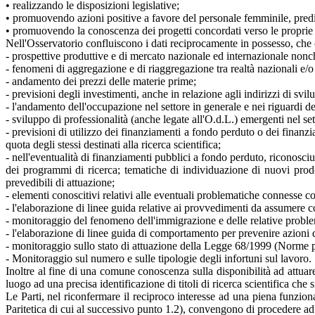
• realizzando le disposizioni legislative;
• promuovendo azioni positive a favore del personale femminile, predis
• promuovendo la conoscenza dei progetti concordati verso le proprie s
Nell'Osservatorio confluiscono i dati reciprocamente in possesso, ch
- prospettive produttive e di mercato nazionale ed internazionale nonch
- fenomeni di aggregazione e di riaggregazione tra realtà nazionali e/o 
- andamento dei prezzi delle materie prime;
- previsioni degli investimenti, anche in relazione agli indirizzi di svi
- l'andamento dell'occupazione nel settore in generale e nei riguardi de
- sviluppo di professionalità (anche legate all'O.d.L.) emergenti nel se
- previsioni di utilizzo dei finanziamenti a fondo perduto o dei finanz
quota degli stessi destinati alla ricerca scientifica;
- nell'eventualità di finanziamenti pubblici a fondo perduto, riconosciuti
dei programmi di ricerca; tematiche di individuazione di nuovi prodo
prevedibili di attuazione;
- elementi conoscitivi relativi alle eventuali problematiche connesse co
- l'elaborazione di linee guida relative ai provvedimenti da assumere co
- monitoraggio del fenomeno dell'immigrazione e delle relative probl
- l'elaborazione di linee guida di comportamento per prevenire azioni 
- monitoraggio sullo stato di attuazione della Legge 68/1999 (Norme per 
- Monitoraggio sul numero e sulle tipologie degli infortuni sul lavoro.
Inoltre al fine di una comune conoscenza sulla disponibilità ad attuar
luogo ad una precisa identificazione di titoli di ricerca scientifica che 
Le Parti, nel riconfermare il reciproco interesse ad una piena funzion
Paritetica di cui al successivo punto 1.2), convengono di procedere a