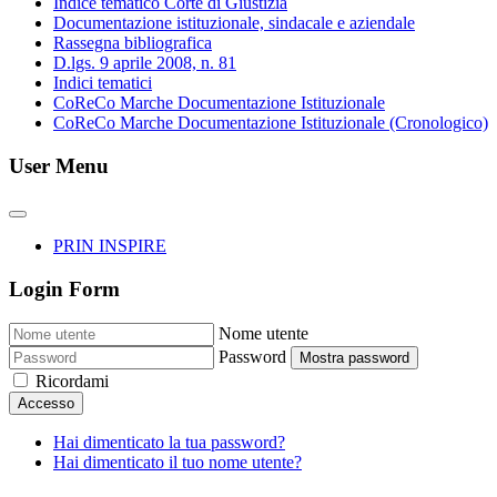
Indice tematico Corte di Giustizia
Documentazione istituzionale, sindacale e aziendale
Rassegna bibliografica
D.lgs. 9 aprile 2008, n. 81
Indici tematici
CoReCo Marche Documentazione Istituzionale
CoReCo Marche Documentazione Istituzionale (Cronologico)
User Menu
PRIN INSPIRE
Login Form
Nome utente
Password
Mostra password
Ricordami
Accesso
Hai dimenticato la tua password?
Hai dimenticato il tuo nome utente?