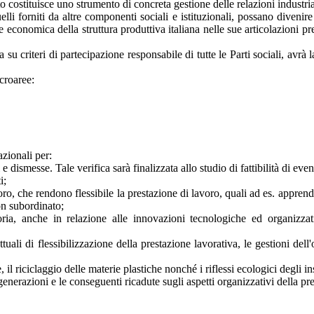
 costituisce uno strumento di concreta gestione delle relazioni industria
elli forniti da altre componenti sociali e istituzionali, possano diveni
 economica della struttura produttiva italiana nelle sue articolazioni pr
 criteri di partecipazione responsabile di tutte le Parti sociali, avrà 
croaree:
azionali per:
 e dismesse. Tale verifica sarà finalizzata allo studio di fattibilità di even
i;
avoro, che rendono flessibile la prestazione di lavoro, quali ad es. appre
on subordinato;
icatoria, anche in relazione alle innovazioni tecnologiche ed organizza
tuali di flessibilizzazione della prestazione lavorativa, le gestioni dell
 il riciclaggio delle materie plastiche nonché i riflessi ecologici degli in
generazioni e le conseguenti ricadute sugli aspetti organizzativi della pres