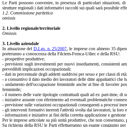
Le Parti possono convenire, in presenza di particolari situazioni, di
strutture regionali i dati informativi raccolti sui quali sarà possibile effe
1.2. Commissione paritetica
omissis
2. Livello regionale/territoriale
Omissis
3. Livello aziendale
In attuazione del
D.Lgs. n. 25/2007
, le imprese con almeno 35 dipende
porteranno a conoscenza della Filctem-Femca-Uiltec e della RSU:
- prospettive produttive;
- previsioni sugli investimenti per nuovi insediamenti, consistenti am
prevedibili implicazioni occupazionali;
- dati in percentuale degli addetti suddivisi per sesso e per classi di età
- a consuntivo il dato medio dei lavoratori delle ditte appaltatrici che ha
- andamento dell'occupazione femminile anche al fine di favorire possib
femminile;
- il numero delle varie tipologie contrattuali quali ad es: part-time, di
- iniziative assunte con riferimento ad eventuali problematiche connesse
- previsione sulle variazioni occupazionali conseguenti a processi iner
- gli interventi formativi inerenti l'attività svolta dai lavoratori, la l
- informazioni e iniziative ai fini della corretta applicazione e gestione
Per le imprese articolate su più unità produttive, che non consentano, p
Su richiesta della RSU le Parti effettueranno un esame congiunto per l'