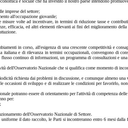
conomica e sociale che ha investito il nostro paese intendono promuovere 
lle imprese del settore;
imento all'occupazione giovanile;
le misure volte ad incentivare, in termini di riduzione tasse e contribut
ienze, efficacia, ed altri elementi rilevanti ai fini del miglioramento del
rattazione.
biamenti in corso, all'esigenza di una crescente competitività e cons
tria italiana e di rilevanza in termini occupazionali, convengono di con
flusso continuo di informazioni, un programma di consultazioni e una se
vità dell'Osservatorio Nazionale che si qualifica come momento di incont
iodicità richiesta dai problemi in discussione, e comunque almeno una vol
le occasioni di sviluppo e di realizzare le condizioni per favorirlo, non
zionale potranno essere di orientamento per l'attività di competenza delle 
anno per:
;
funzionamento dell'Osservatorio Nazionale di Settore.
forme il dato raccolto, le Parti si incontreranno entro 6 mesi dalla firm