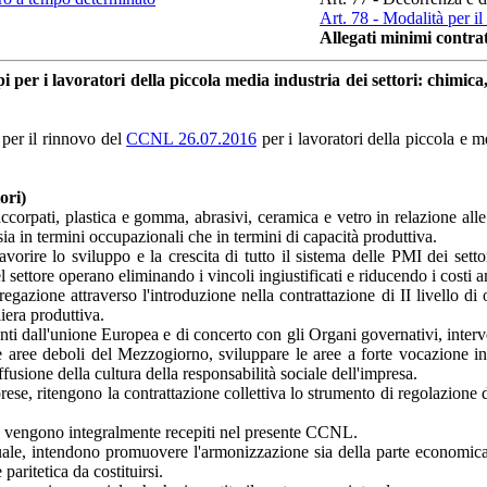
Art. 78 - Modalità per 
Allegati minimi contrat
er i lavoratori della piccola media industria dei settori: chimica, 
 per il rinnovo del
CCNL 26.07.2016
per i lavoratori della piccola e me
ori)
accorpati, plastica e gomma, abrasivi, ceramica e vetro in relazione alle
sia in termini occupazionali che in termini di capacità produttiva.
vorire lo sviluppo e la crescita di tutto il sistema delle PMI dei settor
l settore operano eliminando i vincoli ingiustificati e riducendo i costi 
azione attraverso l'introduzione nella contrattazione di II livello di o
liera produttiva.
nti dall'unione Europea e di concerto con gli Organi governativi, interven
le aree deboli del Mezzogiorno, sviluppare le aree a forte vocazione ind
fusione della cultura della responsabilità sociale dell'impresa.
prese, ritengono la contrattazione collettiva lo strumento di regolazion
Uil vengono integralmente recepiti nel presente CCNL.
ttuale, intendono promuovere l'armonizzazione sia della parte economica c
aritetica da costituirsi.