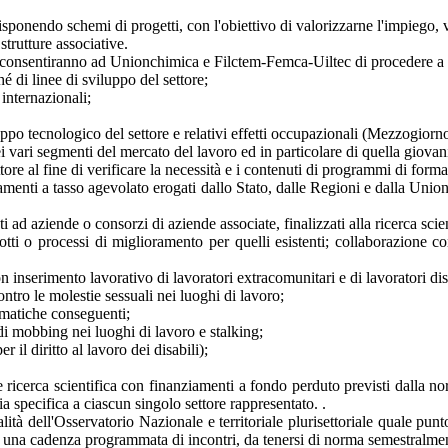
ponendo schemi di progetti, con l'obiettivo di valorizzarne l'impiego, v
trutture associative.
e consentiranno ad Unionchimica e Filctem-Femca-Uiltec di procedere a v
é di linee di sviluppo del settore;
internazionali;
luppo tecnologico del settore e relativi effetti occupazionali (Mezzogiorno
i vari segmenti del mercato del lavoro ed in particolare di quella giovani
ttore al fine di verificare la necessità e i contenuti di programmi di form
iamenti a tasso agevolato erogati dallo Stato, dalle Regioni e dalla Unio
 ad aziende o consorzi di aziende associate, finalizzati alla ricerca scient
tti o processi di miglioramento per quelli esistenti; collaborazione co
n inserimento lavorativo di lavoratori extracomunitari e di lavoratori dis
ntro le molestie sessuali nei luoghi di lavoro;
ematiche conseguenti;
di mobbing nei luoghi di lavoro e stalking;
il diritto al lavoro dei disabili);
e ricerca scientifica con finanziamenti a fondo perduto previsti dalla n
sia specifica a ciascun singolo settore rappresentato. .
alità dell'Osservatorio Nazionale e territoriale plurisettoriale quale pu
d una cadenza programmata di incontri, da tenersi di norma semestralme