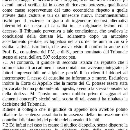
eventi nuovi verificatisi in corso di ricovero potessero qualificarsi
come cause sopravvenute del tutto eccentriche rispetto a quelle
attivate dalla caduta e tali da innescare nuovi, incommensurabili
rischi per il paziente in grado di ingenerare decorsi alternativi
interruttivi del nesso di causalità tra le originarie lesioni ed il
decesso. Il Tribunale perveniva a tale conclusione, che avallava le
conclusioni della dott.ssa M., solamente dopo un articolato
accertamento peritale, sviluppatosi nell'arco dei tre anni in cui si è
svolta l'attività istruttoria, che aveva visto il confronto anche del
Prof. B., consulente del PM, e di S., perito nominato dal Tribunale
stesso ai sensi dell'art. 507 cod.proc.pen.
7.1 Al contrario, il giudice di seconda istanza ha reputato che i
summenzionati accadimenti nosocomiali non avevano integrato né
fattori imprevedibili né atipici e perciò li ha ritenuti inidonei ad
interrompere il nesso di causalità tra infortunio e morte. Escludeva
inoltre la Corte di Appello che la morte del C. potesse essere stata
provocata da una polmonite ab ingestis, avendo la stessa consulenza
della dott.ssa M. "posto un mero dubbio privo di agganci ad
elementi concreti"; sicché sulla scorta di tali assunti ha ribaltato la
decisione del Tribunale.
Ritiene il collegio che il giudice di appello non avrebbe potuto
ribaltare la sentenza assolutoria in assenza della rinnovazione dei
contributi dichiarativi dei periti e dei consulenti in atti.
7.2 Ed infatti nel caso in esame il giudice d'appello, senza disporre la