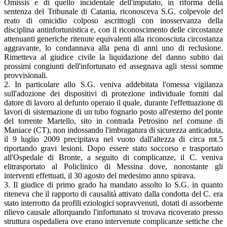
Omissis e di quello incidentale dell'imputato, in riforma della
sentenza del Tribunale di Catania, riconosceva S.G. colpevole del
reato di omicidio colposo ascrittogli con inosservanza della
disciplina antinfortunistica e, con il riconoscimento delle circostanze
attenuanti generiche ritenute equivalenti alla riconosciuta circostanza
aggravante, lo condannava alla pena di anni uno di reclusione.
Rimetteva al giudice civile la liquidazione del danno subito dai
prossimi congiunti dell'infortunato ed assegnava agli stessi somme
provvisionali.
2. In particolare allo S.G. veniva addebitata l'omessa vigilanza
sull'adozione dei dispositivi di protezione individuale forniti dal
datore di lavoro al defunto operaio il quale, durante l'effettuazione di
lavori di sistemazione di un tubo fognario posto all'esterno del ponte
del torrente Martello, sito in contrada Petrosino nel comune di
Maniace (CT), non indossando l'imbragatura di sicurezza anticaduta,
il 9 luglio 2009 precipitava nel vuoto dall'altezza di circa mt.5
riportando gravi lesioni. Dopo essere stato soccorso e trasportato
all'Ospedale di Bronte, a seguito di complicanze, il C. veniva
elitrasportato al Policlinico di Messina dove, nonostante gli
interventi effettuati, il 30 agosto del medesimo anno spirava.
3. Il giudice di primo grado ha mandato assolto lo S.G. in quanto
riteneva che il rapporto di causalità attivato dalla condotta del C. era
stato interrotto da profili eziologici sopravvenuti, dotati di assorbente
rilievo causale allorquando l'infortunato si trovava ricoverato presso
struttura ospedaliera ove erano intervenute complicanze settiche che