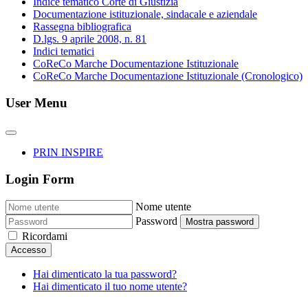
Indice tematico Corte di Giustizia
Documentazione istituzionale, sindacale e aziendale
Rassegna bibliografica
D.lgs. 9 aprile 2008, n. 81
Indici tematici
CoReCo Marche Documentazione Istituzionale
CoReCo Marche Documentazione Istituzionale (Cronologico)
User Menu
PRIN INSPIRE
Login Form
Nome utente
Password
Mostra password
Ricordami
Accesso
Hai dimenticato la tua password?
Hai dimenticato il tuo nome utente?