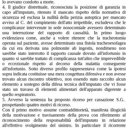
lo avevano condotto a morte.
4. Il giudice distrettuale, riconosciuta la posizione di garanzia in
capo all'imputato, ritenuto il mancato rispetto della normativa di
sicurezza ed esclusa la nullità della perizia autoptica per mancato
avviso al C. del compimento dell'atto irripetibile, escludeva che le
complicanze intervenute in sede nosocomiale avessero determinato
una interruzione del rapporto di causalità. In primo luogo
evidenziava come, anche a volere ritenere che la tracheotomia
operata sul paziente, avesse determinato una fistola tracheoesofagea
da cui era derivata una polmonite ab ingestis, nondimeno non
sarebbe stato interrotto il rapporto causale dovuto all'infortunio in
quanto si sarebbe trattato di complicanza tutt'altro che imprevedibile
o eccezionale rispetto al decorso della malattia conseguente
all'infortunio. Sotto diverso profilo rappresentava come la ipotesi
sopra indicata costituisse una mera congettura difensiva e non avesse
trovato alcun riscontro obiettivo, non essendo stato raccolto alcun
elemento a sostegno della difesa tecnica dell'imputato che vi fosse
stato un travaso di elementi alimentari dell'apparato digerente a
quello respiratorio.
5. Avverso la sentenza ha proposto ricorso per cassazione S.G.
prospettando quattro motivi di ricorso.
Con il primo motivo assume contraddittorietà, manifesta illogicità
della motivazione e travisamento della prova con riferimento al
riconoscimento della responsabilità dell'imputato in relazione
all'effettivo svolgimento del sinistro. In particolare il ricorrente