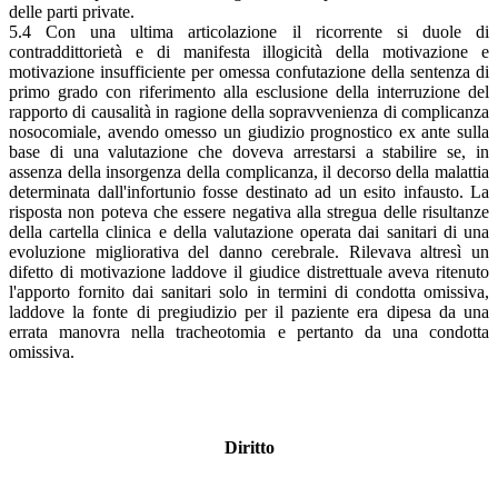
delle parti private.
5.4 Con una ultima articolazione il ricorrente si duole di
contraddittorietà e di manifesta illogicità della motivazione e
motivazione insufficiente per omessa confutazione della sentenza di
primo grado con riferimento alla esclusione della interruzione del
rapporto di causalità in ragione della sopravvenienza di complicanza
nosocomiale, avendo omesso un giudizio prognostico ex ante sulla
base di una valutazione che doveva arrestarsi a stabilire se, in
assenza della insorgenza della complicanza, il decorso della malattia
determinata dall'infortunio fosse destinato ad un esito infausto. La
risposta non poteva che essere negativa alla stregua delle risultanze
della cartella clinica e della valutazione operata dai sanitari di una
evoluzione migliorativa del danno cerebrale. Rilevava altresì un
difetto di motivazione laddove il giudice distrettuale aveva ritenuto
l'apporto fornito dai sanitari solo in termini di condotta omissiva,
laddove la fonte di pregiudizio per il paziente era dipesa da una
errata manovra nella tracheotomia e pertanto da una condotta
omissiva.
Diritto