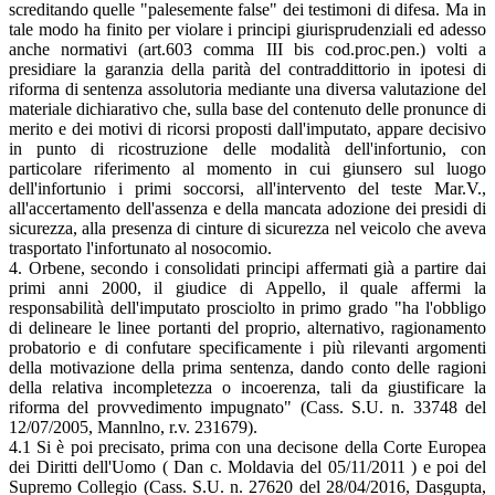
screditando quelle "palesemente false" dei testimoni di difesa. Ma in
tale modo ha finito per violare i principi giurisprudenziali ed adesso
anche normativi (art.603 comma III bis cod.proc.pen.) volti a
presidiare la garanzia della parità del contraddittorio in ipotesi di
riforma di sentenza assolutoria mediante una diversa valutazione del
materiale dichiarativo che, sulla base del contenuto delle pronunce di
merito e dei motivi di ricorsi proposti dall'imputato, appare decisivo
in punto di ricostruzione delle modalità dell'infortunio, con
particolare riferimento al momento in cui giunsero sul luogo
dell'infortunio i primi soccorsi, all'intervento del teste Mar.V.,
all'accertamento dell'assenza e della mancata adozione dei presidi di
sicurezza, alla presenza di cinture di sicurezza nel veicolo che aveva
trasportato l'infortunato al nosocomio.
4. Orbene, secondo i consolidati principi affermati già a partire dai
primi anni 2000, il giudice di Appello, il quale affermi la
responsabilità dell'imputato prosciolto in primo grado "ha l'obbligo
di delineare le linee portanti del proprio, alternativo, ragionamento
probatorio e di confutare specificamente i più rilevanti argomenti
della motivazione della prima sentenza, dando conto delle ragioni
della relativa incompletezza o incoerenza, tali da giustificare la
riforma del provvedimento impugnato" (Cass. S.U. n. 33748 del
12/07/2005, Mannlno, r.v. 231679).
4.1 Si è poi precisato, prima con una decisone della Corte Europea
dei Diritti dell'Uomo ( Dan c. Moldavia del 05/11/2011 ) e poi del
Supremo Collegio (Cass. S.U. n. 27620 del 28/04/2016, Dasgupta,