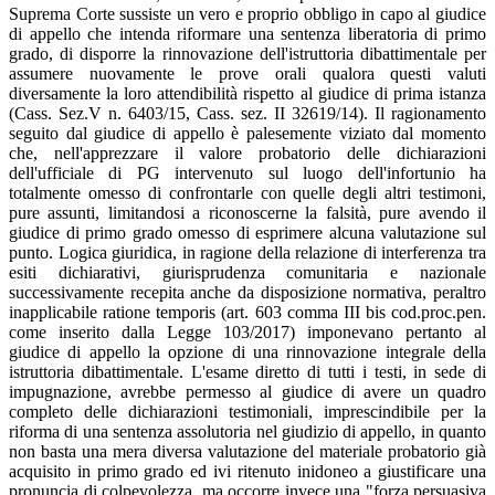
Suprema Corte sussiste un vero e proprio obbligo in capo al giudice
di appello che intenda riformare una sentenza liberatoria di primo
grado, di disporre la rinnovazione dell'istruttoria dibattimentale per
assumere nuovamente le prove orali qualora questi valuti
diversamente la loro attendibilità rispetto al giudice di prima istanza
(Cass. Sez.V n. 6403/15, Cass. sez. II 32619/14). Il ragionamento
seguito dal giudice di appello è palesemente viziato dal momento
che, nell'apprezzare il valore probatorio delle dichiarazioni
dell'ufficiale di PG intervenuto sul luogo dell'infortunio ha
totalmente omesso di confrontarle con quelle degli altri testimoni,
pure assunti, limitandosi a riconoscerne la falsità, pure avendo il
giudice di primo grado omesso di esprimere alcuna valutazione sul
punto. Logica giuridica, in ragione della relazione di interferenza tra
esiti dichiarativi, giurisprudenza comunitaria e nazionale
successivamente recepita anche da disposizione normativa, peraltro
inapplicabile ratione temporis (art. 603 comma III bis cod.proc.pen.
come inserito dalla Legge 103/2017) imponevano pertanto al
giudice di appello la opzione di una rinnovazione integrale della
istruttoria dibattimentale. L'esame diretto di tutti i testi, in sede di
impugnazione, avrebbe permesso al giudice di avere un quadro
completo delle dichiarazioni testimoniali, imprescindibile per la
riforma di una sentenza assolutoria nel giudizio di appello, in quanto
non basta una mera diversa valutazione del materiale probatorio già
acquisito in primo grado ed ivi ritenuto inidoneo a giustificare una
pronuncia di colpevolezza, ma occorre invece una "forza persuasiva