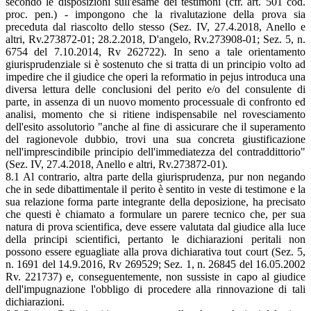
secondo le disposizioni sull'esame dei testimoni (cfr. art. 501 cod.
proc. pen.) - impongono che la rivalutazione della prova sia
preceduta dal riascolto dello stesso (Sez. IV, 27.4.2018, Anello e
altri, Rv.273872-01; 28.2.2018, D'angelo, Rv.273908-01; Sez. 5, n.
6754 del 7.10.2014, Rv 262722). In seno a tale orientamento
giurisprudenziale si è sostenuto che si tratta di un principio volto ad
impedire che il giudice che operi la reformatio in pejus introduca una
diversa lettura delle conclusioni del perito e/o del consulente di
parte, in assenza di un nuovo momento processuale di confronto ed
analisi, momento che si ritiene indispensabile nel rovesciamento
dell'esito assolutorio "anche al fine di assicurare che il superamento
del ragionevole dubbio, trovi una sua concreta giustificazione
nell'imprescindibile principio dell'immediatezza del contraddittorio"
(Sez. IV, 27.4.2018, Anello e altri, Rv.273872-01).
8.1 Al contrario, altra parte della giurisprudenza, pur non negando
che in sede dibattimentale il perito è sentito in veste di testimone e la
sua relazione forma parte integrante della deposizione, ha precisato
che questi è chiamato a formulare un parere tecnico che, per sua
natura di prova scientifica, deve essere valutata dal giudice alla luce
della principi scientifici, pertanto le dichiarazioni peritali non
possono essere eguagliate alla prova dichiarativa tout court (Sez. 5,
n. 1691 del 14.9.2016, Rv 269529; Sez. 1, n. 26845 del 16.05.2002
Rv. 221737) e, conseguentemente, non sussiste in capo al giudice
dell'impugnazione l'obbligo di procedere alla rinnovazione di tali
dichiarazioni.