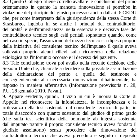
8.2 Questo Collegio ritiene corretto avallare le conclusioni del primo
orientamento in quanto la mancata rinnovazione si porrebbe in
violazione del principio del giusto processo sancito dall'art. 6 CEDU
che, per come interpretato dalla giurisprudenza della stessa Corte di
Strasburgo, ingloba in sé anche i principi del contraddittorio,
dell'oralità e dell'immediatezza nella essenziale e decisiva fase del
contraddittorio tecnico sugli esiti peritali soprattutto quando, come
nel caso in specie, l'assunzione del mezzo tecnico sia dipeso proprio
dalla iniziativa del consulente tecnico dell'imputato il quale aveva
sollevato proprio alcuni rilievi sulla ricorrenza della relazione
eziologica tra l'infortunio occorso e il decesso del paziente.
8.3 Tale conclusione trova poi avallo nella recente decisione delle
Sezioni Unite che, chiamate a decidere sulla possibile assimilazione
della dichiarazione del perito a quella del testimone e
conseguentemente alla necessaria rinnovazione dibattimentale, ha
risposto in maniera affermativa (Informazione provvisoria n. 28,
P.U. 28 gennaio 2019, Pavan).
9. Appare evidente, quindi, il vizio in cui è incorsa la Corte di
Appello nel riconoscere la infondatezza, la incompletezza e la
irrilevanza della tesi sostenuta dal consulente tecnico di parte, in
totale disaccordo con quanto sostenuto dal giudice di primo grado
(che sulla tesi scientifica della polmonite ab ingestis sostenuta
dall'imputato tramite il proprio consulente tecnico aveva fondato il
giudizio assolutorio) senza procedere alla rinnovazione del
contraddittorio tecnico che aveva preceduto e seguito il deposito