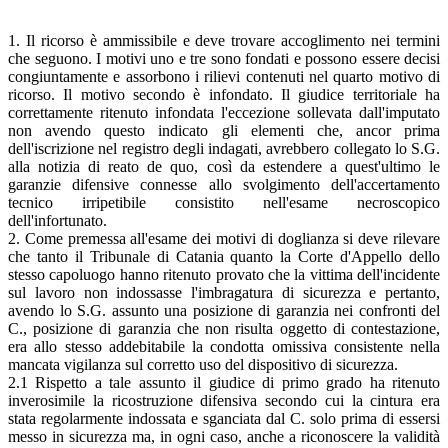
1. Il ricorso è ammissibile e deve trovare accoglimento nei termini
che seguono. I motivi uno e tre sono fondati e possono essere decisi
congiuntamente e assorbono i rilievi contenuti nel quarto motivo di
ricorso. Il motivo secondo è infondato. Il giudice territoriale ha
correttamente ritenuto infondata l'eccezione sollevata dall'imputato
non avendo questo indicato gli elementi che, ancor prima
dell'iscrizione nel registro degli indagati, avrebbero collegato lo S.G.
alla notizia di reato de quo, così da estendere a quest'ultimo le
garanzie difensive connesse allo svolgimento dell'accertamento
tecnico irripetibile consistito nell'esame necroscopico
dell'infortunato.
2. Come premessa all'esame dei motivi di doglianza si deve rilevare
che tanto il Tribunale di Catania quanto la Corte d'Appello dello
stesso capoluogo hanno ritenuto provato che la vittima dell'incidente
sul lavoro non indossasse l'imbragatura di sicurezza e pertanto,
avendo lo S.G. assunto una posizione di garanzia nei confronti del
C., posizione di garanzia che non risulta oggetto di contestazione,
era allo stesso addebitabile la condotta omissiva consistente nella
mancata vigilanza sul corretto uso del dispositivo di sicurezza.
2.1 Rispetto a tale assunto il giudice di primo grado ha ritenuto
inverosimile la ricostruzione difensiva secondo cui la cintura era
stata regolarmente indossata e sganciata dal C. solo prima di essersi
messo in sicurezza ma, in ogni caso, anche a riconoscere la validità