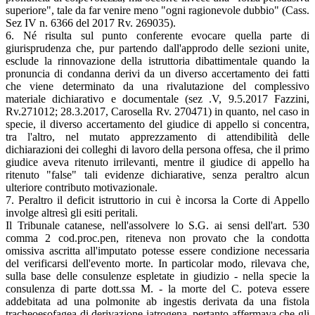
superiore", tale da far venire meno "ogni ragionevole dubbio" (Cass.
Sez IV n. 6366 del 2017 Rv. 269035).
6. Né risulta sul punto conferente evocare quella parte di
giurisprudenza che, pur partendo dall'approdo delle sezioni unite,
esclude la rinnovazione della istruttoria dibattimentale quando la
pronuncia di condanna derivi da un diverso accertamento dei fatti
che viene determinato da una rivalutazione del complessivo
materiale dichiarativo e documentale (sez .V, 9.5.2017 Fazzini,
Rv.271012; 28.3.2017, Carosella Rv. 270471) in quanto, nel caso in
specie, il diverso accertamento del giudice di appello si concentra,
tra l'altro, nel mutato apprezzamento di attendibilità delle
dichiarazioni dei colleghi di lavoro della persona offesa, che il primo
giudice aveva ritenuto irrilevanti, mentre il giudice di appello ha
ritenuto "false" tali evidenze dichiarative, senza peraltro alcun
ulteriore contributo motivazionale.
7. Peraltro il deficit istruttorio in cui è incorsa la Corte di Appello
involge altresì gli esiti peritali.
Il Tribunale catanese, nell'assolvere lo S.G. ai sensi dell'art. 530
comma 2 cod.proc.pen, riteneva non provato che la condotta
omissiva ascritta all'imputato potesse essere condizione necessaria
del verificarsi dell'evento morte. In particolar modo, rilevava che,
sulla base delle consulenze espletate in giudizio - nella specie la
consulenza di parte dott.ssa M. - la morte del C. poteva essere
addebitata ad una polmonite ab ingestis derivata da una fistola
tracheoesofagea di derivazione iatrogena, pertanto affermava che gli