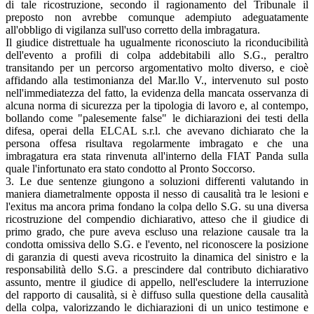
di tale ricostruzione, secondo il ragionamento del Tribunale il
preposto non avrebbe comunque adempiuto adeguatamente
all'obbligo di vigilanza sull'uso corretto della imbragatura.
Il giudice distrettuale ha ugualmente riconosciuto la riconducibilità
dell'evento a profili di colpa addebitabili allo S.G., peraltro
transitando per un percorso argomentativo molto diverso, e cioè
affidando alla testimonianza del Mar.llo V., intervenuto sul posto
nell'immediatezza del fatto, la evidenza della mancata osservanza di
alcuna norma di sicurezza per la tipologia di lavoro e, al contempo,
bollando come "palesemente false" le dichiarazioni dei testi della
difesa, operai della ELCAL s.r.l. che avevano dichiarato che la
persona offesa risultava regolarmente imbragato e che una
imbragatura era stata rinvenuta all'interno della FIAT Panda sulla
quale l'infortunato era stato condotto al Pronto Soccorso.
3. Le due sentenze giungono a soluzioni differenti valutando in
maniera diametralmente opposta il nesso di causalità tra le lesioni e
l'exitus ma ancora prima fondano la colpa dello S.G. su una diversa
ricostruzione del compendio dichiarativo, atteso che il giudice di
primo grado, che pure aveva escluso una relazione causale tra la
condotta omissiva dello S.G. e l'evento, nel riconoscere la posizione
di garanzia di questi aveva ricostruito la dinamica del sinistro e la
responsabilità dello S.G. a prescindere dal contributo dichiarativo
assunto, mentre il giudice di appello, nell'escludere la interruzione
del rapporto di causalità, si è diffuso sulla questione della causalità
della colpa, valorizzando le dichiarazioni di un unico testimone e