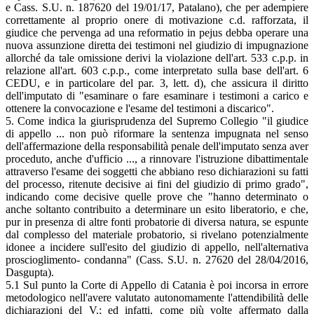
e Cass. S.U. n. 187620 del 19/01/17, Patalano), che per adempiere
correttamente al proprio onere di motivazione c.d. rafforzata, il
giudice che pervenga ad una reformatio in pejus debba operare una
nuova assunzione diretta dei testimoni nel giudizio di impugnazione
allorché da tale omissione derivi la violazione dell'art. 533 c.p.p. in
relazione all'art. 603 c.p.p., come interpretato sulla base dell'art. 6
CEDU, e in particolare del par. 3, lett. d), che assicura il diritto
dell'imputato di "esaminare o fare esaminare i testimoni a carico e
ottenere la convocazione e l'esame del testimoni a discarico".
5. Come indica la giurisprudenza del Supremo Collegio "il giudice
di appello ... non può riformare la sentenza impugnata nel senso
dell'affermazione della responsabilità penale dell'imputato senza aver
proceduto, anche d'ufficio ..., a rinnovare l'istruzione dibattimentale
attraverso l'esame dei soggetti che abbiano reso dichiarazioni su fatti
del processo, ritenute decisive ai fini del giudizio di primo grado",
indicando come decisive quelle prove che "hanno determinato o
anche soltanto contribuito a determinare un esito liberatorio, e che,
pur in presenza di altre fonti probatorie di diversa natura, se espunte
dal complesso del materiale probatorio, si rivelano potenzialmente
idonee a incidere sull'esito del giudizio di appello, nell'alternativa
proscioglimento- condanna" (Cass. S.U. n. 27620 del 28/04/2016,
Dasgupta).
5.1 Sul punto la Corte di Appello di Catania è poi incorsa in errore
metodologico nell'avere valutato autonomamente l'attendibilità delle
dichiarazioni del V.; ed infatti, come più volte affermato dalla