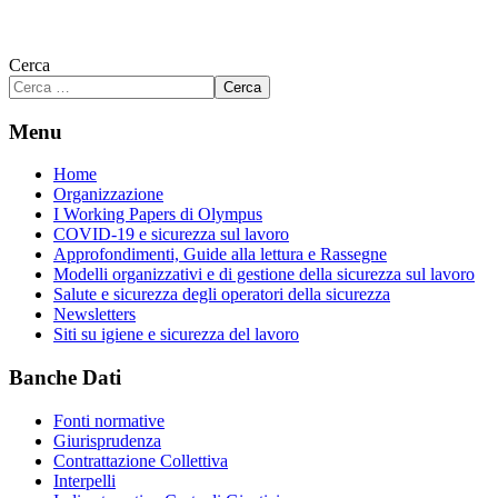
Cerca
Cerca
Menu
Home
Organizzazione
I Working Papers di Olympus
COVID-19 e sicurezza sul lavoro
Approfondimenti, Guide alla lettura e Rassegne
Modelli organizzativi e di gestione della sicurezza sul lavoro
Salute e sicurezza degli operatori della sicurezza
Newsletters
Siti su igiene e sicurezza del lavoro
Banche Dati
Fonti normative
Giurisprudenza
Contrattazione Collettiva
Interpelli