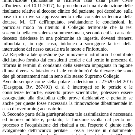
rinnovazione (nonostante la richiesta fatta dalla parte civile
all'udienza del 10.11.2017), ha proceduto ad una rivalutazione delle
risultanze relative al decorso clinico del paziente, poi deceduto, sulla
base di un diverso apprezzamento della consulenza tecnica della
dott.ssa M., CT dell'imputato, svalutandone le conclusioni. In
particolar modo ha ritenuto il Collegio territoriale che la tesi
sostenuta nella consulenza summenzionata, secondo cui la causa del
decesso risiedesse in una polmonite ab ingestis, dovessi ritenersi
infondata e, in ogni caso, inidonea a sorreggere la tesi della
interruzione del nesso causale tra la morte e l'infortunio.
7.2 Rispetto a tale questione (se rinnovare in istruttoria il contributo
dichiarativo fornito dai consulenti tecnici e dal perito in presenza di
riforma in termini di condanna della sentenza impugnata in ragione
di una diversa valutazione di tale contributo) è da rilevare che sono
due gli orientamenti nati in seno allo stesso Supremo Collegio.
Avendo sempre come stella polare la decisione n. 27620 del 2016
(Dasgupta, Rv. 267491) ci si è interrogati se le perizie e le
consulenze tecniche, essendo prove scientifiche, potessero essere
assoggettate alla disciplina delle prove dichiarative e pertanto se
anche per queste fosse necessaria la rinnovazione dibattimentale in
caso di overturning accusatorio.
8. Secondo parte della giurisprudenza tale assimilazione è necessaria
ed imprescindibile e, pertanto, la funzione svolta dal perito nel
processo e l'acquisizione dei risultati a cui l'esperto è giunto nello
svolgimento dell'incarico peritale - ossia l'esame in dibattimento