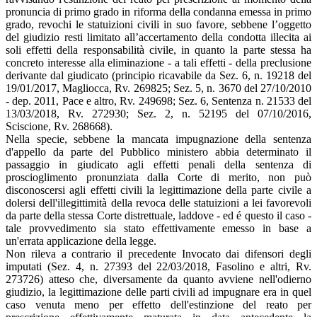
pronuncia di primo grado in riforma della condanna emessa in primo
grado, revochi le statuizioni civili in suo favore, sebbene l’oggetto
del giudizio resti limitato all’accertamento della condotta illecita ai
soli effetti della responsabilità civile, in quanto la parte stessa ha
concreto interesse alla eliminazione - a tali effetti - della preclusione
derivante dal giudicato (principio ricavabile da Sez. 6, n. 19218 del
19/01/2017, Magliocca, Rv. 269825; Sez. 5, n. 3670 del 27/10/2010
- dep. 2011, Pace e altro, Rv. 249698; Sez. 6, Sentenza n. 21533 del
13/03/2018, Rv. 272930; Sez. 2, n. 52195 del 07/10/2016,
Sciscione, Rv. 268668).
Nella specie, sebbene la mancata impugnazione della sentenza
d'appello da parte del Pubblico ministero abbia determinato il
passaggio in giudicato agli effetti penali della sentenza di
proscioglimento pronunziata dalla Corte di merito, non può
disconoscersi agli effetti civili la legittimazione della parte civile a
dolersi dell'illegittimità della revoca delle statuizioni a lei favorevoli
da parte della stessa Corte distrettuale, laddove - ed é questo il caso -
tale provvedimento sia stato effettivamente emesso in base a
un'errata applicazione della legge.
Non rileva a contrario il precedente Invocato dai difensori degli
imputati (Sez. 4, n. 27393 del 22/03/2018, Fasolino e altri, Rv.
273726) atteso che, diversamente da quanto avviene nell'odierno
giudizio, la legittimazione delle parti civili ad impugnare era in quel
caso venuta meno per effetto dell'estinzione del reato per