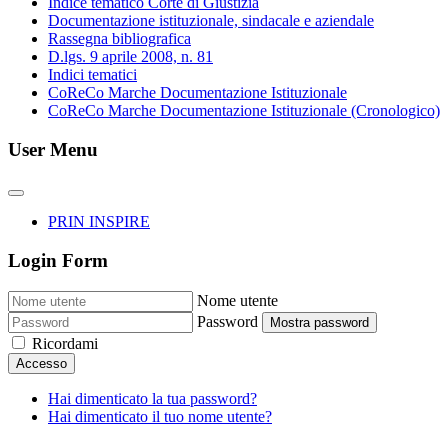
Indice tematico Corte di Giustizia
Documentazione istituzionale, sindacale e aziendale
Rassegna bibliografica
D.lgs. 9 aprile 2008, n. 81
Indici tematici
CoReCo Marche Documentazione Istituzionale
CoReCo Marche Documentazione Istituzionale (Cronologico)
User Menu
PRIN INSPIRE
Login Form
Nome utente
Password
Mostra password
Ricordami
Accesso
Hai dimenticato la tua password?
Hai dimenticato il tuo nome utente?