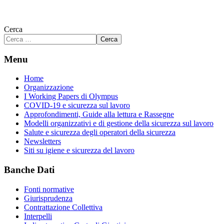
Cerca
Cerca
Menu
Home
Organizzazione
I Working Papers di Olympus
COVID-19 e sicurezza sul lavoro
Approfondimenti, Guide alla lettura e Rassegne
Modelli organizzativi e di gestione della sicurezza sul lavoro
Salute e sicurezza degli operatori della sicurezza
Newsletters
Siti su igiene e sicurezza del lavoro
Banche Dati
Fonti normative
Giurisprudenza
Contrattazione Collettiva
Interpelli