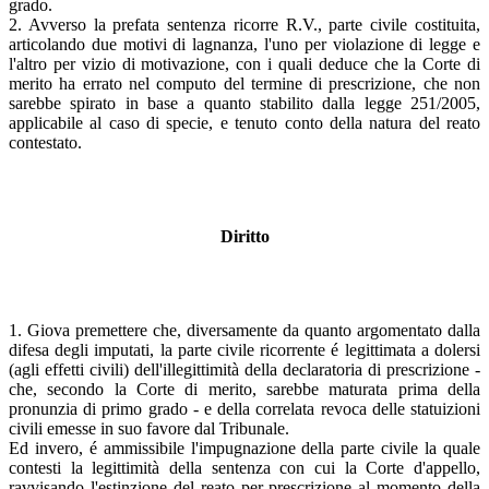
grado.
2. Avverso la prefata sentenza ricorre R.V., parte civile costituita,
articolando due motivi di lagnanza, l'uno per violazione di legge e
l'altro per vizio di motivazione, con i quali deduce che la Corte di
merito ha errato nel computo del termine di prescrizione, che non
sarebbe spirato in base a quanto stabilito dalla legge 251/2005,
applicabile al caso di specie, e tenuto conto della natura del reato
contestato.
Diritto
1. Giova premettere che, diversamente da quanto argomentato dalla
difesa degli imputati, la parte civile ricorrente é legittimata a dolersi
(agli effetti civili) dell'illegittimità della declaratoria di prescrizione -
che, secondo la Corte di merito, sarebbe maturata prima della
pronunzia di primo grado - e della correlata revoca delle statuizioni
civili emesse in suo favore dal Tribunale.
Ed invero, é ammissibile l'impugnazione della parte civile la quale
contesti la legittimità della sentenza con cui la Corte d'appello,
ravvisando l'estinzione del reato per prescrizione al momento della