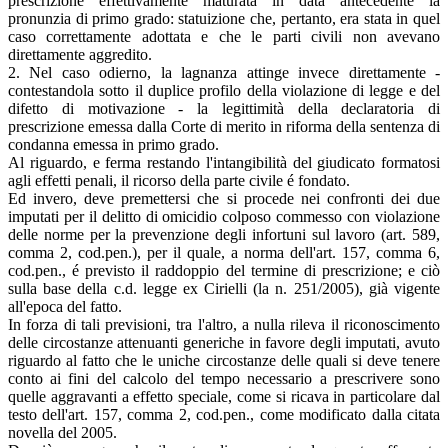
prescrizione effettivamente maturata in data antecedente la
pronunzia di primo grado: statuizione che, pertanto, era stata in quel
caso correttamente adottata e che le parti civili non avevano
direttamente aggredito.
2. Nel caso odierno, la lagnanza attinge invece direttamente -
contestandola sotto il duplice profilo della violazione di legge e del
difetto di motivazione - la legittimità della declaratoria di
prescrizione emessa dalla Corte di merito in riforma della sentenza di
condanna emessa in primo grado.
Al riguardo, e ferma restando l'intangibilità del giudicato formatosi
agli effetti penali, il ricorso della parte civile é fondato.
Ed invero, deve premettersi che si procede nei confronti dei due
imputati per il delitto di omicidio colposo commesso con violazione
delle norme per la prevenzione degli infortuni sul lavoro (art. 589,
comma 2, cod.pen.), per il quale, a norma dell'art. 157, comma 6,
cod.pen., é previsto il raddoppio del termine di prescrizione; e ciò
sulla base della c.d. legge ex Cirielli (la n. 251/2005), già vigente
all'epoca del fatto.
In forza di tali previsioni, tra l'altro, a nulla rileva il riconoscimento
delle circostanze attenuanti generiche in favore degli imputati, avuto
riguardo al fatto che le uniche circostanze delle quali si deve tenere
conto ai fini del calcolo del tempo necessario a prescrivere sono
quelle aggravanti a effetto speciale, come si ricava in particolare dal
testo dell'art. 157, comma 2, cod.pen., come modificato dalla citata
novella del 2005.