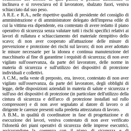
inclinava e si rovesciava ed il lavoratore, sbalzato fuori, veniva
schiacciato dal suo peso.
A R.E. e R.A., nelle rispettive qualità di presidente del consiglio di
amministrazione e di amministratore delegato dell'impresa edile di
cui la vittima era dipendente, era contestato di avere redatto il piano
operativo di sicurezza senza valutare tutti i rischi specifici relativi ai
lavori di rullatura e schiacciamento del materiale riempitivo dello
scavo; di non aver cooperato all'attuazione delle misure di
prevenzione e protezione dei rischi sul lavoro; di non aver adottato
le misure necessarie per la idonea e continua manutenzione del
macchinario al fine di garantirne i requisiti di sicurezza; di non aver
vigilato sull'osservanza, da parte del lavoratore, delle norme in
materia di sicurezza e sull'utilizzo dei dispositivi di protezione
individuali e collettivi.
A C.M., nella veste di preposto, era, invece, contestato di non aver
vigilato sull'osservanza, da parte del lavoratore, degli obblighi di
legge, delle disposizioni aziendali in materia di salute e sicurezza e
sull'uso dei dispositivi di protezione (in particolare dell'utilizzo della
cintura di sicurezza e dell'arco di protezione installati sul rullo
compressore) e di non aver segnalato al datore di lavoro o al
dirigente le carenze presenti sulla predetta attrezzatura di lavoro.
A B.M., in qualità di coordinatore in fase di progettazione e di
esecuzione dei lavori, veniva contestato di non aver verificato
l'idoneità dei piani operativi di sicurezza delle imprese esecutrici,
assicurandone la coerenza con il piano di sicurezza e di