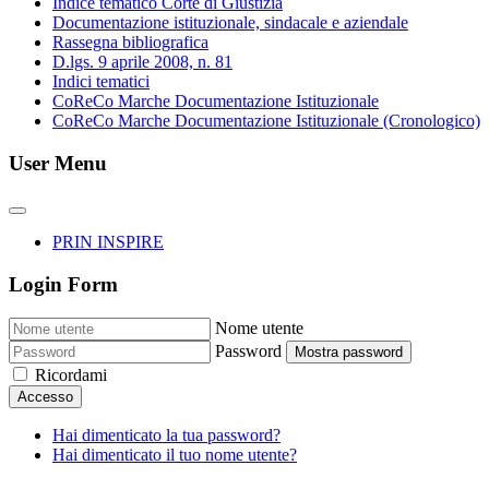
Indice tematico Corte di Giustizia
Documentazione istituzionale, sindacale e aziendale
Rassegna bibliografica
D.lgs. 9 aprile 2008, n. 81
Indici tematici
CoReCo Marche Documentazione Istituzionale
CoReCo Marche Documentazione Istituzionale (Cronologico)
User Menu
PRIN INSPIRE
Login Form
Nome utente
Password
Mostra password
Ricordami
Accesso
Hai dimenticato la tua password?
Hai dimenticato il tuo nome utente?