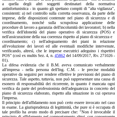
a quella degli altri soggetti destinatari della normativa
antinfortunistica - in quanto gli spettano compiti di "alta vigilanza",
consistenti: a) nel controllo sulla corretta osservanza, da parte delle
imprese, delle disposizioni contenute nel piano di sicurezza e di
coordinamento, nonché sulla scrupolosa applicazione delle
procedure di lavoro a garanzia dell'incolumità dei lavoratori; b) nella
verifica dell'idoneità del piano operativo di sicurezza (POS) e
nell'assicurazione della sua coerenza rispetto al piano di sicurezza e
coordinamento; c) nell'adeguamento dei piani in relazione
all'evoluzione dei lavori ed alle eventuali modifiche intervenute,
verificando, altresì, che le imprese esecutrici adeguino i rispettivi
POS" (così ex multis Sez. 4, n.
45862
del 14/09/2017, Rv. 271026 -
01).
La difesa evidenzia che il B.M. aveva comunicato verbalmente
all'impresa - nella persona dell'Ing. C.M. - le precise modalità
operative da seguirsi per rendere effettive le previsioni del piano di
sicurezza. Tale aspetto, tuttavia, non può rappresentare una causa di
esonero di responsabilità dei ricorrente, in quanto è mancata ogni
verifica da parte del professionista dell'adeguatezza in concreto del
piano di sicurezza elaborato, rispetto alla situazione in cui operava
l'impresa.
Il principio dell'affidamento non può certo essere invocato nel caso
in esame. La giurisprudenza di legittimità, che pure si è occupata di
tale profilo ha avuto modo di precisare che: "Non è invocabile il
principio di affidamento nel comportamento altrui, con conseguente