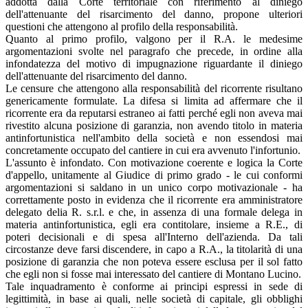
addotta dalla Corte territoriale con riferimento al diniego
dell'attenuante del risarcimento del danno, propone ulteriori
questioni che attengono al profilo della responsabilità.
Quanto al primo profilo, valgono per il R.A. le medesime
argomentazioni svolte nel paragrafo che precede, in ordine alla
infondatezza del motivo di impugnazione riguardante il diniego
dell'attenuante del risarcimento del danno.
Le censure che attengono alla responsabilità del ricorrente risultano
genericamente formulate. La difesa si limita ad affermare che il
ricorrente era da reputarsi estraneo ai fatti perché egli non aveva mai
rivestito alcuna posizione di garanzia, non avendo titolo in materia
antinfortunistica nell'ambito della società e non essendosi mai
concretamente occupato del cantiere in cui era avvenuto l'infortunio.
L'assunto è infondato. Con motivazione coerente e logica la Corte
d'appello, unitamente al Giudice di primo grado - le cui conformi
argomentazioni si saldano in un unico corpo motivazionale - ha
correttamente posto in evidenza che il ricorrente era amministratore
delegato delia R. s.r.l. e che, in assenza di una formale delega in
materia antinfortunistica, egli era contitolare, insieme a R.E., di
poteri decisionali e di spesa all'Interno dell'azienda. Da tali
circostanze deve farsi discendere, in capo a R.A., la titolarità di una
posizione di garanzia che non poteva essere esclusa per il sol fatto
che egli non si fosse mai interessato del cantiere di Montano Lucino.
Tale inquadramento è conforme ai principi espressi in sede di
legittimità, in base ai quali, nelle società di capitale, gli obblighi