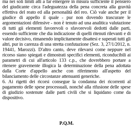
ma nei soli limiti atti a far emergere in misura sufficiente il pensiero
del giudicante circa l'adeguatezza della pena concreta alla gravità
effettiva del reato ed alla personalità del reo. Ciò vale anche per il
giudice di appello il quale - pur non dovendo trascurare le
argomentazioni difensive - non è tenuto ad una analitica valutazione
di tutti gii elementi favorevoli o sfavorevoli dedotti dalle parti,
essendo sufficiente che dia indicazione di quelli ritenuti rilevanti e di
valore decisivo, rimanendo implicitamente disattesi e superati tutti gli
altri, pur in carenza di una stretta confutazione (Sez. 3, 27/1/2012, n.
19441, Marozzi). D'altro canto, deve rilevarsi come neppure nel
ricorso siano spiegati e dimostrati specifici elementi, riconducibili ai
parametri di cui all'articolo 133 c.p., che dovrebbero portare a
ritenere gravemente illogica la determinazione della pena adottata
dalla Corte d'appello anche con riferimento all'aspetto del
bilanciamento delle circostanze attenuanti generiche.
6. Ai rigetti dei ricorsi consegue la condanna dei ricorrenti al
pagamento delle spese processuali, nonché alla rifusione delle spese
di giudizio sostenute dalle parti civili che si liquidano come da
dispositivo.
P.Q.M.