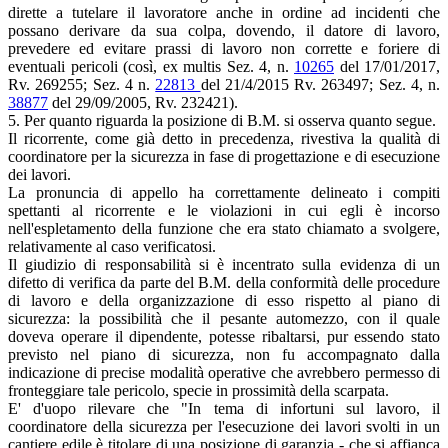
dirette a tutelare il lavoratore anche in ordine ad incidenti che
possano derivare da sua colpa, dovendo, il datore di lavoro,
prevedere ed evitare prassi di lavoro non corrette e foriere di
eventuali pericoli (così, ex multis Sez. 4, n.
10265
del 17/01/2017,
Rv. 269255; Sez. 4 n.
22813
del 21/4/2015 Rv. 263497; Sez. 4, n.
38877
del 29/09/2005, Rv. 232421).
5. Per quanto riguarda la posizione di B.M. si osserva quanto segue.
Il ricorrente, come già detto in precedenza, rivestiva la qualità di
coordinatore per la sicurezza in fase di progettazione e di esecuzione
dei lavori.
La pronuncia di appello ha correttamente delineato i compiti
spettanti al ricorrente e le violazioni in cui egli è incorso
nell'espletamento della funzione che era stato chiamato a svolgere,
relativamente al caso verificatosi.
Il giudizio di responsabilità si è incentrato sulla evidenza di un
difetto di verifica da parte del B.M. della conformità delle procedure
di lavoro e della organizzazione di esso rispetto al piano di
sicurezza: la possibilità che il pesante automezzo, con il quale
doveva operare il dipendente, potesse ribaltarsi, pur essendo stato
previsto nel piano di sicurezza, non fu accompagnato dalla
indicazione di precise modalità operative che avrebbero permesso di
fronteggiare tale pericolo, specie in prossimità della scarpata.
E' d'uopo rilevare che "In tema di infortuni sul lavoro, il
coordinatore della sicurezza per l'esecuzione dei lavori svolti in un
cantiere edile è titolare di una posizione di garanzia - che si affianca