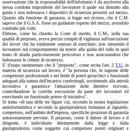
osservazione che la responsabilità dell'infortunio è da ascriversi alla
stessa condotta imprudente del lavoratore il quale era distratto alla
guida e non indossava i dispositivi di sicurezza presenti sul mezzo.
Quanto alla funzione di garanzia, si legge nei ricorso, che il C.M.
sapeva che il G.S.A. fosse un guidatore esperto del mezzo, avendolo
condotto più volte.
Ebbene, come ha chiarito la Corte di merito, il C.M., nella sua
qualità di preposto, aveva precisi compiti dì vigilanza sull'esecuzione
dei lavori che ha totalmente omesso di esercitare, non istruendo il
lavoratore sul comportamento da tenere alla guida del rullo in quel
tratto di strada particolarmente pericoloso e non assicurandosi che
indossasse le cinture di sicurezza.
E' d'uopo rammentare che il "preposto", come recita l'art. 2
T.U.
in
materia di sicurezza sul lavoro, è "la persona che, in ragione delle
competenze professionali e nei limiti di poteri gerarchici e funzionali
adeguati alla natura dell'incarico conferitogli, sovrintende alla attività
lavorativa e garantisce l'attuazione delle direttive ricevute,
controllandone la corretta esecuzione da parte dei lavoratori ed
esercitando un funzionale potere di iniziativa".
Si tratta «di una delle tre figure cui, secondo la nostra legislazione
antinfortunistica e secondo la giurisprudenza formatasi al riguardo,
competono, nell'ambito dell'impresa, specifiche posizioni di garanzia
autonomamente previste. Il preposto, come il datore di lavoro e il
dirigente, è individuato direttamente dalla legge e dalia
giurisprudenza come soggetto cui competono poteri originari e