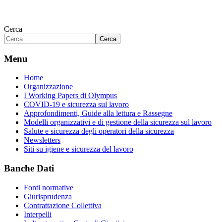
Cerca
Cerca
Menu
Home
Organizzazione
I Working Papers di Olympus
COVID-19 e sicurezza sul lavoro
Approfondimenti, Guide alla lettura e Rassegne
Modelli organizzativi e di gestione della sicurezza sul lavoro
Salute e sicurezza degli operatori della sicurezza
Newsletters
Siti su igiene e sicurezza del lavoro
Banche Dati
Fonti normative
Giurisprudenza
Contrattazione Collettiva
Interpelli