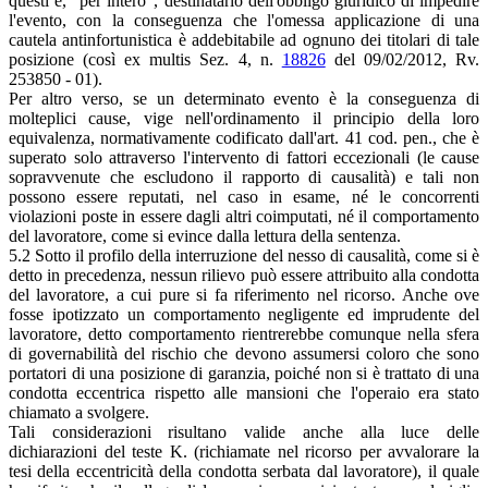
questi è, "per intero", destinatario dell'obbligo giuridico di impedire
l'evento, con la conseguenza che l'omessa applicazione di una
cautela antinfortunistica è addebitabile ad ognuno dei titolari di tale
posizione (così ex multis Sez. 4, n.
18826
del 09/02/2012, Rv.
253850 - 01).
Per altro verso, se un determinato evento è la conseguenza di
molteplici cause, vige nell'ordinamento il principio della loro
equivalenza, normativamente codificato dall'art. 41 cod. pen., che è
superato solo attraverso l'intervento di fattori eccezionali (le cause
sopravvenute che escludono il rapporto di causalità) e tali non
possono essere reputati, nel caso in esame, né le concorrenti
violazioni poste in essere dagli altri coimputati, né il comportamento
del lavoratore, come si evince dalla lettura della sentenza.
5.2 Sotto il profilo della interruzione del nesso di causalità, come si è
detto in precedenza, nessun rilievo può essere attribuito alla condotta
del lavoratore, a cui pure si fa riferimento nel ricorso. Anche ove
fosse ipotizzato un comportamento negligente ed imprudente del
lavoratore, detto comportamento rientrerebbe comunque nella sfera
di governabilità del rischio che devono assumersi coloro che sono
portatori di una posizione di garanzia, poiché non si è trattato di una
condotta eccentrica rispetto alle mansioni che l'operaio era stato
chiamato a svolgere.
Tali considerazioni risultano valide anche alla luce delle
dichiarazioni del teste K. (richiamate nel ricorso per avvalorare la
tesi della eccentricità della condotta serbata dal lavoratore), il quale