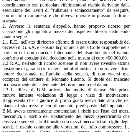
coordinamento con particolare riferimento al rischio derivante dalla
esecuzione dei lavori di "rullatura e schiacciamento" da eseguirsi
con un rullo compressore che doveva operare in prossimità di una
scarpata.
2. Avverso la sentenza d'appello, hanno proposto ricorso per
Cassazione gli imputati a mezzo dei rispettivi difesori deducendo
quanto segue.
2.1 R.E., nell'atto di ricorso afferma di essere unico responsabile del
decesso di G.S.A. e censura la pronuncia della Corte di appello nella
parte in cui non concede l'attenuante del risarcimento del danno,
conferito ai congiunti del deceduto nella misura di euro 400.000,00.
2.2 R.A., nell'atto di ricorso sostiene di non avere rivestito alcuna
posizione di garanzia in materia antinfortunistica, di non avere alcun
potere decisionale nell'ambito della società, di non essersi mai
occupato del cantiere di Montano Lucino. Si duole del mancato
riconoscimento dell'attenuante del risarcimento del danno.
2.3 La difesa di B.M. articola due motivi di ricorso. Nel primo
motivo lamenta violazione di legge e vizio di motivazione.
Rappresenta che il giudice di primo grado aveva dato atto che nel
piano di sicurezza e coordinamento predisposto dall'imputato, il
B.M. aveva correttamente contemplato i rischi per l'uso dei mezzi
meccanici, il rischio del ribaltamento dei mezzi (specificando che
doveva essere vietato il transito con mezzi meccanici sul ciglio degli
scavi), il rischio connesso alle vibrazioni del rullo compressore. La