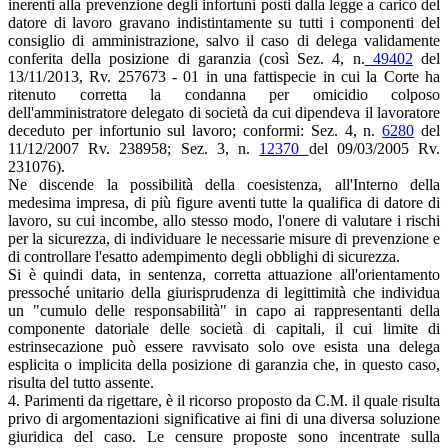
inerenti alla prevenzione degli infortuni posti dalla legge a carico del
datore di lavoro gravano indistintamente su tutti i componenti del
consiglio di amministrazione, salvo il caso di delega validamente
conferita della posizione di garanzia (così Sez. 4, n.
49402
del
13/11/2013, Rv. 257673 - 01 in una fattispecie in cui la Corte ha
ritenuto corretta la condanna per omicidio colposo
dell'amministratore delegato di società da cui dipendeva il lavoratore
deceduto per infortunio sul lavoro; conformi: Sez. 4, n.
6280
del
11/12/2007 Rv. 238958; Sez. 3, n.
12370
del 09/03/2005 Rv.
231076).
Ne discende la possibilità della coesistenza, all'Interno della
medesima impresa, di più figure aventi tutte la qualifica di datore di
lavoro, su cui incombe, allo stesso modo, l'onere di valutare i rischi
per la sicurezza, di individuare le necessarie misure di prevenzione e
di controllare l'esatto adempimento degli obblighi di sicurezza.
Si è quindi data, in sentenza, corretta attuazione all'orientamento
pressoché unitario della giurisprudenza di legittimità che individua
un "cumulo delle responsabilità" in capo ai rappresentanti della
componente datoriale delle società di capitali, il cui limite di
estrinsecazione può essere ravvisato solo ove esista una delega
esplicita o implicita della posizione di garanzia che, in questo caso,
risulta del tutto assente.
4. Parimenti da rigettare, è il ricorso proposto da C.M. il quale risulta
privo di argomentazioni significative ai fini di una diversa soluzione
giuridica del caso. Le censure proposte sono incentrate sulla