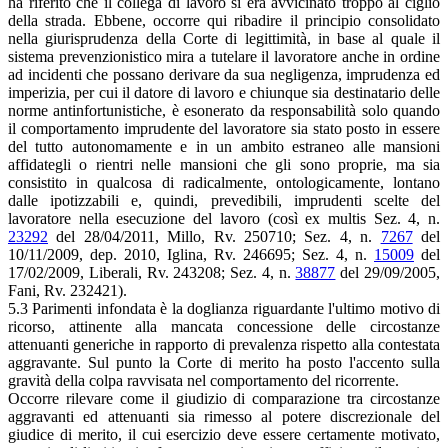
ha riferito che il collega di lavoro si era avvicinato troppo al ciglio
della strada. Ebbene, occorre qui ribadire il principio consolidato
nella giurisprudenza della Corte di legittimità, in base al quale il
sistema prevenzionistico mira a tutelare il lavoratore anche in ordine
ad incidenti che possano derivare da sua negligenza, imprudenza ed
imperizia, per cui il datore di lavoro e chiunque sia destinatario delle
norme antinfortunistiche, è esonerato da responsabilità solo quando
il comportamento imprudente del lavoratore sia stato posto in essere
del tutto autonomamente e in un ambito estraneo alle mansioni
affidategli o rientri nelle mansioni che gli sono proprie, ma sia
consistito in qualcosa di radicalmente, ontologicamente, lontano
dalle ipotizzabili e, quindi, prevedibili, imprudenti scelte del
lavoratore nella esecuzione del lavoro (così ex multis Sez. 4, n.
23292
del 28/04/2011, Millo, Rv. 250710; Sez. 4, n.
7267
del
10/11/2009, dep. 2010, Iglina, Rv. 246695; Sez. 4, n.
15009
del
17/02/2009, Liberali, Rv. 243208; Sez. 4, n.
38877
del 29/09/2005,
Fani, Rv. 232421).
5.3 Parimenti infondata è la doglianza riguardante l'ultimo motivo di
ricorso, attinente alla mancata concessione delle circostanze
attenuanti generiche in rapporto di prevalenza rispetto alla contestata
aggravante. Sul punto la Corte di merito ha posto l'accento sulla
gravità della colpa ravvisata nel comportamento del ricorrente.
Occorre rilevare come il giudizio di comparazione tra circostanze
aggravanti ed attenuanti sia rimesso al potere discrezionale del
giudice di merito, il cui esercizio deve essere certamente motivato,