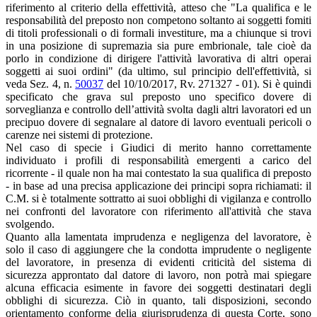
riferimento al criterio della effettività, atteso che "La qualifica e le
responsabilità del preposto non competono soltanto ai soggetti fomiti
di titoli professionali o di formali investiture, ma a chiunque si trovi
in una posizione di supremazia sia pure embrionale, tale cioè da
porlo in condizione di dirigere l'attività lavorativa di altri operai
soggetti ai suoi ordini" (da ultimo, sul principio dell'effettività, si
veda Sez. 4, n.
50037
del 10/10/2017, Rv. 271327 - 01). Si è quindi
specificato che grava sul preposto uno specifico dovere di
sorveglianza e controllo dell’attività svolta dagli altri lavoratori ed un
precipuo dovere di segnalare al datore di lavoro eventuali pericoli o
carenze nei sistemi di protezione.
Nel caso di specie i Giudici di merito hanno correttamente
individuato i profili di responsabilità emergenti a carico del
ricorrente - il quale non ha mai contestato la sua qualifica di preposto
- in base ad una precisa applicazione dei principi sopra richiamati: il
C.M. si è totalmente sottratto ai suoi obblighi di vigilanza e controllo
nei confronti del lavoratore con riferimento all'attività che stava
svolgendo.
Quanto alla lamentata imprudenza e negligenza del lavoratore, è
solo il caso di aggiungere che la condotta imprudente o negligente
del lavoratore, in presenza di evidenti criticità del sistema di
sicurezza approntato dal datore di lavoro, non potrà mai spiegare
alcuna efficacia esimente in favore dei soggetti destinatari degli
obblighi di sicurezza. Ciò in quanto, tali disposizioni, secondo
orientamento conforme delia giurisprudenza di questa Corte, sono