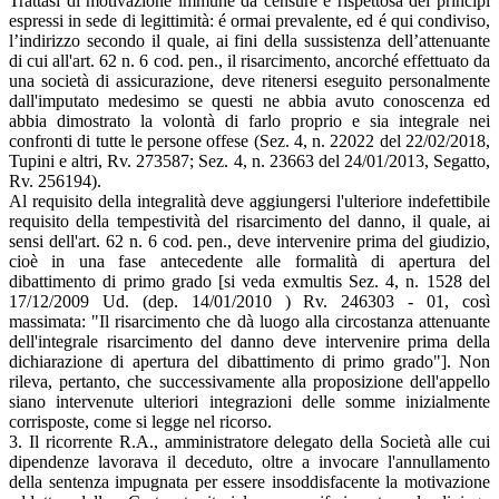
Trattasi di motivazione immune da censure e rispettosa dei principi
espressi in sede di legittimità: é ormai prevalente, ed é qui condiviso,
l’indirizzo secondo il quale, ai fini della sussistenza dell’attenuante
di cui all'art. 62 n. 6 cod. pen., il risarcimento, ancorché effettuato da
una società di assicurazione, deve ritenersi eseguito personalmente
dall'imputato medesimo se questi ne abbia avuto conoscenza ed
abbia dimostrato la volontà di farlo proprio e sia integrale nei
confronti di tutte le persone offese (Sez. 4, n. 22022 del 22/02/2018,
Tupini e altri, Rv. 273587; Sez. 4, n. 23663 del 24/01/2013, Segatto,
Rv. 256194).
Al requisito della integralità deve aggiungersi l'ulteriore indefettibile
requisito della tempestività del risarcimento del danno, il quale, ai
sensi dell'art. 62 n. 6 cod. pen., deve intervenire prima del giudizio,
cioè in una fase antecedente alle formalità di apertura del
dibattimento di primo grado [si veda exmultis Sez. 4, n. 1528 del
17/12/2009 Ud. (dep. 14/01/2010 ) Rv. 246303 - 01, così
massimata: "Il risarcimento che dà luogo alla circostanza attenuante
dell'integrale risarcimento del danno deve intervenire prima della
dichiarazione di apertura del dibattimento di primo grado"]. Non
rileva, pertanto, che successivamente alla proposizione dell'appello
siano intervenute ulteriori integrazioni delle somme inizialmente
corrisposte, come si legge nel ricorso.
3. Il ricorrente R.A., amministratore delegato della Società alle cui
dipendenze lavorava il deceduto, oltre a invocare l'annullamento
della sentenza impugnata per essere insoddisfacente la motivazione