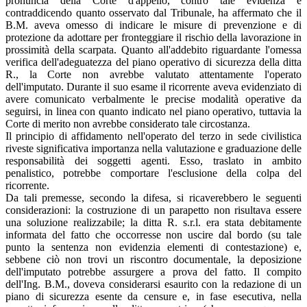
pronuncia della Corte d'appello, contro tale evidenza e
contraddicendo quanto osservato dal Tribunale, ha affermato che il
B.M. aveva omesso di indicare le misure di prevenzione e di
protezione da adottare per fronteggiare il rischio della lavorazione in
prossimità della scarpata. Quanto all'addebito riguardante l'omessa
verifica dell'adeguatezza del piano operativo di sicurezza della ditta
R., la Corte non avrebbe valutato attentamente l'operato
dell'imputato. Durante il suo esame il ricorrente aveva evidenziato di
avere comunicato verbalmente le precise modalità operative da
seguirsi, in linea con quanto indicato nel piano operativo, tuttavia la
Corte di merito non avrebbe considerato tale circostanza.
Il principio di affidamento nell'operato del terzo in sede civilistica
riveste significativa importanza nella valutazione e graduazione delle
responsabilità dei soggetti agenti. Esso, traslato in ambito
penalistico, potrebbe comportare l'esclusione della colpa del
ricorrente.
Da tali premesse, secondo la difesa, si ricaverebbero le seguenti
considerazioni: la costruzione di un parapetto non risultava essere
una soluzione realizzabile; la ditta R. s.r.l. era stata debitamente
informata del fatto che occorresse non uscire dal bordo (su tale
punto la sentenza non evidenzia elementi di contestazione) e,
sebbene ciò non trovi un riscontro documentale, la deposizione
dell'imputato potrebbe assurgere a prova del fatto. Il compito
dell'Ing. B.M., doveva considerarsi esaurito con la redazione di un
piano di sicurezza esente da censure e, in fase esecutiva, nella