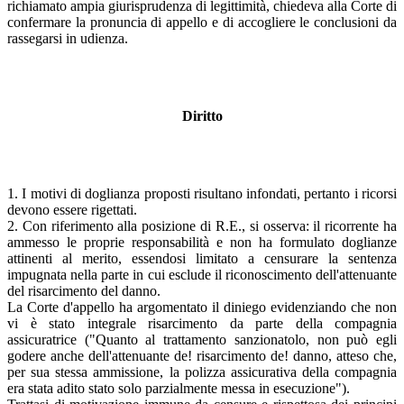
richiamato ampia giurisprudenza di legittimità, chiedeva alla Corte di
confermare la pronuncia di appello e di accogliere le conclusioni da
rassegarsi in udienza.
Diritto
1. I motivi di doglianza proposti risultano infondati, pertanto i ricorsi
devono essere rigettati.
2. Con riferimento alla posizione di R.E., si osserva: il ricorrente ha
ammesso le proprie responsabilità e non ha formulato doglianze
attinenti al merito, essendosi limitato a censurare la sentenza
impugnata nella parte in cui esclude il riconoscimento dell'attenuante
del risarcimento del danno.
La Corte d'appello ha argomentato il diniego evidenziando che non
vi è stato integrale risarcimento da parte della compagnia
assicuratrice ("Quanto al trattamento sanzionatolo, non può egli
godere anche dell'attenuante de! risarcimento de! danno, atteso che,
per sua stessa ammissione, la polizza assicurativa della compagnia
era stata adito stato solo parzialmente messa in esecuzione").