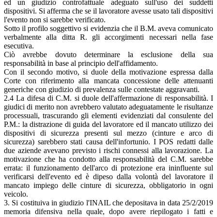
ed un giudizio controfattuale adeguato sull'uso dei suddetti
dispositivi. Si afferma che se il lavoratore avesse usato tali dispositivi
l'evento non si sarebbe verificato.
Sotto il profilo soggettivo si evidenzia che il B.M. aveva comunicato
verbalmente alla ditta R. gli accorgimenti necessari nella fase
esecutiva.
Ciò avrebbe dovuto determinare la esclusione della sua
responsabilità in base al principio dell'affidamento.
Con il secondo motivo, si duole della motivazione espressa dalla
Corte con riferimento alla mancata concessione delle attenuanti
generiche con giudizio di prevalenza sulle contestate aggravanti.
2.4 La difesa di C.M. si duole dell'affermazione di responsabilità. I
giudici di merito non avrebbero valutato adeguatamente le risultanze
processuali, trascurando gli elementi evidenziati dal consulente del
P.M.: la distrazione di guida del lavoratore ed il mancato utilizzo dei
dispositivi di sicurezza presenti sul mezzo (cinture e arco di
sicurezza) sarebbero stati causa dell'infortunio. I POS redatti dalle
due aziende avevano previsto i rischi connessi alla lavorazione. La
motivazione che ha condotto alla responsabilità del C.M. sarebbe
errata: il funzionamento dell'arco di protezione era ininfluente sul
verificarsi dell'evento ed è dipeso dalla volontà del lavoratore il
mancato impiego delle cinture di sicurezza, obbligatorio in ogni
veicolo.
3. Si costituiva in giudizio l'INAIL che depositava in data 25/2/2019
memoria difensiva nella quale, dopo avere riepilogato i fatti e