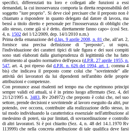
specifici, differenziati tra loro e collegati alle funzioni a essi
demandati, la cui inosservanza comporta la diretta responsabilità del
soggetto "iure proprio". Si deve cioè precisare che il preposto non è
chiamato a rispondere in quanto delegato dal datore di lavora, ma
bensì a titolo diretto e personale per l'inosservanza di obblighi che
allo stesso, come già si è detto, direttamente fanno capo» (così Sez.
4, n.
1502
del 1/12/2009, dep. 14/1/2010 n.m.)
Prima della emanazione del
d.lgs. 9 aprile 2008, n. 81
che, all’art. 2,
fornisce una precisa definizione di "preposto", ut supra,
l'individuazione dei caratteri tipici di tale figura e dei suoi compiti
sono stati elaborati dalla giurisprudenza di legittimità che ha fatto
riferimento al quadro normativo dell'epoca (
d.P.R. 27 aprile 1955, n.
547
, art. 4, poi ripreso dal
d.P.R. n. 626 del 1994, art. 1
, comma 4
bis) che indicava il preposto come colui che "sovrintende" alle
attività dei lavoratori da lui dipendenti nell'ambito delle proprie
attribuzioni e competenze.
Con pronunce assai risalenti nel tempo ma che esprimono principi
sempre validi ed attuali, si è in primo luogo affermato (Sez. 4, del
21/12/1995 n.
3483
, Rv 204972) che preposto è colui che, nel suo
settore, prende decisioni e sovrintende al lavoro eseguito da altri, pur
potendo, ove occorra, contribuire alla realizzazione dello stesso, in
tal modo individuando la caratteristica essenziale nell'attribuzione al
medesimo di poteri, sia pur limitati, di sovraordinazione e controllo
di altri lavoratori. Si è poi chiarito (Sez. 4, n. 48 del 14.1.1970 Rv
113999) che nella concreta attribuzione di tale qualifica deve farsi