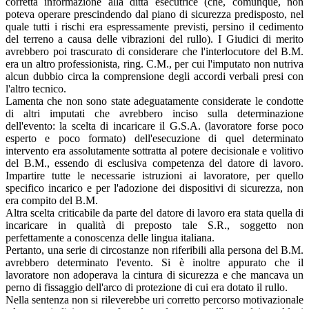
corretta informazione alla ditta esecutrice (che, comunque, non
poteva operare prescindendo dal piano di sicurezza predisposto, nel
quale tutti i rischi era espressamente previsti, persino il cedimento
del terreno a causa delle vibrazioni del rullo). I Giudici di merito
avrebbero poi trascurato di considerare che l'interlocutore del B.M.
era un altro professionista, ring. C.M., per cui l'imputato non nutriva
alcun dubbio circa la comprensione degli accordi verbali presi con
l'altro tecnico.
Lamenta che non sono state adeguatamente considerate le condotte
di altri imputati che avrebbero inciso sulla determinazione
dell'evento: la scelta di incaricare il G.S.A. (lavoratore forse poco
esperto e poco formato) dell'esecuzione di quel determinato
intervento era assolutamente sottratta al potere decisionale e volitivo
del B.M., essendo di esclusiva competenza del datore di lavoro.
Impartire tutte le necessarie istruzioni ai lavoratore, per quello
specifico incarico e per l'adozione dei dispositivi di sicurezza, non
era compito del B.M.
Altra scelta criticabile da parte del datore di lavoro era stata quella di
incaricare in qualità di preposto tale S.R., soggetto non
perfettamente a conoscenza delle lingua italiana.
Pertanto, una serie di circostanze non riferibili alla persona del B.M.
avrebbero determinato l'evento. Si è inoltre appurato che il
lavoratore non adoperava la cintura di sicurezza e che mancava un
perno di fissaggio dell'arco di protezione di cui era dotato il rullo.
Nella sentenza non si rileverebbe uri corretto percorso motivazionale