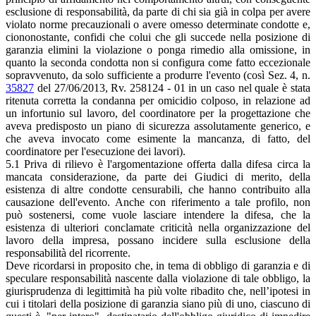
esclusione di responsabilità, da parte di chi sia già in colpa per avere
violato norme precauzionali o avere omesso determinate condotte e,
ciononostante, confidi che colui che gli succede nella posizione di
garanzia elimini la violazione o ponga rimedio alla omissione, in
quanto la seconda condotta non si configura come fatto eccezionale
sopravvenuto, da solo sufficiente a produrre l'evento (così Sez. 4, n.
35827
del 27/06/2013, Rv. 258124 - 01 in un caso nel quale è stata
ritenuta corretta la condanna per omicidio colposo, in relazione ad
un infortunio sul lavoro, del coordinatore per la progettazione che
aveva predisposto un piano di sicurezza assolutamente generico, e
che aveva invocato come esimente la mancanza, di fatto, del
coordinatore per l'esecuzione dei lavori).
5.1 Priva di rilievo è l'argomentazione offerta dalla difesa circa la
mancata considerazione, da parte dei Giudici di merito, della
esistenza di altre condotte censurabili, che hanno contribuito alla
causazione dell'evento. Anche con riferimento a tale profilo, non
può sostenersi, come vuole lasciare intendere la difesa, che la
esistenza di ulteriori conclamate criticità nella organizzazione del
lavoro della impresa, possano incidere sulla esclusione della
responsabilità del ricorrente.
Deve ricordarsi in proposito che, in tema di obbligo di garanzia e di
speculare responsabilità nascente dalla violazione di tale obbligo, la
giurisprudenza di legittimità ha più volte ribadito che, nell’ipotesi in
cui i titolari della posizione di garanzia siano più di uno, ciascuno di