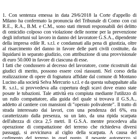
1. Con sentenza emessa in data 29/6/2018 la Corte d'appello di
Milano ha confermato la pronuncia del Tribunale di Como con cui
R.E., R.A., B.M. e C.M., sono stati ritenuti responsabili dei delitto
di omicidio colposo con violazione delle norme per la prevenzione
degli infortuni sul lavoro in danno del lavoratore G.S.A., dipendente
della impresa edile R. s.r.l. e condannati alla pena di giustizia, oltre
al risarcimento del danno in favore delle parti civili costituite, da
liquidarsi in separato giudizio, con attribuzione di una provvisionale
di euro 50.000 in favore di ciascuna di esse.
I fatti che condussero al decesso del lavoratore, come ricostruiti dai
giudici di merito, possono essere così riassunti. Nel corso della
realizzazione di opere di fognatura affidate dal comune di Montano
Lucino alla società Selva Mercurio s.r.l. e da questa subappaltate alla
R. s.r.l., si provvedeva alla copertura degli scavi dove erano state
posate le tubazioni. Tale attività era compiuta mediante l'utilizzo di
un rullo compattatore, alla guida del quale si trovava il G.S.A.,
addetto al cantiere con mansioni di "operaio polivalente". Il tratto di
strada interessato dai lavori, con una pendenza del 6%, era
caratterizzato dalla presenza, su un lato, da una ripida scarpata
dell'altezza di circa 2,5 metri. Il G.S.A. mentre procedeva alla
operazione di compattazione del terreno che richiedeva diversi
passaggi, si avvicinava al ciglio della scarpata. A causa del
cedimento del terreno in quel punto, il pesante automezzo si