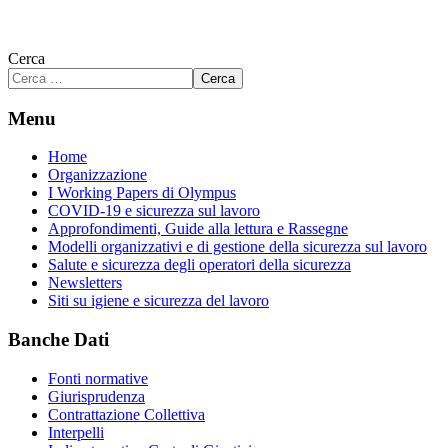
Cerca
Cerca
Menu
Home
Organizzazione
I Working Papers di Olympus
COVID-19 e sicurezza sul lavoro
Approfondimenti, Guide alla lettura e Rassegne
Modelli organizzativi e di gestione della sicurezza sul lavoro
Salute e sicurezza degli operatori della sicurezza
Newsletters
Siti su igiene e sicurezza del lavoro
Banche Dati
Fonti normative
Giurisprudenza
Contrattazione Collettiva
Interpelli