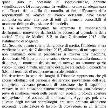
quindi, solo in occasione di sopravvenienze, appunto
«significative». Di conseguenza, la verifica in ordine ad adeguatezza
ed efficacia del modello di controllo, ai fini dell'esonero della
responsabilità del «datore di lavoro» delegante, deve essere
compiuta ex ante, alla luce di tutti gli elementi conoscibili al
momento della predisposizione del modello.
3. La sentenza impugnata ha affermato la responsabilità
dell'imputato muovendo dall'incidente occorso al dipendente della
società "Reno de Medici" S.B. in data 7 dicembre 2015 nello
stabilimento di Magenta.
3.1. Secondo quanto riferito dal giudice di merito, l'incidente si era
verificato la sera del 7 dicembre 2015, all'Interno di uri capannone
non illuminato dove in precedenza si trovava una macchina,
denominata MCI, per produrre carta, e dove, a causa della rimozione
di questa, al momento del sinistro, si trovava un «enorme spazio
vuoto», di circa 4 metri, all'Interno del quale era caduto il dipendente
S.B. nel tentativo di recuperare materiale elettrico.
Nel descrivere lo stato dei luoghi, il Tribunale rappresenta che gli
accessi effettuati dal personale del servizio prevenzione dell'ASL
competente avevano permesso di constatare che il capannone
versava in una situazione estremamente pericolosa, con balconate
prive di ringhiera, vuoti nelle pareti non protetti, profonde aperture
nei pavimenti, ed assenza di illuminazione. Aggiunge, poi, che,
all'esito degli indicati sopralluoghi, era stato ordinato all'odierno
ricorrente, quale datore di lavoro, di provvedere, in un termine