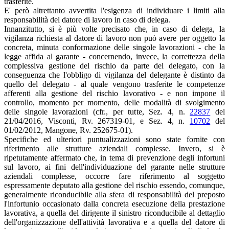
trasferite.
E' però altrettanto avvertita l'esigenza di individuare i limiti alla
responsabilità del datore di lavoro in caso di delega.
Innanzitutto, si è più volte precisato che, in caso di delega, la
vigilanza richiesta al datore di lavoro non può avere per oggetto la
concreta, minuta conformazione delle singole lavorazioni - che la
legge affida al garante - concernendo, invece, la correttezza della
complessiva gestione del rischio da parte del delegato, con la
conseguenza che l'obbligo di vigilanza del delegante è distinto da
quello del delegato - al quale vengono trasferite le competenze
afferenti alla gestione del rischio lavorativo - e non impone il
controllo, momento per momento, delle modalità di svolgimento
delle singole lavorazioni (cfr., per tutte, Sez. 4, n.
22837
del
21/04/2016, Visconti, Rv. 267319-01, e Sez. 4, n.
10702
del
01/02/2012, Mangone, Rv. 252675-01).
Specifiche ed ulteriori puntualizzazioni sono state fornite con
riferimento alle strutture aziendali complesse. Invero, si è
ripetutamente affermato che, in tema di prevenzione degli infortuni
sul lavoro, ai fini dell'individuazione del garante nelle strutture
aziendali complesse, occorre fare riferimento al soggetto
espressamente deputato alla gestione del rischio essendo, comunque,
generalmente riconducibile alla sfera di responsabilità del preposto
l'infortunio occasionato dalla concreta esecuzione della prestazione
lavorativa, a quella del dirigente il sinistro riconducibile al dettaglio
dell'organizzazione dell'attività lavorativa e a quella del datore di