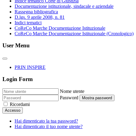
Indice tematico Corte di Giustizia
Documentazione istituzionale, sindacale e aziendale
Rassegna bibliografica
D.lgs. 9 aprile 2008, n. 81
Indici tematici
CoReCo Marche Documentazione Istituzionale
CoReCo Marche Documentazione Istituzionale (Cronologico)
User Menu
PRIN INSPIRE
Login Form
Nome utente
Password
Mostra password
Ricordami
Accesso
Hai dimenticato la tua password?
Hai dimenticato il tuo nome utente?