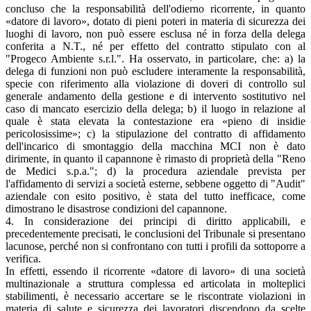
concluso che la responsabilità dell'odierno ricorrente, in quanto
«datore di lavoro», dotato di pieni poteri in materia di sicurezza dei
luoghi di lavoro, non può essere esclusa né in forza della delega
conferita a N.T., né per effetto del contratto stipulato con al
"Progeco Ambiente s.r.l.". Ha osservato, in particolare, che: a) la
delega di funzioni non può escludere interamente la responsabilità,
specie con riferimento alla violazione di doveri di controllo sul
generale andamento della gestione e di intervento sostitutivo nel
caso di mancato esercizio della delega; b) il luogo in relazione al
quale è stata elevata la contestazione era «pieno di insidie
pericolosissime»; c) la stipulazione del contratto di affidamento
dell'incarico di smontaggio della macchina MCI non è dato
dirimente, in quanto il capannone è rimasto di proprietà della "Reno
de Medici s.p.a."; d) la procedura aziendale prevista per
l'affidamento di servizi a società esterne, sebbene oggetto di "Audit"
aziendale con esito positivo, è stata del tutto inefficace, come
dimostrano le disastrose condizioni del capannone.
4. In considerazione dei principi di diritto applicabili, e
precedentemente precisati, le conclusioni del Tribunale si presentano
lacunose, perché non si confrontano con tutti i profili da sottoporre a
verifica.
In effetti, essendo il ricorrente «datore di lavoro» di una società
multinazionale a struttura complessa ed articolata in molteplici
stabilimenti, è necessario accertare se le riscontrate violazioni in
materia di salute e sicurezza dei lavoratori discendono da scelte