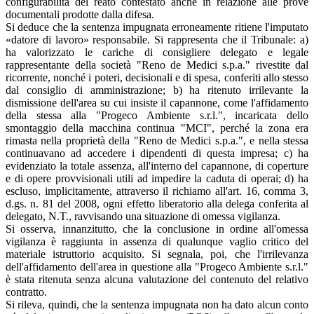
configurabilità del reato contestato anche in relazione alle prove
documentali prodotte dalla difesa.
Si deduce che la sentenza impugnata erroneamente ritiene l'imputato
«datore di lavoro» responsabile. Si rappresenta che il Tribunale: a)
ha valorizzato le cariche di consigliere delegato e legale
rappresentante della società "Reno de Medici s.p.a." rivestite dal
ricorrente, nonché i poteri, decisionali e di spesa, conferiti allo stesso
dal consiglio di amministrazione; b) ha ritenuto irrilevante la
dismissione dell'area su cui insiste il capannone, come l'affidamento
della stessa alla "Progeco Ambiente s.r.l.", incaricata dello
smontaggio della macchina continua "MCI", perché la zona era
rimasta nella proprietà della "Reno de Medici s.p.a.", e nella stessa
continuavano ad accedere i dipendenti di questa impresa; c) ha
evidenziato la totale assenza, all'interno del capannone, di coperture
e di opere provvisionali utili ad impedire la caduta di operai; d) ha
escluso, implicitamente, attraverso il richiamo all'art. 16, comma 3,
d.gs. n. 81 del 2008, ogni effetto liberatorio alla delega conferita al
delegato, N.T., ravvisando una situazione di omessa vigilanza.
Si osserva, innanzitutto, che la conclusione in ordine all'omessa
vigilanza è raggiunta in assenza di qualunque vaglio critico del
materiale istruttorio acquisito. Si segnala, poi, che l'irrilevanza
dell'affidamento dell'area in questione alla "Progeco Ambiente s.r.l."
è stata ritenuta senza alcuna valutazione del contenuto del relativo
contratto.
Si rileva, quindi, che la sentenza impugnata non ha dato alcun conto