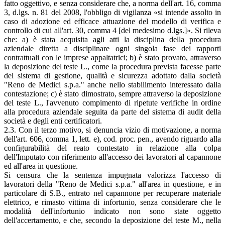
fatto oggettivo, e senza considerare che, a norma dell'art. 16, comma
3, d.lgs. n. 81 del 2008, l'obbligo di vigilanza «si intende assolto in
caso di adozione ed efficace attuazione del modello di verifica e
controllo di cui all'art. 30, comma 4 [del medesimo d.lgs.]». Si rileva
che: a) è stata acquisita agli atti la disciplina della procedura
aziendale diretta a disciplinare ogni singola fase dei rapporti
contrattuali con le imprese appaltatrici; b) è stato provato, attraverso
la deposizione del teste L., come la procedura prevista facesse parte
del sistema di gestione, qualità e sicurezza adottato dalla società
"Reno de Medici s.p.a." anche nello stabilimento interessato dalla
contestazione; c) è stato dimostrato, sempre attraverso la deposizione
del teste L., l'avvenuto compimento di ripetute verifiche in ordine
alla procedura aziendale seguita da parte del sistema di audit della
società e degli enti certificatori.
2.3. Con il terzo motivo, si denuncia vizio di motivazione, a norma
dell'art. 606, comma 1, lett. e), cod. proc. pen., avendo riguardo alla
configurabilità del reato contestato in relazione alla colpa
dell'Imputato con riferimento all'accesso dei lavoratori al capannone
ed all'area in questione.
Si censura che la sentenza impugnata valorizza l'accesso di
lavoratori della "Reno de Medici s.p.a." all'area in questione, e in
particolare di S.B., entrato nel capannone per recuperare materiale
elettrico, e rimasto vittima di infortunio, senza considerare che le
modalità dell'infortunio indicato non sono state oggetto
dell'accertamento, e che, secondo la deposizione del teste M., nella