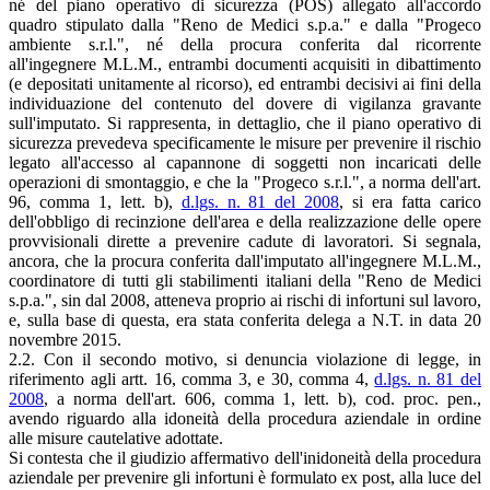
né del piano operativo di sicurezza (POS) allegato all'accordo
quadro stipulato dalla "Reno de Medici s.p.a." e dalla "Progeco
ambiente s.r.l.", né della procura conferita dal ricorrente
all'ingegnere M.L.M., entrambi documenti acquisiti in dibattimento
(e depositati unitamente al ricorso), ed entrambi decisivi ai fini della
individuazione del contenuto del dovere di vigilanza gravante
sull'imputato. Si rappresenta, in dettaglio, che il piano operativo di
sicurezza prevedeva specificamente le misure per prevenire il rischio
legato all'accesso al capannone di soggetti non incaricati delle
operazioni di smontaggio, e che la "Progeco s.r.l.", a norma dell'art.
96, comma 1, lett. b),
d.lgs. n. 81 del 2008
, si era fatta carico
dell'obbligo di recinzione dell'area e della realizzazione delle opere
provvisionali dirette a prevenire cadute di lavoratori. Si segnala,
ancora, che la procura conferita dall'imputato all'ingegnere M.L.M.,
coordinatore di tutti gli stabilimenti italiani della "Reno de Medici
s.p.a.", sin dal 2008, atteneva proprio ai rischi di infortuni sul lavoro,
e, sulla base di questa, era stata conferita delega a N.T. in data 20
novembre 2015.
2.2. Con il secondo motivo, si denuncia violazione di legge, in
riferimento agli artt. 16, comma 3, e 30, comma 4,
d.lgs. n. 81 del
2008
, a norma dell'art. 606, comma 1, lett. b), cod. proc. pen.,
avendo riguardo alla idoneità della procedura aziendale in ordine
alle misure cautelative adottate.
Si contesta che il giudizio affermativo dell'inidoneità della procedura
aziendale per prevenire gli infortuni è formulato ex post, alla luce del