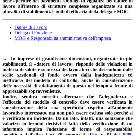
nelle aperture dei pavimenti. O
bbligo di vigilanza del datore di
lavoro all'interno di strutture complesse organizzate su una
pluralità di stabilimenti. Limiti di efficacia della delega e MOG
Datore di Lavoro
Delega di Funzione
MOG e Responsabilità amministrativa dell'impresa
... "In imprese di grandissime dimensioni, organizzate in più
stabilimenti, il «datore di lavoro» risponde delle violazioni in
materia di salute e sicurezza dei lavoratori che discendono dalle
scelte gestionali di fondo ovvero dalla inadeguatezza ed
inefficacia del modello di controllo, anche in considerazione
delle necessità di adattamento di questo nel tempo a fronte di
apprezzabili sopravvenienze.
Inoltre, sembra corretto affermare che l'adeguatezza e
l'efficacia del modello di controllo deve essere verificata in
considerazione della sua specificità rispetto all'ambiente
lavorativo interessato, ma non può essere esclusa solo perché si
è verificato un incidente. Da un lato, infatti, una soluzione che
valorizzi in termini decisivi il fatto della verificazione di un
infortunio implica l'adozione di forme di responsabilità
oggettiva; dall'altro, l'art. 30, comma 4,
d.lgs. n. 81 del 2008
,