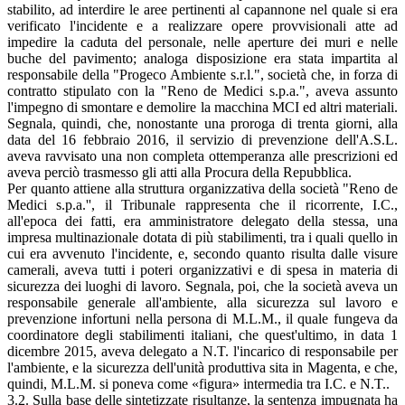
stabilito, ad interdire le aree pertinenti al capannone nel quale si era
verificato l'incidente e a realizzare opere provvisionali atte ad
impedire la caduta del personale, nelle aperture dei muri e nelle
buche del pavimento; analoga disposizione era stata impartita al
responsabile della "Progeco Ambiente s.r.l.", società che, in forza di
contratto stipulato con la "Reno de Medici s.p.a.", aveva assunto
l'impegno di smontare e demolire la macchina MCI ed altri materiali.
Segnala, quindi, che, nonostante una proroga di trenta giorni, alla
data del 16 febbraio 2016, il servizio di prevenzione dell'A.S.L.
aveva ravvisato una non completa ottemperanza alle prescrizioni ed
aveva perciò trasmesso gli atti alla Procura della Repubblica.
Per quanto attiene alla struttura organizzativa della società "Reno de
Medici s.p.a.'', il Tribunale rappresenta che il ricorrente, I.C.,
all'epoca dei fatti, era amministratore delegato della stessa, una
impresa multinazionale dotata di più stabilimenti, tra i quali quello in
cui era avvenuto l'incidente, e, secondo quanto risulta dalle visure
camerali, aveva tutti i poteri organizzativi e di spesa in materia di
sicurezza dei luoghi di lavoro. Segnala, poi, che la società aveva un
responsabile generale all'ambiente, alla sicurezza sul lavoro e
prevenzione infortuni nella persona di M.L.M., il quale fungeva da
coordinatore degli stabilimenti italiani, che quest'ultimo, in data 1
dicembre 2015, aveva delegato a N.T. l'incarico di responsabile per
l'ambiente, e la sicurezza dell'unità produttiva sita in Magenta, e che,
quindi, M.L.M. si poneva come «figura» intermedia tra I.C. e N.T..
3.2. Sulla base delle sintetizzate risultanze, la sentenza impugnata ha