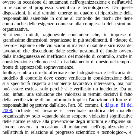
ovvero in occasione di mutamenti nell'organizzazione e nell'attività
in relazione al progresso scientifico e tecnologico.». Da queste
disposizioni, in altri termini, emerge un quadro di ripartizione della
responsabilità aziendale in ordine al controllo dei rischi che tiene
conto anche delle esigenze connesse alla complessità della struttura
organizzativa.
Si ritiene, quindi, ragionevole concludere che, in imprese di
grandissime dimensioni, organizzate in più stabilimenti, il «datore di
lavoro» risponde delle violazioni in materia di salute e sicurezza dei
lavoratori che discendono dalle scelte gestionali di fondo ovvero
dalla inadeguatezza ed inefficacia del modello di controllo, anche in
considerazione delle necessità di adattamento di questo nel tempo a
fronte di apprezzabili sopravvenienze.
Inoltre, sembra corretto affermare che l'adeguatezza e l'efficacia del
modello di controllo deve essere verificata in considerazione della
sua specificità rispetto all'ambiente lavorativo interessato, ma non
può essere esclusa solo perché si è verificato un incidente. Da un
lato, infatti, uria soluzione che valorizzi in termini decisivi il fatto
della verificazione di un infortunio implica l'adozione di forme di
responsabilità oggettiva; dall'altro, l'art. 30, comma 4,
d.lgs. n. 81 del
2008
, richiede «il riesame e l'eventuale modifica del modello
organizzativo» solo «quando siano scoperte violazioni significative
delle norme relative alla prevenzione degli infortuni e all'igiene sul
lavoro, ovvero in occasione di mutamenti nell'organizzazione e
nell'attività in relazione al progresso scientifico e tecnologico», e,