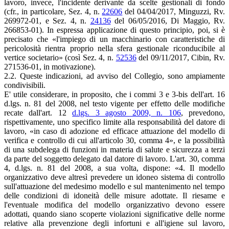
lavoro, invece, l'incidente derivante da scelte gestionali di fondo
(cfr., in particolare, Sez. 4, n.
22606
del 04/04/2017, Minguzzi, Rv.
269972-01, e Sez. 4, n.
24136
del 06/05/2016, Di Maggio, Rv.
266853-01). In espressa applicazione di questo principio, poi, si è
precisato che «l'impiego di un macchinario con caratteristiche di
pericolosità rientra proprio nella sfera gestionale riconducibile al
vertice societario» (così Sez. 4, n.
52536
del 09/11/2017, Cibin, Rv.
271536-01, in motivazione).
2.2. Queste indicazioni, ad avviso del Collegio, sono ampiamente
condivisibili.
E' utile considerare, in proposito, che i commi 3 e 3-bis dell'art. 16
d.lgs. n. 81 del 2008, nel testo vigente per effetto delle modifiche
recate dall'art. 12
d.lgs. 3 agosto 2009, n. 106
, prevedono,
rispettivamente, uno specifico limite alla responsabilità del datore di
lavoro, «in caso di adozione ed efficace attuazione del modello di
verifica e controllo di cui all'articolo 30, comma 4», e la possibilità
di una subdelega di funzioni in materia di salute e sicurezza a terzi
da parte del soggetto delegato dal datore di lavoro. L'art. 30, comma
4, d.lgs. n. 81 del 2008, a sua volta, dispone: «4. Il modello
organizzativo deve altresì prevedere un idoneo sistema di controllo
sull'attuazione del medesimo modello e sul mantenimento nel tempo
delle condizioni di idoneità delle misure adottate. Il riesame e
l'eventuale modifica del modello organizzativo devono essere
adottati, quando siano scoperte violazioni significative delle norme
relative alla prevenzione degli infortuni e all'igiene sul lavoro,