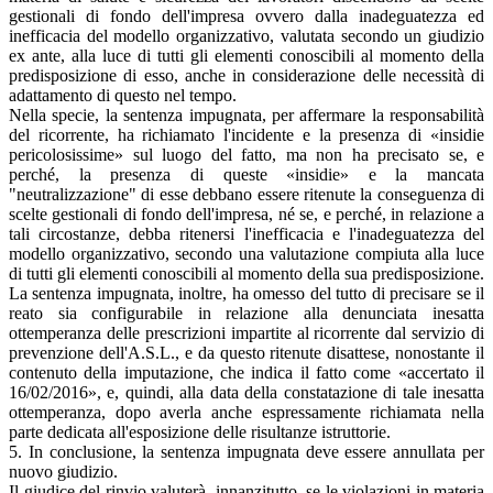
gestionali di fondo dell'impresa ovvero dalla inadeguatezza ed
inefficacia del modello organizzativo, valutata secondo un giudizio
ex ante, alla luce di tutti gli elementi conoscibili al momento della
predisposizione di esso, anche in considerazione delle necessità di
adattamento di questo nel tempo.
Nella specie, la sentenza impugnata, per affermare la responsabilità
del ricorrente, ha richiamato l'incidente e la presenza di «insidie
pericolosissime» sul luogo del fatto, ma non ha precisato se, e
perché, la presenza di queste «insidie» e la mancata
"neutralizzazione" di esse debbano essere ritenute la conseguenza di
scelte gestionali di fondo dell'impresa, né se, e perché, in relazione a
tali circostanze, debba ritenersi l'inefficacia e l'inadeguatezza del
modello organizzativo, secondo una valutazione compiuta alla luce
di tutti gli elementi conoscibili al momento della sua predisposizione.
La sentenza impugnata, inoltre, ha omesso del tutto di precisare se il
reato sia configurabile in relazione alla denunciata inesatta
ottemperanza delle prescrizioni impartite al ricorrente dal servizio di
prevenzione dell'A.S.L., e da questo ritenute disattese, nonostante il
contenuto della imputazione, che indica il fatto come «accertato il
16/02/2016», e, quindi, alla data della constatazione di tale inesatta
ottemperanza, dopo averla anche espressamente richiamata nella
parte dedicata all'esposizione delle risultanze istruttorie.
5. In conclusione, la sentenza impugnata deve essere annullata per
nuovo giudizio.
Il giudice del rinvio valuterà, innanzitutto, se le violazioni in materia