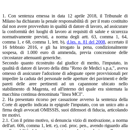
1. Con sentenza emessa in data 12 aprile 2018, il Tribunale di
Milano ha dichiarato la penale responsabilità di per il reato costituito
dal non avere provveduto in qualità di datore di lavoro, ad assicurare
la conformità dei luoghi di lavoro ai requisiti di salute e sicurezza
normativamente previsti, a norma degli artt. 63, comma 1, 64,
comma 1, e 68, comma 1, lett. b),
d.lgs. n. 81 del 2008
, accertato il
16 febbraio 2016, e gli ha irrogato la pena, condizionalmente
sospesa, di 1.000 euro di ammenda, previa concessione delle
circostanze attenuanti generiche.
Secondo quanto ricostruito dal giudice di merito, l'imputato, in
qualità di datore di lavoro della ditta "Reno de Medici s.p.a,", aveva
omesso di assicurare l'adozione di adeguate opere provvisionali per
impedire la caduta del personale nelle aperture dei pavimenti e delle
pareti delle aree pertinenti ad un capannone ubicato nello
stabilimento di Magenta, ed all'interno del quale era sistemata la
macchina continua denominata "linea MCI".
2. Ha presentato ricorso per cassazione avverso la sentenza della
Corte di appello indicata in epigrafe l'imputato, con un unico atto a
firma degli avvocati OMISSIS, suoi difensori di fiducia, articolando
tre motivi.
2.1. Con il primo motivo, si denuncia vizio di motivazione, a norma
dell'art. 606, comma 1, lett. e), cod. proc. pen., avendo riguardo alla