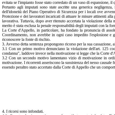
evitata se l'impianto fosse stato corredato di un vaso di espansione, il
Pertanto agli imputati sono state ascritte una generica negligenza,
dell'idoneità del Piano Operativo di Sicurezza per i locali ove avven
Protezione e dei lavoratori incaricati di attuare le misure attinenti al
lavorativa. Tuttavia, dopo aver ritenuto accertata la violazione della 
merito è stata esclusa la penale responsabilità degli imputati con la for
La Corte d'Appello, in particolare, ha fondato la pronuncia di assol
Coordinamento, non avrebbe in ogni caso impedito l'esplosione e gli
riconoscere la fonte di rischio.
3. Avverso detta sentenza propongono ricorso per la sua cassazione, ai so
3.1 Con un primo motivo denunciano la violazione dell'art. 125 cod. 
condanna", laddove invece nella motivazione si legge che la Corte d'A
3.2 Con un secondo motivo lamentano vizio di motivazione in ordine 
motivazione. I ricorrenti asseriscono la sussistenza del nesso causale f
essendo peraltro stato accertato dalla Corte di Appello che un compor
4. I ricorsi sono infondati.