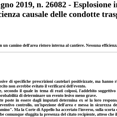
ugno 2019, n. 26082 - Esplosione i
cienza causale delle condotte tras
n un camino dell'area ristoro interna al cantiere. Nessuna efficienza
essive di specifiche prescrizioni cautelari positivizzate, ma hanno 
ito non avrebbe evitato il verificarsi dell'evento.
, secondo il quale in tema di reati colposi, l'addebito soggettiv
e probabilità di determinare un evento lesivo meno grave.
te poste in essere dagli imputati determina ex sé la loro responsa
reventivo controllo, un'ispezione dell'area e messa in sicurezza 
camino". Ma la Corte di Appello ha accertato l'inverso, sulla scorta 
 comunque sfuggita la presenza del citato recipiente, atteso che il 