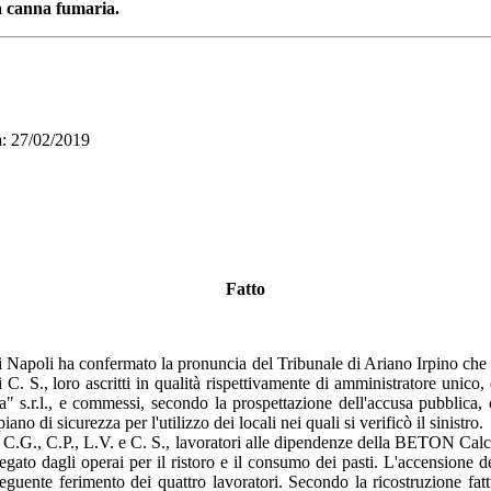
la canna fumaria.
 27/02/2019
Fatto
i Napoli ha confermato la pronuncia del Tribunale di Ariano Irpino che 
 C. S., loro ascritti in qualità rispettivamente di amministratore unico, 
" s.r.l., e commessi, secondo la prospettazione dell'accusa pubblica, 
no di sicurezza per l'utilizzo dei locali nei quali si verificò il sinistro.
, C.G., C.P., L.V. e C. S., lavoratori alle dipendenze della BETON Cal
egato dagli operai per il ristoro e il consumo dei pasti. L'accensione 
eguente ferimento dei quattro lavoratori. Secondo la ricostruzione fatt