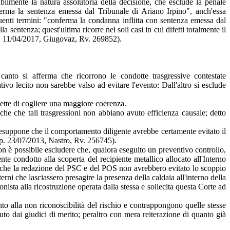
ilmente la natura assolutoria della decisione, che esclude la penale
nferma la sentenza emessa dal Tribunale di Ariano Irpino", anch'essa
eguenti termini: "conferma la condanna inflitta con sentenza emessa dal
 sentenza; quest'ultima ricorre nei soli casi in cui difetti totalmente il
ep. 11/04/2017, Giugovaz, Rv. 269852).
canto si afferma che ricorrono le condotte trasgressive contestate
tivo lecito non sarebbe valso ad evitare l'evento: Dall'altro si esclude
rmette di cogliere una maggiore coerenza.
nche che tali trasgressioni non abbiano avuto efficienza causale; detto
presuppone che il comportamento diligente avrebbe certamente evitato il
dep. 23/07/2013, Nastro, Rv. 256745).
non è possibile escludere che, qualora eseguito un preventivo controllo,
te condotto alla scoperta del recipiente metallico allocato all'Interno
to che la redazione del PSC e del POS non avrebbero evitato lo scoppio
rni che lasciassero presagire la presenza della caldaia all'interno della
sta alla ricostruzione operata dalla stessa e sollecita questa Corte ad
anto alla non riconoscibilità del rischio e contrappongono quelle stesse
to dai giudici di merito; peraltro con mera reiterazione di quanto già