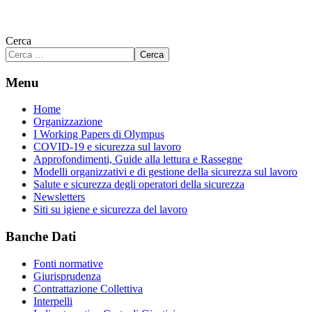
Cerca
Cerca
Menu
Home
Organizzazione
I Working Papers di Olympus
COVID-19 e sicurezza sul lavoro
Approfondimenti, Guide alla lettura e Rassegne
Modelli organizzativi e di gestione della sicurezza sul lavoro
Salute e sicurezza degli operatori della sicurezza
Newsletters
Siti su igiene e sicurezza del lavoro
Banche Dati
Fonti normative
Giurisprudenza
Contrattazione Collettiva
Interpelli