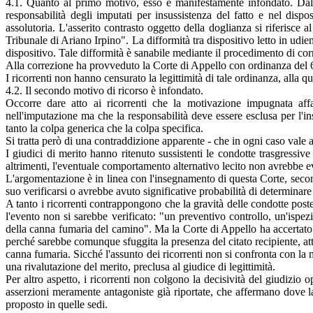
4.1. Quanto al primo motivo, esso è manifestamente infondato. Dalla
responsabilità degli imputati per insussistenza del fatto e nel dis
assolutoria. L'asserito contrasto oggetto della doglianza si riferisce
Tribunale di Ariano Irpino". La difformità tra dispositivo letto in udien
dispositivo. Tale difformità è sanabile mediante il procedimento di co
Alla correzione ha provveduto la Corte di Appello con ordinanza del 6
I ricorrenti non hanno censurato la legittimità di tale ordinanza, alla 
4.2. Il secondo motivo di ricorso è infondato.
Occorre dare atto ai ricorrenti che la motivazione impugnata affa
nell'imputazione ma che la responsabilità deve essere esclusa per l'ins
tanto la colpa generica che la colpa specifica.
Si tratta però di una contraddizione apparente - che in ogni caso vale 
I giudici di merito hanno ritenuto sussistenti le condotte trasgressiv
altrimenti, l'eventuale comportamento alternativo lecito non avrebbe evit
L'argomentazione è in linea con l'insegnamento di questa Corte, second
suo verificarsi o avrebbe avuto significative probabilità di determina
A tanto i ricorrenti contrappongono che la gravità delle condotte poste
l'evento non si sarebbe verificato: "un preventivo controllo, un'ispez
della canna fumaria del camino". Ma la Corte di Appello ha accertato 
perché sarebbe comunque sfuggita la presenza del citato recipiente, atte
canna fumaria. Sicché l'assunto dei ricorrenti non si confronta con la
una rivalutazione del merito, preclusa al giudice di legittimità.
Per altro aspetto, i ricorrenti non colgono la decisività del giudizio 
asserzioni meramente antagoniste già riportate, che affermano dove la
proposto in quelle sedi.