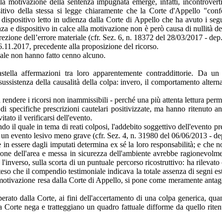
 motivazione della sentenza impugnata emerge, infatti, incontrovertib
positivo della stessa si legge chiaramente che la Corte d'Appello "co
 al dispositivo letto in udienza dalla Corte di Appello che ha avuto i s
za e dispositivo in calce alla motivazione non è però causa di nullità della
rrezione dell’errore materiale (cfr. Sez. 6, n. 18372 del 28/03/2017 - d
.11.2017, precedente alla proposizione del ricorso.
quale non hanno fatto cenno alcuno.
stella affermazioni tra loro apparentemente contraddittorie. Da un 
ussistenza della causalità della colpa: invero, il comportamento alterna
a rendere i ricorsi non inammissibili - perché una più attenta lettura pe
e di specifiche prescrizioni cautelari positivizzate, ma hanno ritenuto a
ato il verificarsi dell'evento.
o il quale in tema di reati colposi, l'addebito soggettivo dell'evento 
re un evento lesivo meno grave (cfr. Sez. 4, n. 31980 del 06/06/2013 - 
 in essere dagli imputati determina ex sé la loro responsabilità; e che 
ione dell'area e messa in sicurezza dell'ambiente avrebbe ragionevolmen
l'inverso, sulla scorta di un puntuale percorso ricostruttivo: ha rileva
so che il compendio testimoniale indicava la totale assenza di segni este
 motivazione resa dalla Corte di Appello, si pone come meramente antagoni
operato dalla Corte, ai fini dell'accertamento di una colpa generica, qu
 Corte nega e tratteggiano un quadro fattuale difforme da quello ritenu