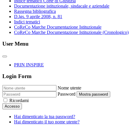
Indice tematico Corte di Giustizia
Documentazione istituzionale, sindacale e aziendale
Rassegna bibliografica
D.lgs. 9 aprile 2008, n. 81
Indici tematici
CoReCo Marche Documentazione Istituzionale
CoReCo Marche Documentazione Istituzionale (Cronologico)
User Menu
PRIN INSPIRE
Login Form
Nome utente
Password
Mostra password
Ricordami
Accesso
Hai dimenticato la tua password?
Hai dimenticato il tuo nome utente?