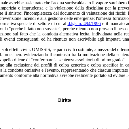
 quale avrebbe assicurato che l'acqua surriscaldata o il vapore sarebbero 
 imperizia e imprudenza e la violazione della disciplina per la preve
ne il sinistro; l'incompletezza del documento di valutazione dei risch
la prevenzione incendi e alla gestione delle emergenze; l'omessa formazione
normativa speciale di settore di cui al
d.lgs. n. 494/1996
e il mancato ad
mula "perché il fatto non sussiste", perché ritenuto non provato il nesso e
uzione sul fatto che la condotta alternativa lecita, individuata nella 
 eventi conseguenti; ed ha ritenuto non ascrivibile agli imputati una 
li effetti civili, OMISSIS, le parti civili costituite, a mezzo del difenso
proc. pen. evidenziando il contrasto tra la motivazione della sentenza 
ppello ritiene di "confermare la sentenza assolutoria di primo grado".
alla esclusione dei profili di colpa generica e colpa specifica in cap
ra la condotta omissiva e l'evento, rappresentando che ciascun imputato ha
tamento conforme alla normativa avrebbe realmente portato ad evitare l'
Diritto