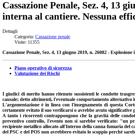
Cassazione Penale, Sez. 4, 13 gi
interna al cantiere. Nessuna effi
Dettagli
Categoria:
Cassazione penale
Visite: 11355
Cassazione Penale, Sez. 4, 13 giugno 2019, n. 26082 - Esplosione i
Piano operativo di sicurezza
Valutazione dei Rischi
I giudici di merito hanno ritenuto sussistenti le condotte trasgr
causale; detto altrimenti, l'eventuale comportamento alternativo lec
L'argomentazione è in linea con l'insegnamento di questa Corte
certamente evitato il suo verificarsi o avrebbe avuto significativ
A tanto i ricorrenti contrappongono che la gravità delle condot
preventivo controllo, l'evento non si sarebbe verificato: "un p
recipiente metallico allocato all'Interno della canna fumaria del 
del PSC e del POS non avrebbero evitato lo scoppio perché sarebbe