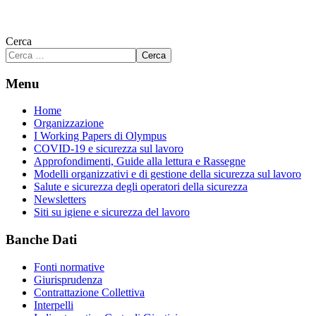
Cerca
Cerca
Menu
Home
Organizzazione
I Working Papers di Olympus
COVID-19 e sicurezza sul lavoro
Approfondimenti, Guide alla lettura e Rassegne
Modelli organizzativi e di gestione della sicurezza sul lavoro
Salute e sicurezza degli operatori della sicurezza
Newsletters
Siti su igiene e sicurezza del lavoro
Banche Dati
Fonti normative
Giurisprudenza
Contrattazione Collettiva
Interpelli