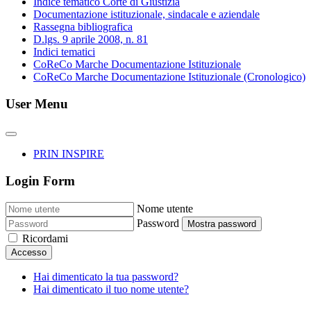
Indice tematico Corte di Giustizia
Documentazione istituzionale, sindacale e aziendale
Rassegna bibliografica
D.lgs. 9 aprile 2008, n. 81
Indici tematici
CoReCo Marche Documentazione Istituzionale
CoReCo Marche Documentazione Istituzionale (Cronologico)
User Menu
PRIN INSPIRE
Login Form
Nome utente
Password
Mostra password
Ricordami
Accesso
Hai dimenticato la tua password?
Hai dimenticato il tuo nome utente?