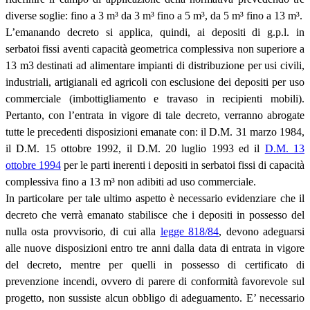
diverse soglie: fino a 3 m
³
da 3 m
³
fino a 5 m
³
, da 5 m
³
fino a 13 m
³
.
L’emanando decreto si applica, quindi, ai depositi di g.p.l. in
serbatoi fissi aventi capacità geometrica complessiva non superiore a
13 m3 destinati ad alimentare impianti di distribuzione per usi civili,
industriali, artigianali ed agricoli con esclusione dei depositi per uso
commerciale (imbottigliamento e travaso in recipienti mobili).
Pertanto, con l’entrata in vigore di tale decreto, verranno abrogate
tutte le precedenti disposizioni emanate con: il D.M. 31 marzo 1984,
il D.M. 15 ottobre 1992, il D.M. 20 luglio 1993 ed il
D.M. 13
ottobre 1994
per le parti inerenti i depositi in serbatoi fissi di capacità
complessiva fino a 13 m
³
non adibiti ad uso commerciale.
In particolare per tale ultimo aspetto è necessario evidenziare che il
decreto che verrà emanato stabilisce che i depositi in possesso del
nulla osta provvisorio, di cui alla
legge 818/84
, devono adeguarsi
alle nuove disposizioni entro tre anni dalla data di entrata in vigore
del decreto, mentre per quelli in possesso di certificato di
prevenzione incendi, ovvero di parere di conformità favorevole sul
progetto, non sussiste alcun obbligo di adeguamento. E’ necessario