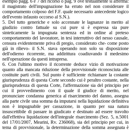
esempio pagg. 6 e 7 del ricorso o pag. 9 ove testualmente si afferma:
il magistrato dell'impugnazione ha errato nel non considerare il
comportamento colposo del F.F. quale necessario antecedente logico
dell'evento infausto occorso al S.N.).
5. Del tutto generiche e solo accennate le lagnanze in merito al
giudizio contro fattuale su cui pure si è espressa sia pure
sinteticamente la impugnata sentenza ed in ordine al preteso
comportamento del lavoratore, in tesi interruttivo del nesso causale,
censura evidentemente priva di pregio, considerato che- come posto
già in rilievo- il S.N. stava operando non solo su disposizione
dell'odierno ricorrente, ma addirittura coadiuvando il medesimo
nell'operazione da questi intrapresa.
6. Con l'ultimo motivo il ricorrente deduce vizio di motivazione
quanto alla mancata riduzione della provvisionale riconosciuta alle
costituite parti civili. Sul punto è sufficiente richiamare la costante
giurisprudenza di questa Corte secondo cui è peraltro costante, nella
giurisprudenza di questa Corte, l'affermazione sia del principio per
cui il provvedimento con il quale il giudice di merito, nel
pronunciare condanna generica al risarcimento del danno, assegna
alla parte civile una somma da imputarsi nella liquidazione definitiva
non è impugnabile per cassazione, in quanto per sua natura
insuscettibile di passare in giudicato e destinato ad essere travolto
dall'effettiva liquidazione dell'integrale risarcimento (Sez. 5, n.5001
del 17/01/2007, Mearini, Rv. 236068), sia del principio per cui, in
tema di provvisionale, la determinazione della somma assegnata è