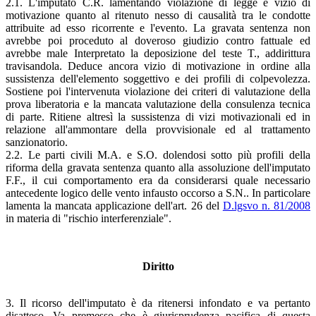
2.1. L'imputato C.R. lamentando violazione di legge e vizio di
motivazione quanto al ritenuto nesso di causalità tra le condotte
attribuite ad esso ricorrente e l'evento. La gravata sentenza non
avrebbe poi proceduto al doveroso giudizio contro fattuale ed
avrebbe male Interpretato la deposizione del teste T., addirittura
travisandola. Deduce ancora vizio di motivazione in ordine alla
sussistenza dell'elemento soggettivo e dei profili di colpevolezza.
Sostiene poi l'intervenuta violazione dei criteri di valutazione della
prova liberatoria e la mancata valutazione della consulenza tecnica
di parte. Ritiene altresì la sussistenza di vizi motivazionali ed in
relazione all'ammontare della provvisionale ed al trattamento
sanzionatorio.
2.2. Le parti civili M.A. e S.O. dolendosi sotto più profili della
riforma della gravata sentenza quanto alla assoluzione dell'imputato
F.F., il cui comportamento era da considerarsi quale necessario
antecedente logico delle vento infausto occorso a S.N.. In particolare
lamenta la mancata applicazione dell'art. 26 del
D.lgsvo n. 81/2008
in materia di "rischio interferenziale".
Diritto
3. Il ricorso dell'imputato è da ritenersi infondato e va pertanto
disatteso. Va premesso che è giurisprudenza pacifica di questa