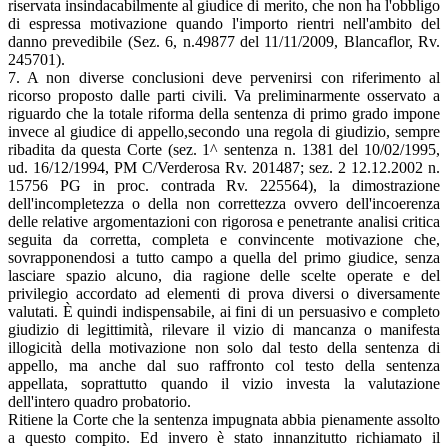
riservata insindacabilmente al giudice di merito, che non ha l'obbligo
di espressa motivazione quando l'importo rientri nell'ambito del
danno prevedibile (Sez. 6, n.49877 del 11/11/2009, Blancaflor, Rv.
245701).
7. A non diverse conclusioni deve pervenirsi con riferimento al
ricorso proposto dalle parti civili. Va preliminarmente osservato a
riguardo che la totale riforma della sentenza di primo grado impone
invece al giudice di appello,secondo una regola di giudizio, sempre
ribadita da questa Corte (sez. 1^ sentenza n. 1381 del 10/02/1995,
ud. 16/12/1994, PM C/Verderosa Rv. 201487; sez. 2 12.12.2002 n.
15756 PG in proc. contrada Rv. 225564), la dimostrazione
dell'incompletezza o della non correttezza ovvero dell'incoerenza
delle relative argomentazioni con rigorosa e penetrante analisi critica
seguita da corretta, completa e convincente motivazione che,
sovrapponendosi a tutto campo a quella del primo giudice, senza
lasciare spazio alcuno, dia ragione delle scelte operate e del
privilegio accordato ad elementi di prova diversi o diversamente
valutati. È quindi indispensabile, ai fini di un persuasivo e completo
giudizio di legittimità, rilevare il vizio di mancanza o manifesta
illogicità della motivazione non solo dal testo della sentenza di
appello, ma anche dal suo raffronto col testo della sentenza
appellata, soprattutto quando il vizio investa la valutazione
dell'intero quadro probatorio.
Ritiene la Corte che la sentenza impugnata abbia pienamente assolto
a questo compito. Ed invero è stato innanzitutto richiamato il