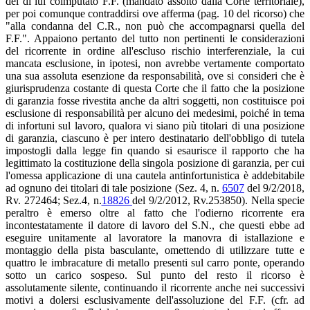
del di lui coimputato F.F. (mandato assolto dalla Corte territoriale),
per poi comunque contraddirsi ove afferma (pag. 10 del ricorso) che
"alla condanna del C.R., non può che accompagnarsi quella del
F.F.". Appaiono pertanto del tutto non pertinenti le considerazioni
del ricorrente in ordine all'escluso rischio interferenziale, la cui
mancata esclusione, in ipotesi, non avrebbe vertamente comportato
una sua assoluta esenzione da responsabilità, ove si consideri che è
giurisprudenza costante di questa Corte che il fatto che la posizione
di garanzia fosse rivestita anche da altri soggetti, non costituisce poi
esclusione di responsabilità per alcuno dei medesimi, poiché in tema
di infortuni sul lavoro, qualora vi siano più titolari di una posizione
di garanzia, ciascuno è per intero destinatario dell'obbligo di tutela
impostogli dalla legge fin quando si esaurisce il rapporto che ha
legittimato la costituzione della singola posizione di garanzia, per cui
l'omessa applicazione di una cautela antinfortunistica è addebitabile
ad ognuno dei titolari di tale posizione (Sez. 4, n.
6507
del 9/2/2018,
Rv. 272464; Sez.4, n.
18826
del 9/2/2012, Rv.253850). Nella specie
peraltro è emerso oltre al fatto che l'odierno ricorrente era
incontestatamente il datore di lavoro del S.N., che questi ebbe ad
eseguire unitamente al lavoratore la manovra di istallazione e
montaggio della pista basculante, omettendo di utilizzare tutte e
quattro le imbracature di metallo presenti sul carro ponte, operando
sotto un carico sospeso. Sul punto del resto il ricorso è
assolutamente silente, continuando il ricorrente anche nei successivi
motivi a dolersi esclusivamente dell'assoluzione del F.F. (cfr. ad