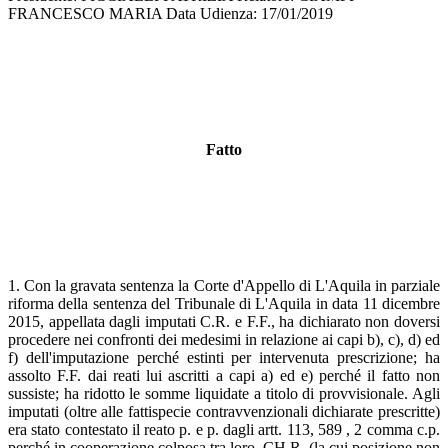
FRANCESCO MARIA Data Udienza: 17/01/2019
Fatto
1. Con la gravata sentenza la Corte d'Appello di L'Aquila in parziale
riforma della sentenza del Tribunale di L'Aquila in data 11 dicembre
2015, appellata dagli imputati C.R. e F.F., ha dichiarato non doversi
procedere nei confronti dei medesimi in relazione ai capi b), c), d) ed
f) dell'imputazione perché estinti per intervenuta prescrizione; ha
assolto F.F. dai reati lui ascritti a capi a) ed e) perché il fatto non
sussiste; ha ridotto le somme liquidate a titolo di provvisionale. Agli
imputati (oltre alle fattispecie contravvenzionali dichiarate prescritte)
era stato contestato il reato p. e p. dagli artt. 113, 589 , 2 comma c.p.
perché in cooperazione colposa tra loro, CH.R. (la cui posizione non