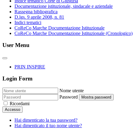
Indice tematico Corte di Giustizia
Documentazione istituzionale, sindacale e aziendale
Rassegna bibliografica
D.lgs. 9 aprile 2008, n. 81
Indici tematici
CoReCo Marche Documentazione Istituzionale
CoReCo Marche Documentazione Istituzionale (Cronologico)
User Menu
PRIN INSPIRE
Login Form
Nome utente
Password
Mostra password
Ricordami
Accesso
Hai dimenticato la tua password?
Hai dimenticato il tuo nome utente?