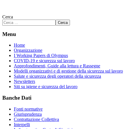
Cerca
Cerca
Menu
Home
Organizzazione
I Working Papers di Olympus
COVID-19 e sicurezza sul lavoro
Approfondimenti, Guide alla lettura e Rassegne
Modelli organizzativi e di gestione della sicurezza sul lavoro
Salute e sicurezza degli operatori della sicurezza
Newsletters
Siti su igiene e sicurezza del lavoro
Banche Dati
Fonti normative
Giurisprudenza
Contrattazione Collettiva
Interpelli