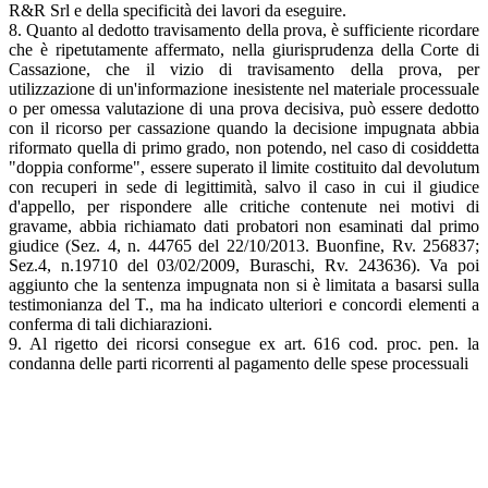
R&R Srl e della specificità dei lavori da eseguire.
8. Quanto al dedotto travisamento della prova, è sufficiente ricordare
che è ripetutamente affermato, nella giurisprudenza della Corte di
Cassazione, che il vizio di travisamento della prova, per
utilizzazione di un'informazione inesistente nel materiale processuale
o per omessa valutazione di una prova decisiva, può essere dedotto
con il ricorso per cassazione quando la decisione impugnata abbia
riformato quella di primo grado, non potendo, nel caso di cosiddetta
"doppia conforme", essere superato il limite costituito dal devolutum
con recuperi in sede di legittimità, salvo il caso in cui il giudice
d'appello, per rispondere alle critiche contenute nei motivi di
gravame, abbia richiamato dati probatori non esaminati dal primo
giudice (Sez. 4, n. 44765 del 22/10/2013. Buonfine, Rv. 256837;
Sez.4, n.19710 del 03/02/2009, Buraschi, Rv. 243636). Va poi
aggiunto che la sentenza impugnata non si è limitata a basarsi sulla
testimonianza del T., ma ha indicato ulteriori e concordi elementi a
conferma di tali dichiarazioni.
9. Al rigetto dei ricorsi consegue ex art. 616 cod. proc. pen. la
condanna delle parti ricorrenti al pagamento delle spese processuali