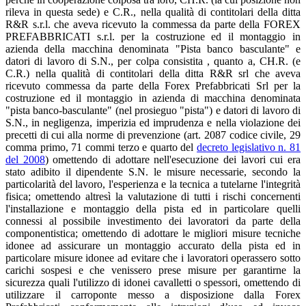
rileva in questa sede) e C.R., nella qualità di contitolari della ditta
R&R s.r.l. che aveva ricevuto la commessa da parte della FOREX
PREFABBRICATI s.r.l. per la costruzione ed il montaggio in
azienda della macchina denominata "Pista banco basculante" e
datori di lavoro di S.N., per colpa consistita , quanto a, CH.R. (e
C.R.) nella qualità di contitolari della ditta R&R srl che aveva
ricevuto commessa da parte della Forex Prefabbricati Srl per la
costruzione ed il montaggio in azienda di macchina denominata
"pista banco-basculante" (nel prosieguo "pista") e datori di lavoro di
S.N., in negligenza, imperizia ed imprudenza e nella violazione dei
precetti di cui alla norme di prevenzione (art. 2087 codice civile, 29
comma primo, 71 commi terzo e quarto del
decreto legislativo n. 81
del 2008
) omettendo di adottare nell'esecuzione dei lavori cui era
stato adibito il dipendente S.N. le misure necessarie, secondo la
particolarità del lavoro, l'esperienza e la tecnica a tutelarne l'integrità
fisica; omettendo altresì la valutazione di tutti i rischi concernenti
l'installazione e montaggio della pista ed in particolare quelli
connessi al possibile investimento dei lavoratori da parte della
componentistica; omettendo di adottare le migliori misure tecniche
idonee ad assicurare un montaggio accurato della pista ed in
particolare misure idonee ad evitare che i lavoratori operassero sotto
carichi sospesi e che venissero prese misure per garantirne la
sicurezza quali l'utilizzo di idonei cavalletti o spessori, omettendo di
utilizzare il carroponte messo a disposizione dalla Forex