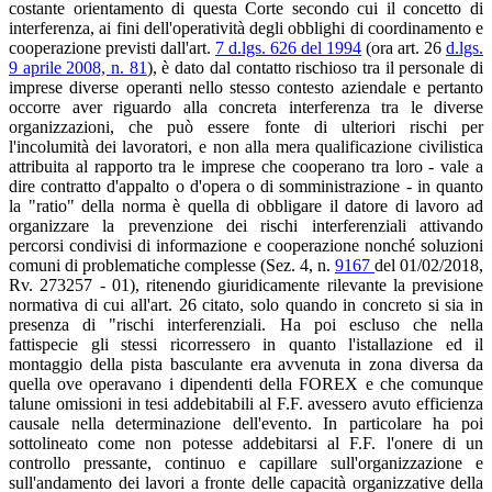
costante orientamento di questa Corte secondo cui il concetto di
interferenza, ai fini dell'operatività degli obblighi di coordinamento e
cooperazione previsti dall'art.
7 d.lgs. 626 del 1994
(ora art. 26
d.lgs.
9 aprile 2008, n. 81
), è dato dal contatto rischioso tra il personale di
imprese diverse operanti nello stesso contesto aziendale e pertanto
occorre aver riguardo alla concreta interferenza tra le diverse
organizzazioni, che può essere fonte di ulteriori rischi per
l'incolumità dei lavoratori, e non alla mera qualificazione civilistica
attribuita al rapporto tra le imprese che cooperano tra loro - vale a
dire contratto d'appalto o d'opera o di somministrazione - in quanto
la "ratio" della norma è quella di obbligare il datore di lavoro ad
organizzare la prevenzione dei rischi interferenziali attivando
percorsi condivisi di informazione e cooperazione nonché soluzioni
comuni di problematiche complesse (Sez. 4, n.
9167
del 01/02/2018,
Rv. 273257 - 01), ritenendo giuridicamente rilevante la previsione
normativa di cui all'art. 26 citato, solo quando in concreto si sia in
presenza di "rischi interferenziali. Ha poi escluso che nella
fattispecie gli stessi ricorressero in quanto l'istallazione ed il
montaggio della pista basculante era avvenuta in zona diversa da
quella ove operavano i dipendenti della FOREX e che comunque
talune omissioni in tesi addebitabili al F.F. avessero avuto efficienza
causale nella determinazione dell'evento. In particolare ha poi
sottolineato come non potesse addebitarsi al F.F. l'onere di un
controllo pressante, continuo e capillare sull'organizzazione e
sull'andamento dei lavori a fronte delle capacità organizzative della