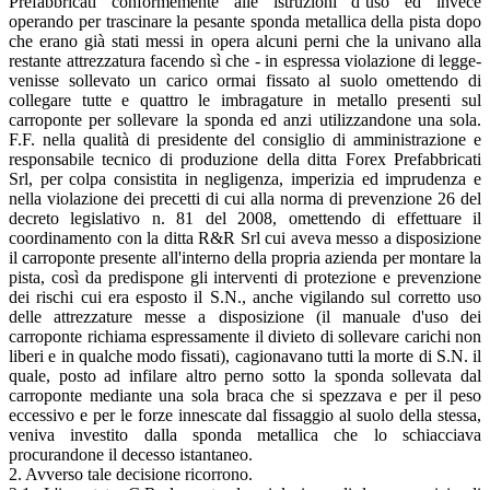
Prefabbricati conformemente alle istruzioni d’uso ed invece
operando per trascinare la pesante sponda metallica della pista dopo
che erano già stati messi in opera alcuni perni che la univano alla
restante attrezzatura facendo sì che - in espressa violazione di legge-
venisse sollevato un carico ormai fissato al suolo omettendo di
collegare tutte e quattro le imbragature in metallo presenti sul
carroponte per sollevare la sponda ed anzi utilizzandone una sola.
F.F. nella qualità di presidente del consiglio di amministrazione e
responsabile tecnico di produzione della ditta Forex Prefabbricati
Srl, per colpa consistita in negligenza, imperizia ed imprudenza e
nella violazione dei precetti di cui alla norma di prevenzione 26 del
decreto legislativo n. 81 del 2008, omettendo di effettuare il
coordinamento con la ditta R&R Srl cui aveva messo a disposizione
il carroponte presente all'interno della propria azienda per montare la
pista, così da predispone gli interventi di protezione e prevenzione
dei rischi cui era esposto il S.N., anche vigilando sul corretto uso
delle attrezzature messe a disposizione (il manuale d'uso dei
carroponte richiama espressamente il divieto di sollevare carichi non
liberi e in qualche modo fissati), cagionavano tutti la morte di S.N. il
quale, posto ad infilare altro perno sotto la sponda sollevata dal
carroponte mediante una sola braca che si spezzava e per il peso
eccessivo e per le forze innescate dal fissaggio al suolo della stessa,
veniva investito dalla sponda metallica che lo schiacciava
procurandone il decesso istantaneo.
2. Avverso tale decisione ricorrono.