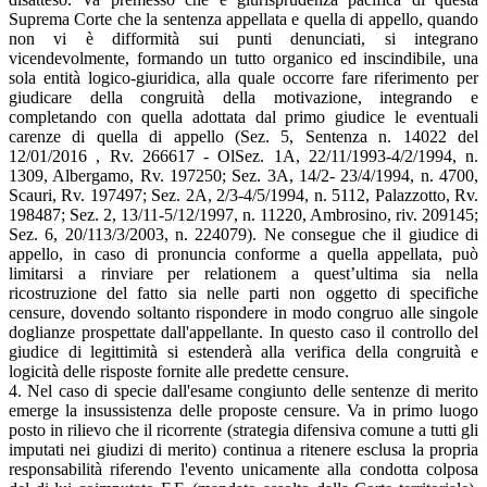
Suprema Corte che la sentenza appellata e quella di appello, quando
non vi è difformità sui punti denunciati, si integrano
vicendevolmente, formando un tutto organico ed inscindibile, una
sola entità logico-giuridica, alla quale occorre fare riferimento per
giudicare della congruità della motivazione, integrando e
completando con quella adottata dal primo giudice le eventuali
carenze di quella di appello (Sez. 5, Sentenza n. 14022 del
12/01/2016 , Rv. 266617 - OlSez. 1A, 22/11/1993-4/2/1994, n.
1309, Albergamo, Rv. 197250; Sez. 3A, 14/2- 23/4/1994, n. 4700,
Scauri, Rv. 197497; Sez. 2A, 2/3-4/5/1994, n. 5112, Palazzotto, Rv.
198487; Sez. 2, 13/11-5/12/1997, n. 11220, Ambrosino, riv. 209145;
Sez. 6, 20/113/3/2003, n. 224079). Ne consegue che il giudice di
appello, in caso di pronuncia conforme a quella appellata, può
limitarsi a rinviare per relationem a quest’ultima sia nella
ricostruzione del fatto sia nelle parti non oggetto di specifiche
censure, dovendo soltanto rispondere in modo congruo alle singole
doglianze prospettate dall'appellante. In questo caso il controllo del
giudice di legittimità si estenderà alla verifica della congruità e
logicità delle risposte fornite alle predette censure.
4. Nel caso di specie dall'esame congiunto delle sentenze di merito
emerge la insussistenza delle proposte censure. Va in primo luogo
posto in rilievo che il ricorrente (strategia difensiva comune a tutti gli
imputati nei giudizi di merito) continua a ritenere esclusa la propria
responsabilità riferendo l'evento unicamente alla condotta colposa