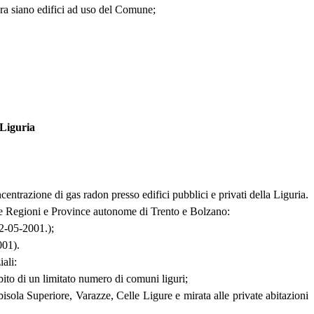
ora siano edifici ad uso del Comune;
 Liguria
ntrazione di gas radon presso edifici pubblici e privati della Liguria.
e le Regioni e Province autonome di Trento e Bolzano:
 2-05-2001.);
001).
ali:
to di un limitato numero di comuni liguri;
ola Superiore, Varazze, Celle Ligure e mirata alle private abitazioni