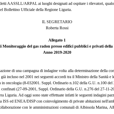
i addetti AASSLL/ARPAL ai luoghi designati ad ospitare i rilevatori, qual
nel Bollettino Ufficiale della Regione Liguria.
IL SEGRETARIO
Roberta Rossi
Allegato 1
i Monitoraggio del gas radon presso edifici pubblici e privati della
Anno 2019-2020
zazione di una campagna di indagine volta alla determinazione della conce
 già incluso nel 2001 nei seguenti accordi tra il Ministro della Sanità 
nza in oncologia (8-032001. Suppl. Ordinario n.102 della G.U. n.100 del
ti confinati (27-09-2001, Suppl. Ordinario della G.U. n.276 del 27-11-2
a Liguria. Ad oggi sono state effettuate infatti le seguenti indagini parzi
a ISS ed ENEA/DISP con coinvolgimento di private abitazioni nell'ambi
llaborazione con le amministrazioni comunali di Albissola Marina, Albis