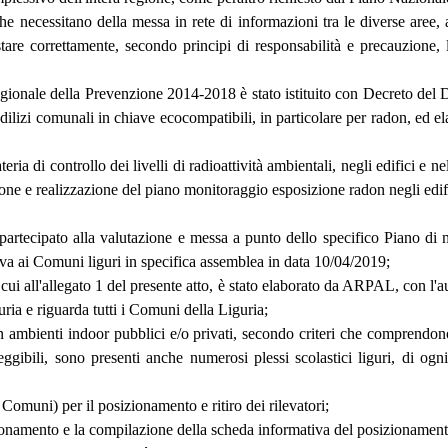
he necessitano della messa in rete di informazioni tra le diverse aree, 
are correttamente, secondo principi di responsabilità e precauzione, la
ale della Prevenzione 2014-2018 è stato istituito con Decreto del Dir
dilizi comunali in chiave ecocompatibili, in particolare per radon, ed elab
controllo dei livelli di radioattività ambientali, negli edifici e ne
izione e realizzazione del piano monitoraggio esposizione radon negli edif
tecipato alla valutazione e messa a punto dello specifico Piano di
iva ai Comuni liguri in specifica assemblea in data 10/04/2019;
ll'allegato 1 del presente atto, è stato elaborato da ARPAL, con l'aus
ria e riguarda tutti i Comuni della Liguria;
nti indoor pubblici e/o privati, secondo criteri che comprendono carat
eleggibili, sono presenti anche numerosi plessi scolastici liguri, di og
muni) per il posizionamento e ritiro dei rilevatori;
ionamento e la compilazione della scheda informativa del posizionamento