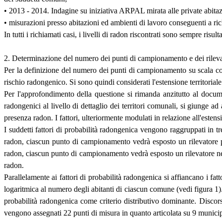
• 2013 - 2014. Indagine su iniziativa ARPAL mirata alle private abit
• misurazioni presso abitazioni ed ambienti di lavoro conseguenti a richi
In tutti i richiamati casi, i livelli di radon riscontrati sono sempre r
2. Determinazione del numero dei punti di campionamento e dei rileva
Per la definizione del numero dei punti di campionamento su scala comu
rischio radongenico. Si sono quindi considerati l'estensione territorial
Per l'approfondimento della questione si rimanda anzitutto al docume
radongenici al livello di dettaglio dei territori comunali, si giunge a
presenza radon. I fattori, ulteriormente modulati in relazione all'est
I suddetti fattori di probabilità radongenica vengono raggruppati in tre
radon, ciascun punto di campionamento vedrà esposto un rilevatore per
radon, ciascun punto di campionamento vedrà esposto un rilevatore nel 
radon.
Parallelamente ai fattori di probabilità radongenica si affiancano i fat
logaritmica al numero degli abitanti di ciascun comune (vedi figura 1
probabilità radongenica come criterio distributivo dominante. Discor
vengono assegnati 22 punti di misura in quanto articolata su 9 munici