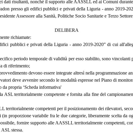
 dei dati risultanti, nonché il supporto alle AASSLL ed ai Comuni duran
 presso gli edifici pubblici e privati della Liguria - anno 2019-2020 di
residente Assessore alla Sanità, Politiche Socio Sanitarie e Terzo Sett
DELIBERA
mente richiamate:
fici pubblici e privati della Liguria - anno 2019-2020” di cui all'allega
 specifico periodo temporale di validità per esso stabilito, sono vincola
a di riferimento;
nte provvedimento devono essere integrate altresì nella programmazione an
rilevatori deve avvenire secondo le modalità espresse nel Piano di monitor
o da propria ‘Scheda informativa'
la ASL territorialmente competente e fornita alla fine del campionament
territorialmente competenti per il posizionamento dei rilevatori, secondo
ti (in proporzione variabile fra le due categorie, liberamente scelta da
ossibile, fornire supporto alle AASSLL territorialmente competenti, con i
a ASL stessa.