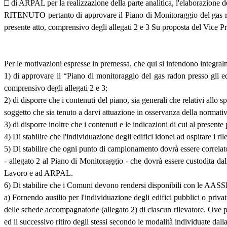
□ di ARPAL per la realizzazione della parte analitica, l'elaborazione
RITENUTO pertanto di approvare il Piano di Monitoraggio del gas radon
presente atto, comprensivo degli allegati 2 e 3 Su proposta del Vice P
Per le motivazioni espresse in premessa, che qui si intendono integral
1) di approvare il “Piano di monitoraggio del gas radon presso gli edi
comprensivo degli allegati 2 e 3;
2) di disporre che i contenuti del piano, sia generali che relativi allo
soggetto che sia tenuto a darvi attuazione in osservanza della normativ
3) di disporre inoltre che i contenuti e le indicazioni di cui al prese
4) Di stabilire che l'individuazione degli edifici idonei ad ospitare i 
5) Di stabilire che ogni punto di campionamento dovrà essere correlat
- allegato 2 al Piano di Monitoraggio - che dovrà essere custodita dal
Lavoro e ad ARPAL.
6) Di stabilire che i Comuni devono rendersi disponibili con le AASSLL 
a) Fornendo ausilio per l'individuazione degli edifici pubblici o priva
delle schede accompagnatorie (allegato 2) di ciascun rilevatore. Ove p
ed il successivo ritiro degli stessi secondo le modalità individuate dall