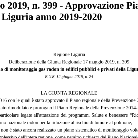
 2019, n. 399 - Approvazione Pi
la Liguria anno 2019-2020
Regione Liguria
Deliberazione della Giunta Regionale 17 maggio 2019, n. 399
di monitoraggio gas radon in edifici pubblici e privati della Lig
B.U.R. 12 giugno 2019, n. 24
LA GIUNTA REGIONALE
16 con le quali è stato approvato il Piano regionale della Prevenzione
tato rimodulato e prorogato il Piano Regionale della Prevenzione 2014
colare legate all'attuazione dei programmi Salute e benessere “Ridu
piano nazionale radon per la riduzione al rischio di tumore al polmone;
 è stato ancora realizzato un piano sistematico di monitoraggio volto alla
plessivo dell'intera regione, come peraltro richiesto dal Piano Naziona