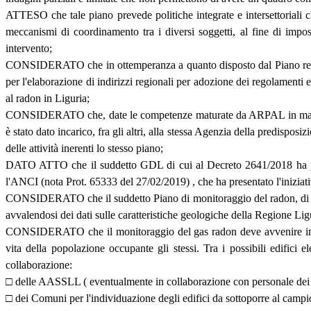
ATTESO che tale piano prevede politiche integrate e intersettoriali c
meccanismi di coordinamento tra i diversi soggetti, al fine di impost
intervento;
CONSIDERATO che in ottemperanza a quanto disposto dal Piano region
per l'elaborazione di indirizzi regionali per adozione dei regolamenti e
al radon in Liguria;
CONSIDERATO che, date le competenze maturate da ARPAL in materia di 
è stato dato incarico, fra gli altri, alla stessa Agenzia della predispos
delle attività inerenti lo stesso piano;
DATO ATTO che il suddetto GDL di cui al Decreto 2641/2018 ha par
l'ANCI (nota Prot. 65333 del 27/02/2019) , che ha presentato l'iniziat
CONSIDERATO che il suddetto Piano di monitoraggio del radon, di cui a
avvalendosi dei dati sulle caratteristiche geologiche della Regione Ligu
CONSIDERATO che il monitoraggio del gas radon deve avvenire in ambie
vita della popolazione occupante gli stessi. Tra i possibili edifici 
collaborazione:
□ delle AASSLL ( eventualmente in collaborazione con personale dei Co
□ dei Comuni per l'individuazione degli edifici da sottoporre al camp