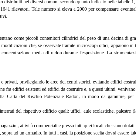
istribuiti nei diversi comuni secondo quanto indicato nelle tabelle 1, 
1641 rilevatori. Tale numero si eleva a 2000 per compensare eventuali s
tivi.
entano come piccoli contenitori cilindrici del peso di una decina di gr
ce modificazioni che, se osservate tramite microscopi ottici, appaiono i
la concentrazione media di radon durante l'esposizione. La strumentazi
e privati, privilegiando le aree dei centri storici, evitando edifici cos
edifici esistenti ed edifici da costruire e, a questi ultimi, venivano att
la Carta del Rischio Potenziale Radon, in modo da garantire, per ci
interrati del rispettivo edificio quali: uffici, aule scolastiche, palestre
agazzini, attività commerciali e presso tutti quei locali che siano dotati
, sopra ad un armadio. In tutti i casi, la posizione scelta dovrà essere 