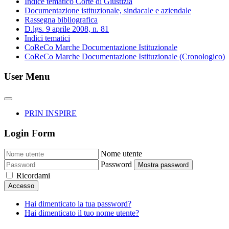
Indice tematico Corte di Giustizia
Documentazione istituzionale, sindacale e aziendale
Rassegna bibliografica
D.lgs. 9 aprile 2008, n. 81
Indici tematici
CoReCo Marche Documentazione Istituzionale
CoReCo Marche Documentazione Istituzionale (Cronologico)
User Menu
PRIN INSPIRE
Login Form
Nome utente
Password
Mostra password
Ricordami
Accesso
Hai dimenticato la tua password?
Hai dimenticato il tuo nome utente?