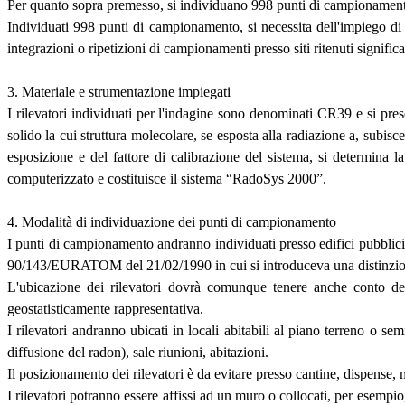
Per quanto sopra premesso, si individuano 998 punti di campionamento d
Individuati 998 punti di campionamento, si necessita dell'impiego di 
integrazioni o ripetizioni di campionamenti presso siti ritenuti significa
3. Materiale e strumentazione impiegati
I rilevatori individuati per l'indagine sono denominati CR39 e si pres
solido la cui struttura molecolare, se esposta alla radiazione a, subis
esposizione e del fattore di calibrazione del sistema, si determina 
computerizzato e costituisce il sistema “RadoSys 2000”.
4. Modalità di individuazione dei punti di campionamento
I punti di campionamento andranno individuati presso edifici pubblici 
90/143/EURATOM del 21/02/1990 in cui si introduceva una distinzione fra 
L'ubicazione dei rilevatori dovrà comunque tenere anche conto del
geostatisticamente rappresentativa.
I rilevatori andranno ubicati in locali abitabili al piano terreno o sem
diffusione del radon), sale riunioni, abitazioni.
Il posizionamento dei rilevatori è da evitare presso cantine, dispense, m
I rilevatori potranno essere affissi ad un muro o collocati, per esempio