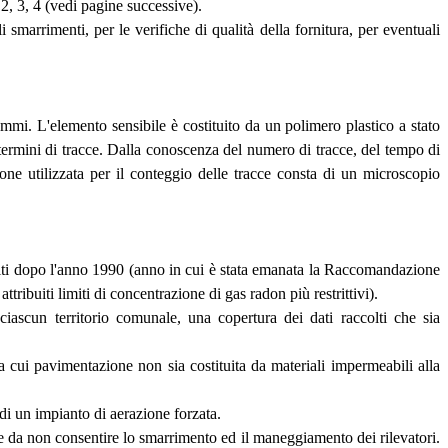
2, 3, 4 (vedi pagine successive).
marrimenti, per le verifiche di qualità della fornitura, per eventuali
ammi. L'elemento sensibile è costituito da un polimero plastico a stato
n termini di tracce. Dalla conoscenza del numero di tracce, del tempo di
one utilizzata per il conteggio delle tracce consta di un microscopio
truiti dopo l'anno 1990 (anno in cui è stata emanata la Raccomandazione
ribuiti limiti di concentrazione di gas radon più restrittivi).
ascun territorio comunale, una copertura dei dati raccolti che sia
 (la cui pavimentazione non sia costituita da materiali impermeabili alla
 di un impianto di aerazione forzata.
tale da non consentire lo smarrimento ed il maneggiamento dei rilevatori.