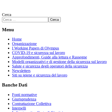
Cerca
Cerca
Menu
Home
Organizzazione
I Working Papers di Olympus
COVID-19 e sicurezza sul lavoro
Approfondimenti, Guide alla lettura e Rassegne
Modelli organizzativi e di gestione della sicurezza sul lavoro
Salute e sicurezza degli operatori della sicurezza
Newsletters
Siti su igiene e sicurezza del lavoro
Banche Dati
Fonti normative
Giurisprudenza
Contrattazione Collettiva
Interpelli