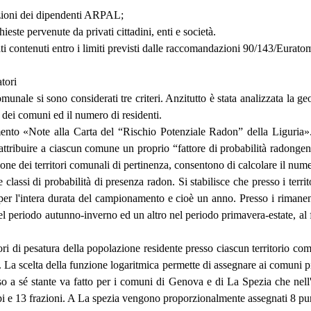
azioni dei dipendenti ARPAL;
este pervenute da privati cittadini, enti e società.
isultati contenuti entro i limiti previsti dalle raccomandazioni 90/143/E
tori
nale si sono considerati tre criteri. Anzitutto è stata analizzata la ge
e dei comuni ed il numero di residenti.
nto «Note alla Carta del “Rischio Potenziale Radon” della Liguria». In 
d attribuire a ciascun comune un proprio “fattore di probabilità radongeni
ensione dei territori comunali di pertinenza, consentono di calcolare il 
 classi di probabilità di presenza radon. Si stabilisce che presso i terr
 l'intera durata del campionamento e cioè un anno. Presso i rimanenti 
periodo autunno-inverno ed un altro nel periodo primavera-estate, al fi
tori di pesatura della popolazione residente presso ciascun territorio com
). La scelta della funzione logaritmica permette di assegnare ai comuni
so a sé stante va fatto per i comuni di Genova e di La Spezia che nel
pi e 13 frazioni. A La spezia vengono proporzionalmente assegnati 8 pun