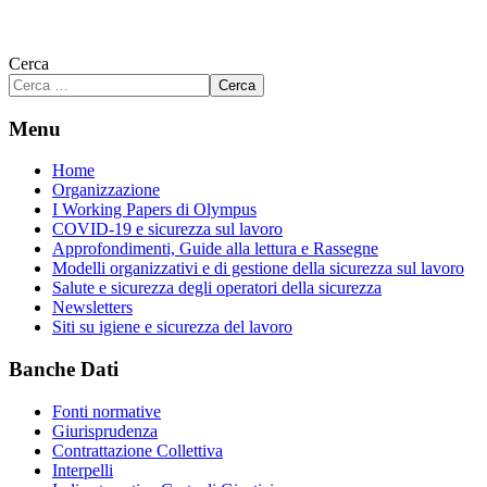
Cerca
Cerca
Menu
Home
Organizzazione
I Working Papers di Olympus
COVID-19 e sicurezza sul lavoro
Approfondimenti, Guide alla lettura e Rassegne
Modelli organizzativi e di gestione della sicurezza sul lavoro
Salute e sicurezza degli operatori della sicurezza
Newsletters
Siti su igiene e sicurezza del lavoro
Banche Dati
Fonti normative
Giurisprudenza
Contrattazione Collettiva
Interpelli