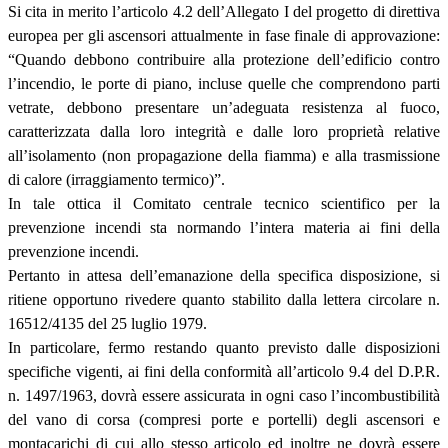
Si cita in merito l’articolo 4.2 dell’Allegato I del progetto di direttiva
europea per gli ascensori attualmente in fase finale di approvazione:
“Quando debbono contribuire alla protezione dell’edificio contro
l’incendio, le porte di piano, incluse quelle che comprendono parti
vetrate, debbono presentare un’adeguata resistenza al fuoco,
caratterizzata dalla loro integrità e dalle loro proprietà relative
all’isolamento (non propagazione della fiamma) e alla trasmissione
di calore (irraggiamento termico)”.
In tale ottica il Comitato centrale tecnico scientifico per la
prevenzione incendi sta normando l’intera materia ai fini della
prevenzione incendi.
Pertanto in attesa dell’emanazione della specifica disposizione, si
ritiene opportuno rivedere quanto stabilito dalla lettera circolare n.
16512/4135 del 25 luglio 1979.
In particolare, fermo restando quanto previsto dalle disposizioni
specifiche vigenti, ai fini della conformità all’articolo 9.4 del D.P.R.
n. 1497/1963, dovrà essere assicurata in ogni caso l’incombustibilità
del vano di corsa (compresi porte e portelli) degli ascensori e
montacarichi di cui allo stesso articolo ed inoltre ne dovrà essere