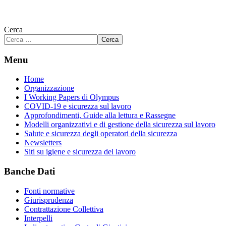
Cerca
Cerca
Menu
Home
Organizzazione
I Working Papers di Olympus
COVID-19 e sicurezza sul lavoro
Approfondimenti, Guide alla lettura e Rassegne
Modelli organizzativi e di gestione della sicurezza sul lavoro
Salute e sicurezza degli operatori della sicurezza
Newsletters
Siti su igiene e sicurezza del lavoro
Banche Dati
Fonti normative
Giurisprudenza
Contrattazione Collettiva
Interpelli