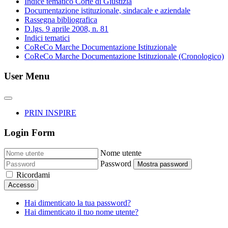
Indice tematico Corte di Giustizia
Documentazione istituzionale, sindacale e aziendale
Rassegna bibliografica
D.lgs. 9 aprile 2008, n. 81
Indici tematici
CoReCo Marche Documentazione Istituzionale
CoReCo Marche Documentazione Istituzionale (Cronologico)
User Menu
PRIN INSPIRE
Login Form
Nome utente
Password
Mostra password
Ricordami
Accesso
Hai dimenticato la tua password?
Hai dimenticato il tuo nome utente?