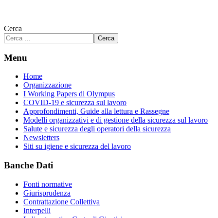
Cerca
Cerca
Menu
Home
Organizzazione
I Working Papers di Olympus
COVID-19 e sicurezza sul lavoro
Approfondimenti, Guide alla lettura e Rassegne
Modelli organizzativi e di gestione della sicurezza sul lavoro
Salute e sicurezza degli operatori della sicurezza
Newsletters
Siti su igiene e sicurezza del lavoro
Banche Dati
Fonti normative
Giurisprudenza
Contrattazione Collettiva
Interpelli