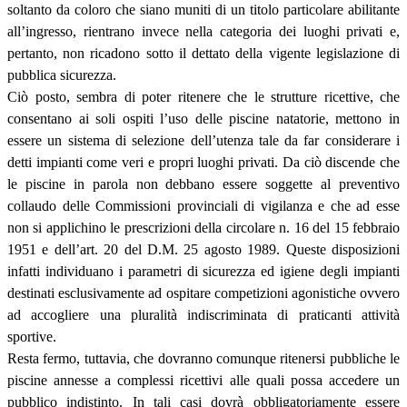
soltanto da coloro che siano muniti di un titolo particolare abilitante
all’ingresso, rientrano invece nella categoria dei luoghi privati e,
pertanto, non ricadono sotto il dettato della vigente legislazione di
pubblica sicurezza.
Ciò posto, sembra di poter ritenere che le strutture ricettive, che
consentano ai soli ospiti l’uso delle piscine natatorie, mettono in
essere un sistema di selezione dell’utenza tale da far considerare i
detti impianti come veri e propri luoghi privati. Da ciò discende che
le piscine in parola non debbano essere soggette al preventivo
collaudo delle Commissioni provinciali di vigilanza e che ad esse
non si applichino le prescrizioni della circolare n. 16 del 15 febbraio
1951 e dell’art. 20 del D.M. 25 agosto 1989. Queste disposizioni
infatti individuano i parametri di sicurezza ed igiene degli impianti
destinati esclusivamente ad ospitare competizioni agonistiche ovvero
ad accogliere una pluralità indiscriminata di praticanti attività
sportive.
Resta fermo, tuttavia, che dovranno comunque ritenersi pubbliche le
piscine annesse a complessi ricettivi alle quali possa accedere un
pubblico indistinto. In tali casi dovrà obbligatoriamente essere