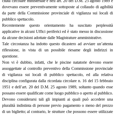
citata circolare ministeriale e nell’art. 20 del D.M. 25 agosto 1989 e
dovevano essere preventivamente sottoposte al collaudo di agibilità
da parte della Commissione provinciale di vigilanza sui locali di
pubblico spettacolo.
Recentemente questo orientamento ha suscitato perplessità
applicative in alcuni Uffici periferici ed è stato messo in discussione
da alcune decisioni adottate dalle Magistrature amministrative.
Tale circostanza ha indotto questo dicastero ad avviare un’attenta
riflessione, in vista di un possibile riesame degli indirizzi in
questione.
Non vi è dubbio, infatti, che le piscine natatorie devono essere
assoggettate al controllo preventivo della Commissione provinciale
di vigilanza sui locali di pubblico spettacolo, ed alla relativa
disciplina configurata dalla ricordata circolare n. 16 del 15 febbraio
1951 e dell’art. 20 del D.M. 25 agosto 1989, soltanto quando esse
possano essere qualificate come luogo pubblico o aperto al pubblico.
Devono considerarsi tali gli impianti ai quali può accedere una
pluralità indistinta di persone previo pagamento o meno del prezzo
di un biglietto; al contrario, le strutture che possono essere utilizzate