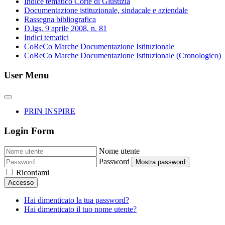
Indice tematico Corte di Giustizia
Documentazione istituzionale, sindacale e aziendale
Rassegna bibliografica
D.lgs. 9 aprile 2008, n. 81
Indici tematici
CoReCo Marche Documentazione Istituzionale
CoReCo Marche Documentazione Istituzionale (Cronologico)
User Menu
PRIN INSPIRE
Login Form
Nome utente
Password
Mostra password
Ricordami
Accesso
Hai dimenticato la tua password?
Hai dimenticato il tuo nome utente?