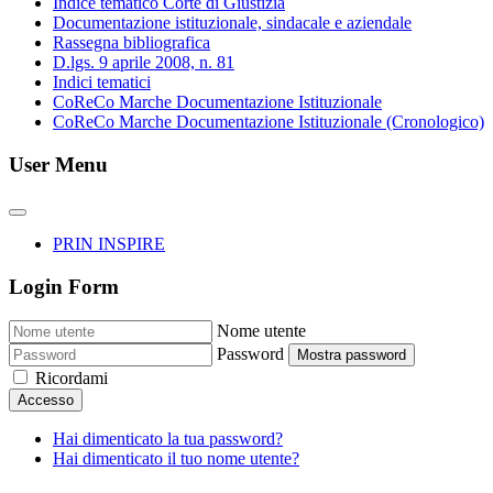
Indice tematico Corte di Giustizia
Documentazione istituzionale, sindacale e aziendale
Rassegna bibliografica
D.lgs. 9 aprile 2008, n. 81
Indici tematici
CoReCo Marche Documentazione Istituzionale
CoReCo Marche Documentazione Istituzionale (Cronologico)
User Menu
PRIN INSPIRE
Login Form
Nome utente
Password
Mostra password
Ricordami
Accesso
Hai dimenticato la tua password?
Hai dimenticato il tuo nome utente?