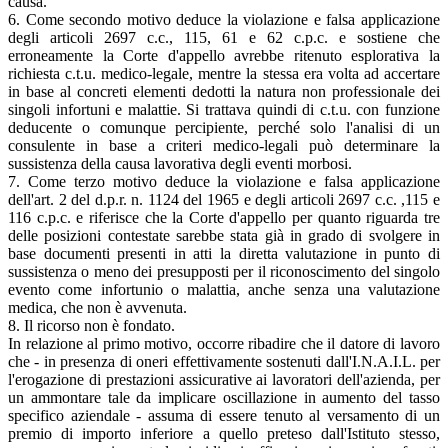
causa.
6. Come secondo motivo deduce la violazione e falsa applicazione
degli articoli 2697 c.c., 115, 61 e 62 c.p.c. e sostiene che
erroneamente la Corte d'appello avrebbe ritenuto esplorativa la
richiesta c.t.u. medico-legale, mentre la stessa era volta ad accertare
in base al concreti elementi dedotti la natura non professionale dei
singoli infortuni e malattie. Si trattava quindi di c.t.u. con funzione
deducente o comunque percipiente, perché solo l'analisi di un
consulente in base a criteri medico-legali può determinare la
sussistenza della causa lavorativa degli eventi morbosi.
7. Come terzo motivo deduce la violazione e falsa applicazione
dell'art. 2 del d.p.r. n. 1124 del 1965 e degli articoli 2697 c.c. ,115 e
116 c.p.c. e riferisce che la Corte d'appello per quanto riguarda tre
delle posizioni contestate sarebbe stata già in grado di svolgere in
base documenti presenti in atti la diretta valutazione in punto di
sussistenza o meno dei presupposti per il riconoscimento del singolo
evento come infortunio o malattia, anche senza una valutazione
medica, che non è avvenuta.
8. Il ricorso non è fondato.
In relazione al primo motivo, occorre ribadire che il datore di lavoro
che - in presenza di oneri effettivamente sostenuti dall'I.N.A.I.L. per
l'erogazione di prestazioni assicurative ai lavoratori dell'azienda, per
un ammontare tale da implicare oscillazione in aumento del tasso
specifico aziendale - assuma di essere tenuto al versamento di un
premio di importo inferiore a quello preteso dall'Istituto stesso,