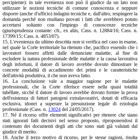
percipiente): in tale evenienza non può il giudice da un lato non
utilizzare le nozioni tecniche di comune conoscenza e neppure
disporre (anche d'ufficio) indagini tecniche e, dall'altro, respingere la
domanda perché non risultano provati i fatti che avrebbero potuto
accertarsi soltanto con l'impiego di conoscenze tecniche
(giurisprudenza costante: cfr., ex aliis, Cass. n. 12884/16; Cass. n.
17399/15; Cass. n. 4853/07).
15. L'evenienza da ultimo descritta non si verifica nel caso in esame,
nel quale la Corte territoriale ha ritenuto che, pacifico essendo che i
lavoratori fossero affetti dalle denunciate malattie, al fine di
escludere la natura professionale delle malattie e la causa lavorativa
degli infortuni, il datore di lavoro avrebbe dovuto dimostrare le
concrete modalità di accadimento dei primi e le caratteristiche
dell'attività produttiva, il che non aveva fatto.
16. La conclusione vale a maggior ragione per le malattie
professionali, che la Corte riferisce essere nella quasi totalità
tabéllate, sicché il datore di lavoro avrebbe dovuto fornire la prova
dell'esistenza di fattori patogeni extralavorativi, dotati di efficacia
esclusiva, idonei a superare la presunzione legale di eziologia
professionale (Cass. n.
13024
del 24/05/2017).
17. Né il ricorso offre elementi significativi per ritenere che siano
stati ignorati fatti decisivi nel senso proposto, riproponendosi il
contenuto dei documenti degli atti che sono stati già valutati dal
giudice di merito.
18. Anche il terzo motivo di ricorso, per le stesse ragioni, risulta