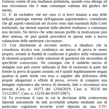
l'omesso esame di una risultanza probatoria, quando essa attenga ad
una circostanza che è stata comunque valutata dal giudice del
merito.
12. E' da escludere che nel caso ci si trovi innanzi a una delle
indicate patologie estreme dell'apparato argomentativo, considerato
che gli aspetti valorizzati nel ricorso sono stati esaminati dalla Corte
territoriale, ma ritenuti superati dalle ulteriori risultanze o comunque
non decisivi. Ne deriva che sotto nessun profilo la motivazione può
dirsi omessa, né può quindi procedersi in questa sede a nuova
valutazione delle medesime circostanze.
13. Con riferimento al secondo motivo, si ribadisce che la
consulenza tecnica non costituisce un mezzo di prova in senso
proprio, avendo la finalità di coadiuvare il giudice nella valutazione
di elementi acquisiti o nella soluzione di questioni che necessitino di
specifiche conoscenze. Ne consegue che il suddetto mezzo di
indagine non può essere utilizzato al fine di esonerare la parte dal
fornire la prova di quanto assume, ed è quindi legittimamente negata
qualora la parte tenda con essa a supplire alla deficienza delle
proprie allegazioni o offerte di prova, ovvero di compiere una
indagine esplorativa alla ricerca di elementi, fatti o circostanze non
provati. (Cass. n. 10373 del 12/04/2019, Cass. n. 30218 del
15/12/2017, Cass. n. 15219 del 05/07/2007).
14. Fa eccezione il caso in cui la decisione della controversia
dipenda unicamente da fatti accertabili soltanto mediante uso di
particolari cognizioni tecniche (cioè dipenda da una CTU