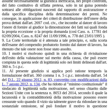
assume necessariamente la giuridica inefficacia, nei propri confronti,
del fatto costitutivo di siffatta pretesa, solo in tal guisa potendo
sottrarsi alle obbligazioni nascenti dal rapporto di assicurazione e
dalla specifica disciplina della determinazione dei premi. Ne
consegue, in applicazione dei criteri di distribuzione dell'onere della
prova dettati dall'art. 2697 cod. civ., che incombe al datore di lavoro
l'onere di fornire al giudice la dimostrazione dei fatti sui quali fonda
la propria eccezione o la propria domanda (così Cass. n. 17781 del
02/09/2004, Cass. n. 8247 del 11/09/1996, n. 778 del 23/01/1995 ).
9. La Corte territoriale si è attenuta a tale principio, e, sulla scorta
dell'esame del compendio probatorio fornito dal datore di lavoro, ha
ritenuto che tale onere non fosse stato assolto.
10. I motivi si risolvono quindi in una richiesta di rivisitazione
dell'esito della valutazione sul merito della causa, che può essere
compiuta in questa sede di legittimità solo nei limiti delineati dall'art.
360 n. 5 c.p.c.
11. Al presente giudizio si applica però ratione temporis la
formulazione dell'art. 360 comma 1 n. 5 c.p.c. introdotta dall'art. 54
del
D.L. 22 giugno 2012, n. 83, convertito con modificazioni dalla
L. 7 agosto 2012, n. 134
, che ha ridotto al "minimo costituzionale" il
sindacato di legittimità sulla motivazione, nel senso chiarito dalle
Sezioni Unite con la sentenza n. 8053 del 2014, secondo il quale la
lacunosità e la contraddittorietà della motivazione possono essere
censurate solo quando il vizio sia talmente grave da ridondare in una
sostanziale omissione, né può fondare il motivo in questione