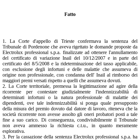
Fatto
1. La Corte d'appello di Trieste confermava la sentenza del
Tribunale di Pordenone che aveva rigettato le domande proposte da
Electrolux professional s.p.a. finalizzate ad ottenere l'annullamento
del certificato di variazione Inail del 10/12/2007 e in parte del
certificato del 8/5/2008 e la rideterminazione del tasso applicabile,
con esclusione degli infortuni e delle malattie che assumeva di
origine non professionale, con condanna dell' Inail al rimborso dei
maggiori premi versati rispetto a quelli che assumeva dovuti.
2. La Corte territoriale, premessa la legittimazione ad agire della
ricorrente per contestare giudizialmente l'indennizzabilità di
determinati infortuni o la natura professionale di malattie dei
dipendenti, ove tale indennizzabilità si ponga quale presupposto
della misura del premio dovuto dal datore di lavoro, riteneva che la
società ricorrente non avesse assolto gli oneri probatori posti a tale
fine a suo carico. Di conseguenza, condivisibilmente il Tribunale
non aveva ammesso la richiesta c.t.u., in quanto meramente
esplorativa.
3. Per la cassazione della sentenza Electrolux professional s.p.a. ha