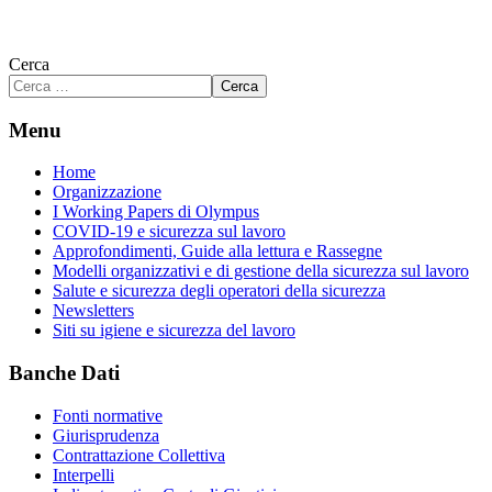
Cerca
Cerca
Menu
Home
Organizzazione
I Working Papers di Olympus
COVID-19 e sicurezza sul lavoro
Approfondimenti, Guide alla lettura e Rassegne
Modelli organizzativi e di gestione della sicurezza sul lavoro
Salute e sicurezza degli operatori della sicurezza
Newsletters
Siti su igiene e sicurezza del lavoro
Banche Dati
Fonti normative
Giurisprudenza
Contrattazione Collettiva
Interpelli