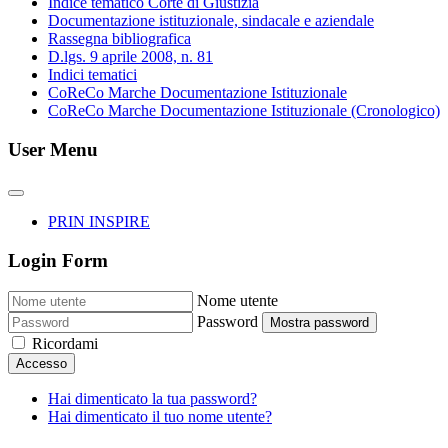
Indice tematico Corte di Giustizia
Documentazione istituzionale, sindacale e aziendale
Rassegna bibliografica
D.lgs. 9 aprile 2008, n. 81
Indici tematici
CoReCo Marche Documentazione Istituzionale
CoReCo Marche Documentazione Istituzionale (Cronologico)
User Menu
PRIN INSPIRE
Login Form
Nome utente
Password
Mostra password
Ricordami
Accesso
Hai dimenticato la tua password?
Hai dimenticato il tuo nome utente?