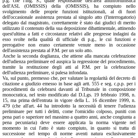
p.g. che l'Ing. S., quale responsabile dell'area antinfortunistica
dell'ASL (OMISSIS) della (OMISSIS), ha compiuto nello
svolgimento delle proprie funzioni istituzionali, al di fuori
dell'occasionale assistenza prestata al singolo atto (l'interrogatorio)
delegato dal magistrato, correttamente è stato dai giudici di merito
utilizzato il contenuto della sua deposizione dibattimentale, attinendo
quest'ultima a fatti e circostanze relativi alle pregresse indagini da
esso svolte nella qualità di ufficiale di p.g., le cui funzioni e
prerogative non erano certamente venute meno in occasione
dell'assistenza prestata al P.M. per un solo atto.
Anche la seconda doglianza, che attiene alla mancata celebrazione
dell'udienza preliminare ed auspica la regressione del procedimento,
tramite la restituzione degli atti al P.M. per la celebrazione
dell'udienza preliminare, si palesa infondata.
Va, sul punto, premesso che, per valutare la regolarità del decreto di
citazione a giudizio emesso in base agli artt. 555 e seg. c.p.p. per i
procedimenti da celebrarsi davanti al Tribunale in composizione
monocratica, nel testo modificato dal D.Lgs. 19 febbraio 1998, n.
15, ma prima dell'entrata in vigore della L. 16 dicembre 1999, n.
479 (che all'art. 44 ha introdotto la necessità di tenere l'udienza
preliminare per tutti i delitti, come l'omicidio colposo, puniti con
pena pari o superiore nel massimo a quattro anni, anche congiunta a
pena pecuniaria) deve essere applicata la norma vigente nel
momento in cui l'atto è stato compiuto, in quanto si tratta di
successione nel tempo di norme aventi natura esclusivamente