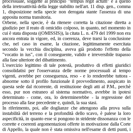
processuale, soggette al principio "tempus regit actum" e a quello
della irretroattività della legge stabilito nell'art. 11 disp. gen., comma
1, disposizione nella specie non derogata stante l'assenza di una
apposita norma transitoria.
Orbene, nella specie, è da ritenere corretta la citazione diretta a
giudizio per il reato di omicidio colposo, in quanto, nel momento in
cui è stata disposta ((OMISSIS)), la citata L. n. 479 del 1999 non era
ancora entrata in vigore, ed, in coerenza, deve trarsi la conclusione
che, nel caso in esame, la citazione, legittimamente esercitata
secondo la vecchia disciplina, aveva già prodotto l'effetto della
"vocatio in ius", con il conseguente, valido e irreversibile trapasso
alla fase ulteriore del dibattimento.
L'esercizio legittimo di tale potestà, produttivo di effetti giuridici
consolidatisi per l'osservanza delle norme processuali al tempo
vigenti, avrebbe per conseguenza, reso - e lo renderebbe tuttora -
abnorme sotto il profilo funzionale il provvedimento, auspicato in
questa sede dal ricorrente, di restituzione degli atti al P.M., perchè
esso, pur non estraneo al sistema normativo, avrebbe in ipotesi
determinato - come, ora, lo determinerebbe - la regressione del
processo alla fase precedente e, quindi, la sua stasi.
In riferimento, poi, alle doglianze che attengono alla prova sulla
instabilità del terreno e la profondità dello scavo, è palese la loro
aspecificità, in quanto esse si pongono in stridente dissonanza con le
corrette e coerenti argomentazioni offerte in motivazione dalla Corte
di Appello, la quale non è stata omissiva nell'esame di detti punti, i