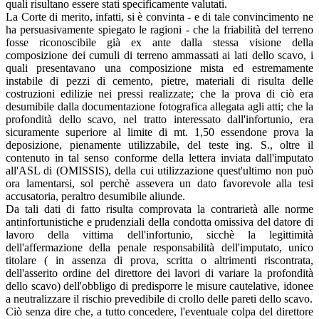
quali risultano essere stati specificamente valutati.
La Corte di merito, infatti, si è convinta - e di tale convincimento ne
ha persuasivamente spiegato le ragioni - che la friabilità del terreno
fosse riconoscibile già ex ante dalla stessa visione della
composizione dei cumuli di terreno ammassati ai lati dello scavo, i
quali presentavano una composizione mista ed estremamente
instabile di pezzi di cemento, pietre, materiali di risulta delle
costruzioni edilizie nei pressi realizzate; che la prova di ciò era
desumibile dalla documentazione fotografica allegata agli atti; che la
profondità dello scavo, nel tratto interessato dall'infortunio, era
sicuramente superiore al limite di mt. 1,50 essendone prova la
deposizione, pienamente utilizzabile, del teste ing. S., oltre il
contenuto in tal senso conforme della lettera inviata dall'imputato
all'ASL di (OMISSIS), della cui utilizzazione quest'ultimo non può
ora lamentarsi, sol perchè assevera un dato favorevole alla tesi
accusatoria, peraltro desumibile aliunde.
Da tali dati di fatto risulta comprovata la contrarietà alle norme
antinfortunistiche e prudenziali della condotta omissiva del datore di
lavoro della vittima dell'infortunio, sicchè la legittimità
dell'affermazione della penale responsabilità dell'imputato, unico
titolare ( in assenza di prova, scritta o altrimenti riscontrata,
dell'asserito ordine del direttore dei lavori di variare la profondità
dello scavo) dell'obbligo di predisporre le misure cautelative, idonee
a neutralizzare il rischio prevedibile di crollo delle pareti dello scavo.
Ciò senza dire che, a tutto concedere, l'eventuale colpa del direttore