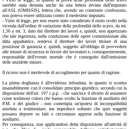
sarebbe stata desunta anche da una lettera inviata dall'imputato
all'ASL (OMISSIS), lettera che, avendo un contenuto confessorio,
non poteva essere utilizzata contro il medesimo imputato.
- Vizio di legge, per non essere stato considerato il ruolo svolto nella
vicenda dall'ordine di variazione della profondità dello scavo, da mt.
1,50 a mt. 3, dato dal direttore dei lavori e, quindi, non apprezzato
che tale ingerenza, nella conduzione delle opere commissionate alla
ditta appaltatrice, rendeva il direttore dei lavori titolare di una
posizione di garanzia e, quindi, soggetto all'obbligo di provvedere
alle misure di sicurezza in favore dei lavoratori e, conseguentemente,
responsabile dell'evento mortale che è conseguito dall'omissione
delle anzidette misure.
Il ricorso non è meritevole di accoglimento per quanto di ragione.
La prima doglianza è all'evidenza infondata, in quanto si scontra
insanabilmente con il consolidato principio giuridico, secondo cui la
disposizione dell'art. 197 c.p.p. - che sancisce il divieto di assumere
come testimoni coloro che hanno svolto la funzione di ausiliario del
P.M. o del giudice - non contempla un'ipotesi di incompatibilità
assoluta a testimoniare, ma impedisce soltanto che quei soggetti
possano deporre su fatti o circostanze apprese nella funzione di
ausiliario.
Per conseguenza, non applicandosi detta disposizione all'attività di