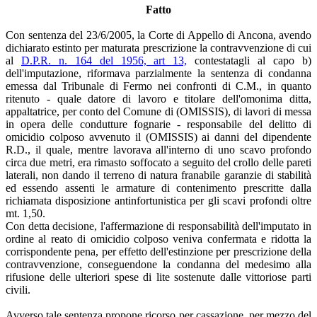
Fatto
Con sentenza del 23/6/2005, la Corte di Appello di Ancona, avendo
dichiarato estinto per maturata prescrizione la contravvenzione di cui
al
D.P.R. n. 164 del 1956, art 13,
contestatagli al capo b)
dell'imputazione, riformava parzialmente la sentenza di condanna
emessa dal Tribunale di Fermo nei confronti di C.M., in quanto
ritenuto - quale datore di lavoro e titolare dell'omonima ditta,
appaltatrice, per conto del Comune di (OMISSIS), di lavori di messa
in opera delle condutture fognarie - responsabile del delitto di
omicidio colposo avvenuto il (OMISSIS) ai danni del dipendente
R.D., il quale, mentre lavorava all'interno di uno scavo profondo
circa due metri, era rimasto soffocato a seguito del crollo delle pareti
laterali, non dando il terreno di natura franabile garanzie di stabilità
ed essendo assenti le armature di contenimento prescritte dalla
richiamata disposizione antinfortunistica per gli scavi profondi oltre
mt. 1,50.
Con detta decisione, l'affermazione di responsabilità dell'imputato in
ordine al reato di omicidio colposo veniva confermata e ridotta la
corrispondente pena, per effetto dell'estinzione per prescrizione della
contravvenzione, conseguendone la condanna del medesimo alla
rifusione delle ulteriori spese di lite sostenute dalle vittoriose parti
civili.
Avverso tale sentenza propone ricorso per cassazione, per mezzo del