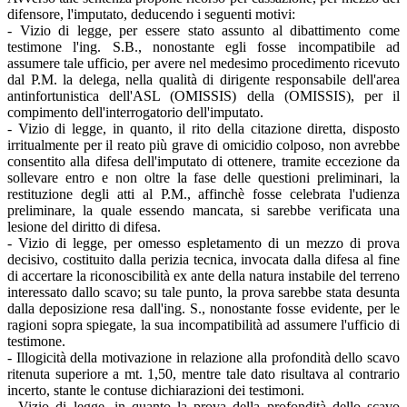
difensore, l'imputato, deducendo i seguenti motivi:
- Vizio di legge, per essere stato assunto al dibattimento come
testimone l'ing. S.B., nonostante egli fosse incompatibile ad
assumere tale ufficio, per avere nel medesimo procedimento ricevuto
dal P.M. la delega, nella qualità di dirigente responsabile dell'area
antinfortunistica dell'ASL (OMISSIS) della (OMISSIS), per il
compimento dell'interrogatorio dell'imputato.
- Vizio di legge, in quanto, il rito della citazione diretta, disposto
irritualmente per il reato più grave di omicidio colposo, non avrebbe
consentito alla difesa dell'imputato di ottenere, tramite eccezione da
sollevare entro e non oltre la fase delle questioni preliminari, la
restituzione degli atti al P.M., affinchè fosse celebrata l'udienza
preliminare, la quale essendo mancata, si sarebbe verificata una
lesione del diritto di difesa.
- Vizio di legge, per omesso espletamento di un mezzo di prova
decisivo, costituito dalla perizia tecnica, invocata dalla difesa al fine
di accertare la riconoscibilità ex ante della natura instabile del terreno
interessato dallo scavo; su tale punto, la prova sarebbe stata desunta
dalla deposizione resa dall'ing. S., nonostante fosse evidente, per le
ragioni sopra spiegate, la sua incompatibilità ad assumere l'ufficio di
testimone.
- Illogicità della motivazione in relazione alla profondità dello scavo
ritenuta superiore a mt. 1,50, mentre tale dato risultava al contrario
incerto, stante le contuse dichiarazioni dei testimoni.
- Vizio di legge, in quanto la prova della profondità dello scavo