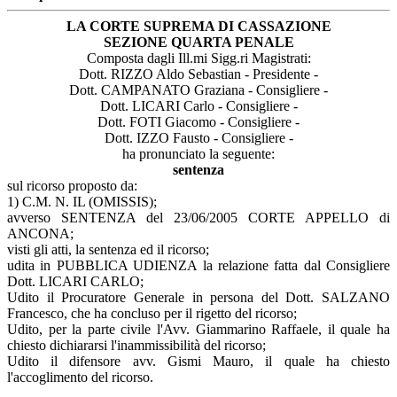
LA CORTE SUPREMA DI CASSAZIONE
SEZIONE QUARTA PENALE
Composta dagli Ill.mi Sigg.ri Magistrati:
Dott. RIZZO Aldo Sebastian - Presidente -
Dott. CAMPANATO Graziana - Consigliere -
Dott. LICARI Carlo - Consigliere -
Dott. FOTI Giacomo - Consigliere -
Dott. IZZO Fausto - Consigliere -
ha pronunciato la seguente:
sentenza
sul ricorso proposto da:
1) C.M. N. IL (OMISSIS);
avverso SENTENZA del 23/06/2005 CORTE APPELLO di
ANCONA;
visti gli atti, la sentenza ed il ricorso;
udita in PUBBLICA UDIENZA la relazione fatta dal Consigliere
Dott. LICARI CARLO;
Udito il Procuratore Generale in persona del Dott. SALZANO
Francesco, che ha concluso per il rigetto del ricorso;
Udito, per la parte civile l'Avv. Giammarino Raffaele, il quale ha
chiesto dichiararsi l'inammissibilità del ricorso;
Udito il difensore avv. Gismi Mauro, il quale ha chiesto
l'accoglimento del ricorso.