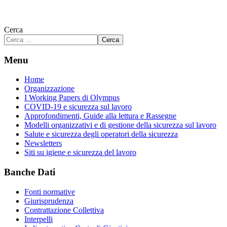
Cerca
Cerca
Menu
Home
Organizzazione
I Working Papers di Olympus
COVID-19 e sicurezza sul lavoro
Approfondimenti, Guide alla lettura e Rassegne
Modelli organizzativi e di gestione della sicurezza sul lavoro
Salute e sicurezza degli operatori della sicurezza
Newsletters
Siti su igiene e sicurezza del lavoro
Banche Dati
Fonti normative
Giurisprudenza
Contrattazione Collettiva
Interpelli