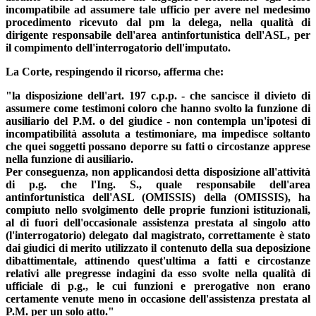
incompatibile ad assumere tale ufficio per avere nel medesimo
procedimento ricevuto dal pm la delega, nella qualità di
dirigente responsabile dell'area antinfortunistica dell'ASL, per
il compimento dell'interrogatorio dell'imputato.
La Corte, respingendo il ricorso, afferma che:
"la disposizione dell'art. 197 c.p.p. - che sancisce il divieto di
assumere come testimoni coloro che hanno svolto la funzione di
ausiliario del P.M. o del giudice - non contempla un'ipotesi di
incompatibilità assoluta a testimoniare, ma impedisce soltanto
che quei soggetti possano deporre su fatti o circostanze apprese
nella funzione di ausiliario.
Per conseguenza, non applicandosi detta disposizione all'attività
di p.g. che l'Ing. S., quale responsabile dell'area
antinfortunistica dell'ASL (OMISSIS) della (OMISSIS), ha
compiuto nello svolgimento delle proprie funzioni istituzionali,
al di fuori dell'occasionale assistenza prestata al singolo atto
(l'interrogatorio) delegato dal magistrato, correttamente è stato
dai giudici di merito utilizzato il contenuto della sua deposizione
dibattimentale, attinendo quest'ultima a fatti e circostanze
relativi alle pregresse indagini da esso svolte nella qualità di
ufficiale di p.g., le cui funzioni e prerogative non erano
certamente venute meno in occasione dell'assistenza prestata al
P.M. per un solo atto."