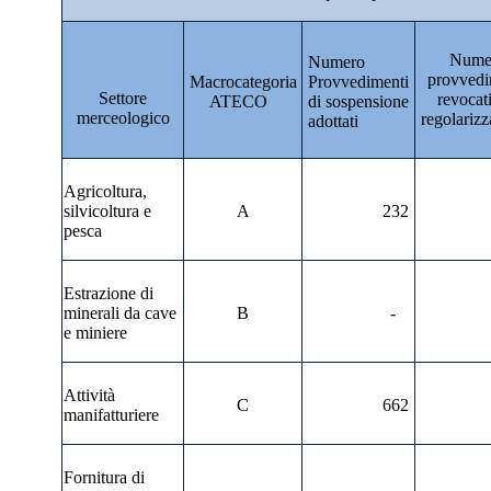
Nume
Numero
provvedi
Macrocategoria
Provvedimenti
Settore
revocat
ATECO
di sospensione
merceologico
regolariz
adottati
Agricoltura,
silvicoltura e
A
232
pesca
Estrazione di
minerali da cave
B
-
e miniere
Attività
C
662
manifatturiere
Fornitura di