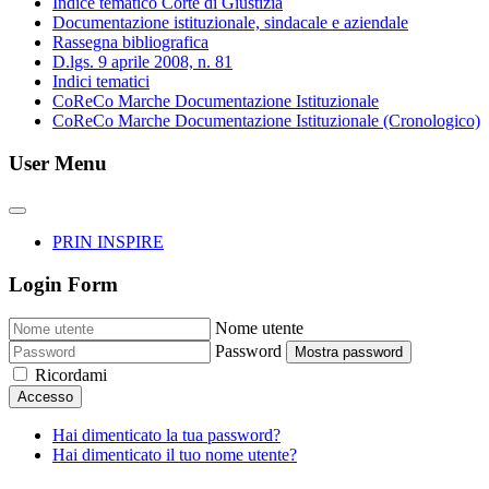
Indice tematico Corte di Giustizia
Documentazione istituzionale, sindacale e aziendale
Rassegna bibliografica
D.lgs. 9 aprile 2008, n. 81
Indici tematici
CoReCo Marche Documentazione Istituzionale
CoReCo Marche Documentazione Istituzionale (Cronologico)
User Menu
PRIN INSPIRE
Login Form
Nome utente
Password
Mostra password
Ricordami
Accesso
Hai dimenticato la tua password?
Hai dimenticato il tuo nome utente?