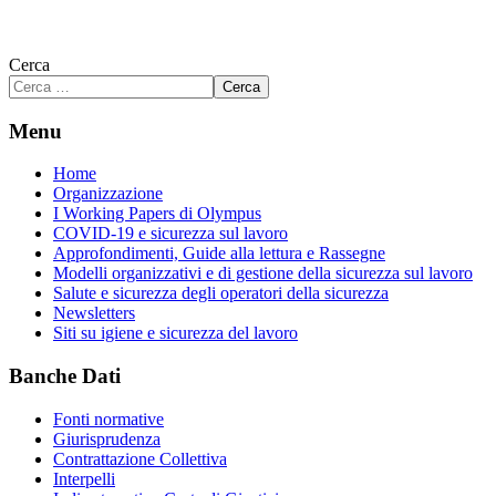
Cerca
Cerca
Menu
Home
Organizzazione
I Working Papers di Olympus
COVID-19 e sicurezza sul lavoro
Approfondimenti, Guide alla lettura e Rassegne
Modelli organizzativi e di gestione della sicurezza sul lavoro
Salute e sicurezza degli operatori della sicurezza
Newsletters
Siti su igiene e sicurezza del lavoro
Banche Dati
Fonti normative
Giurisprudenza
Contrattazione Collettiva
Interpelli