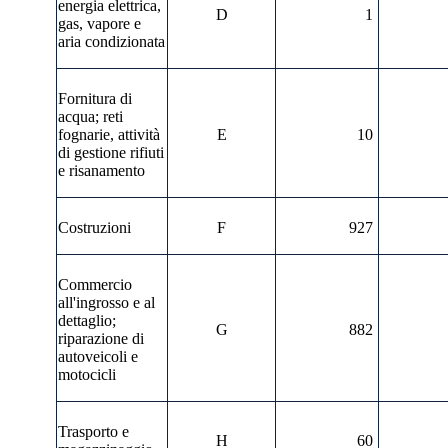
energia elettrica,
D
1
gas, vapore e
aria condizionata
Fornitura di
acqua; reti
fognarie, attività
E
10
di gestione rifiuti
e risanamento
Costruzioni
F
927
Commercio
all'ingrosso e al
dettaglio;
G
882
riparazione di
autoveicoli e
motocicli
Trasporto e
H
60