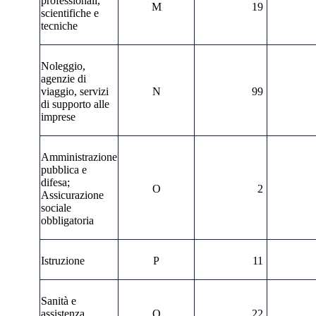
professionali,
M
19
scientifiche e
tecniche
Noleggio,
agenzie di
viaggio, servizi
N
99
di supporto alle
imprese
Amministrazione
pubblica e
difesa;
O
2
Assicurazione
sociale
obbligatoria
Istruzione
P
11
Sanità e
assistenza
Q
22