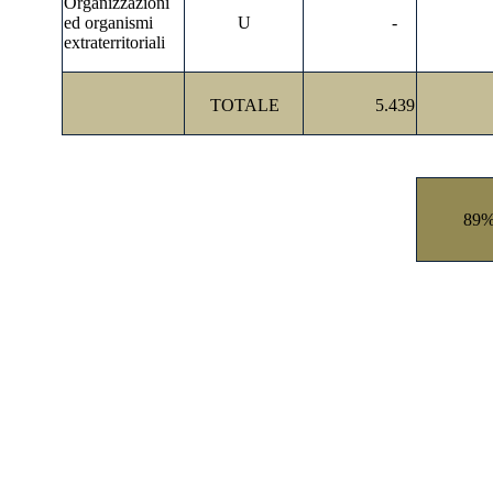
Organizzazioni
ed organismi
U
-
extraterritoriali
TOTALE
5.439
89