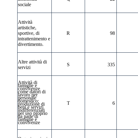
sociale
Attività
artistiche,
sportive, di
R
98
intrattenimento e
divertimento.
Altre attività di
S
335
servizi
Attività di
famiglie e
convivenze
come datori di
lavoro per
personale
domestico;
T
6
produzione di
beni e servizi
indifferenziati
per uso proprio
da parte di
famiglie e
convivenze