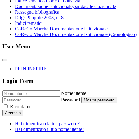
Indice tematico Corte di Giustizia
Documentazione istituzionale, sindacale e aziendale
Rassegna bibliografica
D.lgs. 9 aprile 2008, n. 81
Indici tematici
CoReCo Marche Documentazione Istituzionale
CoReCo Marche Documentazione Istituzionale (Cronologico)
User Menu
PRIN INSPIRE
Login Form
Nome utente
Password
Mostra password
Ricordami
Accesso
Hai dimenticato la tua password?
Hai dimenticato il tuo nome utente?