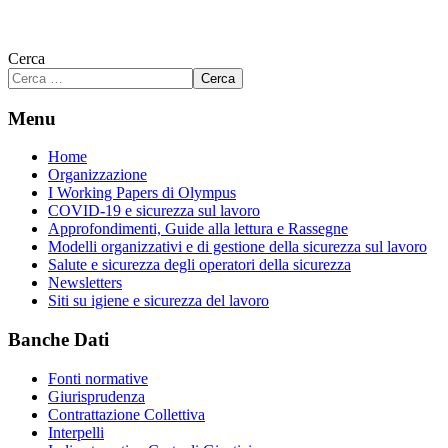
Cerca
Cerca
Menu
Home
Organizzazione
I Working Papers di Olympus
COVID-19 e sicurezza sul lavoro
Approfondimenti, Guide alla lettura e Rassegne
Modelli organizzativi e di gestione della sicurezza sul lavoro
Salute e sicurezza degli operatori della sicurezza
Newsletters
Siti su igiene e sicurezza del lavoro
Banche Dati
Fonti normative
Giurisprudenza
Contrattazione Collettiva
Interpelli