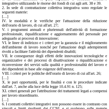
integrativo utilizzando le risorse dei fondi di cui agli artt. 38 e 39.
2. In sede di contrattazione collettiva integrativa sono regolate le
seguenti materie:
[…]
IV. le modalità e le verifiche per l'attuazione della riduzione
dell'orario di lavoro, di cui all'art. 27;
V. i programmi annuali e pluriennali dell'attività di formazione
professionale, riqualificazione e aggiornamento del personale per
adeguarlo ai processi di innovazione;
VI. le linee di indirizzo e i criteri per la garanzia e il miglioramento
dell'ambiente di lavoro nonché per l'attuazione degli adempimenti
rivolti a facilitare l'attività dei dipendenti disabili;
VII. le conseguenze degli effetti delle innovazioni tecnologiche e
organizzative e dei processi di disattivazione o riqualificazione e
riconversione dei servizi sulla qualità e professionalità del lavoro e
dei dipendenti in base alle esigenze dell'utenza;
VIII. i criteri per le politiche dell'orario di lavoro di cui all'art. 26;
[…]
X. le pari opportunità, per le finalità e con le procedure indicate
dall'art. 7, anche alla luce della legge 10.4.91 n. 125;
XI. criteri generali per l'attribuzione dei trattamenti legati a compensi
per lavoro straordinario.
[…]
6. I contratti collettivi integrativi non possono essere in contrasto con
vincoli e limiti risultanti dai CCNL e si svolgono sulle materie