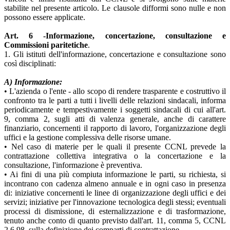
stabilite nel presente articolo. Le clausole difformi sono nulle e non
possono essere applicate.
Art. 6 -Informazione, concertazione, consultazione e
Commissioni paritetiche
.
1. Gli istituti dell'informazione, concertazione e consultazione sono
così disciplinati:
A) Informazione:
• L'azienda o l'ente - allo scopo di rendere trasparente e costruttivo il
confronto tra le parti a tutti i livelli delle relazioni sindacali, informa
periodicamente e tempestivamente i soggetti sindacali di cui all'art.
9, comma 2, sugli atti di valenza generale, anche di carattere
finanziario, concernenti il rapporto di lavoro, l'organizzazione degli
uffici e la gestione complessiva delle risorse umane.
• Nel caso di materie per le quali il presente CCNL prevede la
contrattazione collettiva integrativa o la concertazione e la
consultazione, l'informazione è preventiva.
• Ai fini di una più compiuta informazione le parti, su richiesta, si
incontrano con cadenza almeno annuale e in ogni caso in presenza
di: iniziative concernenti le linee di organizzazione degli uffici e dei
servizi; iniziative per l'innovazione tecnologica degli stessi; eventuali
processi di dismissione, di esternalizzazione e di trasformazione,
tenuto anche conto di quanto previsto dall'art. 11, comma 5, CCNL
2.6.98, sulla definizione dei comparti di contrattazione.