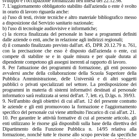
sviluppo e l'occupazione formalizzati nell'intesa del 22.12.98.
7. L'aggiornamento obbligatorio stabilito dall'azienda o ente è svolto
in orario di lavoro riguarda anche:
a) l'uso di testi, riviste tecniche e altro materiale bibliografico messo
a disposizione dal Servizio sanitario nazionale;
b) l'uso di tecnologie audiovisive e informatiche;
c) la ricerca finalizzata del personale in base a programmi definiti
dalle aziende o enti, anche in relazione agli indirizzi regionali;
d) il comando finalizzato previsto dall'art. 45, DPR 20.12.79 n. 761,
con la precisazione che esso è disposto dall'azienda o ente, cui
compete di stabilire se e in quale misura e per quale durata al
dipendente competono gli assegni inerenti al rapporto di lavoro.
8. Per l'attuazione dei programmi di formazione, gli enti possono
avvalersi anche della collaborazione della Scuola Superiore della
Pubblica Amministrazione, delle Università e di altri soggetti
pubblici o privati specializzati nel settore. La predisposizione dei
programmi in materia di sistemi informativi destinati al personale
informatico sarà realizzata ai sensi dell'art. 7, lett. e), D.lgs. n. 39/93.
9. Nell'ambito degli obiettivi di cui all'art. 12 del presente contratto
le aziende e gli enti promuovono la formazione e l'aggiornamento
specifico del personale cui viene attribuito l'incarico di cui all'art. 21.
10. Per garantire le attività formative di cui al presente articolo, gli
enti utilizzano le risorse già disponibili sulla base della direttiva del
Dipartimento della Funzione Pubblica n. 14/95 relativa alla
formazione, nonché tutte le risorse allo scopo previste da specifiche