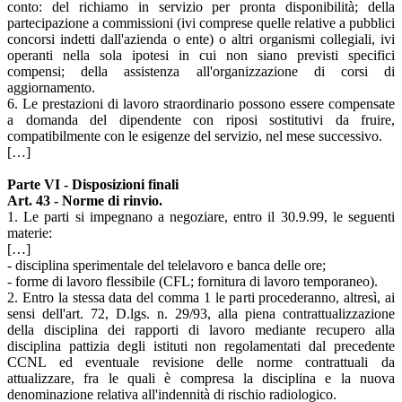
conto: del richiamo in servizio per pronta disponibilità; della
partecipazione a commissioni (ivi comprese quelle relative a pubblici
concorsi indetti dall'azienda o ente) o altri organismi collegiali, ivi
operanti nella sola ipotesi in cui non siano previsti specifici
compensi; della assistenza all'organizzazione di corsi di
aggiornamento.
6. Le prestazioni di lavoro straordinario possono essere compensate
a domanda del dipendente con riposi sostitutivi da fruire,
compatibilmente con le esigenze del servizio, nel mese successivo.
[…]
Parte VI - Disposizioni finali
Art. 43 - Norme di rinvio.
1. Le parti si impegnano a negoziare, entro il 30.9.99, le seguenti
materie:
[…]
- disciplina sperimentale del telelavoro e banca delle ore;
- forme di lavoro flessibile (CFL; fornitura di lavoro temporaneo).
2. Entro la stessa data del comma 1 le parti procederanno, altresì, ai
sensi dell'art. 72, D.lgs. n. 29/93, alla piena contrattualizzazione
della disciplina dei rapporti di lavoro mediante recupero alla
disciplina pattizia degli istituti non regolamentati dal precedente
CCNL ed eventuale revisione delle norme contrattuali da
attualizzare, fra le quali è compresa la disciplina e la nuova
denominazione relativa all'indennità di rischio radiologico.