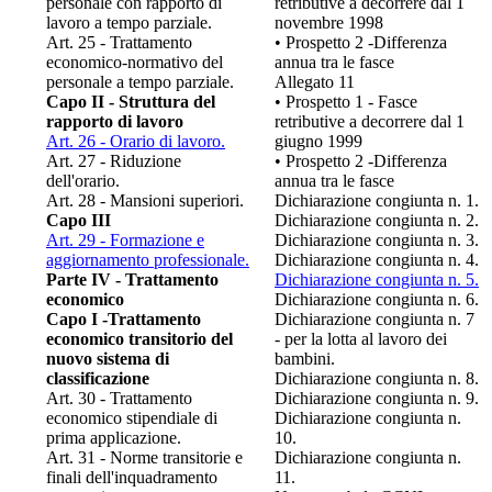
personale con rapporto di
retributive a decorrere dal 1
lavoro a tempo parziale.
novembre 1998
Art. 25 - Trattamento
• Prospetto 2 -Differenza
economico-normativo del
annua tra le fasce
personale a tempo parziale.
Allegato 11
Capo II - Struttura del
• Prospetto 1 - Fasce
rapporto di lavoro
retributive a decorrere dal 1
Art. 26 - Orario di lavoro.
giugno 1999
Art. 27 - Riduzione
• Prospetto 2 -Differenza
dell'orario.
annua tra le fasce
Art. 28 - Mansioni superiori.
Dichiarazione congiunta n. 1.
Capo III
Dichiarazione congiunta n. 2.
Art. 29 - Formazione e
Dichiarazione congiunta n. 3.
aggiornamento professionale.
Dichiarazione congiunta n. 4.
Parte IV - Trattamento
Dichiarazione congiunta n. 5.
economico
Dichiarazione congiunta n. 6.
Capo I -Trattamento
Dichiarazione congiunta n. 7
economico transitorio del
- per la lotta al lavoro dei
nuovo sistema di
bambini.
classificazione
Dichiarazione congiunta n. 8.
Art. 30 - Trattamento
Dichiarazione congiunta n. 9.
economico stipendiale di
Dichiarazione congiunta n.
prima applicazione.
10.
Art. 31 - Norme transitorie e
Dichiarazione congiunta n.
finali dell'inquadramento
11.