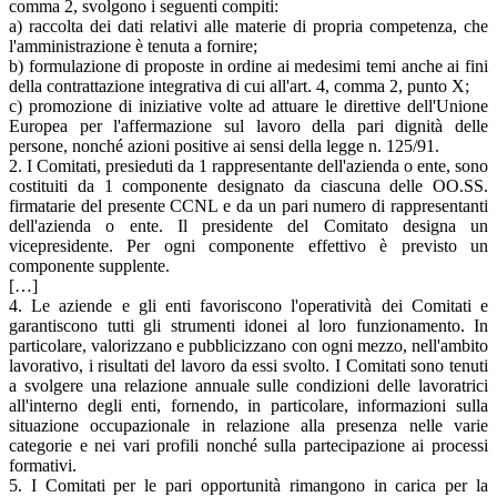
comma 2, svolgono i seguenti compiti:
a) raccolta dei dati relativi alle materie di propria competenza, che
l'amministrazione è tenuta a fornire;
b) formulazione di proposte in ordine ai medesimi temi anche ai fini
della contrattazione integrativa di cui all'art. 4, comma 2, punto X;
c) promozione di iniziative volte ad attuare le direttive dell'Unione
Europea per l'affermazione sul lavoro della pari dignità delle
persone, nonché azioni positive ai sensi della legge n. 125/91.
2. I Comitati, presieduti da 1 rappresentante dell'azienda o ente, sono
costituiti da 1 componente designato da ciascuna delle OO.SS.
firmatarie del presente CCNL e da un pari numero di rappresentanti
dell'azienda o ente. Il presidente del Comitato designa un
vicepresidente. Per ogni componente effettivo è previsto un
componente supplente.
[…]
4. Le aziende e gli enti favoriscono l'operatività dei Comitati e
garantiscono tutti gli strumenti idonei al loro funzionamento. In
particolare, valorizzano e pubblicizzano con ogni mezzo, nell'ambito
lavorativo, i risultati del lavoro da essi svolto. I Comitati sono tenuti
a svolgere una relazione annuale sulle condizioni delle lavoratrici
all'interno degli enti, fornendo, in particolare, informazioni sulla
situazione occupazionale in relazione alla presenza nelle varie
categorie e nei vari profili nonché sulla partecipazione ai processi
formativi.
5. I Comitati per le pari opportunità rimangono in carica per la