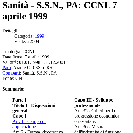
Sanità - S.S.N., PA: CCNL 7
aprile 1999
Dettagli
Categoria:
1999
Visite: 22504
Tipologia: CCNL
Data firma: 7 aprile 1999
Validità: 01.01.1998 - 31.12.2001
Parti
: Aran e OO.SS. e RSU
Comparti
: Sanità, S.S.N., PA
Fonte: CNEL
Sommario
:
Parte I
Capo III - Sviluppo
Titolo I - Disposizioni
professionale
generali
Art. 35 - Criteri per la
Capo I
progressione economica
Art. 1 - Campo di
orizzontale.
applicazione.
Art. 36 - Misura
Art. 2 - Durata, decorrenza,
dell'indennità di funzione.