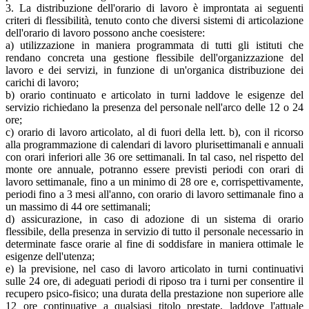
3. La distribuzione dell'orario di lavoro è improntata ai seguenti
criteri di flessibilità, tenuto conto che diversi sistemi di articolazione
dell'orario di lavoro possono anche coesistere:
a) utilizzazione in maniera programmata di tutti gli istituti che
rendano concreta una gestione flessibile dell'organizzazione del
lavoro e dei servizi, in funzione di un'organica distribuzione dei
carichi di lavoro;
b) orario continuato e articolato in turni laddove le esigenze del
servizio richiedano la presenza del personale nell'arco delle 12 o 24
ore;
c) orario di lavoro articolato, al di fuori della lett. b), con il ricorso
alla programmazione di calendari di lavoro plurisettimanali e annuali
con orari inferiori alle 36 ore settimanali. In tal caso, nel rispetto del
monte ore annuale, potranno essere previsti periodi con orari di
lavoro settimanale, fino a un minimo di 28 ore e, corrispettivamente,
periodi fino a 3 mesi all'anno, con orario di lavoro settimanale fino a
un massimo di 44 ore settimanali;
d) assicurazione, in caso di adozione di un sistema di orario
flessibile, della presenza in servizio di tutto il personale necessario in
determinate fasce orarie al fine di soddisfare in maniera ottimale le
esigenze dell'utenza;
e) la previsione, nel caso di lavoro articolato in turni continuativi
sulle 24 ore, di adeguati periodi di riposo tra i turni per consentire il
recupero psico-fisico; una durata della prestazione non superiore alle
12 ore continuative a qualsiasi titolo prestate, laddove l'attuale