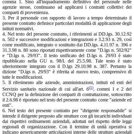
comma 1. Sino all'inquadramento definitivo del personale nelle
agenzie stesse, continuano ad applicarsi i contratti collettivi dei
comparti di provenienza.
3. Per il personale con rapporto di lavoro a tempo determinato il
presente contratto definisce particolari modalità di applicazione degli
istituti normativi.
4. Nel testo del presente contratto, i riferimenti ai DD.lgs. 30.12.92
n. 502 e successive modificazioni e integrazioni e 3.2.93 n. 29, così
come modificato, integrato o sostituito dai DD.lgs. 4.11.97 n. 396 e
31.3.98 n. 80 sono riportati rispettivamente come "D.lgs n. 502/92"
e "D.lgs n. 29/93". Il testo unificato del D.lgs n. 29/93 è stato
ripubblicato nella GU n. 98/L del 25.5.98. Tale testo è stato
ulteriormente integrato con il D.lgs 29.10.98 n. 387. Pertanto la
dizione "D.lgs n. 29/93" è riferita al nuovo testo, comprensivo di
tutte le modificazioni.
5. Il riferimento alle aziende, amministrazioni, istituti ed enti del
(1)
Servizio sanitario nazionale di cui all'art. 6
, commi 1 e 2 del
CCNQ per la definizione dei comparti di contrattazione, sottoscritto
il 2.6.98 è riportato nel testo del presente contratto come "aziende ed
enti".
6. Nel testo del presente contratto per "dirigente responsabile" si
intende il dirigente preposto alle strutture con gli incarichi individuati
dai rispettivi ordinamenti aziendali, adottati nel rispetto delle leggi
regionali di organizzazione. Con il termine di unità operativa si
indicano genericamente articolazioni interne delle strutture aziendali