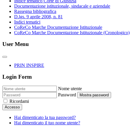
Indice tematico Corte di Giustizia
Documentazione istituzionale, sindacale e aziendale
Rassegna bibliografica
D.lgs. 9 aprile 2008, n. 81
Indici tematici
CoReCo Marche Documentazione Istituzionale
CoReCo Marche Documentazione Istituzionale (Cronologico)
User Menu
PRIN INSPIRE
Login Form
Nome utente
Password
Mostra password
Ricordami
Accesso
Hai dimenticato la tua password?
Hai dimenticato il tuo nome utente?