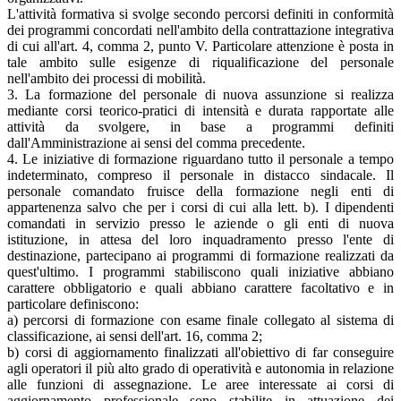
L'attività formativa si svolge secondo percorsi definiti in conformità
dei programmi concordati nell'ambito della contrattazione integrativa
di cui all'art. 4, comma 2, punto V. Particolare attenzione è posta in
tale ambito sulle esigenze di riqualificazione del personale
nell'ambito dei processi di mobilità.
3. La formazione del personale di nuova assunzione si realizza
mediante corsi teorico-pratici di intensità e durata rapportate alle
attività da svolgere, in base a programmi definiti
dall'Amministrazione ai sensi del comma precedente.
4. Le iniziative di formazione riguardano tutto il personale a tempo
indeterminato, compreso il personale in distacco sindacale. Il
personale comandato fruisce della formazione negli enti di
appartenenza salvo che per i corsi di cui alla lett. b). I dipendenti
comandati in servizio presso le aziende o gli enti di nuova
istituzione, in attesa del loro inquadramento presso l'ente di
destinazione, partecipano ai programmi di formazione realizzati da
quest'ultimo. I programmi stabiliscono quali iniziative abbiano
carattere obbligatorio e quali abbiano carattere facoltativo e in
particolare definiscono:
a) percorsi di formazione con esame finale collegato al sistema di
classificazione, ai sensi dell'art. 16, comma 2;
b) corsi di aggiornamento finalizzati all'obiettivo di far conseguire
agli operatori il più alto grado di operatività e autonomia in relazione
alle funzioni di assegnazione. Le aree interessate ai corsi di
aggiornamento professionale sono stabilite in attuazione dei