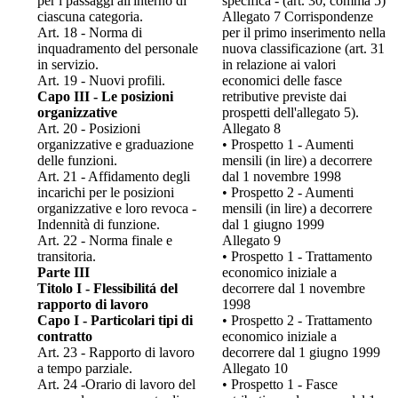
per i passaggi all'interno di
specifica - (art. 30, comma 5)
ciascuna categoria.
Allegato 7 Corrispondenze
Art. 18 - Norma di
per il primo inserimento nella
inquadramento del personale
nuova classificazione (art. 31
in servizio.
in relazione ai valori
Art. 19 - Nuovi profili.
economici delle fasce
Capo III - Le posizioni
retributive previste dai
organizzative
prospetti dell'allegato 5).
Art. 20 - Posizioni
Allegato 8
organizzative e graduazione
• Prospetto 1 - Aumenti
delle funzioni.
mensili (in lire) a decorrere
Art. 21 - Affidamento degli
dal 1 novembre 1998
incarichi per le posizioni
• Prospetto 2 - Aumenti
organizzative e loro revoca -
mensili (in lire) a decorrere
Indennità di funzione.
dal 1 giugno 1999
Art. 22 - Norma finale e
Allegato 9
transitoria.
• Prospetto 1 - Trattamento
Parte III
economico iniziale a
Titolo I - Flessibilitá del
decorrere dal 1 novembre
rapporto di lavoro
1998
Capo I - Particolari tipi di
• Prospetto 2 - Trattamento
contratto
economico iniziale a
Art. 23 - Rapporto di lavoro
decorrere dal 1 giugno 1999
a tempo parziale.
Allegato 10
Art. 24 -Orario di lavoro del
• Prospetto 1 - Fasce