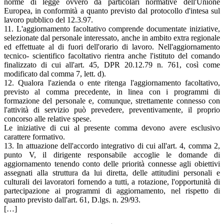
norme di legge ovvero da particolari normative dell'Unione
Europea, in conformità a quanto previsto dal protocollo d'intesa sul
lavoro pubblico del 12.3.97.
11. L'aggiornamento facoltativo comprende documentate iniziative,
selezionate dal personale interessato, anche in ambito extra regionale
ed effettuate al di fuori dell'orario di lavoro. Nell'aggiornamento
tecnico- scientifico facoltativo rientra anche l'istituto del comando
finalizzato di cui all'art. 45, DPR 20.12.79 n. 761, così come
modificato dal comma 7, lett. d).
12. Qualora l'azienda o ente ritenga l'aggiornamento facoltativo,
previsto al comma precedente, in linea con i programmi di
formazione del personale e, comunque, strettamente connesso con
l'attività di servizio può prevedere, preventivamente, il proprio
concorso alle relative spese.
Le iniziative di cui al presente comma devono avere esclusivo
carattere formativo.
13. In attuazione dell'accordo integrativo di cui all'art. 4, comma 2,
punto V, il dirigente responsabile accoglie le domande di
aggiornamento tenendo conto delle priorità connesse agli obiettivi
assegnati alla struttura da lui diretta, delle attitudini personali e
culturali dei lavoratori fornendo a tutti, a rotazione, l'opportunità di
partecipazione ai programmi di aggiornamento, nel rispetto di
quanto previsto dall'art. 61, D.lgs. n. 29/93.
[…]