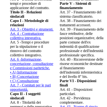
tempi e procedure di
Parte V - Sistemi di
applicazione del contratto.
finanziamento
Titolo II - Relazioni
Art. 37 - Finanziamento del
sindacali
sistema classificatorio.
Capo I - Metodologie di
Art. 38 - Finanziamento dei
relazioni
trattamenti accessori.
Art. 3 - Obiettivi e strumenti.
Art. 39 - Finanziamento delle
Art. 4 - Contrattazione
fasce retributive, delle
collettiva integrativa.
posizioni organizzative, della
Art. 5 -Tempi e procedure
parte comune dell'ex
per la stipulazione o il
indennità di qualificazione
rinnovo del contratto
professionale e dell'indennità
collettivo integrativo.
professionale specifica.
Art. 6 -Informazione,
Art. 40 - Riconversione delle
concertazione, consultazione
risorse economiche destinate
e Commissioni paritetiche.
al finanziamento
• A) Informazione
dell'indennità infermieristica
• B) Concertazione
e del livello 8° bis.
• C) Consultazione
Parte VI - Disposizioni
Art. 7 - Comitati per le pari
finali
opportunità.
Art. 41 - Disposizioni
Capo II - I soggetti
particolari.
sindacali
Art. 42 - Previdenza
Art. 8 - Titolarità dei
complementare.
permessi e delle prerogative
Art. 43 - Norme di rinvio.