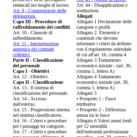
sindacali nei luoghi di lavoro.
Art. 44 - Disapplicazioni e
Art. 9 - Composizione delle
sostituzioni.
delegazioni.
Allegati
Capo III - Procedure di
Allegato 1 Declaratorie delle
raffreddamento dei conflitti
categorie e profili
Art. 10 - Clausole di
Allegato 2. Elementi e
raffreddamento.
contenuti che devono
Art. 11 - Interpretazione
informare i criteri da definire
autentica dei contratti
con il regolamento aziendale
collettivi.
di cui all'art. 16, comma 4
Parte II - Classificazione
Allegato 3 Trattamento
del personale
economico iniziale - (art. 30,
Capo I - Obiettivi
comma 1, lettera A)
Art. 12 - Obiettivi.
Allegato 4 Trattamento
Capo II - Classificazione
economico iniziale (art. 30,
Art. 13 - Il sistema di
comma 1, lettera A)
classificazione del personale.
Allegato 5
Art. 14 - Accesso
• Prospetto 1 - Fasce
dall'esterno.
retributive
Art. 15 - Progressione interna
• Prospetto 2 - Differenza
nel sistema classificatorio.
annua tra le fasce
Art. 16 - Criteri e procedure
Allegato 6 Valori annui lordi
per i passaggi tra categorie.
per 12 mensilità
Art. 17 - Criteri e procedure
dell'indennità professionale