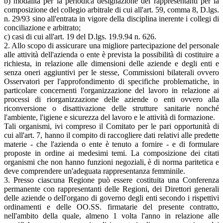
b) modalità per la periodica designazione dei rappresentanti per la
composizione del collegio arbitrale di cui all'art. 59, comma 8, D.lgs.
n. 29/93 sino all'entrata in vigore della disciplina inerente i collegi di
conciliazione e arbitrato;
c) casi di cui all'art. 19 del D.lgs. 19.9.94 n. 626.
2. Allo scopo di assicurare una migliore partecipazione del personale
alle attività dell'azienda o ente è prevista la possibilità di costituire a
richiesta, in relazione alle dimensioni delle aziende e degli enti e
senza oneri aggiuntivi per le stesse, Commissioni bilaterali ovvero
Osservatori per l'approfondimento di specifiche problematiche, in
particolare concernenti l'organizzazione del lavoro in relazione ai
processi di riorganizzazione delle aziende o enti ovvero alla
riconversione o disattivazione delle strutture sanitarie nonché
l'ambiente, l'igiene e sicurezza del lavoro e le attività di formazione.
Tali organismi, ivi compreso il Comitato per le pari opportunità di
cui all'art. 7, hanno il compito di raccogliere dati relativi alle predette
materie - che l'azienda o ente è tenuto a fornire - e di formulare
proposte in ordine ai medesimi temi. La composizione dei citati
organismi che non hanno funzioni negoziali, è di norma paritetica e
deve comprendere un'adeguata rappresentanza femminile.
3. Presso ciascuna Regione può essere costituita una Conferenza
permanente con rappresentanti delle Regioni, dei Direttori generali
delle aziende o dell'organo di governo degli enti secondo i rispettivi
ordinamenti e delle OO.SS. firmatarie del presente contratto,
nell'ambito della quale, almeno 1 volta l'anno in relazione alle