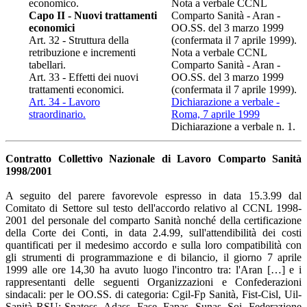
economico.
Nota a verbale CCNL
Capo II - Nuovi trattamenti
Comparto Sanità - Aran -
economici
OO.SS. del 3 marzo 1999
Art. 32 - Struttura della
(confermata il 7 aprile 1999).
retribuzione e incrementi
Nota a verbale CCNL
tabellari.
Comparto Sanità - Aran -
Art. 33 - Effetti dei nuovi
OO.SS. del 3 marzo 1999
trattamenti economici.
(confermata il 7 aprile 1999).
Art. 34 - Lavoro
Dichiarazione a verbale -
straordinario.
Roma, 7 aprile 1999
Dichiarazione a verbale n. 1.
Contratto Collettivo Nazionale di Lavoro Comparto Sanità
1998/2001
A seguito del parere favorevole espresso in data 15.3.99 dal
Comitato di Settore sul testo dell'accordo relativo al CCNL 1998-
2001 del personale del comparto Sanità nonché della certificazione
della Corte dei Conti, in data 2.4.99, sull'attendibilità dei costi
quantificati per il medesimo accordo e sulla loro compatibilità con
gli strumenti di programmazione e di bilancio, il giorno 7 aprile
1999 alle ore 14,30 ha avuto luogo l'incontro tra: l'Aran […] e i
rappresentanti delle seguenti Organizzazioni e Confederazioni
sindacali: per le OO.SS. di categoria: Cgil-Fp Sanità, Fist-Cisl, Uil-
Sanità RSU: Snatoss, Adass, Fase, Fapas, Sunas, Soi, Federazione