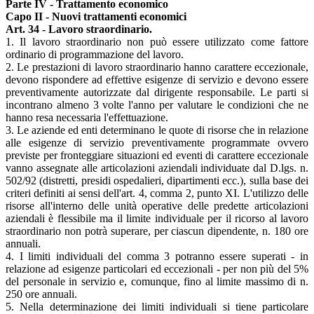
Parte IV - Trattamento economico
Capo II - Nuovi trattamenti economici
Art. 34 - Lavoro straordinario.
1. Il lavoro straordinario non può essere utilizzato come fattore
ordinario di programmazione del lavoro.
2. Le prestazioni di lavoro straordinario hanno carattere eccezionale,
devono rispondere ad effettive esigenze di servizio e devono essere
preventivamente autorizzate dal dirigente responsabile. Le parti si
incontrano almeno 3 volte l'anno per valutare le condizioni che ne
hanno resa necessaria l'effettuazione.
3. Le aziende ed enti determinano le quote di risorse che in relazione
alle esigenze di servizio preventivamente programmate ovvero
previste per fronteggiare situazioni ed eventi di carattere eccezionale
vanno assegnate alle articolazioni aziendali individuate dal D.lgs. n.
502/92 (distretti, presidi ospedalieri, dipartimenti ecc.), sulla base dei
criteri definiti ai sensi dell'art. 4, comma 2, punto XI. L'utilizzo delle
risorse all'interno delle unità operative delle predette articolazioni
aziendali è flessibile ma il limite individuale per il ricorso al lavoro
straordinario non potrà superare, per ciascun dipendente, n. 180 ore
annuali.
4. I limiti individuali del comma 3 potranno essere superati - in
relazione ad esigenze particolari ed eccezionali - per non più del 5%
del personale in servizio e, comunque, fino al limite massimo di n.
250 ore annuali.
5. Nella determinazione dei limiti individuali si tiene particolare