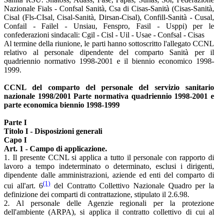
Nazionale Fials - Confsal Sanità, Csa di Cisas-Sanità (Cisas-Sanità,
Cisal (Fls-CIsal, Cisal-Sanità, Dirsan-Cisal), Confill-Sanità - Cusal,
Confail - Failel - Unsiau, Fenspro, Fasil - Usppi) per le
confederazioni sindacali: Cgil - Cisl - Uil - Usae - Confsal - Cisas
Al termine della riunione, le parti hanno sottoscritto l'allegato CCNL
relativo al personale dipendente del comparto Sanità per il
quadriennio normativo 1998-2001 e il biennio economico 1998-
1999.
CCNL del comparto del personale del servizio sanitario
nazionale 1998/2001 Parte normativa quadriennio 1998-2001 e
parte economica biennio 1998-1999
Parte I
Titolo I - Disposizioni generali
Capo I
Art. 1 - Campo di applicazione.
1. Il presente CCNL si applica a tutto il personale con rapporto di
lavoro a tempo indeterminato o determinato, esclusi i dirigenti,
dipendente dalle amministrazioni, aziende ed enti del comparto di
(1)
cui all'art. 6
del Contratto Collettivo Nazionale Quadro per la
definizione dei comparti di contrattazione, stipulato il 2.6.98.
2. Al personale delle Agenzie regionali per la protezione
dell'ambiente (ARPA), si applica il contratto collettivo di cui al