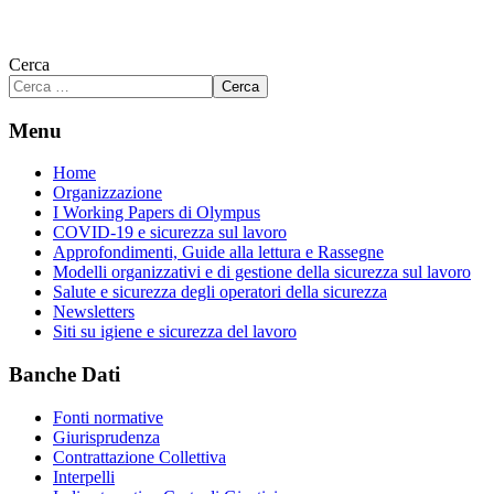
Cerca
Cerca
Menu
Home
Organizzazione
I Working Papers di Olympus
COVID-19 e sicurezza sul lavoro
Approfondimenti, Guide alla lettura e Rassegne
Modelli organizzativi e di gestione della sicurezza sul lavoro
Salute e sicurezza degli operatori della sicurezza
Newsletters
Siti su igiene e sicurezza del lavoro
Banche Dati
Fonti normative
Giurisprudenza
Contrattazione Collettiva
Interpelli