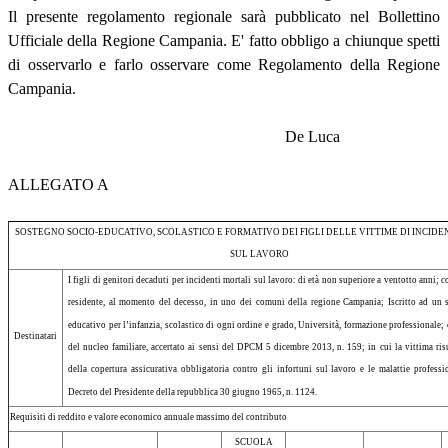
Il presente regolamento regionale sarà pubblicato nel Bollettino
Ufficiale della Regione Campania. E' fatto obbligo a chiunque spetti
di osservarlo e farlo osservare come Regolamento della Regione
Campania.
De Luca
ALLEGATO A
SOSTEGNO SOCIO-EDUCATIVO, SCOLASTICO E FORMATIVO DEI FIGLI DELLE VITTIME DI INCIDE
SUL LAVORO
I figli di genitori decaduti per incidenti mortali sul lavoro: di età non superiore a ventotto anni; 
residente, al momento del decesso, in uno dei comuni della regione Campania; Iscritto ad un s
educativo per l’infanzia, scolastico di ogni ordine e grado, Università, formazione professionale;
Destinatari
del nucleo familiare, accertato ai sensi del DPCM 5 dicembre 2013, n. 159; in cui la vittima ris
della copertura assicurativa obbligatoria contro gli infortuni sul lavoro e le malattie professi
Decreto del Presidente della repubblica 30 giugno 1965, n. 1124.
Requisiti di reddito e valore economico annuale massimo del contributo
SCUOLA