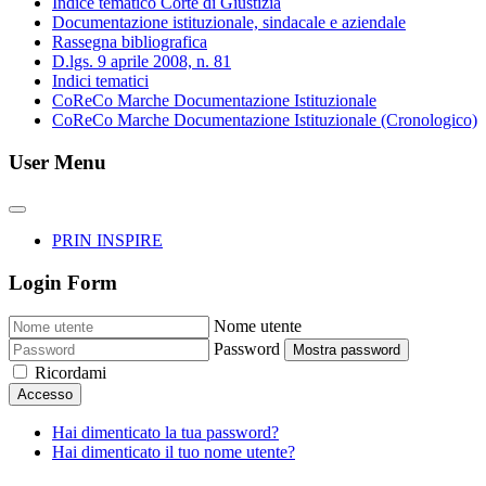
Indice tematico Corte di Giustizia
Documentazione istituzionale, sindacale e aziendale
Rassegna bibliografica
D.lgs. 9 aprile 2008, n. 81
Indici tematici
CoReCo Marche Documentazione Istituzionale
CoReCo Marche Documentazione Istituzionale (Cronologico)
User Menu
PRIN INSPIRE
Login Form
Nome utente
Password
Mostra password
Ricordami
Accesso
Hai dimenticato la tua password?
Hai dimenticato il tuo nome utente?