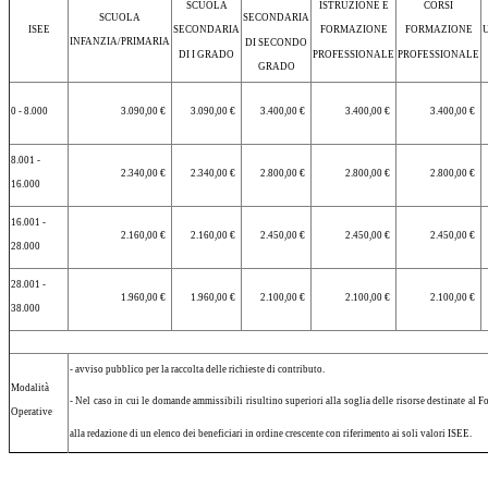
SCUOLA
ISTRUZIONE E
CORSI
SCUOLA
SECONDARIA
ISEE
SECONDARIA
FORMAZIONE
FORMAZIONE
INFANZIA/PRIMARIA
DI SECONDO
DI I GRADO
PROFESSIONALE
PROFESSIONALE
GRADO
0 - 8.000
3.090,00 €
3.090,00 €
3.400,00 €
3.400,00 €
3.400,00 €
8.001 -
2.340,00 €
2.340,00 €
2.800,00 €
2.800,00 €
2.800,00 €
16.000
16.001 -
2.160,00 €
2.160,00 €
2.450,00 €
2.450,00 €
2.450,00 €
28.000
28.001 -
1.960,00 €
1.960,00 €
2.100,00 €
2.100,00 €
2.100,00 €
38.000
- avviso pubblico per la raccolta delle richieste di contributo.
Modalità
- Nel caso in cui le domande ammissibili risultino superiori alla soglia delle risorse destinate al F
Operative
alla redazione di un elenco dei beneficiari in ordine crescente con riferimento ai soli valori ISEE.