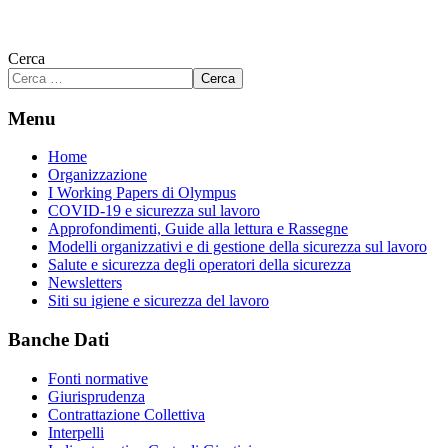
Cerca
Cerca
Menu
Home
Organizzazione
I Working Papers di Olympus
COVID-19 e sicurezza sul lavoro
Approfondimenti, Guide alla lettura e Rassegne
Modelli organizzativi e di gestione della sicurezza sul lavoro
Salute e sicurezza degli operatori della sicurezza
Newsletters
Siti su igiene e sicurezza del lavoro
Banche Dati
Fonti normative
Giurisprudenza
Contrattazione Collettiva
Interpelli