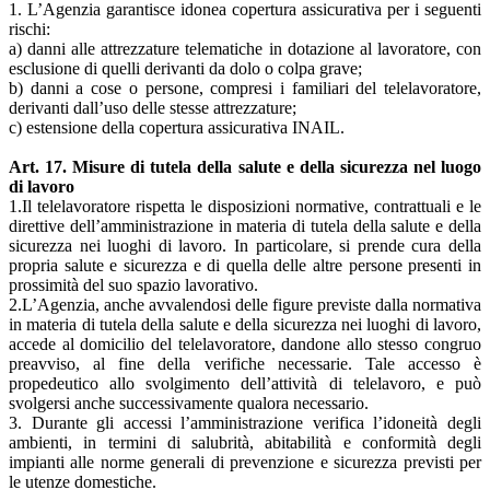
1. L’Agenzia garantisce idonea copertura assicurativa per i seguenti
rischi:
a) danni alle attrezzature telematiche in dotazione al lavoratore, con
esclusione di quelli derivanti da dolo o colpa grave;
b) danni a cose o persone, compresi i familiari del telelavoratore,
derivanti dall’uso delle stesse attrezzature;
c) estensione della copertura assicurativa INAIL.
Art. 17. Misure di tutela della salute e della sicurezza nel luogo
di lavoro
1.Il telelavoratore rispetta le disposizioni normative, contrattuali e le
direttive dell’amministrazione in materia di tutela della salute e della
sicurezza nei luoghi di lavoro. In particolare, si prende cura della
propria salute e sicurezza e di quella delle altre persone presenti in
prossimità del suo spazio lavorativo.
2.L’Agenzia, anche avvalendosi delle figure previste dalla normativa
in materia di tutela della salute e della sicurezza nei luoghi di lavoro,
accede al domicilio del telelavoratore, dandone allo stesso congruo
preavviso, al fine della verifiche necessarie. Tale accesso è
propedeutico allo svolgimento dell’attività di telelavoro, e può
svolgersi anche successivamente qualora necessario.
3. Durante gli accessi l’amministrazione verifica l’idoneità degli
ambienti, in termini di salubrità, abitabilità e conformità degli
impianti alle norme generali di prevenzione e sicurezza previsti per
le utenze domestiche.