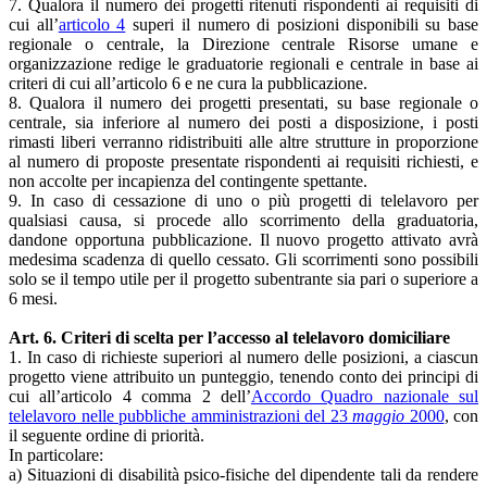
7. Qualora il numero dei progetti ritenuti rispondenti ai requisiti di
cui all’
articolo 4
superi il numero di posizioni disponibili su base
regionale o centrale, la Direzione centrale Risorse umane e
organizzazione redige le graduatorie regionali e centrale in base ai
criteri di cui all’articolo 6 e ne cura la pubblicazione.
8. Qualora il numero dei progetti presentati, su base regionale o
centrale, sia inferiore al numero dei posti a disposizione, i posti
rimasti liberi verranno ridistribuiti alle altre strutture in proporzione
al numero di proposte presentate rispondenti ai requisiti richiesti, e
non accolte per incapienza del contingente spettante.
9. In caso di cessazione di uno o più progetti di telelavoro per
qualsiasi causa, si procede allo scorrimento della graduatoria,
dandone opportuna pubblicazione. Il nuovo progetto attivato avrà
medesima scadenza di quello cessato. Gli scorrimenti sono possibili
solo se il tempo utile per il progetto subentrante sia pari o superiore a
6 mesi.
Art. 6. Criteri di scelta per l’accesso al telelavoro domiciliare
1. In caso di richieste superiori al numero delle posizioni, a ciascun
progetto viene attribuito un punteggio, tenendo conto dei principi di
cui all’articolo 4 comma 2 dell’
Accordo Quadro nazionale sul
telelavoro nelle pubbliche amministrazioni del 23
maggio
2000
, con
il seguente ordine di priorità.
In particolare:
a) Situazioni di disabilità psico-fisiche del dipendente tali da rendere