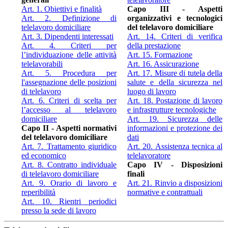
Art. 1. Obiettivi e finalità
Capo III - Aspetti
Art. 2. Definizione di
organizzativi e tecnologici
telelavoro domiciliare
del telelavoro domiciliare
Art. 3. Dipendenti interessati
Art. 14. Criteri di verifica
Art. 4. Criteri per
della prestazione
l’individuazione delle attività
Art. 15. Formazione
telelavorabili
Art. 16. Assicurazione
Art. 5. Procedura per
Art. 17. Misure di tutela della
l'assegnazione delle posizioni
salute e della sicurezza nel
di telelavoro
luogo di lavoro
Art. 6. Criteri di scelta per
Art. 18. Postazione di lavoro
l’accesso al telelavoro
e infrastrutture tecnologiche
domiciliare
Art. 19. Sicurezza delle
Capo II - Aspetti normativi
informazioni e protezione dei
del telelavoro domiciliare
dati
Art. 7. Trattamento giuridico
Art. 20. Assistenza tecnica al
ed economico
telelavoratore
Art. 8. Contratto individuale
Capo IV - Disposizioni
di telelavoro domiciliare
finali
Art. 9. Orario di lavoro e
Art. 21. Rinvio a disposizioni
reperibilità
normative e contrattuali
Art. 10. Rientri periodici
presso la sede di lavoro