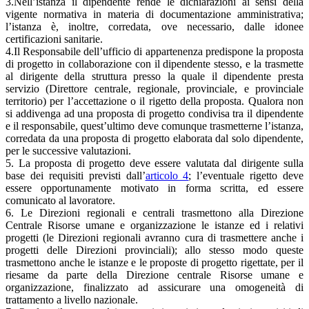
3.Nell’istanza il dipendente rende le dichiarazioni ai sensi della
vigente normativa in materia di documentazione amministrativa;
l’istanza è, inoltre, corredata, ove necessario, dalle idonee
certificazioni sanitarie.
4.Il Responsabile dell’ufficio di appartenenza predispone la proposta
di progetto in collaborazione con il dipendente stesso, e la trasmette
al dirigente della struttura presso la quale il dipendente presta
servizio (Direttore centrale, regionale, provinciale, e provinciale
territorio) per l’accettazione o il rigetto della proposta. Qualora non
si addivenga ad una proposta di progetto condivisa tra il dipendente
e il responsabile, quest’ultimo deve comunque trasmetterne l’istanza,
corredata da una proposta di progetto elaborata dal solo dipendente,
per le successive valutazioni.
5. La proposta di progetto deve essere valutata dal dirigente sulla
base dei requisiti previsti dall’
articolo 4
; l’eventuale rigetto deve
essere opportunamente motivato in forma scritta, ed essere
comunicato al lavoratore.
6. Le Direzioni regionali e centrali trasmettono alla Direzione
Centrale Risorse umane e organizzazione le istanze ed i relativi
progetti (le Direzioni regionali avranno cura di trasmettere anche i
progetti delle Direzioni provinciali); allo stesso modo queste
trasmettono anche le istanze e le proposte di progetto rigettate, per il
riesame da parte della Direzione centrale Risorse umane e
organizzazione, finalizzato ad assicurare una omogeneità di
trattamento a livello nazionale.