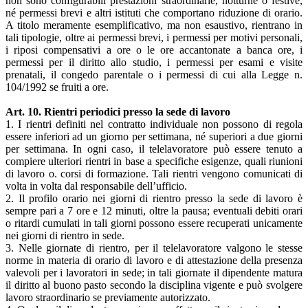
non sono configurabili prestazioni straordinarie, notturne o festive,
né permessi brevi e altri istituti che comportano riduzione di orario.
A titolo meramente esemplificativo, ma non esaustivo, rientrano in
tali tipologie, oltre ai permessi brevi, i permessi per motivi personali,
i riposi compensativi a ore o le ore accantonate a banca ore, i
permessi per il diritto allo studio, i permessi per esami e visite
prenatali, il congedo parentale o i permessi di cui alla Legge n.
104/1992 se fruiti a ore.
Art. 10. Rientri periodici presso la sede di lavoro
1. I rientri definiti nel contratto individuale non possono di regola
essere inferiori ad un giorno per settimana, né superiori a due giorni
per settimana. In ogni caso, il telelavoratore può essere tenuto a
compiere ulteriori rientri in base a specifiche esigenze, quali riunioni
di lavoro o. corsi di formazione. Tali rientri vengono comunicati di
volta in volta dal responsabile dell’ufficio.
2. Il profilo orario nei giorni di rientro presso la sede di lavoro è
sempre pari a 7 ore e 12 minuti, oltre la pausa; eventuali debiti orari
o ritardi cumulati in tali giorni possono essere recuperati unicamente
nei giorni di rientro in sede.
3. Nelle giornate di rientro, per il telelavoratore valgono le stesse
norme in materia di orario di lavoro e di attestazione della presenza
valevoli per i lavoratori in sede; in tali giornate il dipendente matura
il diritto al buono pasto secondo la disciplina vigente e può svolgere
lavoro straordinario se previamente autorizzato.