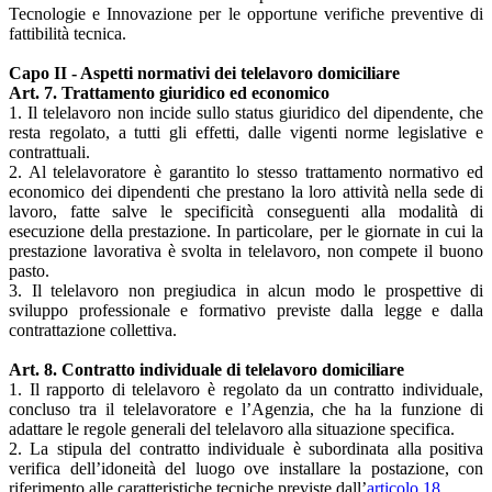
Tecnologie e Innovazione per le opportune verifiche preventive di
fattibilità tecnica.
Capo II - Aspetti normativi dei telelavoro domiciliare
Art. 7. Trattamento giuridico ed economico
1. Il telelavoro non incide sullo status giuridico del dipendente, che
resta regolato, a tutti gli effetti, dalle vigenti norme legislative e
contrattuali.
2. Al telelavoratore è garantito lo stesso trattamento normativo ed
economico dei dipendenti che prestano la loro attività nella sede di
lavoro, fatte salve le specificità conseguenti alla modalità di
esecuzione della prestazione. In particolare, per le giornate in cui la
prestazione lavorativa è svolta in telelavoro, non compete il buono
pasto.
3. Il telelavoro non pregiudica in alcun modo le prospettive di
sviluppo professionale e formativo previste dalla legge e dalla
contrattazione collettiva.
Art. 8. Contratto individuale di telelavoro domiciliare
1. Il rapporto di telelavoro è regolato da un contratto individuale,
concluso tra il telelavoratore e l’Agenzia, che ha la funzione di
adattare le regole generali del telelavoro alla situazione specifica.
2. La stipula del contratto individuale è subordinata alla positiva
verifica dell’idoneità del luogo ove installare la postazione, con
riferimento alle caratteristiche tecniche previste dall’
articolo 18
.