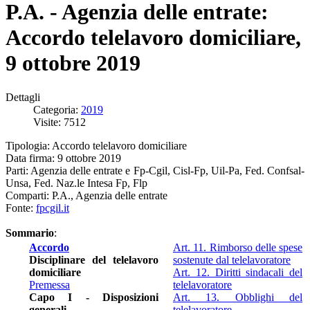
P.A. - Agenzia delle entrate:
Accordo telelavoro domiciliare,
9 ottobre 2019
Dettagli
Categoria:
2019
Visite: 7512
Tipologia: Accordo telelavoro domiciliare
Data firma: 9 ottobre 2019
Parti: Agenzia delle entrate e Fp-Cgil, Cisl-Fp, Uil-Pa, Fed. Confsal-
Unsa, Fed. Naz.le Intesa Fp, Flp
Comparti: P.A., Agenzia delle entrate
Fonte:
fpcgil.it
Sommario
:
Accordo
Art. 11. Rimborso delle spese
Disciplinare del telelavoro
sostenute dal telelavoratore
domiciliare
Art. 12. Diritti sindacali del
Premessa
telelavoratore
Capo I - Disposizioni
Art. 13. Obblighi del
generali
telelavoratore