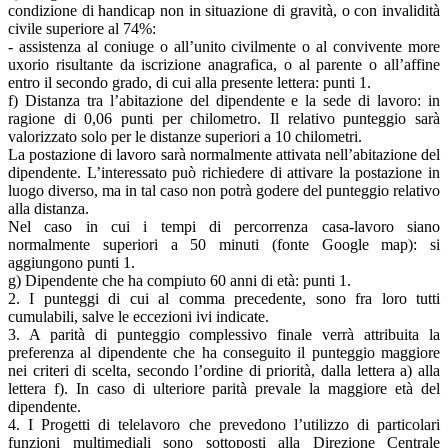
condizione di handicap non in situazione di gravità, o con invalidità
civile superiore al 74%:
- assistenza al coniuge o all’unito civilmente o al convivente more
uxorio risultante da iscrizione anagrafica, o al parente o all’affine
entro il secondo grado, di cui alla presente lettera: punti 1.
f) Distanza tra l’abitazione del dipendente e la sede di lavoro: in
ragione di 0,06 punti per chilometro. Il relativo punteggio sarà
valorizzato solo per le distanze superiori a 10 chilometri.
La postazione di lavoro sarà normalmente attivata nell’abitazione del
dipendente. L’interessato può richiedere di attivare la postazione in
luogo diverso, ma in tal caso non potrà godere del punteggio relativo
alla distanza.
Nel caso in cui i tempi di percorrenza casa-lavoro siano
normalmente superiori a 50 minuti (fonte Google map): si
aggiungono punti 1.
g) Dipendente che ha compiuto 60 anni di età: punti 1.
2. I punteggi di cui al comma precedente, sono fra loro tutti
cumulabili, salve le eccezioni ivi indicate.
3. A parità di punteggio complessivo finale verrà attribuita la
preferenza al dipendente che ha conseguito il punteggio maggiore
nei criteri di scelta, secondo l’ordine di priorità, dalla lettera a) alla
lettera f). In caso di ulteriore parità prevale la maggiore età del
dipendente.
4. I Progetti di telelavoro che prevedono l’utilizzo di particolari
funzioni multimediali sono sottoposti alla Direzione Centrale