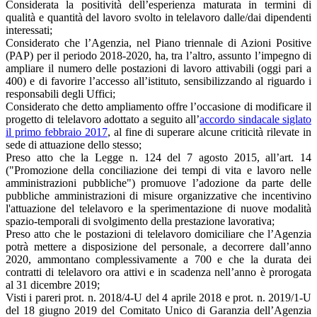
Considerata la positività dell’esperienza maturata in termini di
qualità e quantità del lavoro svolto in telelavoro dalle/dai dipendenti
interessati;
Considerato che l’Agenzia, nel Piano triennale di Azioni Positive
(PAP) per il periodo 2018-2020, ha, tra l’altro, assunto l’impegno di
ampliare il numero delle postazioni di lavoro attivabili (oggi pari a
400) e di favorire l’accesso all’istituto, sensibilizzando al riguardo i
responsabili degli Uffici;
Considerato che detto ampliamento offre l’occasione di modificare il
progetto di telelavoro adottato a seguito all’
accordo sindacale siglato
il primo febbraio 2017
, al fine di superare alcune criticità rilevate in
sede di attuazione dello stesso;
Preso atto che la Legge n. 124 del 7 agosto 2015, all’art. 14
("Promozione della conciliazione dei tempi di vita e lavoro nelle
amministrazioni pubbliche") promuove l’adozione da parte delle
pubbliche amministrazioni di misure organizzative che incentivino
l'attuazione del telelavoro e la sperimentazione di nuove modalità
spazio-temporali di svolgimento della prestazione lavorativa;
Preso atto che le postazioni di telelavoro domiciliare che l’Agenzia
potrà mettere a disposizione del personale, a decorrere dall’anno
2020, ammontano complessivamente a 700 e che la durata dei
contratti di telelavoro ora attivi e in scadenza nell’anno è prorogata
al 31 dicembre 2019;
Visti i pareri prot. n. 2018/4-U del 4 aprile 2018 e prot. n. 2019/1-U
del 18 giugno 2019 del Comitato Unico di Garanzia dell’Agenzia