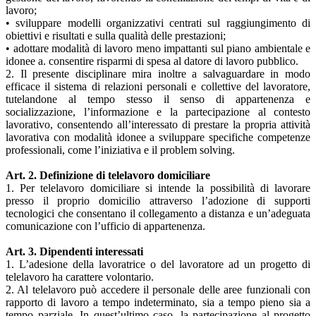
lavoro;
• sviluppare modelli organizzativi centrati sul raggiungimento di
obiettivi e risultati e sulla qualità delle prestazioni;
• adottare modalità di lavoro meno impattanti sul piano ambientale e
idonee a. consentire risparmi di spesa al datore di lavoro pubblico.
2. Il presente disciplinare mira inoltre a salvaguardare in modo
efficace il sistema di relazioni personali e collettive del lavoratore,
tutelandone al tempo stesso il senso di appartenenza e
socializzazione, l’informazione e la partecipazione al contesto
lavorativo, consentendo all’interessato di prestare la propria attività
lavorativa con modalità idonee a sviluppare specifiche competenze
professionali, come l’iniziativa e il problem solving.
Art. 2. Definizione di telelavoro domiciliare
1. Per telelavoro domiciliare si intende la possibilità di lavorare
presso il proprio domicilio attraverso l’adozione di supporti
tecnologici che consentano il collegamento a distanza e un’adeguata
comunicazione con l’ufficio di appartenenza.
Art. 3. Dipendenti interessati
1. L’adesione della lavoratrice o del lavoratore ad un progetto di
telelavoro ha carattere volontario.
2. Al telelavoro può accedere il personale delle aree funzionali con
rapporto di lavoro a tempo indeterminato, sia a tempo pieno sia a
tempo parziale. In quest’ultimo caso, la partecipazione al progetto