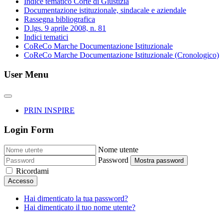
Indice tematico Corte di Giustizia
Documentazione istituzionale, sindacale e aziendale
Rassegna bibliografica
D.lgs. 9 aprile 2008, n. 81
Indici tematici
CoReCo Marche Documentazione Istituzionale
CoReCo Marche Documentazione Istituzionale (Cronologico)
User Menu
PRIN INSPIRE
Login Form
Nome utente
Password
Mostra password
Ricordami
Accesso
Hai dimenticato la tua password?
Hai dimenticato il tuo nome utente?