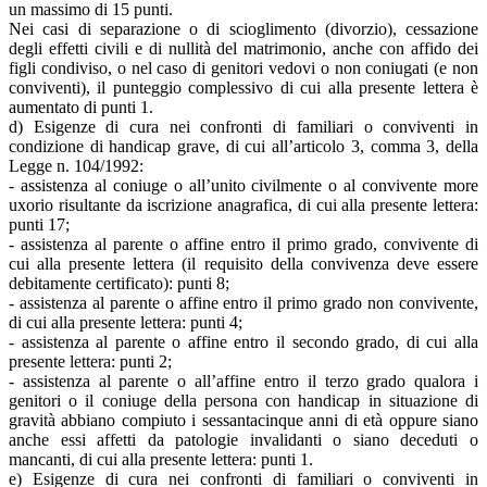
un massimo di 15 punti.
Nei casi di separazione o di scioglimento (divorzio), cessazione
degli effetti civili e di nullità del matrimonio, anche con affido dei
figli condiviso, o nel caso di genitori vedovi o non coniugati (e non
conviventi), il punteggio complessivo di cui alla presente lettera è
aumentato di punti 1.
d) Esigenze di cura nei confronti di familiari o conviventi in
condizione di handicap grave, di cui all’articolo 3, comma 3, della
Legge n. 104/1992:
- assistenza al coniuge o all’unito civilmente o al convivente more
uxorio risultante da iscrizione anagrafica, di cui alla presente lettera:
punti 17;
- assistenza al parente o affine entro il primo grado, convivente di
cui alla presente lettera (il requisito della convivenza deve essere
debitamente certificato): punti 8;
- assistenza al parente o affine entro il primo grado non convivente,
di cui alla presente lettera: punti 4;
- assistenza al parente o affine entro il secondo grado, di cui alla
presente lettera: punti 2;
- assistenza al parente o all’affine entro il terzo grado qualora i
genitori o il coniuge della persona con handicap in situazione di
gravità abbiano compiuto i sessantacinque anni di età oppure siano
anche essi affetti da patologie invalidanti o siano deceduti o
mancanti, di cui alla presente lettera: punti 1.
e) Esigenze di cura nei confronti di familiari o conviventi in