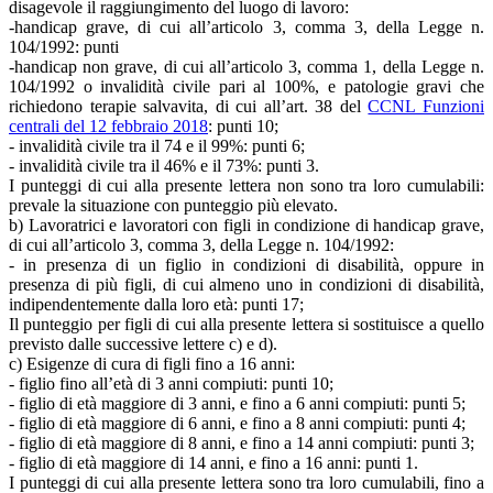
disagevole il raggiungimento del luogo di lavoro:
-handicap grave, di cui all’articolo 3, comma 3, della Legge n.
104/1992: punti
-handicap non grave, di cui all’articolo 3, comma 1, della Legge n.
104/1992 o invalidità civile pari al 100%, e patologie gravi che
richiedono terapie salvavita, di cui all’art. 38 del
CCNL Funzioni
centrali del 12 febbraio 2018
: punti 10;
- invalidità civile tra il 74 e il 99%: punti 6;
- invalidità civile tra il 46% e il 73%: punti 3.
I punteggi di cui alla presente lettera non sono tra loro cumulabili:
prevale la situazione con punteggio più elevato.
b) Lavoratrici e lavoratori con figli in condizione di handicap grave,
di cui all’articolo 3, comma 3, della Legge n. 104/1992:
- in presenza di un figlio in condizioni di disabilità, oppure in
presenza di più figli, di cui almeno uno in condizioni di disabilità,
indipendentemente dalla loro età: punti 17;
Il punteggio per figli di cui alla presente lettera si sostituisce a quello
previsto dalle successive lettere c) e d).
c) Esigenze di cura di figli fino a 16 anni:
- figlio fino all’età di 3 anni compiuti: punti 10;
- figlio di età maggiore di 3 anni, e fino a 6 anni compiuti: punti 5;
- figlio di età maggiore di 6 anni, e fino a 8 anni compiuti: punti 4;
- figlio di età maggiore di 8 anni, e fino a 14 anni compiuti: punti 3;
- figlio di età maggiore di 14 anni, e fino a 16 anni: punti 1.
I punteggi di cui alla presente lettera sono tra loro cumulabili, fino a