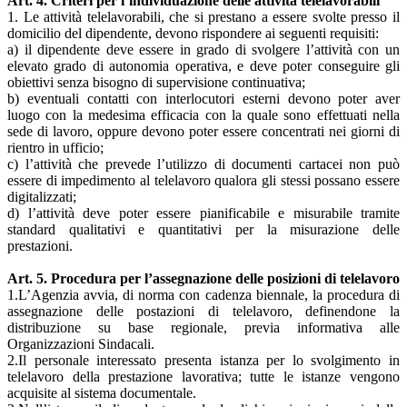
Art. 4. Criteri per l’individuazione delle attività telelavorabili
1. Le attività telelavorabili, che si prestano a essere svolte presso il
domicilio del dipendente, devono rispondere ai seguenti requisiti:
a) il dipendente deve essere in grado di svolgere l’attività con un
elevato grado di autonomia operativa, e deve poter conseguire gli
obiettivi senza bisogno di supervisione continuativa;
b) eventuali contatti con interlocutori esterni devono poter aver
luogo con la medesima efficacia con la quale sono effettuati nella
sede di lavoro, oppure devono poter essere concentrati nei giorni di
rientro in ufficio;
c) l’attività che prevede l’utilizzo di documenti cartacei non può
essere di impedimento al telelavoro qualora gli stessi possano essere
digitalizzati;
d) l’attività deve poter essere pianificabile e misurabile tramite
standard qualitativi e quantitativi per la misurazione delle
prestazioni.
Art. 5. Procedura per l’assegnazione delle posizioni di telelavoro
1.L’Agenzia avvia, di norma con cadenza biennale, la procedura di
assegnazione delle postazioni di telelavoro, definendone la
distribuzione su base regionale, previa informativa alle
Organizzazioni Sindacali.
2.Il personale interessato presenta istanza per lo svolgimento in
telelavoro della prestazione lavorativa; tutte le istanze vengono
acquisite al sistema documentale.