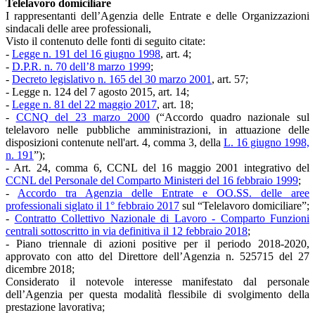
Telelavoro domiciliare
I rappresentanti dell’Agenzia delle Entrate e delle Organizzazioni
sindacali delle aree professionali,
Visto il contenuto delle fonti di seguito citate:
-
Legge n. 191 del 16 giugno 1998
, art. 4;
-
D.P.R. n. 70 dell’8 marzo 1999
;
-
Decreto legislativo n. 165 del 30 marzo 2001
, art. 57;
- Legge n. 124 del 7 agosto 2015, art. 14;
-
Legge n. 81 del 22 maggio 2017
, art. 18;
-
CCNQ del 23 marzo 2000
(“Accordo quadro nazionale sul
telelavoro nelle pubbliche amministrazioni, in attuazione delle
disposizioni contenute nell'art. 4, comma 3, della
L. 16 giugno 1998,
n. 191
”);
- Art. 24, comma 6, CCNL del 16 maggio 2001 integrativo del
CCNL del Personale del Comparto Ministeri del 16 febbraio 1999
;
-
Accordo tra Agenzia delle Entrate e OO.SS. delle aree
professionali siglato il 1° febbraio 2017
sul “Telelavoro domiciliare”;
-
Contratto Collettivo Nazionale di Lavoro - Comparto Funzioni
centrali sottoscritto in via definitiva il 12 febbraio 2018
;
- Piano triennale di azioni positive per il periodo 2018-2020,
approvato con atto del Direttore dell’Agenzia n. 525715 del 27
dicembre 2018;
Considerato il notevole interesse manifestato dal personale
dell’Agenzia per questa modalità flessibile di svolgimento della
prestazione lavorativa;