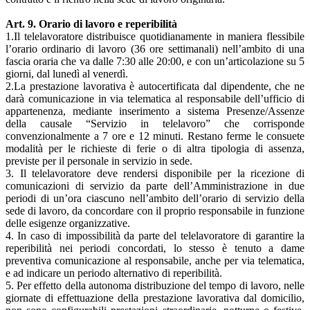
Art. 9. Orario di lavoro e reperibilità
1.Il telelavoratore distribuisce quotidianamente in maniera flessibile
l’orario ordinario di lavoro (36 ore settimanali) nell’ambito di una
fascia oraria che va dalle 7:30 alle 20:00, e con un’articolazione su 5
giorni, dal lunedì al venerdì.
2.La prestazione lavorativa è autocertificata dal dipendente, che ne
darà comunicazione in via telematica al responsabile dell’ufficio di
appartenenza, mediante inserimento a sistema Presenze/Assenze
della causale “Servizio in telelavoro” che corrisponde
convenzionalmente a 7 ore e 12 minuti. Restano ferme le consuete
modalità per le richieste di ferie o di altra tipologia di assenza,
previste per il personale in servizio in sede.
3. Il telelavoratore deve rendersi disponibile per la ricezione di
comunicazioni di servizio da parte dell’Amministrazione in due
periodi di un’ora ciascuno nell’ambito dell’orario di servizio della
sede di lavoro, da concordare con il proprio responsabile in funzione
delle esigenze organizzative.
4. In caso di impossibilità da parte del telelavoratore di garantire la
reperibilità nei periodi concordati, lo stesso è tenuto a dame
preventiva comunicazione al responsabile, anche per via telematica,
e ad indicare un periodo alternativo di reperibilità.
5. Per effetto della autonoma distribuzione del tempo di lavoro, nelle
giornate di effettuazione della prestazione lavorativa dal domicilio,