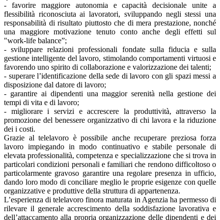
- favorire maggiore autonomia e capacità decisionale unite a
flessibilità riconosciuta ai lavoratori, sviluppando negli stessi una
responsabilità di risultato piuttosto che di mera prestazione, nonché
una maggiore motivazione tenuto conto anche degli effetti sul
"work-life balance”;
- sviluppare relazioni professionali fondate sulla fiducia e sulla
gestione intelligente del lavoro, stimolando comportamenti virtuosi e
favorendo uno spirito di collaborazione e valorizzazione dei talenti;
- superare l’identificazione della sede di lavoro con gli spazi messi a
disposizione dal datore di lavoro;
- garantire ai dipendenti una maggior serenità nella gestione dei
tempi di vita e di lavoro;
- migliorare i servizi e accrescere la produttività, attraverso la
promozione del benessere organizzativo di chi lavora e la riduzione
dei i costi.
Grazie al telelavoro è possibile anche recuperare preziosa forza
lavoro impiegando in modo continuativo e stabile personale di
elevata professionalità, competenza e specializzazione che si trova in
particolari condizioni personali e familiari che rendono difficoltoso o
particolarmente gravoso garantire una regolare presenza in ufficio,
dando loro modo di conciliare meglio le proprie esigenze con quelle
organizzative e produttive della struttura di appartenenza.
L’esperienza di telelavoro finora maturata in Agenzia ha permesso di
rilevare il generale accrescimento della soddisfazione lavorativa e
dell’attaccamento alla propria organizzazione delle dipendenti e dei