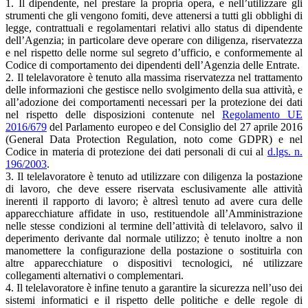
1. Il dipendente, nel prestare la propria opera, e nell’utilizzare gli
strumenti che gli vengono fomiti, deve attenersi a tutti gli obblighi di
legge, contrattuali e regolamentari relativi allo status di dipendente
dell’Agenzia; in particolare deve operare con diligenza, riservatezza
e nel rispetto delle norme sul segreto d’ufficio, e conformemente al
Codice di comportamento dei dipendenti dell’Agenzia delle Entrate.
2. Il telelavoratore è tenuto alla massima riservatezza nel trattamento
delle informazioni che gestisce nello svolgimento della sua attività, e
all’adozione dei comportamenti necessari per la protezione dei dati
nel rispetto delle disposizioni contenute nel
Regolamento UE
2016/679
del Parlamento europeo e del Consiglio del 27 aprile 2016
(General Data Protection Regulation, noto come GDPR) e nel
Codice in materia di protezione dei dati personali di cui al
d.lgs. n.
196/2003
.
3. Il telelavoratore è tenuto ad utilizzare con diligenza la postazione
di lavoro, che deve essere riservata esclusivamente alle attività
inerenti il rapporto di lavoro; è altresì tenuto ad avere cura delle
apparecchiature affidate in uso, restituendole all’Amministrazione
nelle stesse condizioni al termine dell’attività di telelavoro, salvo il
deperimento derivante dal normale utilizzo; è tenuto inoltre a non
manomettere la configurazione della postazione o sostituirla con
altre apparecchiature o dispositivi tecnologici, né utilizzare
collegamenti alternativi o complementari.
4. Il telelavoratore è infine tenuto a garantire la sicurezza nell’uso dei
sistemi informatici e il rispetto delle politiche e delle regole di