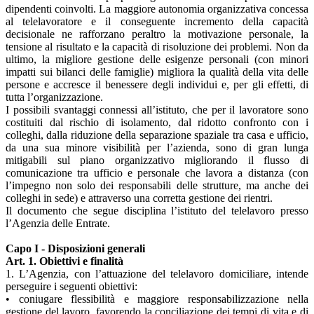
dipendenti coinvolti. La maggiore autonomia organizzativa concessa
al telelavoratore e il conseguente incremento della capacità
decisionale ne rafforzano peraltro la motivazione personale, la
tensione al risultato e la capacità di risoluzione dei problemi. Non da
ultimo, la migliore gestione delle esigenze personali (con minori
impatti sui bilanci delle famiglie) migliora la qualità della vita delle
persone e accresce il benessere degli individui e, per gli effetti, di
tutta l’organizzazione.
I possibili svantaggi connessi all’istituto, che per il lavoratore sono
costituiti dal rischio di isolamento, dal ridotto confronto con i
colleghi, dalla riduzione della separazione spaziale tra casa e ufficio,
da una sua minore visibilità per l’azienda, sono di gran lunga
mitigabili sul piano organizzativo migliorando il flusso di
comunicazione tra ufficio e personale che lavora a distanza (con
l’impegno non solo dei responsabili delle strutture, ma anche dei
colleghi in sede) e attraverso una corretta gestione dei rientri.
Il documento che segue disciplina l’istituto del telelavoro presso
l’Agenzia delle Entrate.
Capo I - Disposizioni generali
Art. 1. Obiettivi e finalità
1. L’Agenzia, con l’attuazione del telelavoro domiciliare, intende
perseguire i seguenti obiettivi:
• coniugare flessibilità e maggiore responsabilizzazione nella
gestione del lavoro, favorendo la conciliazione dei tempi di vita e di