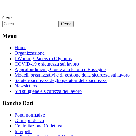
Cerca
Cerca
Menu
Home
Organizzazione
I Working Papers di Olympus
COVID-19 e sicurezza sul lavoro
Approfondimenti, Guide alla lettura e Rassegne
Modelli organizzativi e di gestione della sicurezza sul lavoro
Salute e sicurezza degli operatori della sicurezza
Newsletters
Siti su igiene e sicurezza del lavoro
Banche Dati
Fonti normative
Giurisprudenza
Contrattazione Collettiva
Interpelli