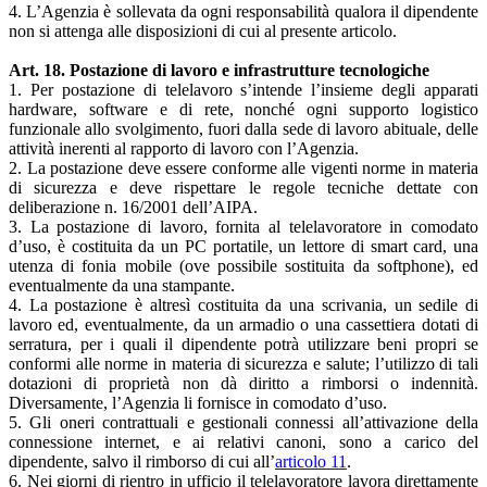
4. L’Agenzia è sollevata da ogni responsabilità qualora il dipendente
non si attenga alle disposizioni di cui al presente articolo.
Art. 18. Postazione di lavoro e infrastrutture tecnologiche
1. Per postazione di telelavoro s’intende l’insieme degli apparati
hardware, software e di rete, nonché ogni supporto logistico
funzionale allo svolgimento, fuori dalla sede di lavoro abituale, delle
attività inerenti al rapporto di lavoro con l’Agenzia.
2. La postazione deve essere conforme alle vigenti norme in materia
di sicurezza e deve rispettare le regole tecniche dettate con
deliberazione n. 16/2001 dell’AIPA.
3. La postazione di lavoro, fornita al telelavoratore in comodato
d’uso, è costituita da un PC portatile, un lettore di smart card, una
utenza di fonia mobile (ove possibile sostituita da softphone), ed
eventualmente da una stampante.
4. La postazione è altresì costituita da una scrivania, un sedile di
lavoro ed, eventualmente, da un armadio o una cassettiera dotati di
serratura, per i quali il dipendente potrà utilizzare beni propri se
conformi alle norme in materia di sicurezza e salute; l’utilizzo di tali
dotazioni di proprietà non dà diritto a rimborsi o indennità.
Diversamente, l’Agenzia li fornisce in comodato d’uso.
5. Gli oneri contrattuali e gestionali connessi all’attivazione della
connessione internet, e ai relativi canoni, sono a carico del
dipendente, salvo il rimborso di cui all’
articolo 11
.
6. Nei giorni di rientro in ufficio il telelavoratore lavora direttamente