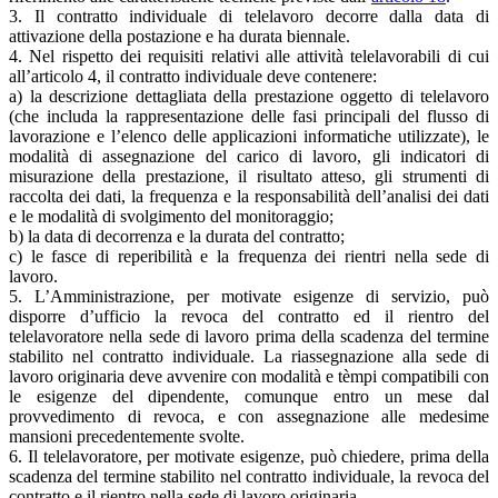
3. Il contratto individuale di telelavoro decorre dalla data di
attivazione della postazione e ha durata biennale.
4. Nel rispetto dei requisiti relativi alle attività telelavorabili di cui
all’articolo 4, il contratto individuale deve contenere:
a) la descrizione dettagliata della prestazione oggetto di telelavoro
(che includa la rappresentazione delle fasi principali del flusso di
lavorazione e l’elenco delle applicazioni informatiche utilizzate), le
modalità di assegnazione del carico di lavoro, gli indicatori di
misurazione della prestazione, il risultato atteso, gli strumenti di
raccolta dei dati, la frequenza e la responsabilità dell’analisi dei dati
e le modalità di svolgimento del monitoraggio;
b) la data di decorrenza e la durata del contratto;
c) le fasce di reperibilità e la frequenza dei rientri nella sede di
lavoro.
5. L’Amministrazione, per motivate esigenze di servizio, può
disporre d’ufficio la revoca del contratto ed il rientro del
telelavoratore nella sede di lavoro prima della scadenza del termine
stabilito nel contratto individuale. La riassegnazione alla sede di
lavoro originaria deve avvenire con modalità e tèmpi compatibili con
le esigenze del dipendente, comunque entro un mese dal
provvedimento di revoca, e con assegnazione alle medesime
mansioni precedentemente svolte.
6. Il telelavoratore, per motivate esigenze, può chiedere, prima della
scadenza del termine stabilito nel contratto individuale, la revoca del
contratto e il rientro nella sede di lavoro originaria.