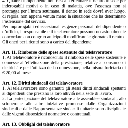
4. Qualora il dipendente non riesca a effettuare il rientro in sede per
inderogabili motivi o in caso di malattia, ove l’assenza non si
protragga per l’intera settimana, il rientro in sede dovrà aver luogo,
di regola, non appena venuta meno la situazione che ha determinato
l’astensione dal servizio.
Per improrogabili ed eccezionali esigenze personali del dipendente o
d’ufficio, il responsabile e il telelavoratore possono occasionalmente
concordare con congruo anticipo di modificare le giornate di rientro.
Gli oneri per i rientri sono a carico del dipendente.
Art. 11. Rimborso delle spese sostenute dal telelavoratore
1. Al telelavoratore è riconosciuto il rimborso delle spese sostenute e
connesse all’effettuazione della prestazione, relative al consumo di
elettricità e per l’utilizzo della connessione, nella misura forfetaria di
€ 20,00 al mese.
Art. 12. Diritti sindacali del telelavoratore
1. Al telelavoratore sono garantiti gli stessi diritti sindacali spettanti
ai dipendenti che prestano la loro attività nella sede di lavoro.
2. La partecipazione del telelavoratore alle assemblee sindacali, allo
sciopero e alle altre iniziative promosse dalle Organizzazioni
sindacali e dalle Rappresentanze sindacali unitarie sono disciplinate
dalle vigenti disposizioni normative e contrattuali.
Art. 13. Obblighi del telelavoratore