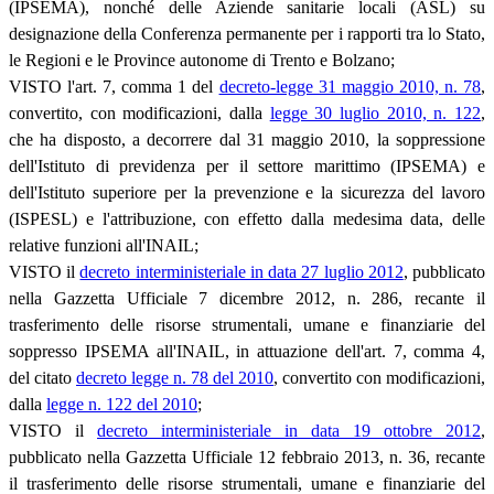
(IPSEMA), nonché delle Aziende sanitarie locali (ASL) su
designazione della Conferenza permanente per i rapporti tra lo Stato,
le Regioni e le Province autonome di Trento e Bolzano;
VISTO l'art. 7, comma 1 del
decreto-legge 31 maggio 2010, n. 78
,
convertito, con modificazioni, dalla
legge 30 luglio 2010, n. 122
,
che ha disposto, a decorrere dal 31 maggio 2010, la soppressione
dell'Istituto di previdenza per il settore marittimo (IPSEMA) e
dell'Istituto superiore per la prevenzione e la sicurezza del lavoro
(ISPESL) e l'attribuzione, con effetto dalla medesima data, delle
relative funzioni all'INAIL;
VISTO il
decreto interministeriale in data 27 luglio 2012
, pubblicato
nella Gazzetta Ufficiale 7 dicembre 2012, n. 286, recante il
trasferimento delle risorse strumentali, umane e finanziarie del
soppresso IPSEMA all'INAIL, in attuazione dell'art. 7, comma 4,
del citato
decreto legge n. 78 del 2010
, convertito con modificazioni,
dalla
legge n. 122 del 2010
;
VISTO il
decreto interministeriale in data 19 ottobre 2012
,
pubblicato nella Gazzetta Ufficiale 12 febbraio 2013, n. 36, recante
il trasferimento delle risorse strumentali, umane e finanziarie del