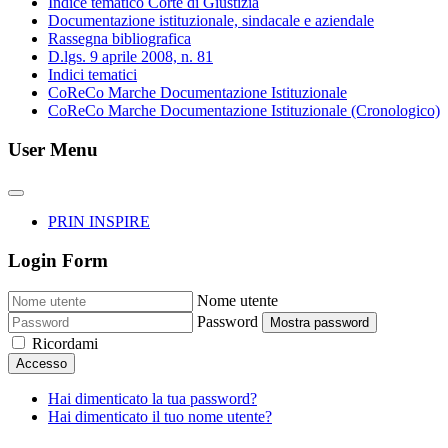
Indice tematico Corte di Giustizia
Documentazione istituzionale, sindacale e aziendale
Rassegna bibliografica
D.lgs. 9 aprile 2008, n. 81
Indici tematici
CoReCo Marche Documentazione Istituzionale
CoReCo Marche Documentazione Istituzionale (Cronologico)
User Menu
PRIN INSPIRE
Login Form
Nome utente
Password
Mostra password
Ricordami
Accesso
Hai dimenticato la tua password?
Hai dimenticato il tuo nome utente?