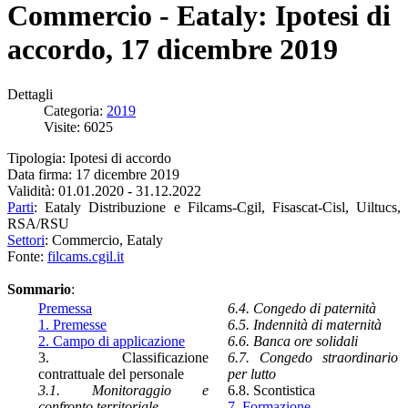
Commercio - Eataly: Ipotesi di
accordo, 17 dicembre 2019
Dettagli
Categoria:
2019
Visite: 6025
Tipologia: Ipotesi di accordo
Data firma: 17 dicembre 2019
Validità: 01.01.2020 - 31.12.2022
Parti
: Eataly Distribuzione e Filcams-Cgil, Fisascat-Cisl, Uiltucs,
RSA/RSU
Settori
: Commercio, Eataly
Fonte:
filcams.cgil.it
Sommario
:
Premessa
6.4. Congedo di paternità
1. Premesse
6.5. Indennità di maternità
2. Campo di applicazione
6.6. Banca ore solidali
3. Classificazione
6.7. Congedo straordinario
contrattuale del personale
per lutto
3.1. Monitoraggio e
6.8. Scontistica
confronto territoriale
7. Formazione