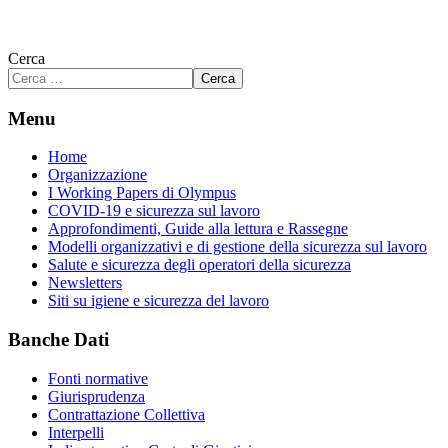
Cerca
Cerca
Menu
Home
Organizzazione
I Working Papers di Olympus
COVID-19 e sicurezza sul lavoro
Approfondimenti, Guide alla lettura e Rassegne
Modelli organizzativi e di gestione della sicurezza sul lavoro
Salute e sicurezza degli operatori della sicurezza
Newsletters
Siti su igiene e sicurezza del lavoro
Banche Dati
Fonti normative
Giurisprudenza
Contrattazione Collettiva
Interpelli