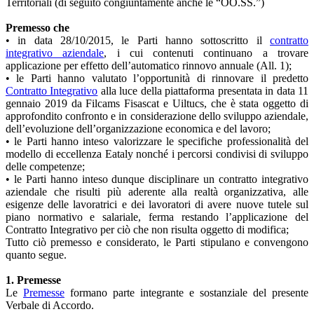
Territoriali (di seguito congiuntamente anche le “OO.SS.”)
Premesso che
• in data 28/10/2015, le Parti hanno sottoscritto il
contratto
integrativo aziendale
, i cui contenuti continuano a trovare
applicazione per effetto dell’automatico rinnovo annuale (All. 1);
• le Parti hanno valutato l’opportunità di rinnovare il predetto
Contratto Integrativo
alla luce della piattaforma presentata in data 11
gennaio 2019 da Filcams Fisascat e Uiltucs, che è stata oggetto di
approfondito confronto e in considerazione dello sviluppo aziendale,
dell’evoluzione dell’organizzazione economica e del lavoro;
• le Parti hanno inteso valorizzare le specifiche professionalità del
modello di eccellenza Eataly nonché i percorsi condivisi di sviluppo
delle competenze;
• le Parti hanno inteso dunque disciplinare un contratto integrativo
aziendale che risulti più aderente alla realtà organizzativa, alle
esigenze delle lavoratrici e dei lavoratori di avere nuove tutele sul
piano normativo e salariale, ferma restando l’applicazione del
Contratto Integrativo per ciò che non risulta oggetto di modifica;
Tutto ciò premesso e considerato, le Parti stipulano e convengono
quanto segue.
1. Premesse
Le
Premesse
formano parte integrante e sostanziale del presente
Verbale di Accordo.