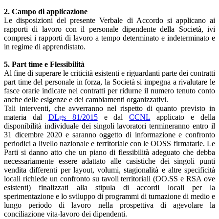
2. Campo di applicazione
Le disposizioni del presente Verbale di Accordo si applicano ai
rapporti di lavoro con il personale dipendente della Società, ivi
compresi i rapporti di lavoro a tempo determinato e indeterminato e
in regime di apprendistato.
5. Part time e Flessibilità
Al fine di superare le criticità esistenti e riguardanti parte dei contratti
part time del personale in forza, la Società si impegna a rivalutare le
fasce orarie indicate nei contratti per ridurne il numero tenuto conto
anche delle esigenze e dei cambiamenti organizzativi.
Tali interventi, che avverranno nel rispetto di quanto previsto in
materia dal
DLgs 81/2015
e dal
CCNL
applicato e della
disponibilità individuale dei singoli lavoratori termineranno entro il
31 dicembre 2020 e saranno oggetto di informazione e confronto
periodici a livello nazionale e territoriale con le OOSS firmatarie. Le
Parti si danno atto che un piano di flessibilità adeguato che debba
necessariamente essere adattato alle casistiche dei singoli punti
vendita differenti per layout, volumi, stagionalità e altre specificità
locali richiede un confronto su tavoli territoriali (OO.SS e RSA ove
esistenti) finalizzati alla stipula di accordi locali per la
sperimentazione e lo sviluppo di programmi di turnazione di medio e
lungo periodo di lavoro nella prospettiva di agevolare la
conciliazione vita-lavoro dei dipendenti.