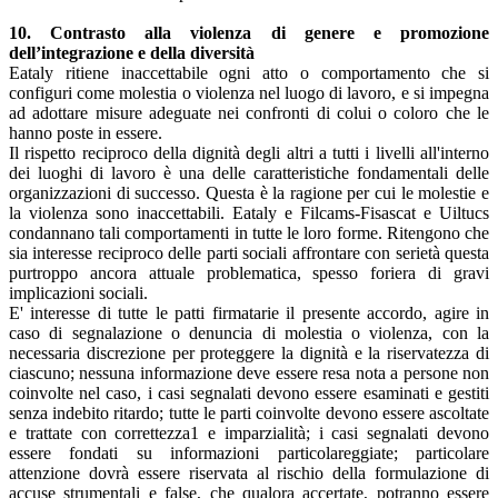
10. Contrasto alla violenza di genere e promozione
dell’integrazione e della diversità
Eataly ritiene inaccettabile ogni atto o comportamento che si
configuri come molestia o violenza nel luogo di lavoro, e si impegna
ad adottare misure adeguate nei confronti di colui o coloro che le
hanno poste in essere.
Il rispetto reciproco della dignità degli altri a tutti i livelli all'interno
dei luoghi di lavoro è una delle caratteristiche fondamentali delle
organizzazioni di successo. Questa è la ragione per cui le molestie e
la violenza sono inaccettabili. Eataly e Filcams-Fisascat e Uiltucs
condannano tali comportamenti in tutte le loro forme. Ritengono che
sia interesse reciproco delle parti sociali affrontare con serietà questa
purtroppo ancora attuale problematica, spesso foriera di gravi
implicazioni sociali.
E' interesse di tutte le patti firmatarie il presente accordo, agire in
caso di segnalazione o denuncia di molestia o violenza, con la
necessaria discrezione per proteggere la dignità e la riservatezza di
ciascuno; nessuna informazione deve essere resa nota a persone non
coinvolte nel caso, i casi segnalati devono essere esaminati e gestiti
senza indebito ritardo; tutte le parti coinvolte devono essere ascoltate
e trattate con correttezza1 e imparzialità; i casi segnalati devono
essere fondati su informazioni particolareggiate; particolare
attenzione dovrà essere riservata al rischio della formulazione di
accuse strumentali e false, che qualora accertate, potranno essere