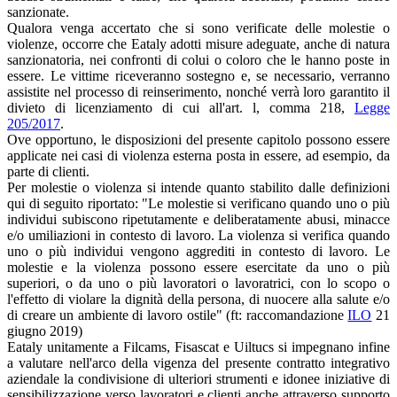
sanzionate.
Qualora venga accertato che si sono verificate delle molestie o
violenze, occorre che Eataly adotti misure adeguate, anche di natura
sanzionatoria, nei confronti di colui o coloro che le hanno poste in
essere. Le vittime riceveranno sostegno e, se necessario, verranno
assistite nel processo di reinserimento, nonché verrà loro garantito il
divieto di licenziamento di cui all'art. l, comma 218,
Legge
205/2017
.
Ove opportuno, le disposizioni del presente capitolo possono essere
applicate nei casi di violenza esterna posta in essere, ad esempio, da
parte di clienti.
Per molestie o violenza si intende quanto stabilito dalle definizioni
qui di seguito riportato: "Le molestie si verificano quando uno o più
individui subiscono ripetutamente e deliberatamente abusi, minacce
e/o umiliazioni in contesto di lavoro. La violenza si verifica quando
uno o più individui vengono aggrediti in contesto di lavoro. Le
molestie e la violenza possono essere esercitate da uno o più
superiori, o da uno o più lavoratori o lavoratrici, con lo scopo o
l'effetto di violare la dignità della persona, di nuocere alla salute e/o
di creare un ambiente di lavoro ostile" (ft: raccomandazione
ILO
21
giugno 2019)
Eataly unitamente a Filcams, Fisascat e Uiltucs si impegnano infine
a valutare nell'arco della vigenza del presente contratto integrativo
aziendale la condivisione di ulteriori strumenti e idonee iniziative di
sensibilizzazione verso lavoratori e clienti anche attraverso supporto