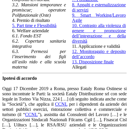
3.2. Mansioni temporanee e
8. Appalti e esternalizzazione
promiscue; operatore
di servizi
Polifunzionale (Oste)
9. Smart Working/Lavoro
4. Premio di risultato
Agile
5. Part time e Flessibilità
10. Contrasto alla violenza di
6. Welfare aziendale
genere e promozione
6.1. Fondo EST
dell’integrazione e della
6.2. Copertura sanitaria
diversità
integrativa
11. Applicazione e validità
6.3. Permessi per
12. Monitoraggio e deposito
l’inserimento dei figli
dell’accordo
all’asilo nido e alla scuola
13. Disposizione finale
materna
Allegati
Ipotesi di accordo
Oggi 17 Dicembre 2019 a Roma, presso Eataly Roma Ostinese si
sono incontrate le Parti: la società Eataly Distribuzione srl con sede
legale in Torino Via Nizza, 224 […] (di seguito indicata anche come
la “Società”), che applica il
CCNL
per i dipendenti da aziende dei
settori pubblici esercizi, ristorazione collettiva e commerciale e
turismo (il “
CCNL
”), assistita dai Consulenti del Lavoro […] e le
Organizzazioni Sindacali Nazionali Filcams Cgil […], Fisascat Cisl
[…], Uiltucs […], le RSA/RSU aziendali e le Organizzazioni