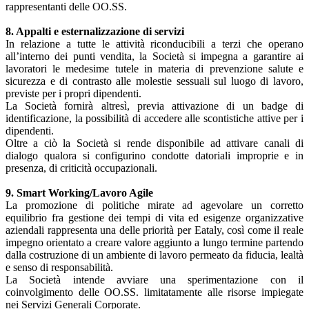
rappresentanti delle OO.SS.
8. Appalti e esternalizzazione di servizi
In relazione a tutte le attività riconducibili a terzi che operano
all’interno dei punti vendita, la Società si impegna a garantire ai
lavoratori le medesime tutele in materia di prevenzione salute e
sicurezza e di contrasto alle molestie sessuali sul luogo di lavoro,
previste per i propri dipendenti.
La Società fornirà altresì, previa attivazione di un badge di
identificazione, la possibilità di accedere alle scontistiche attive per i
dipendenti.
Oltre a ciò la Società si rende disponibile ad attivare canali di
dialogo qualora si configurino condotte datoriali improprie e in
presenza, di criticità occupazionali.
9. Smart Working/Lavoro Agile
La promozione di politiche mirate ad agevolare un corretto
equilibrio fra gestione dei tempi di vita ed esigenze organizzative
aziendali rappresenta una delle priorità per Eataly, così come il reale
impegno orientato a creare valore aggiunto a lungo termine partendo
dalla costruzione di un ambiente di lavoro permeato da fiducia, lealtà
e senso di responsabilità.
La Società intende avviare una sperimentazione con il
coinvolgimento delle OO.SS. limitatamente alle risorse impiegate
nei Servizi Generali Corporate.