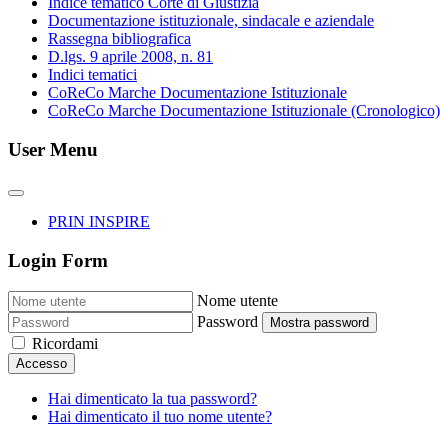
Indice tematico Corte di Giustizia
Documentazione istituzionale, sindacale e aziendale
Rassegna bibliografica
D.lgs. 9 aprile 2008, n. 81
Indici tematici
CoReCo Marche Documentazione Istituzionale
CoReCo Marche Documentazione Istituzionale (Cronologico)
User Menu
PRIN INSPIRE
Login Form
Nome utente
Password
Mostra password
Ricordami
Accesso
Hai dimenticato la tua password?
Hai dimenticato il tuo nome utente?