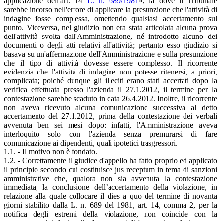
applicazione dell'art. 14
L. n. 689/1981
», là dove il Tribunale
sarebbe incorso nell'errore di applicare la presunzione che l'attività di
indagine fosse complessa, omettendo qualsiasi accertamento sul
punto. Viceversa, nel giudizio non era stata articolata alcuna prova
dell'attività svolta dall'Amministrazione, né introdotto alcuno dei
documenti o degli atti relativi all'attività; pertanto esso giudizio si
basava su un'affermazione dell'Amministrazione e sulla presunzione
che il tipo di attività dovesse essere complesso. Il ricorrente
evidenzia che l'attività di indagine non potesse ritenersi, a priori,
complicata; poiché dunque gli illeciti erano stati accertati dopo la
verifica effettuata presso l'azienda il 27.1.2012, il termine per la
contestazione sarebbe scaduto in data 26.4.2012. Inoltre, il ricorrente
non aveva ricevuto alcuna comunicazione successiva al detto
accertamento del 27.1.2012, prima della contestazione dei verbali
avvenuta ben sei mesi dopo: infatti, l'Amministrazione aveva
interloquito solo con l'azienda senza premurarsi di fare
comunicazione ai dipendenti, quali ipotetici trasgressori.
1.1. - Il motivo non è fondato.
1.2. - Correttamente il giudice d'appello ha fatto proprio ed applicato
il principio secondo cui costituisce jus receptum in tema di sanzioni
amministrative che, qualora non sia avvenuta la contestazione
immediata, la conclusione dell’accertamento della violazione, in
relazione alla quale collocare il dies a quo del termine di novanta
giorni stabilito dalla L. n. 689 del 1981, art. 14, comma 2, per la
notifica degli estremi della violazione, non coincide con la