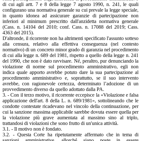
di cui agli artt. 7 e 8 della legge 7 agosto 1990, n. 241, le quali
configurano una normativa generale su cui prevale la legge speciale,
in quanto idonea ad assicurare garanzie di partecipazione non
inferiori al minimum prescritto dall'anzidetta normativa generale
(Cass. n. 14104 del 2010; conf. Cass. n. 17088 del 2019; Cass.
4363 del 2015).
D'altronde, il ricorrente non ha altrimenti specificato l'assunto sotteso
alla censura, relativo alla effettiva conseguenza (nel contesto
normativo) di un concreto minor grado di garanzia nel procedimento
di cui alla legge n. 689 del 1981, rispetto a quello della legge n. 241
del 1990, che non è dato ravvisare. Né, peraltro, pur denunciando la
violazione di norme sul procedimento amministrativo, egli non
indica quale apporto avrebbe potuto dare la sua partecipazione al
procedimento amministrativo e, soprattutto, se il suo intervento
avrebbe, con ragionevole certezza, determinato l’adozione di un
provvedimento diverso da quello adottato dalla PA.
3. - Con il terzo motivo, il ricorrente eccepisce la «Violazione e falsa
applicazione dell'art. 8 della L. n. 689/1981», sottolineando che le
condotte contestate ricadevano nel vincolo della continuazione, per
cui la sanzione massima applicabile sarebbe dovuta essere quella per
la violazione più grave aumentata al massimo sino al triplo,
trattandosi di violazioni che sono frutto di un'unica attività.
3.1. - Il motivo non è fondato.
3.2. - Questa Corte ha ripetutamente affermato che in tema di
sanzioni amministrative, allorché siano poste in essere