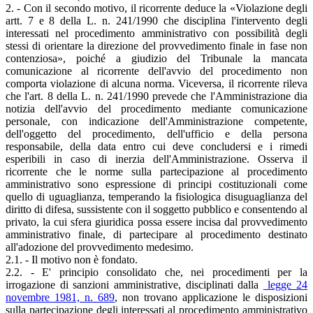
2. - Con il secondo motivo, il ricorrente deduce la «Violazione degli
artt. 7 e 8 della L. n. 241/1990 che disciplina l'intervento degli
interessati nel procedimento amministrativo con possibilità degli
stessi di orientare la direzione del provvedimento finale in fase non
contenziosa», poiché a giudizio del Tribunale la mancata
comunicazione al ricorrente dell'avvio del procedimento non
comporta violazione di alcuna norma. Viceversa, il ricorrente rileva
che l'art. 8 della L. n. 241/1990 prevede che l'Amministrazione dia
notizia dell'avvio del procedimento mediante comunicazione
personale, con indicazione dell'Amministrazione competente,
dell'oggetto del procedimento, dell'ufficio e della persona
responsabile, della data entro cui deve concludersi e i rimedi
esperibili in caso di inerzia dell'Amministrazione. Osserva il
ricorrente che le norme sulla partecipazione al procedimento
amministrativo sono espressione di principi costituzionali come
quello di uguaglianza, temperando la fisiologica disuguaglianza del
diritto di difesa, sussistente con il soggetto pubblico e consentendo al
privato, la cui sfera giuridica possa essere incisa dal provvedimento
amministrativo finale, di partecipare al procedimento destinato
all'adozione del provvedimento medesimo.
2.1. - Il motivo non è fondato.
2.2. - E' principio consolidato che, nei procedimenti per la
irrogazione di sanzioni amministrative, disciplinati dalla
legge 24
novembre 1981, n. 689
, non trovano applicazione le disposizioni
sulla partecipazione degli interessati al procedimento amministrativo