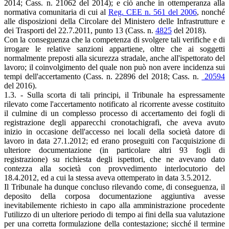
2014; Cass. n. 21062 del 2014); e ciò anche in ottemperanza alla
normativa comunitaria di cui al
Reg. CEE n. 561 del 2006
, nonché
alle disposizioni della Circolare del Ministero delle Infrastrutture e
dei Trasporti del 22.7.2011, punto 13 (Cass. n.
4825
del 2018).
Con la conseguenza che la competenza di svolgere tali verifiche e di
irrogare le relative sanzioni appartiene, oltre che ai soggetti
normalmente preposti alla sicurezza stradale, anche all'ispettorato del
lavoro; il coinvolgimento del quale non può non avere incidenza sui
tempi dell'accertamento (Cass. n. 22896 del 2018; Cass. n.
20594
del 2016).
1.3. - Sulla scorta di tali principi, il Tribunale ha espressamente
rilevato come l'accertamento notificato al ricorrente avesse costituito
il culmine di un complesso processo di accertamento dei fogli di
registrazione degli apparecchi cronotachigrafi, che aveva avuto
inizio in occasione dell'accesso nei locali della società datore di
lavoro in data 27.1.2012; ed erano proseguiti con l'acquisizione di
ulteriore documentazione (in particolare altri 93 fogli di
registrazione) su richiesta degli ispettori, che ne avevano dato
contezza alla società con provvedimento interlocutorio del
18.4.2012, ed a cui la stessa aveva ottemperato in data 3.5.2012.
Il Tribunale ha dunque concluso rilevando come, di conseguenza, il
deposito della corposa documentazione aggiuntiva avesse
inevitabilemente richiesto in capo alla amministrazione procedente
l'utilizzo di un ulteriore periodo di tempo ai fini della sua valutazione
per una corretta formulazione della contestazione; sicché il termine