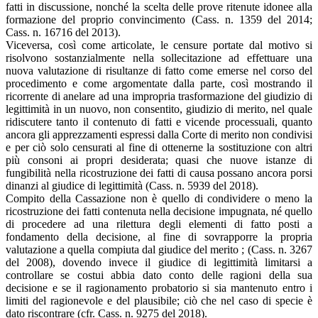
fatti in discussione, nonché la scelta delle prove ritenute idonee alla
formazione del proprio convincimento (Cass. n. 1359 del 2014;
Cass. n. 16716 del 2013).
Viceversa, così come articolate, le censure portate dal motivo si
risolvono sostanzialmente nella sollecitazione ad effettuare una
nuova valutazione di risultanze di fatto come emerse nel corso del
procedimento e come argomentate dalla parte, così mostrando il
ricorrente di anelare ad una impropria trasformazione del giudizio di
legittimità in un nuovo, non consentito, giudizio di merito, nel quale
ridiscutere tanto il contenuto di fatti e vicende processuali, quanto
ancora gli apprezzamenti espressi dalla Corte di merito non condivisi
e per ciò solo censurati al fine di ottenerne la sostituzione con altri
più consoni ai propri desiderata; quasi che nuove istanze di
fungibilità nella ricostruzione dei fatti di causa possano ancora porsi
dinanzi al giudice di legittimità (Cass. n. 5939 del 2018).
Compito della Cassazione non è quello di condividere o meno la
ricostruzione dei fatti contenuta nella decisione impugnata, né quello
di procedere ad una rilettura degli elementi di fatto posti a
fondamento della decisione, al fine di sovrapporre la propria
valutazione a quella compiuta dal giudice del merito ; (Cass. n. 3267
del 2008), dovendo invece il giudice di legittimità limitarsi a
controllare se costui abbia dato conto delle ragioni della sua
decisione e se il ragionamento probatorio si sia mantenuto entro i
limiti del ragionevole e del plausibile; ciò che nel caso di specie è
dato riscontrare (cfr. Cass. n. 9275 del 2018).