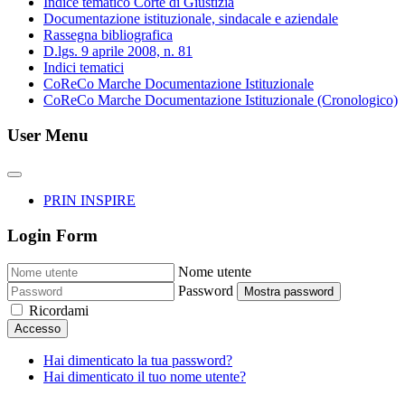
Indice tematico Corte di Giustizia
Documentazione istituzionale, sindacale e aziendale
Rassegna bibliografica
D.lgs. 9 aprile 2008, n. 81
Indici tematici
CoReCo Marche Documentazione Istituzionale
CoReCo Marche Documentazione Istituzionale (Cronologico)
User Menu
PRIN INSPIRE
Login Form
Nome utente
Password
Mostra password
Ricordami
Accesso
Hai dimenticato la tua password?
Hai dimenticato il tuo nome utente?