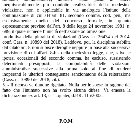
inequivocabilmente più condotte realizzatrici della medesima
violazione, non è applicabile in via analogica l’istituto della
continuazione di cui aH’art. 81, secondo comma, cod. pen., ma
esclusivamente quello del concorso formale, in quanto
espressamente previsto dall’art. 8 della legge 24 novembre 1981, n.
689, il quale richiede l’unicità dell’azione od omissione
produttiva della pluralità di violazioni (Cass. n. 26434 del 2014;
conf. Cass. n. 10890 del 2018). Laddove, poi, la disciplina stabilita
dal citato art. 8 non subisce deroghe neppure in base alla successiva
previsione di cui all'art. 8-bis della medesima legge, che, salve le
ipotesi eccezionali del secondo comma, ha escluso, sussistendo
determinati presupposti, la computabilità delle violazioni
amministrative successive alla prima solo al fine di rendere
inoperanti le ulteriori conseguenze sanzionatone della reiterazione
(Cass. n. 10890 del 2018, cit.).
5. - Il ricorso va dunque rigettato. Nulla per le spese in ragione del
fatto che l'intimato non ha svolto alcuna difesa. Va emessa la
dichiarazione ex art. 13, c. 1 -quater, d.P.R. 115/2002.
P.Q.M.