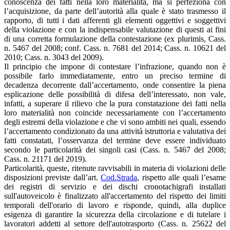
conoscenza dei fatti nella loro materialità, ma si perfeziona con
l’acquisizione, da parte dell’autorità alla quale è stato trasmesso il
rapporto, di tutti i dati afferenti gli elementi oggettivi e soggettivi
della violazione e con la indispensabile valutazione di questi ai fini
di una corretta formulazione della contestazione (ex plurimis, Cass.
n. 5467 del 2008; conf. Cass. n. 7681 del 2014; Cass. n. 10621 del
2010; Cass. n. 3043 del 2009).
Il principio che impone di contestare l’infrazione, quando non è
possibile farlo immediatamente, entro un preciso termine di
decadenza decorrente dall’accertamento, onde consentire la piena
esplicazione delle possibilità di difesa dell’interessato, non vale,
infatti, a superare il rilievo che la pura constatazione dei fatti nella
loro materialità non coincide necessariamente con l’accertamento
degli estremi della violazione e che vi sono ambiti nei quali, essendo
l’accertamento condizionato da una attività istruttoria e valutativa dei
fatti constatati, l’osservanza del termine deve essere individuato
secondo le particolarità dei singoli casi (Cass. n. 5467 del 2008;
Cass. n. 21171 del 2019).
Particolarità, queste, ritenute ravvisabili in materia di violazioni delle
disposizioni previste dall’art.
Cod.Strada
, rispetto alle quali l’esame
dei registri di servizio e dei dischi cronotachigrafi installati
sull'autoveicolo è finalizzato all'accertamento del rispetto dei limiti
temporali dell'orario di lavoro e risponde, quindi, alla duplice
esigenza di garantire la sicurezza della circolazione e di tutelare i
lavoratori addetti al settore dell'autotrasporto (Cass. n. 25622 del