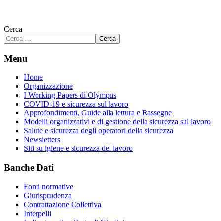
Cerca
Cerca
Menu
Home
Organizzazione
I Working Papers di Olympus
COVID-19 e sicurezza sul lavoro
Approfondimenti, Guide alla lettura e Rassegne
Modelli organizzativi e di gestione della sicurezza sul lavoro
Salute e sicurezza degli operatori della sicurezza
Newsletters
Siti su igiene e sicurezza del lavoro
Banche Dati
Fonti normative
Giurisprudenza
Contrattazione Collettiva
Interpelli