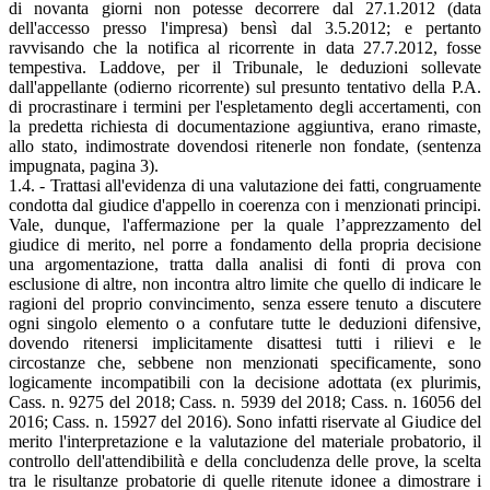
di novanta giorni non potesse decorrere dal 27.1.2012 (data
dell'accesso presso l'impresa) bensì dal 3.5.2012; e pertanto
ravvisando che la notifica al ricorrente in data 27.7.2012, fosse
tempestiva. Laddove, per il Tribunale, le deduzioni sollevate
dall'appellante (odierno ricorrente) sul presunto tentativo della P.A.
di procrastinare i termini per l'espletamento degli accertamenti, con
la predetta richiesta di documentazione aggiuntiva, erano rimaste,
allo stato, indimostrate dovendosi ritenerle non fondate, (sentenza
impugnata, pagina 3).
1.4. - Trattasi all'evidenza di una valutazione dei fatti, congruamente
condotta dal giudice d'appello in coerenza con i menzionati principi.
Vale, dunque, l'affermazione per la quale l’apprezzamento del
giudice di merito, nel porre a fondamento della propria decisione
una argomentazione, tratta dalla analisi di fonti di prova con
esclusione di altre, non incontra altro limite che quello di indicare le
ragioni del proprio convincimento, senza essere tenuto a discutere
ogni singolo elemento o a confutare tutte le deduzioni difensive,
dovendo ritenersi implicitamente disattesi tutti i rilievi e le
circostanze che, sebbene non menzionati specificamente, sono
logicamente incompatibili con la decisione adottata (ex plurimis,
Cass. n. 9275 del 2018; Cass. n. 5939 del 2018; Cass. n. 16056 del
2016; Cass. n. 15927 del 2016). Sono infatti riservate al Giudice del
merito l'interpretazione e la valutazione del materiale probatorio, il
controllo dell'attendibilità e della concludenza delle prove, la scelta
tra le risultanze probatorie di quelle ritenute idonee a dimostrare i