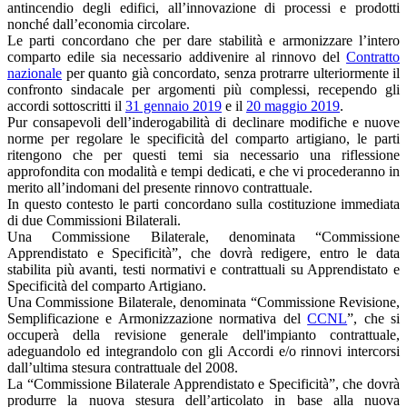
antincendio degli edifici, all’innovazione di processi e prodotti
nonché dall’economia circolare.
Le parti concordano che per dare stabilità e armonizzare l’intero
comparto edile sia necessario addivenire al rinnovo del
Contratto
nazionale
per quanto già concordato, senza protrarre ulteriormente il
confronto sindacale per argomenti più complessi, recependo gli
accordi sottoscritti il
31 gennaio 2019
e il
20 maggio 2019
.
Pur consapevoli dell’inderogabilità di declinare modifiche e nuove
norme per regolare le specificità del comparto artigiano, le parti
ritengono che per questi temi sia necessario una riflessione
approfondita con modalità e tempi dedicati, e che vi procederanno in
merito all’indomani del presente rinnovo contrattuale.
In questo contesto le parti concordano sulla costituzione immediata
di due Commissioni Bilaterali.
Una Commissione Bilaterale, denominata “Commissione
Apprendistato e Specificità”, che dovrà redigere, entro le data
stabilita più avanti, testi normativi e contrattuali su Apprendistato e
Specificità del comparto Artigiano.
Una Commissione Bilaterale, denominata “Commissione Revisione,
Semplificazione e Armonizzazione normativa del
CCNL
”, che si
occuperà della revisione generale dell'impianto contrattuale,
adeguandolo ed integrandolo con gli Accordi e/o rinnovi intercorsi
dall’ultima stesura contrattuale del 2008.
La “Commissione Bilaterale Apprendistato e Specificità”, che dovrà
produrre la nuova stesura dell’articolato in base alla nuova