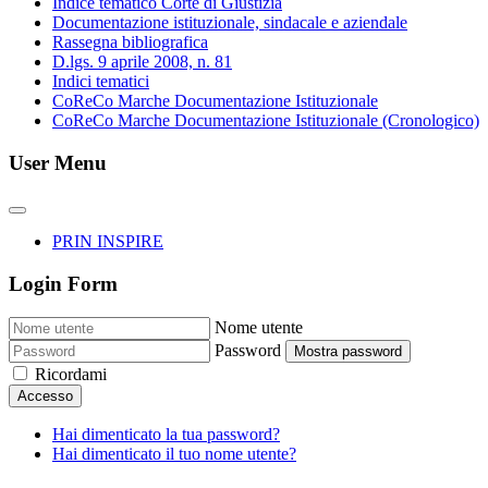
Indice tematico Corte di Giustizia
Documentazione istituzionale, sindacale e aziendale
Rassegna bibliografica
D.lgs. 9 aprile 2008, n. 81
Indici tematici
CoReCo Marche Documentazione Istituzionale
CoReCo Marche Documentazione Istituzionale (Cronologico)
User Menu
PRIN INSPIRE
Login Form
Nome utente
Password
Mostra password
Ricordami
Accesso
Hai dimenticato la tua password?
Hai dimenticato il tuo nome utente?