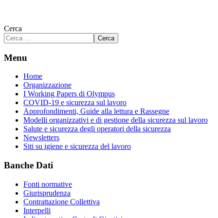
Cerca
Cerca
Menu
Home
Organizzazione
I Working Papers di Olympus
COVID-19 e sicurezza sul lavoro
Approfondimenti, Guide alla lettura e Rassegne
Modelli organizzativi e di gestione della sicurezza sul lavoro
Salute e sicurezza degli operatori della sicurezza
Newsletters
Siti su igiene e sicurezza del lavoro
Banche Dati
Fonti normative
Giurisprudenza
Contrattazione Collettiva
Interpelli