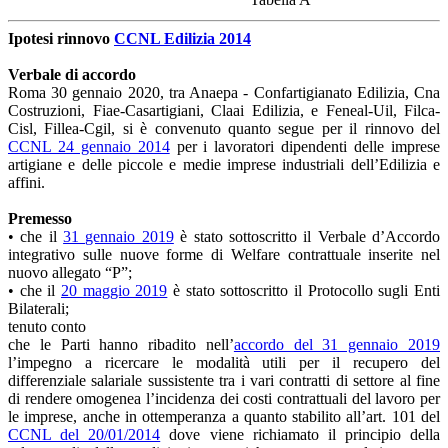
Ipotesi rinnovo
CCNL Edilizia 2014
Verbale di accordo
Roma 30 gennaio 2020, tra Anaepa - Confartigianato Edilizia, Cna
Costruzioni, Fiae-Casartigiani, Claai Edilizia, e Feneal-Uil, Filca-
Cisl, Fillea-Cgil, si è convenuto quanto segue per il rinnovo del
CCNL 24 gennaio 2014
per i lavoratori dipendenti delle imprese
artigiane e delle piccole e medie imprese industriali dell’Edilizia e
affini.
Premesso
• che il
31 gennaio 2019
è stato sottoscritto il Verbale d’Accordo
integrativo sulle nuove forme di Welfare contrattuale inserite nel
nuovo allegato “P”;
• che il
20 maggio 2019
è stato sottoscritto il Protocollo sugli Enti
Bilaterali;
tenuto conto
che le Parti hanno ribadito nell’
accordo del 31 gennaio 2019
l’impegno a ricercare le modalità utili per il recupero del
differenziale salariale sussistente tra i vari contratti di settore al fine
di rendere omogenea l’incidenza dei costi contrattuali del lavoro per
le imprese, anche in ottemperanza a quanto stabilito all’art. 101 del
CCNL del 20/01/2014
dove viene richiamato il principio della