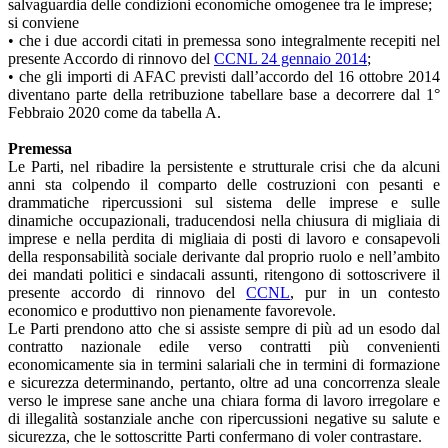
salvaguardia delle condizioni economiche omogenee tra le imprese;
si conviene
• che i due accordi citati in premessa sono integralmente recepiti nel
presente Accordo di rinnovo del
CCNL 24 gennaio 2014
;
• che gli importi di AFAC previsti dall’accordo del 16 ottobre 2014
diventano parte della retribuzione tabellare base a decorrere dal 1°
Febbraio 2020 come da tabella A.
Premessa
Le Parti, nel ribadire la persistente e strutturale crisi che da alcuni
anni sta colpendo il comparto delle costruzioni con pesanti e
drammatiche ripercussioni sul sistema delle imprese e sulle
dinamiche occupazionali, traducendosi nella chiusura di migliaia di
imprese e nella perdita di migliaia di posti di lavoro e consapevoli
della responsabilità sociale derivante dal proprio ruolo e nell’ambito
dei mandati politici e sindacali assunti, ritengono di sottoscrivere il
presente accordo di rinnovo del
CCNL
, pur in un contesto
economico e produttivo non pienamente favorevole.
Le Parti prendono atto che si assiste sempre di più ad un esodo dal
contratto nazionale edile verso contratti più convenienti
economicamente sia in termini salariali che in termini di formazione
e sicurezza determinando, pertanto, oltre ad una concorrenza sleale
verso le imprese sane anche una chiara forma di lavoro irregolare e
di illegalità sostanziale anche con ripercussioni negative su salute e
sicurezza, che le sottoscritte Parti confermano di voler contrastare.