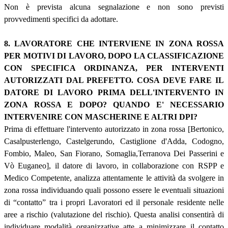
Non è prevista alcuna segnalazione e non sono previsti
provvedimenti specifici da adottare.
8. LAVORATORE CHE INTERVIENE IN ZONA ROSSA
PER MOTIVI DI LAVORO, DOPO LA CLASSIFICAZIONE
CON SPECIFICA ORDINANZA, PER INTERVENTI
AUTORIZZATI DAL PREFETTO. COSA DEVE FARE IL
DATORE DI LAVORO PRIMA DELL'INTERVENTO IN
ZONA ROSSA E DOPO? QUANDO E' NECESSARIO
INTERVENIRE CON MASCHERINE E ALTRI DPI?
Prima di effettuare l'intervento autorizzato in zona rossa [Bertonico,
Casalpusterlengo, Castelgerundo, Castiglione d'Adda, Codogno,
Fombio, Maleo, San Fiorano, Somaglia,Terranova Dei Passerini e
Vò Euganeo], il datore di lavoro, in collaborazione con RSPP e
Medico Competente, analizza attentamente le attività da svolgere in
zona rossa individuando quali possono essere le eventuali situazioni
di “contatto” tra i propri Lavoratori ed il personale residente nelle
aree a rischio (valutazione del rischio). Questa analisi consentirà di
individuare modalità organizzative atte a minimizzare il contatto