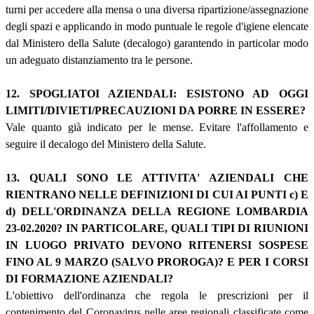
turni per accedere alla mensa o una diversa ripartizione/assegnazione
degli spazi e applicando in modo puntuale le regole d'igiene elencate
dal Ministero della Salute (decalogo) garantendo in particolar modo
un adeguato distanziamento tra le persone.
12. SPOGLIATOI AZIENDALI: ESISTONO AD OGGI
LIMITI/DIVIETI/PRECAUZIONI DA PORRE IN ESSERE?
Vale quanto già indicato per le mense. Evitare l'affollamento e
seguire il decalogo del Ministero della Salute.
13. QUALI SONO LE ATTIVITA' AZIENDALI CHE
RIENTRANO NELLE DEFINIZIONI DI CUI AI PUNTI c) E
d) DELL'ORDINANZA DELLA REGIONE LOMBARDIA
23-02.2020? IN PARTICOLARE, QUALI TIPI DI RIUNIONI
IN LUOGO PRIVATO DEVONO RITENERSI SOSPESE
FINO AL 9 MARZO (SALVO PROROGA)? E PER I CORSI
DI FORMAZIONE AZIENDALI?
L'obiettivo dell'ordinanza che regola le prescrizioni per il
contenimento del Coronavirus nelle aree regionali classificate come