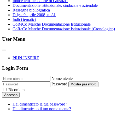
Indice tematico Corte di Giustizia
Documentazione istituzionale, sindacale e aziendale
Rassegna bibliografica
D.lgs. 9 aprile 2008, n. 81
Indici tematici
CoReCo Marche Documentazione Istituzionale
CoReCo Marche Documentazione Istituzionale (Cronologico)
User Menu
PRIN INSPIRE
Login Form
Nome utente
Password
Mostra password
Ricordami
Accesso
Hai dimenticato la tua password?
Hai dimenticato il tuo nome utente?