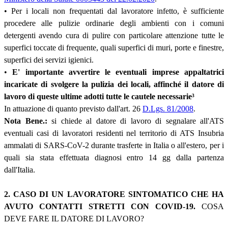
• Per i locali non frequentati dal lavoratore infetto, è sufficiente
procedere alle pulizie ordinarie degli ambienti con i comuni
detergenti avendo cura di pulire con particolare attenzione tutte le
superfici toccate di frequente, quali superfici di muri, porte e finestre,
superfici dei servizi igienici.
•
E' importante avvertire le eventuali imprese appaltatrici
incaricate di svolgere la pulizia dei locali, affinché il datore di
lavoro di queste ultime adotti tutte le cautele necessarie
³
In attuazione di quanto previsto dall'art. 26
D.Lgs. 81/2008
.
Nota Bene.:
si chiede al datore di lavoro di segnalare all'ATS
eventuali casi di lavoratori residenti nel territorio di ATS Insubria
ammalati di SARS-CoV-2 durante trasferte in Italia o all'estero, per i
quali sia stata effettuata diagnosi entro 14 gg dalla partenza
dall'Italia.
2. CASO DI UN LAVORATORE SINTOMATICO CHE HA
AVUTO CONTATTI STRETTI CON COVID-19.
COSA
DEVE FARE IL DATORE DI LAVORO?