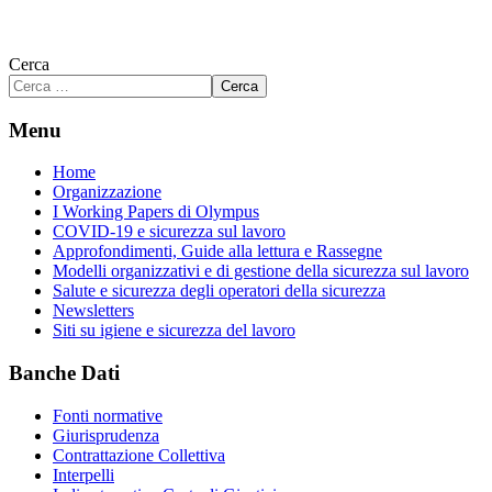
Cerca
Cerca
Menu
Home
Organizzazione
I Working Papers di Olympus
COVID-19 e sicurezza sul lavoro
Approfondimenti, Guide alla lettura e Rassegne
Modelli organizzativi e di gestione della sicurezza sul lavoro
Salute e sicurezza degli operatori della sicurezza
Newsletters
Siti su igiene e sicurezza del lavoro
Banche Dati
Fonti normative
Giurisprudenza
Contrattazione Collettiva
Interpelli