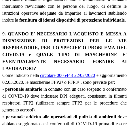
interumano ravvicinato con le persone del luogo, di definire le
istruzioni operative adeguate da impartire ai lavoratori stabilendo
inoltre la
fornitura di idonei dispositivi di protezione individuale
.
9. QUANDO E' NECESSARIO L'ACQUISTO E MESSA A
DISPOSIZIONE DI PROTEZIONI PER LE VIE
RESPIRATORIE, PER LO SPECIFICO PROBLEMA DEL
COVID-19 e QUALE TIPO DI MASCHERINE E'
EVENTUALMENTE NECESSARIO FORNIRE AI
LAVORATORI?
Come indicato nella
circolare 0005443-22/02/2020
e aggiornamento
02.03.2020, le mascherine FFP2
⁴
o FFP3
⁵
, sono previste per:
•
personale sanitario
in contatto con un caso sospetto o confermato
di COVID-19 deve indossare DPI adeguati, consistenti in filtranti
respiratori FFP2 (utilizzare sempre FFP3 per le procedure che
generano aerosol).
•
personale addetto alle operazioni di pulizia di ambienti
dove
abbiano soggiornato casi confermati di COVID-19 prima di essere