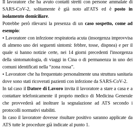
Il lavoratore che ha avuto contatti stretti con persone ammalate di
SARS-CoV-2, solitamente è già noto all'ATS ed è
posto in
isolamento domiciliare
.
Potrebbe però rilevarsi la presenza di un
caso sospetto, come ad
esempio
:
• Lavoratore con infezione respiratoria acuta (insorgenza improvvisa
di almeno uno dei seguenti sintomi: febbre, tosse, dispnea) e per il
quale si hanno notizie certe, nei 14 giorni precedenti l'insorgenza
della sintomatologia, di viaggi in Cina o di permanenza in uno dei
comuni identificati nella “zona rossa”.
• Lavoratore che ha frequentato personalmente una struttura sanitaria
dove sono stati ricoverati pazienti con infezione da SARS-CoV-2.
In tal caso il
Datore di Lavoro
invita il lavoratore a stare a casa e a
contattare telefonicamente il proprio medico di Medicina Generale
che provvederà ad inoltrare la segnalazione ad ATS secondo i
protocolli normativi stabiliti.
In caso il lavoratore dovesse risultare positivo saranno applicate da
ATS tutte le procedure già indicate al punto 1.