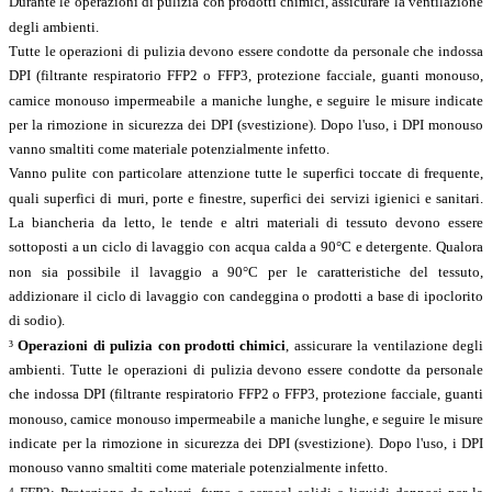
Durante le operazioni di pulizia con prodotti chimici, assicurare la ventilazione
degli ambienti.
Tutte le operazioni di pulizia devono essere condotte da personale che indossa
DPI (filtrante respiratorio FFP2 o FFP3, protezione facciale, guanti monouso,
camice monouso impermeabile a maniche lunghe, e seguire le misure indicate
per la rimozione in sicurezza dei DPI (svestizione). Dopo l'uso, i DPI monouso
vanno smaltiti come materiale potenzialmente infetto.
Vanno pulite con particolare attenzione tutte le superfici toccate di frequente,
quali superfici di muri, porte e finestre, superfici dei servizi igienici e sanitari.
La biancheria da letto, le tende e altri materiali di tessuto devono essere
sottoposti a un ciclo di lavaggio con acqua calda a 90°C e detergente. Qualora
non sia possibile il lavaggio a 90°C per le caratteristiche del tessuto,
addizionare il ciclo di lavaggio con candeggina o prodotti a base di ipoclorito
di sodio).
³
Operazioni di pulizia con prodotti chimici
, assicurare la ventilazione degli
ambienti. Tutte le operazioni di pulizia devono essere condotte da personale
che indossa DPI (filtrante respiratorio FFP2 o FFP3, protezione facciale, guanti
monouso, camice monouso impermeabile a maniche lunghe, e seguire le misure
indicate per la rimozione in sicurezza dei DPI (svestizione). Dopo l'uso, i DPI
monouso vanno smaltiti come materiale potenzialmente infetto.