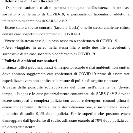
¹
Definizione di "Contatto stretto"
:
- Operatore sanitario o altra persona impiegata nell'assistenza di un caso
sospetto o confermato di COVID-19, o personale di laboratorio addetto al
trattamento di campioni di SARS-CoV-2.
- Essere stato a stretto contatto (faccia a faccia) o nello stesso ambiente chiuso
con un caso sospetto o confermato di COVID-19.
- Vivere nella stessa casa di un caso sospetto o confermato di COVID-19.
- Aver viaggiato in aereo nella stessa fila o nelle due file antecedenti o
successive di un caso sospetto o confermato di COVID-19
²
Pulizia di ambienti non sanitari
In stanze, uffici pubblici, mezzi di trasporto, scuole e altri ambienti non sanitari
dove abbiano soggiornato casi confermati di COVID-19 prima di essere stati
ospedalizzati verranno applicate le misure di pulizia di seguito riportate.
A causa della possibile sopravvivenza del virus nell'ambiente per diverso
tempo, i luoghi e le aree potenzialmente contaminati da SARS-CoV-2 devono
essere sottoposti a completa pulizia con acqua e detergenti comuni prima di
essere nuovamente utilizzati. Per la decontaminazione, si raccomanda l'uso di
ipoclorito di sodio 0,1% dopo pulizia. Per le superfici che possono essere
danneggiate dall'ipoclorito di sodio, utilizzare etanolo al 70% dopo pulizia con
un detergente neutro.