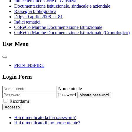
Indice tematico Corte di Giustizia
Documentazione istituzionale, sindacale e aziendale
Rassegna bibliografica
D.lgs. 9 aprile 2008, n. 81
Indici tematici
CoReCo Marche Documentazione Istituzionale
CoReCo Marche Documentazione Istituzionale (Cronologico)
User Menu
PRIN INSPIRE
Login Form
Nome utente
Password
Mostra password
Ricordami
Accesso
Hai dimenticato la tua password?
Hai dimenticato il tuo nome utente?