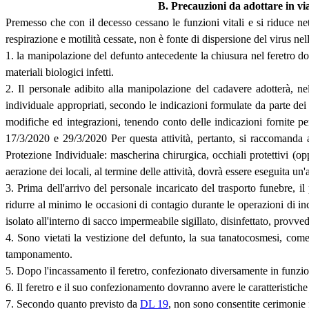
B. Precauzioni da adottare in via
Premesso che con il decesso cessano le funzioni vitali e si riduce net
respirazione e motilità cessate, non è fonte di dispersione del virus nel
1. la manipolazione del defunto antecedente la chiusura nel feretro dov
materiali biologici infetti.
2. Il personale adibito alla manipolazione del cadavere adotterà, nel
individuale appropriati, secondo le indicazioni formulate da parte de
modifiche ed integrazioni, tenendo conto delle indicazioni fornite per
17/3/2020 e 29/3/2020 Per questa attività, pertanto, si raccomanda agl
Protezione Individuale: mascherina chirurgica, occhiali protettivi (o
aerazione dei locali, al termine delle attività, dovrà essere eseguita un'
3. Prima dell'arrivo del personale incaricato del trasporto funebre, i
ridurre al minimo le occasioni di contagio durante le operazioni di inc
isolato all'interno di sacco impermeabile sigillato, disinfettato, prov
4. Sono vietati la vestizione del defunto, la sua tanatocosmesi, com
tamponamento.
5. Dopo l'incassamento il feretro, confezionato diversamente in funzion
6. Il feretro e il suo confezionamento dovranno avere le caratteristiche 
7. Secondo quanto previsto da
DL 19
, non sono consentite cerimonie 