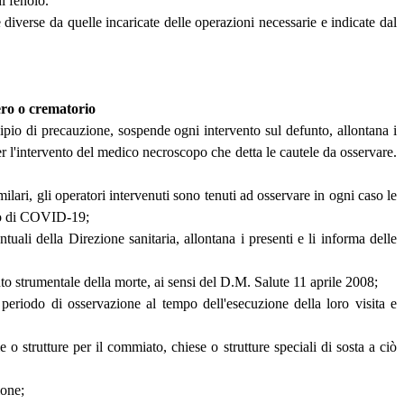
i fenolo.
diverse da quelle incaricate delle operazioni necessarie e indicate dal
ero o crematorio
ncipio di precauzione, sospende ogni intervento sul defunto, allontana i
per l'intervento del medico necroscopo che detta le cautele da osservare.
lari, gli operatori intervenuti sono tenuti ad osservare in ogni caso le
ico di COVID-19;
untuali della Direzione sanitaria, allontana i presenti e li informa delle
nto strumentale della morte, ai sensi del D.M. Salute 11 aprile 2008;
l periodo di osservazione al tempo dell'esecuzione della loro visita e
e o strutture per il commiato, chiese o strutture speciali di sosta a ciò
ione;