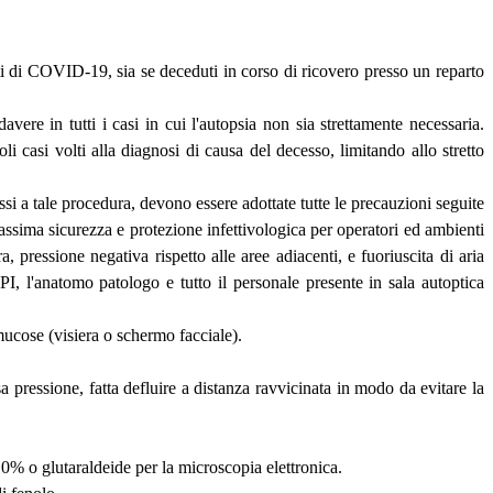
ati di COVID-19, sia se deceduti in corso di ricovero presso un reparto
avere in tutti i casi in cui l'autopsia non sia strettamente necessaria.
li casi volti alla diagnosi di causa del decesso, limitando allo stretto
si a tale procedura, devono essere adottate tutte le precauzioni seguite
massima sicurezza e protezione infettivologica per operatori ed ambienti
ressione negativa rispetto alle aree adiacenti, e fuoriuscita di aria
 DPI, l'anatomo patologo e tutto il personale presente in sala autoptica
 mucose (visiera o schermo facciale).
a pressione, fatta defluire a distanza ravvicinata in modo da evitare la
10% o glutaraldeide per la microscopia elettronica.