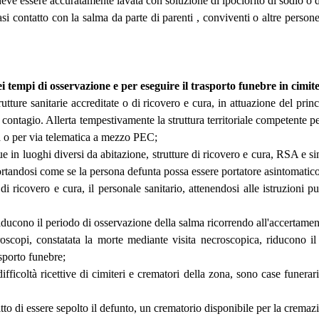
a deve essere accuratamente lavata con soluzione di ipoclorito di sodio o d
i contatto con la salma da parte di parenti , conviventi o altre persone 
i tempi di osservazione e per eseguire il trasporto funebre in cimit
rutture sanitarie accreditate o di ricovero e cura, in attuazione del pri
di contagio. Allerta tempestivamente la struttura territoriale competente 
ta o per via telematica a mezzo PEC;
 in luoghi diversi da abitazione, strutture di ricovero e cura, RSA e simi
portandosi come se la persona defunta possa essere portatore asintomat
 di ricovero e cura, il personale sanitario, attenendosi alle istruzioni p
o riducono il periodo di osservazione della salma ricorrendo all'accertame
croscopi, constatata la morte mediante visita necroscopica, riducono i
sporto funebre;
difficoltà ricettive di cimiteri e crematori della zona, sono case funerari
ritto di essere sepolto il defunto, un crematorio disponibile per la cremaz