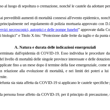
sso al luogo di sepoltura o cremazione, nonché le cautele da adottare per 
ne ai prevedibili aumenti di mortalità connessi all'evento epidemico, nonc
te principalmente nel regolamento di polizia mortuaria approvato con D.P
ervizi necroscopici, autoptici e delle pompe funebri
” approvate dalla Co
biologici” e Titolo X-bis: “Protezione dalle ferite da taglio e da punta 
A. Natura e durata delle indicazioni emergenziali
erminata dall'epidemia di COVID-19. Esso individua le procedure da ado
del livello di mortalità delle singole province interessate e delle dotazion
pplicate fino a un mese dopo il termine della fase emergenziale, come st
 in relazione alla evoluzione di mortalità, e nei limiti dei poteri a l
rnite.
a defunta sia stata affetta da COVID-19 si applicano le cautele specifiche 
la persona fosse affetto da COVID-19, per il principio di precauzione, si