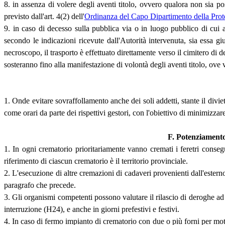
8. in assenza di volere degli aventi titolo, ovvero qualora non sia p
previsto dall'art. 4(2) dell'
Ordinanza del Capo Dipartimento della Prot
9. in caso di decesso sulla pubblica via o in luogo pubblico di cui al 
secondo le indicazioni ricevute dall'Autorità intervenuta, sia essa gi
necroscopo, il trasporto è effettuato direttamente verso il cimitero di 
sosteranno fino alla manifestazione di volontà degli aventi titolo, ove 
1. Onde evitare sovraffollamento anche dei soli addetti, stante il divie
come orari da parte dei rispettivi gestori, con l'obiettivo di minimizz
F. Potenziamento 
1. In ogni crematorio prioritariamente vanno cremati i feretri consegu
riferimento di ciascun crematorio è il territorio provinciale.
2. L'esecuzione di altre cremazioni di cadaveri provenienti dall'esterno
paragrafo che precede.
3. Gli organismi competenti possono valutare il rilascio di deroghe ad 
interruzione (H24), e anche in giorni prefestivi e festivi.
4. In caso di fermo impianto di crematorio con due o più forni per mot