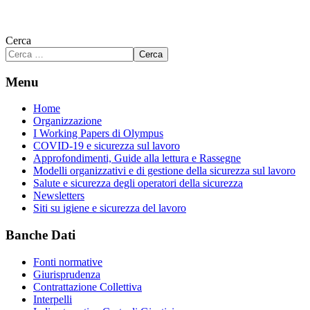
Cerca
Cerca
Menu
Home
Organizzazione
I Working Papers di Olympus
COVID-19 e sicurezza sul lavoro
Approfondimenti, Guide alla lettura e Rassegne
Modelli organizzativi e di gestione della sicurezza sul lavoro
Salute e sicurezza degli operatori della sicurezza
Newsletters
Siti su igiene e sicurezza del lavoro
Banche Dati
Fonti normative
Giurisprudenza
Contrattazione Collettiva
Interpelli