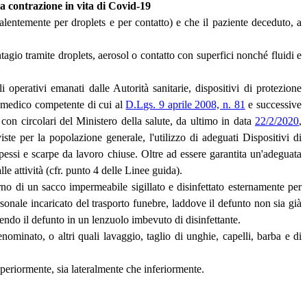
la contrazione in vita di Covid-19
valentemente per droplets e per contatto) e che il paziente deceduto, a
tagio tramite droplets, aerosol o contatto con superfici nonché fluidi e
 operativi emanati dalle Autorità sanitarie, dispositivi di protezione
al medico competente di cui al
D.Lgs. 9 aprile 2008, n. 81
e successive
 con circolari del Ministero della salute, da ultimo in data
22/2/2020
,
iste per la popolazione generale, l'utilizzo di adeguati Dispositivi di
pessi e scarpe da lavoro chiuse. Oltre ad essere garantita un'adeguata
lle attività (cfr. punto 4 delle Linee guida).
erno di un sacco impermeabile sigillato e disinfettato esternamente per
rsonale incaricato del trasporto funebre, laddove il defunto non sia già
gendo il defunto in un lenzuolo imbevuto di disinfettante.
minato, o altri quali lavaggio, taglio di unghie, capelli, barba e di
uperiormente, sia lateralmente che inferiormente.