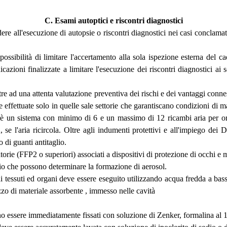
C. Esami autoptici e riscontri diagnostici
ere all'esecuzione di autopsie o riscontri diagnostici nei casi conclam
ossibilità di limitare l'accertamento alla sola ispezione esterna del cad
ioni finalizzate a limitare l'esecuzione dei riscontri diagnostici ai so
tre ad una attenta valutazione preventiva dei rischi e dei vantaggi connes
re effettuate solo in quelle sale settorie che garantiscano condizioni di 
 un sistema con minimo di 6 e un massimo di 12 ricambi aria per ora, p
A, se l'aria ricircola. Oltre agli indumenti protettivi e all'impiego dei
 di guanti antitaglio.
atorie (FFP2 o superiori) associati a dispositivi di protezione di occhi e
ario che possono determinare la formazione di aerosol.
 di tessuti ed organi deve essere eseguito utilizzando acqua fredda a bass
zzo di materiale assorbente , immesso nelle cavità
ono essere immediatamente fissati con soluzione di Zenker, formalina al 