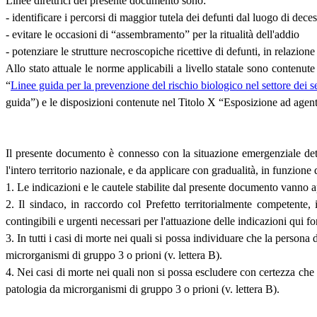
Linee direttrici del presente documento sono:
- identificare i percorsi di maggior tutela dei defunti dal luogo di dece
- evitare le occasioni di “assembramento” per la ritualità dell'addio
- potenziare le strutture necroscopiche ricettive di defunti, in relazio
Allo stato attuale le norme applicabili a livello statale sono contenu
“
Linee guida per la prevenzione del rischio biologico nel settore dei s
guida”) e le disposizioni contenute nel Titolo X “Esposizione ad agenti 
Il presente documento è connesso con la situazione emergenziale det
l'intero territorio nazionale, e da applicare con gradualità, in funzione 
1. Le indicazioni e le cautele stabilite dal presente documento vanno a
2. Il sindaco, in raccordo col Prefetto territorialmente competente,
contingibili e urgenti necessari per l'attuazione delle indicazioni qui fo
3. In tutti i casi di morte nei quali si possa individuare che la person
microrganismi di gruppo 3 o prioni (v. lettera B).
4. Nei casi di morte nei quali non si possa escludere con certezza che 
patologia da microrganismi di gruppo 3 o prioni (v. lettera B).