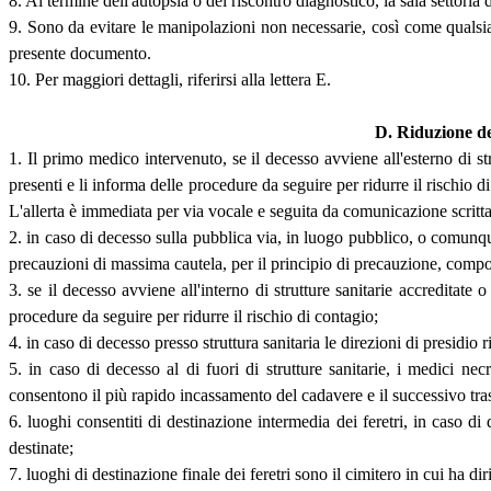
8. Al termine dell'autopsia o del riscontro diagnostico, la sala settori
9. Sono da evitare le manipolazioni non necessarie, così come qualsias
presente documento.
10. Per maggiori dettagli, riferirsi alla lettera E.
D. Riduzione de
1. Il primo medico intervenuto, se il decesso avviene all'esterno di st
presenti e li informa delle procedure da seguire per ridurre il rischio 
L'allerta è immediata per via vocale e seguita da comunicazione scrit
2. in caso di decesso sulla pubblica via, in luogo pubblico, o comunque
precauzioni di massima cautela, per il principio di precauzione, com
3. se il decesso avviene all'interno di strutture sanitarie accreditate o
procedure da seguire per ridurre il rischio di contagio;
4. in caso di decesso presso struttura sanitaria le direzioni di presidi
5. in caso di decesso al di fuori di strutture sanitarie, i medici ne
consentono il più rapido incassamento del cadavere e il successivo tra
6. luoghi consentiti di destinazione intermedia dei feretri, in caso di 
destinate;
7. luoghi di destinazione finale dei feretri sono il cimitero in cui ha di