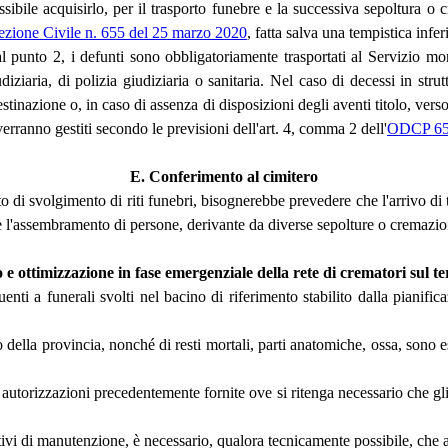
ossibile acquisirlo, per il trasporto funebre e la successiva sepoltura 
ezione Civile n. 655 del 25 marzo 2020
, fatta salva una tempistica infe
punto 2, i defunti sono obbligatoriamente trasportati al Servizio mortuar
udiziaria, di polizia giudiziaria o sanitaria. Nel caso di decessi in str
destinazione o, in caso di assenza di disposizioni degli aventi titolo, ver
verranno gestiti secondo le previsioni dell'art. 4, comma 2 dell'
ODCP 655
E. Conferimento al cimitero
to di svolgimento di riti funebri, bisognerebbe prevedere che l'arrivo di 
are l'assembramento di persone, derivante da diverse sepolture o cremazio
e ottimizzazione in fase emergenziale della rete di crematori sul te
enti a funerali svolti nel bacino di riferimento stabilito dalla pianifi
 della provincia, nonché di resti mortali, parti anatomiche, ossa, sono ese
autorizzazioni precedentemente fornite ove si ritenga necessario che gli
ivi di manutenzione, è necessario, qualora tecnicamente possibile, che a