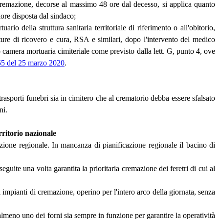
o cremazione, decorse al massimo 48 ore dal decesso, si applica quanto
riore disposta dal sindaco;
io della struttura sanitaria territoriale di riferimento o all'obitorio,
utture di ricovero e cura, RSA e similari, dopo l'intervento del medico
so camera mortuaria cimiteriale come previsto dalla lett. G, punto 4, ove
 del 25 marzo 2020
.
trasporti funebri sia in cimitero che al crematorio debba essere sfalsato
ni.
rritorio nazionale
cazione regionale. In mancanza di pianificazione regionale il bacino di
guite una volta garantita la prioritaria cremazione dei feretri di cui al
 impianti di cremazione, operino per l'intero arco della giornata, senza
lmeno uno dei forni sia sempre in funzione per garantire la operatività