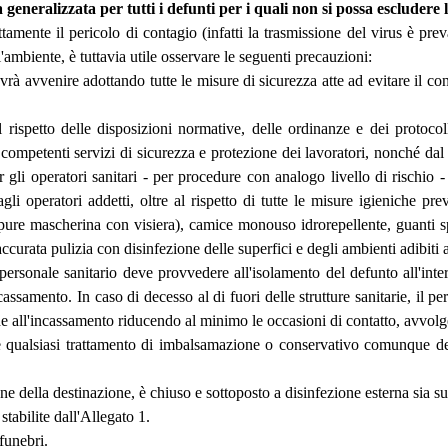
 generalizzata per tutti i defunti per i quali non si possa escludere 
tamente il pericolo di contagio (infatti la trasmissione del virus è pre
l'ambiente, è tuttavia utile osservare le seguenti precauzioni:
rà avvenire adottando tutte le misure di sicurezza atte ad evitare il con
 rispetto delle disposizioni normative, delle ordinanze e dei protocolli
i competenti servizi di sicurezza e protezione dei lavoratori, nonché d
 gli operatori sanitari - per procedure con analogo livello di rischio -
i operatori addetti, oltre al rispetto di tutte le misure igieniche prev
ppure mascherina con visiera), camice monouso idrorepellente, guanti s
accurata pulizia con disinfezione delle superfici e degli ambienti adibiti a
l personale sanitario deve provvedere all'isolamento del defunto all'int
assamento. In caso di decesso al di fuori delle strutture sanitarie, il pe
vede all'incassamento riducendo al minimo le occasioni di contatto, avvol
e qualsiasi trattamento di imbalsamazione o conservativo comunque deno
e della destinazione, è chiuso e sottoposto a disinfezione esterna sia s
stabilite dall'Allegato 1.
funebri.