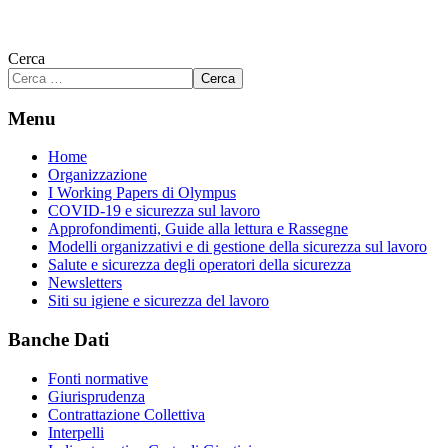
Cerca
Cerca
Menu
Home
Organizzazione
I Working Papers di Olympus
COVID-19 e sicurezza sul lavoro
Approfondimenti, Guide alla lettura e Rassegne
Modelli organizzativi e di gestione della sicurezza sul lavoro
Salute e sicurezza degli operatori della sicurezza
Newsletters
Siti su igiene e sicurezza del lavoro
Banche Dati
Fonti normative
Giurisprudenza
Contrattazione Collettiva
Interpelli