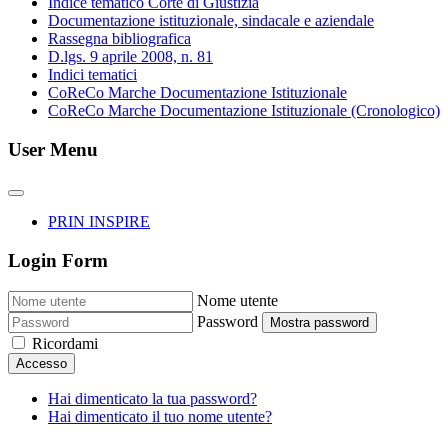
Indice tematico Corte di Giustizia
Documentazione istituzionale, sindacale e aziendale
Rassegna bibliografica
D.lgs. 9 aprile 2008, n. 81
Indici tematici
CoReCo Marche Documentazione Istituzionale
CoReCo Marche Documentazione Istituzionale (Cronologico)
User Menu
PRIN INSPIRE
Login Form
Nome utente
Password
Mostra password
Ricordami
Accesso
Hai dimenticato la tua password?
Hai dimenticato il tuo nome utente?