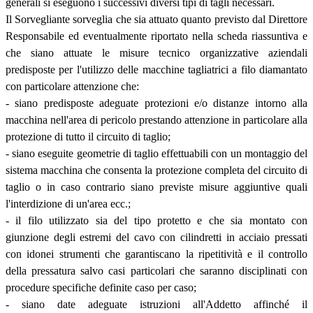
generali si eseguono i successivi diversi tipi di tagli necessari.
Il Sorvegliante sorveglia che sia attuato quanto previsto dal Direttore
Responsabile ed eventualmente riportato nella scheda riassuntiva e
che siano attuate le misure tecnico organizzative aziendali
predisposte per l'utilizzo delle macchine tagliatrici a filo diamantato
con particolare attenzione che:
- siano predisposte adeguate protezioni e/o distanze intorno alla
macchina nell'area di pericolo prestando attenzione in particolare alla
protezione di tutto il circuito di taglio;
- siano eseguite geometrie di taglio effettuabili con un montaggio del
sistema macchina che consenta la protezione completa del circuito di
taglio o in caso contrario siano previste misure aggiuntive quali
l'interdizione di un'area ecc.;
- il filo utilizzato sia del tipo protetto e che sia montato con
giunzione degli estremi del cavo con cilindretti in acciaio pressati
con idonei strumenti che garantiscano la ripetitività e il controllo
della pressatura salvo casi particolari che saranno disciplinati con
procedure specifiche definite caso per caso;
- siano date adeguate istruzioni all'Addetto affinché il