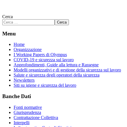
Cerca
Cerca
Menu
Home
Organizzazione
I Working Papers di Olympus
COVID-19 e sicurezza sul lavoro
Approfondimenti, Guide alla lettura e Rassegne
Modelli organizzativi e di gestione della sicurezza sul lavoro
Salute e sicurezza degli operatori della sicurezza
Newsletters
Siti su igiene e sicurezza del lavoro
Banche Dati
Fonti normative
Giurisprudenza
Contrattazione Collettiva
Interpelli