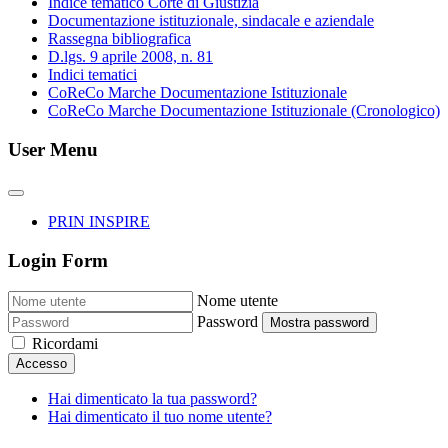
Indice tematico Corte di Giustizia
Documentazione istituzionale, sindacale e aziendale
Rassegna bibliografica
D.lgs. 9 aprile 2008, n. 81
Indici tematici
CoReCo Marche Documentazione Istituzionale
CoReCo Marche Documentazione Istituzionale (Cronologico)
User Menu
PRIN INSPIRE
Login Form
Nome utente
Password
Mostra password
Ricordami
Accesso
Hai dimenticato la tua password?
Hai dimenticato il tuo nome utente?