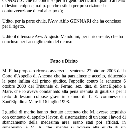
CONSOLO che ha concluso per il rigetto del ricorso quanto al reato
di lesioni colpose; n.d.p. perché estinta per prescrizione la
contravvenzione di cui al capo c);
Udito, per la parte civile, l'Avv. Alfio GENNARI che ha concluso
per il rigetto.
Udito il difensore Avv. Augusto Mandolini, per il ricorrente, che ha
concluso per l'accoglimento del ricorso
Fatto e Diritto
M. F. ha proposto ricorso avverso la sentenza 27 ottobre 2003 della
Corte d'Appello di Ancona che ha parzialmente accolto, riducendo
la pena inflitta dal primo giudice, l'appello contro la sentenza 6
ottobre 2000 del Tribunale di Fermo, sez. dist. di Sant'Elpidio a
Mare, che lo aveva condannato alla pena ritenuta di giustizia per il
reato di lesioni colpose gravi in danno di T. E. commesso in
Sant'Elpidio a Mare il 16 luglio 1998.
I giudici di merito hanno ritenuto accertato che M. avesse acquisito
con contratto di appalto i lavori di sistemazione di un'area; i lavori di
sbancamento della medesima area erano stati poi affidati, in
subappalto, a M. R. che, mentre si trovava alla guida di un