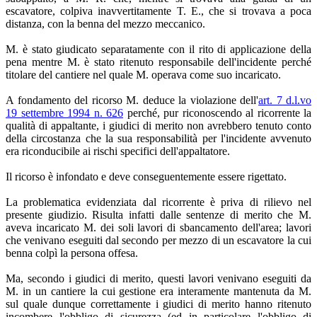
escavatore, colpiva inavvertitamente T. E., che si trovava a poca
distanza, con la benna del mezzo meccanico.
M. è stato giudicato separatamente con il rito di applicazione della
pena mentre M. è stato ritenuto responsabile dell'incidente perché
titolare del cantiere nel quale M. operava come suo incaricato.
A fondamento del ricorso M. deduce la violazione dell'
art. 7 d.l.vo
19 settembre 1994 n. 626
perché, pur riconoscendo al ricorrente la
qualità di appaltante, i giudici di merito non avrebbero tenuto conto
della circostanza che la sua responsabilità per l'incidente avvenuto
era riconducibile ai rischi specifici dell'appaltatore.
Il ricorso è infondato e deve conseguentemente essere rigettato.
La problematica evidenziata dal ricorrente è priva di rilievo nel
presente giudizio. Risulta infatti dalle sentenze di merito che M.
aveva incaricato M. dei soli lavori di sbancamento dell'area; lavori
che venivano eseguiti dal secondo per mezzo di un escavatore la cui
benna colpì la persona offesa.
Ma, secondo i giudici di merito, questi lavori venivano eseguiti da
M. in un cantiere la cui gestione era interamente mantenuta da M.
sul quale dunque correttamente i giudici di merito hanno ritenuto
incombere l'obbligo di sicurezza (ed in particolare l'obbligo di