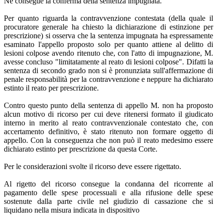
Ne consegue la conferma della sentenza impugnata.
Per quanto riguarda la contravvenzione contestata (della quale il
procuratore generale ha chiesto la dichiarazione di estinzione per
prescrizione) si osserva che la sentenza impugnata ha espressamente
esaminato l'appello proposto solo per quanto attiene al delitto di
lesioni colpose avendo ritenuto che, con l'atto di impugnazione, M.
avesse concluso "limitatamente al reato di lesioni colpose". Difatti la
sentenza di secondo grado non si è pronunziata sull'affermazione di
penale responsabilità per la contravvenzione e neppure ha dichiarato
estinto il reato per prescrizione.
Contro questo punto della sentenza di appello M. non ha proposto
alcun motivo di ricorso per cui deve ritenersi formato il giudicato
interno in merito al reato contravvenzionale contestato che, con
accertamento definitivo, è stato ritenuto non formare oggetto di
appello. Con la conseguenza che non può il reato medesimo essere
dichiarato estinto per prescrizione da questa Corte.
Per le considerazioni svolte il ricorso deve essere rigettato.
Al rigetto del ricorso consegue la condanna del ricorrente al
pagamento delle spese processuali e alla rifusione delle spese
sostenute dalla parte civile nel giudizio di cassazione che si
liquidano nella misura indicata in dispositivo