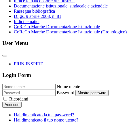
Indice tematico Corte di Giustizia
Documentazione istituzionale, sindacale e aziendale
Rassegna bibliografica
D.lgs. 9 aprile 2008, n. 81
Indici tematici
CoReCo Marche Documentazione Istituzionale
CoReCo Marche Documentazione Istituzionale (Cronologico)
User Menu
PRIN INSPIRE
Login Form
Nome utente
Password
Mostra password
Ricordami
Accesso
Hai dimenticato la tua password?
Hai dimenticato il tuo nome utente?