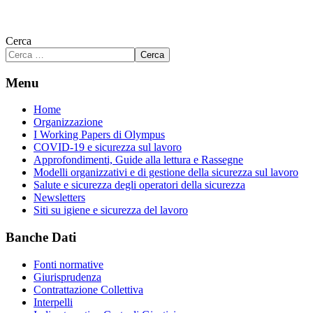
Cerca
Cerca
Menu
Home
Organizzazione
I Working Papers di Olympus
COVID-19 e sicurezza sul lavoro
Approfondimenti, Guide alla lettura e Rassegne
Modelli organizzativi e di gestione della sicurezza sul lavoro
Salute e sicurezza degli operatori della sicurezza
Newsletters
Siti su igiene e sicurezza del lavoro
Banche Dati
Fonti normative
Giurisprudenza
Contrattazione Collettiva
Interpelli