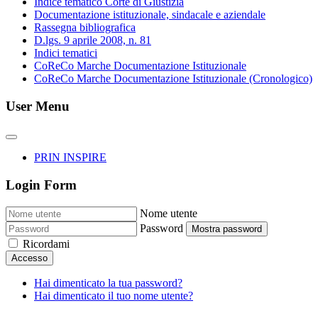
Indice tematico Corte di Giustizia
Documentazione istituzionale, sindacale e aziendale
Rassegna bibliografica
D.lgs. 9 aprile 2008, n. 81
Indici tematici
CoReCo Marche Documentazione Istituzionale
CoReCo Marche Documentazione Istituzionale (Cronologico)
User Menu
PRIN INSPIRE
Login Form
Nome utente
Password
Mostra password
Ricordami
Accesso
Hai dimenticato la tua password?
Hai dimenticato il tuo nome utente?