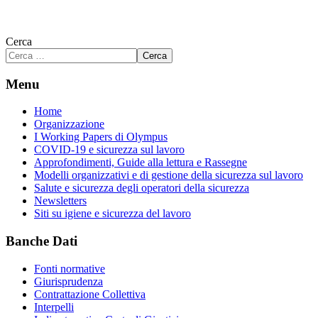
Cerca
Cerca
Menu
Home
Organizzazione
I Working Papers di Olympus
COVID-19 e sicurezza sul lavoro
Approfondimenti, Guide alla lettura e Rassegne
Modelli organizzativi e di gestione della sicurezza sul lavoro
Salute e sicurezza degli operatori della sicurezza
Newsletters
Siti su igiene e sicurezza del lavoro
Banche Dati
Fonti normative
Giurisprudenza
Contrattazione Collettiva
Interpelli