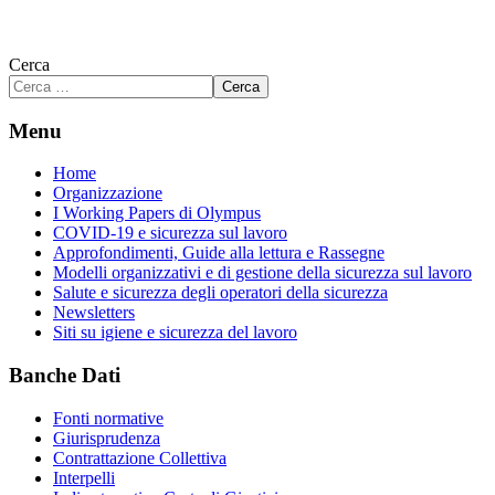
Cerca
Cerca
Menu
Home
Organizzazione
I Working Papers di Olympus
COVID-19 e sicurezza sul lavoro
Approfondimenti, Guide alla lettura e Rassegne
Modelli organizzativi e di gestione della sicurezza sul lavoro
Salute e sicurezza degli operatori della sicurezza
Newsletters
Siti su igiene e sicurezza del lavoro
Banche Dati
Fonti normative
Giurisprudenza
Contrattazione Collettiva
Interpelli