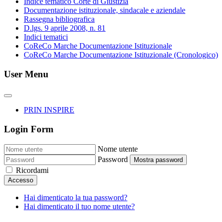
Indice tematico Corte di Giustizia
Documentazione istituzionale, sindacale e aziendale
Rassegna bibliografica
D.lgs. 9 aprile 2008, n. 81
Indici tematici
CoReCo Marche Documentazione Istituzionale
CoReCo Marche Documentazione Istituzionale (Cronologico)
User Menu
PRIN INSPIRE
Login Form
Nome utente
Password
Mostra password
Ricordami
Accesso
Hai dimenticato la tua password?
Hai dimenticato il tuo nome utente?