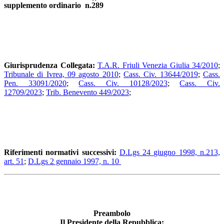
supplemento ordinario n.289
Giurisprudenza Collegata:
T.A.R. Friuli Venezia Giulia 34/2010
;
Tribunale di Ivrea, 09 agosto 2010
;
Cass. Civ. 13644/2019
;
Cass.
Pen. 33091/2020
;
Cass. Civ. 10128/2023
;
Cass. Civ.
12709/2023
;
Trib. Benevento 449/2023
;
Riferimenti normativi successivi:
D.Lgs 24 giugno 1998, n.213,
art. 51
;
D.Lgs 2 gennaio 1997, n. 10
Preambolo
Il Presidente della Repubblica: