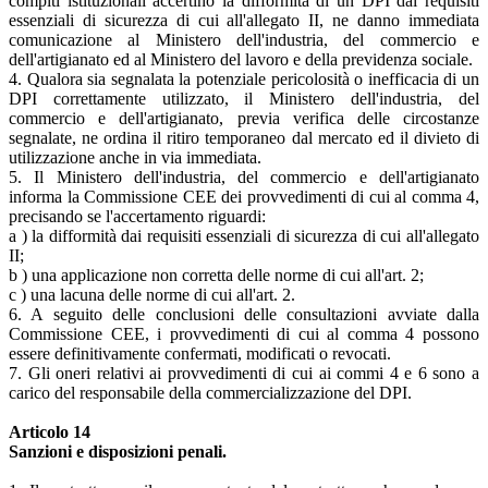
compiti istituzionali accertino la difformità di un DPI dai requisiti
essenziali di sicurezza di cui all'allegato II, ne danno immediata
comunicazione al Ministero dell'industria, del commercio e
dell'artigianato ed al Ministero del lavoro e della previdenza sociale.
4. Qualora sia segnalata la potenziale pericolosità o inefficacia di un
DPI correttamente utilizzato, il Ministero dell'industria, del
commercio e dell'artigianato, previa verifica delle circostanze
segnalate, ne ordina il ritiro temporaneo dal mercato ed il divieto di
utilizzazione anche in via immediata.
5. Il Ministero dell'industria, del commercio e dell'artigianato
informa la Commissione CEE dei provvedimenti di cui al comma 4,
precisando se l'accertamento riguardi:
a ) la difformità dai requisiti essenziali di sicurezza di cui all'allegato
II;
b ) una applicazione non corretta delle norme di cui all'art. 2;
c ) una lacuna delle norme di cui all'art. 2.
6. A seguito delle conclusioni delle consultazioni avviate dalla
Commissione CEE, i provvedimenti di cui al comma 4 possono
essere definitivamente confermati, modificati o revocati.
7. Gli oneri relativi ai provvedimenti di cui ai commi 4 e 6 sono a
carico del responsabile della commercializzazione del DPI.
Articolo 14
Sanzioni e disposizioni penali.