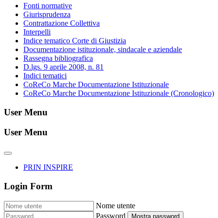
Fonti normative
Giurisprudenza
Contrattazione Collettiva
Interpelli
Indice tematico Corte di Giustizia
Documentazione istituzionale, sindacale e aziendale
Rassegna bibliografica
D.lgs. 9 aprile 2008, n. 81
Indici tematici
CoReCo Marche Documentazione Istituzionale
CoReCo Marche Documentazione Istituzionale (Cronologico)
User Menu
User Menu
PRIN INSPIRE
Login Form
Nome utente
Password
Mostra password