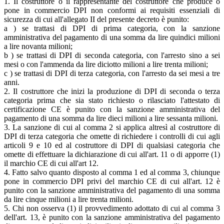
1. Il costruttore o il rappresentante del costruttore che produce o
pone in commercio DPI non conformi ai requisiti essenziali di
sicurezza di cui all'allegato II del presente decreto è punito:
a ) se trattasi di DPI di prima categoria, con la sanzione
amministrativa del pagamento di una somma da lire quindici milioni
a lire novanta milioni;
b ) se trattasi di DPI di seconda categoria, con l'arresto sino a sei
mesi o con l'ammenda da lire diciotto milioni a lire trenta milioni;
c ) se trattasi di DPI di terza categoria, con l'arresto da sei mesi a tre
anni.
2. Il costruttore che inizi la produzione di DPI di seconda o terza
categoria prima che sia stato richiesto o rilasciato l'attestato di
certificazione CE è punito con la sanzione amministrativa del
pagamento di una somma da lire dieci milioni a lire sessanta milioni.
3. La sanzione di cui al comma 2 si applica altresì al costruttore di
DPI di terza categoria che omette di richiedere i controlli di cui agli
articoli 9 e 10 ed al costruttore di DPI di qualsiasi categoria che
omette di effettuare la dichiarazione di cui all'art. 11 o di apporre (1)
il marchio CE di cui all'art 12.
4. Fatto salvo quanto disposto al comma 1 ed al comma 3, chiunque
pone in commercio DPI privi del marchio CE di cui all'art. 12 è
punito con la sanzione amministrativa del pagamento di una somma
da lire cinque milioni a lire trenta milioni.
5. Chi non osserva (1) il provvedimento adottato di cui al comma 3
dell'art. 13, è punito con la sanzione amministrativa del pagamento