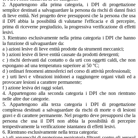
2. Appartengono alla prima categoria, i DPI di progettazione
semplice destinati a salvaguardare la persona da rischi di danni fisici
di lieve entità. Nel progetto deve presupporsi che la persona che usa
il DPI abbia la possibilità di valutarne l'efficacia e di percepire,
prima di riceverne pregiudizio, la progressiva verificazione di effetti
lesivi.
3. Rientrano esclusivamente nella prima categoria i DPI che hanno
la funzione di salvaguardare da:
a ) azioni lesive di lieve entità prodotte da strumenti meccanici;
b ) azioni lesive di lieve entità causate da prodotti detergenti;
c ) rischi derivanti dal contatto o da urti con oggetti caldi, che non
espongano ad una temperatura superiore ai 50 °C;
d ) ordinari fenomeni atmosferici nel corso di attività professionali;
e ) urti lievi e vibrazioni inidonei a raggiungere organi vitali ed a
provocare lesioni a carattere permanente;
f ) azione lesiva dei raggi solari.
4. Appartengono alla seconda categoria i DPI che non rientrano
nelle altre due categorie.
5. Appartengono alla terza categoria i DPI di progettazione
complessa destinati a salvaguardare da rischi di morte o di lesioni
gravi e di carattere permanente. Nel progetto deve presupporsi che la
persona che usa il DPI non abbia la possibilità di percepire
tempestivamente la verificazione istantanea di effetti lesivi.
6. Rientrano esclusivamente nella terza categoria:
a ) gli apparecchi di protezione respiratoria filtranti contro gli aerosol